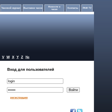
Новости о
Часовой журнал
Выставки часов
Контакты
PAM TV
часах
V
W
X
Y
Z
№
Вход для пользователей
регистрация