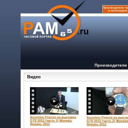
Производители ча
и аксессуаров
Производители 
Видео
Anonimo Firenze на выставке
Anonimo Firenze на выста
GTE 2012 (часть 1) Женева,
GTE 2012 (часть 2) Женева
Январь 2012
Январь 2012