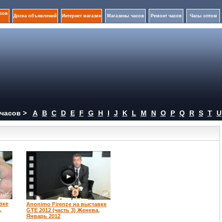
сов
Доска объявлений
Интернет магазин
Магазины часов
Ремонт часов
Часы оптом
часов >
A
B
C
D
E
F
G
H
I
J
K
L
M
N
O
P
Q
R
S
T
U
вке
Anonimo Firenze на выставке
,
GTE 2012 (часть 3) Женева,
Январь 2012