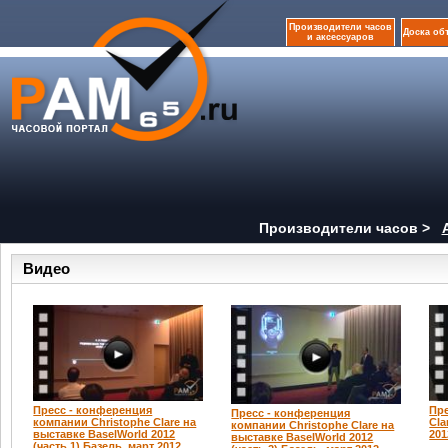
Производители часов
Доска об
и аксессуаров
Производители часов >
Видео
Пресс - конференция
Пре
Пресс - конференция
компании Christophe Clare на
Cla
компании Christophe Clare на
выставке BaselWorld 2012
201
выставке BaselWorld 2012
(часть 1) Базель, март 2012