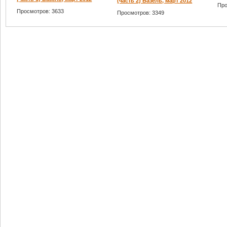
(часть 2) Базель, март 2012
Про
Просмотров: 3633
Просмотров: 3349