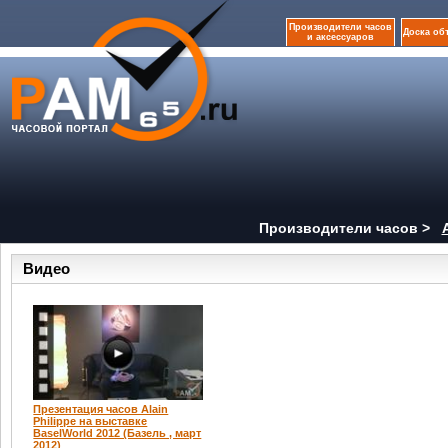
Производители часов
Доска об
и аксессуаров
Производители часов >
Видео
Презентация часов Alain
Philippe на выставке
BaselWorld 2012 (Базель , март
2012)