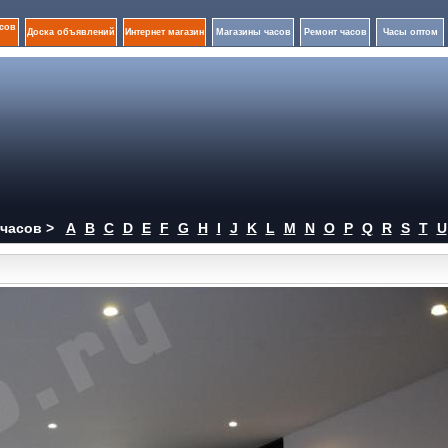
сов
Доска объявлений
Интернет магазин
Магазины часов
Ремонт часов
Часы оптом
часов >
A
B
C
D
E
F
G
H
I
J
K
L
M
N
O
P
Q
R
S
T
U