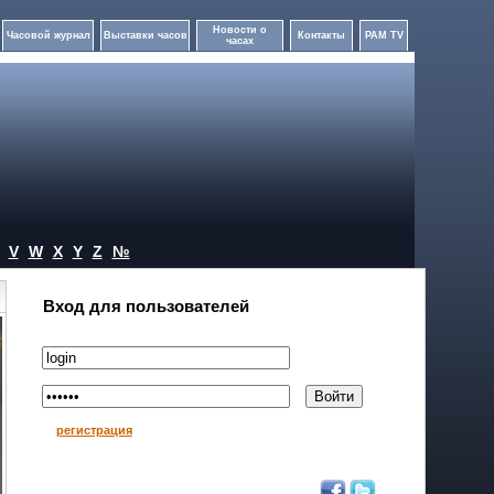
Новости о
Часовой журнал
Выставки часов
Контакты
PAM TV
часах
V
W
X
Y
Z
№
Вход для пользователей
регистрация