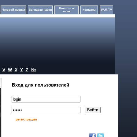
Новости о
Часовой журнал
Выставки часов
Контакты
PAM TV
часах
V
W
X
Y
Z
№
Вход для пользователей
регистрация