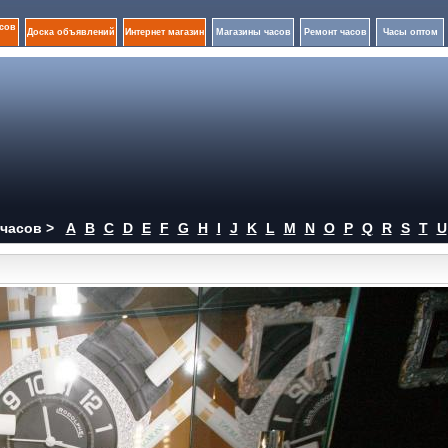
сов
Доска объявлений
Интернет магазин
Магазины часов
Ремонт часов
Часы оптом
часов >
A
B
C
D
E
F
G
H
I
J
K
L
M
N
O
P
Q
R
S
T
U