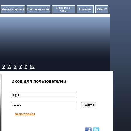
Новости о
Часовой журнал
Выставки часов
Контакты
PAM TV
часах
V
W
X
Y
Z
№
Вход для пользователей
регистрация