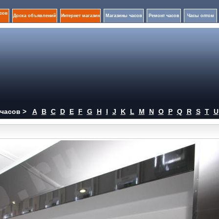
сов
Доска объявлений
Интернет магазин
Магазины часов
Ремонт часов
Часы оптом
часов >
A
B
C
D
E
F
G
H
I
J
K
L
M
N
O
P
Q
R
S
T
U