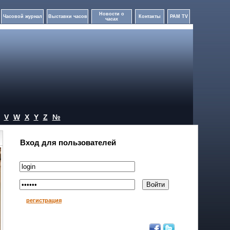
Новости о
Часовой журнал
Выставки часов
Контакты
PAM TV
часах
V
W
X
Y
Z
№
Вход для пользователей
регистрация