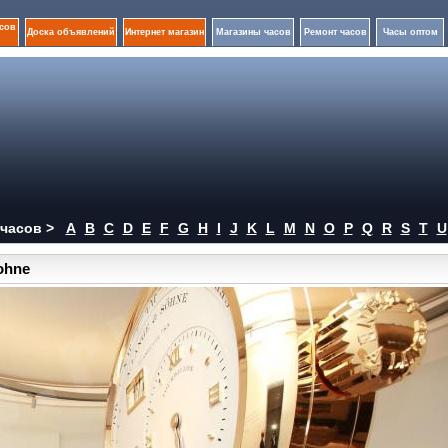
сов
Доска объявлений
Интернет магазин
Магазины часов
Ремонт часов
Часы оптом
часов >
A
B
C
D
E
F
G
H
I
J
K
L
M
N
O
P
Q
R
S
T
U
ohne