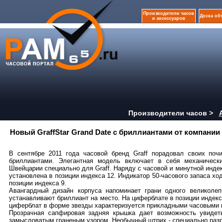
Производители часов
Доска об
и аксессуаров
Производители часов >
Новый GraffStar Grand Date с бриллиантами от компании 
В сентябре 2011 года часовой бренд Graff порадовал своих поч
бриллиантами. Элегантная модель включает в себя механически
Швейцарии специально для Graff. Наряду с часовой и минутной инд
установлена в позиции индекса 12. Индикатор 50-часового запаса хо
позиции индекса 9.
Авангардный дизайн корпуса напоминает грани одного великоле
устанавливают бриллиант на место. На циферблате в позиции индек
циферблат в форме звезды характеризуется прикладными часовыми 
Прозрачная сапфировая задняя крышка дает возможность увидет
замысловатым граненым узором. Необычный штрих - специально разр