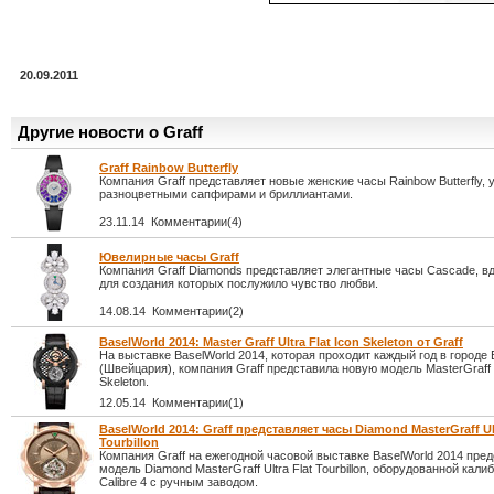
20.09.2011
Другие новости о Graff
Graff Rainbow Butterfly
Компания Graff представляет новые женские часы Rainbow Butterfly,
разноцветными сапфирами и бриллиантами.
23.11.14 Комментарии(4)
Ювелирные часы Graff
Компания Graff Diamonds представляет элегантные часы Cascade, 
для создания которых послужило чувство любви.
14.08.14 Комментарии(2)
BaselWorld 2014: Master Graff Ultra Flat Icon Skeleton от Graff
На выставке BaselWorld 2014, которая проходит каждый год в городе
(Швейцария), компания Graff представила новую модель MasterGraff Ul
Skeleton.
12.05.14 Комментарии(1)
BaselWorld 2014: Graff представляет часы Diamond MasterGraff Ult
Tourbillon
Компания Graff на ежегодной часовой выставке BaselWorld 2014 пре
модель Diamond MasterGraff Ultra Flat Tourbillon, оборудованной кали
Calibre 4 с ручным заводом.