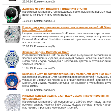
22.04.14 Комментарии(2)
Женские модели Butterfly I и Butterfly II от Graff
Ювелирная компания Graff порадовала своих поклонниц новыми мо
Butterfly I и Butterfly II из линии Butterfly.
17.01.14 Комментарии(1)
Изящество и несравненная элегантность новые часы Graff Dia
MasterGraff Tourbillon
Недавно ювелирная компания Graff, известная во всем мире своими
эксклюзивными изделиями и наручными часами, выпустила уникаль
Diamond MasterGraff Tourbillon, в которой гармонично сочетаются юв
часовое искусство.
20.05.13 Комментарии(5)
Женские модели Butterfly от Graff
Известная компания Graff, занимающаяся выпуском великолепных 
часов и ювелирных изделий, анонсирует выпуск новых женских часов 
Элегантная модель выпущена в нескольких цветовых оттенках: сини
зеленый, красный.
18.05.13 Комментарии(2)
Компания Graff представляет новинку MasterGraff Ultra Flat Tour
Ювелирная компания Graff, занимающаяся разработкой и выпуском
украшений и наручных часов, анонсирует выпуск своей новинки из к
MasterGraff модель MasterGraff Ultra Flat Tourbillon с турбийоном и у
механизмом.
15.04.13 Комментарии(2)
Изящная женская модель Graff Baby Galaxy, инкрустированная
бриллиантами
Ювелирная компания Graff, основанная в 1960-ом году, представляе
восхитительную новинку Baby Galaxy. Модель сочетает в себе часов
мастерство и роскошь ювелирных изделий.