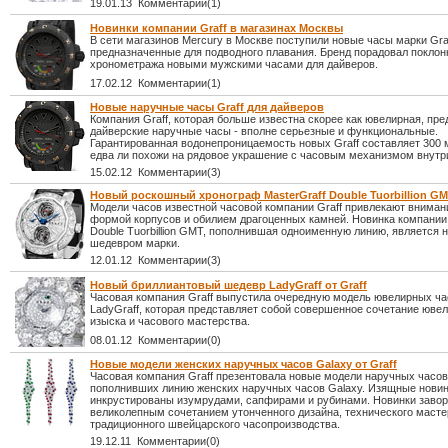
19.01.13 Комментарии(1)
Новинки компании Graff в магазинах Москвы
В сети магазинов Mercury в Москве поступили новые часы марки Graf
предназначенные для подводного плавания. Бренд порадовал поклон
хронометража новыми мужскими часами для дайверов.
17.02.12 Комментарии(1)
Новые наручные часы Graff для дайверов
Компания Graff, которая больше известна скорее как ювелирная, пре
дайверские наручные часы - вполне серьезные и функциональные.
Гарантированная водонепроницаемость новых Graff составляет 300 
едва ли похожи на рядовое украшение с часовым механизмом внутр
15.02.12 Комментарии(3)
Новый роскошный хронограф MasterGraff Double Tuorbillion GMT
Модели часов известной часовой компании Graff привлекают внима
формой корпусов и обилием драгоценных камней. Новинка компании 
Double Tuorbillion GMT, пополнившая одноименную линию, является
шедевром марки.
12.01.12 Комментарии(3)
Новый бриллиантовый шедевр LadyGraff от Graff
Часовая компания Graff выпустила очередную модель ювелирных ча
LadyGraff, которая представляет собой совершенное сочетание юве
изыска и часового мастерства.
08.01.12 Комментарии(0)
Новые модели женских наручных часов Galaxy от Graff
Часовая компания Graff презентовала новые модели наручных часов
пополнивших линию женских наручных часов Galaxy. Изящные нови
инкрустированы изумрудами, сапфирами и рубинами. Новинки заво
великолепным сочетанием утонченного дизайна, технического масте
традиционного швейцарского часопроизводства.
19.12.11 Комментарии(0)