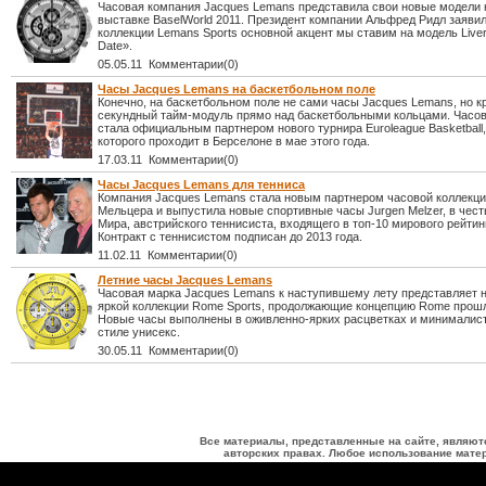
Часовая компания Jacques Lemans представила свои новые модели 
выставке BaselWorld 2011. Президент компании Альфред Ридл заявил
коллекции Lemans Sports основной акцент мы ставим на модель Liver
Date».
05.05.11 Комментарии(0)
Часы Jacques Lemans на баскетбольном поле
Конечно, на баскетбольном поле не сами часы Jacques Lemans, но к
секундный тайм-модуль прямо над баскетбольными кольцами. Часо
стала официальным партнером нового турнира Euroleague Basketball
которого проходит в Берселоне в мае этого года.
17.03.11 Комментарии(0)
Часы Jacques Lemans для тенниса
Компания Jacques Lemans стала новым партнером часовой коллекц
Мельцера и выпустила новые спортивные часы Jurgen Melzer, в честь
Мира, австрийского теннисиста, входящего в топ-10 мирового рейтин
Контракт с теннисистом подписан до 2013 года.
11.02.11 Комментарии(0)
Летние часы Jacques Lemans
Часовая марка Jacques Lemans к наступившему лету представляет 
яркой коллекции Rome Sports, продолжающие концепцию Rome прошл
Новые часы выполнены в оживленно-ярких расцветках и минималис
стиле унисекс.
30.05.11 Комментарии(0)
Все материалы, представленные на сайте, являют
авторских правах. Любое использование матер