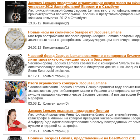
Jacques Lemans представил ограниченную серию часов на «Фи
четырех»-2012 баскетбольной Евролиги в Стамбуле
Австрийский часовой бренд Jacques Lemans выступил официальным
хронометристом баскетбольной Евролиги и представил официальны
«Финала четырех»-2012 в Стамбуле.
13.05.12 Комментарии(2)
Новые часы на солнечной батарее от Jacques Lemans
Мастера австрийского часового бренда Jacques Lemans создали на
аналоговые часы с циферблатом, аккумулирующим солнечную энерг
24.02.12 Комментарии(1)
Часовой бренд Jacques Lemans совместно с концерном Swarov
лимитированную коллекцию часов и бижутерии
Часовой бренд Jacques Lemans совместно с концерном Swarovski в
лимитированную коллекцию часов и бижутерии для женщин Jacques
Stone Swarovski exclusive.
07.12.11 Комментарии(0)
Итоги украинского конкурса Jacques Lemans
Часовая компания Jacques Lemans Group в прошлом году совместно
эксклюзивным дистрибьютором марки в Украине анонсировала конк
лучшие продажи наручных часов Jacques Lemans. И вот завершен 
марафон.
03.08.11 Комментарии(0)
Jacques Lemans оказывает поддержку Японии
Австрийский модельер Анна Кос провела благотворительный вечер,
катастрофе в Японии, на котором президент часовой компании Jacq
Альфред Ридл сделал пожертвование в пользу пострадавших от зем
цунами и ядерной катастрофы.
17.05.11 Комментарии(0)
Новинки Jacques Lemans, представленные на BaselWorld 2011