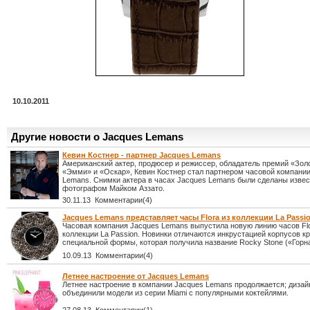
10.10.2011
Другие новости о Jacques Lemans
Кевин Костнер - партнер Jacques Lemans
Американский актер, продюсер и режиссер, обладатель премий «Золо
«Эмми» и «Оскар», Кевин Костнер стал партнером часовой компани
Lemans. Снимки актера в часах Jacques Lemans были сделаны изве
фотографом Майком Аззато.
30.11.13 Комментарии(4)
Jacques Lemans представляет часы Flora из коллекции La Passi
Часовая компания Jacques Lemans выпустила новую линию часов Flo
коллекции La Passion. Новинки отличаются инкрустацией корпусов к
специальной формы, которая получила название Rocky Stone («Горна
10.09.13 Комментарии(4)
Летнее настроение от Jacques Lemans
Летнее настроение в компании Jacques Lemans продолжается; диза
объединили модели из серии Miami с популярными коктейлями.