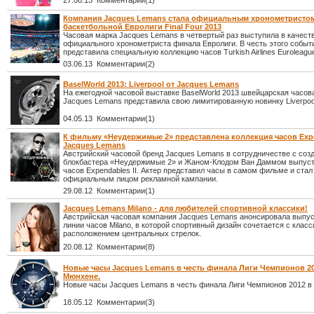
27.08.13 Комментарии(1)
Компания Jacques Lemans стала официальным хронометристо
баскетбольной Евролиги Final Four 2013
Часовая марка Jacques Lemans в четвертый раз выступила в качест
официального хронометриста финала Евролиги. В честь этого событ
представила специальную коллекцию часов Turkish Airlines Euroleague 
03.06.13 Комментарии(2)
BaselWorld 2013: Liverpool от Jacques Lemans
На ежегодной часовой выставке BaselWorld 2013 швейцарская часов
Jacques Lemans представила свою лимитированную новинку Liverpoo
04.05.13 Комментарии(1)
К фильму «Неудержимые 2» представлена коллекция часов Expen
Jacques Lemans
Австрийский часовой бренд Jacques Lemans в сотрудничестве с соз
блокбастера «Неудержимые 2» и Жаном-Клодом Ван Даммом выпуст
часов Expendables II. Актер представил часы в самом фильме и стал
официальным лицом рекламной кампании.
29.08.12 Комментарии(1)
Jacques Lemans Milano - для любителей спортивной классики!
Австрийская часовая компания Jacques Lemans анонсировала выпус
линии часов Milano, в которой спортивный дизайн сочетается с клас
расположением центральных стрелок.
20.08.12 Комментарии(8)
Новые часы Jacques Lemans в честь финала Лиги Чемпионов 20
Мюнхене.
Новые часы Jacques Lemans в честь финала Лиги Чемпионов 2012 в
18.05.12 Комментарии(3)