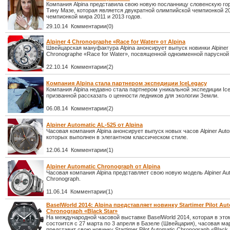
Компания Alpina представила свою новую посланницу словенскую г
Тину Мазе, которая является двукратной олимпийской чемпионкой 20
чемпионкой мира 2011 и 2013 годов.
29.10.14 Комментарии(0)
Alpiner 4 Chronographe «Race for Water» от Alpina
Швейцарская мануфактура Alpina анонсирует выпуск новинки Alpiner
Chronographe «Race for Water», посвященной одноименной парусной 
22.10.14 Комментарии(2)
Компания Alpina стала партнером экспедиции IceLegacy
Компания Alpina недавно стала партнером уникальной экспедиции Ic
призванной рассказать о ценности ледников для экологии Земли.
06.08.14 Комментарии(2)
Alpiner Automatic AL-525 от Alpina
Часовая компания Alpina анонсирует выпуск новых часов Alpiner Auto
которых выполнен в элегантном классическом стиле.
12.06.14 Комментарии(1)
Alpiner Automatic Chronograph от Alpina
Часовая компания Alpina представляет свою новую модель Alpiner Au
Chronograph.
11.06.14 Комментарии(1)
BaselWorld 2014: Alpina представляет новинку Startimer Pilot Au
Chronograph «Black Star»
На международной часовой выставке BaselWorld 2014, которая в это
состоится с 27 марта по 3 апреля в Базеле (Швейцария), часовая мар
представит свою новинку Startimer Pilot Automatic Chronograph «Black 