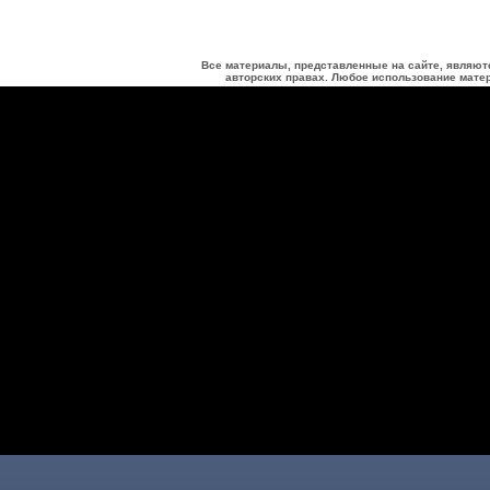
Все материалы, представленные на сайте, являют
авторских правах. Любое использование матер