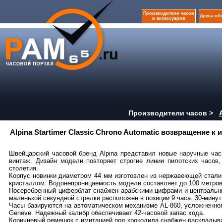
Производители часов
Доска об
и аксессуаров
Производители часов >
Alpina Startimer Classic Chrono Automatic возвращение к 
Швейцарский часовой бренд Alpina представил новые наручные часы
винтаж. Дизайн модели повторяет строгие линии пилотских часов,
столетия.
Корпус новинки диаметром 44 мм изготовлен из нержавеющей стал
кристаллом. Водонепроницаемость модели составляет до 100 метров
Посеребренный циферблат снабжен арабскими цифрами и централь
маленькой секундной стрелки расположен в позиции 9 часа. 30-минут
Часы базируются на автоматическом механизме AL-860, усложненно
Geneve. Надежный калибр обеспечивает 42-часовой запас хода.
Коричневый ремешок с имитацией под крокодила снабжен расклады