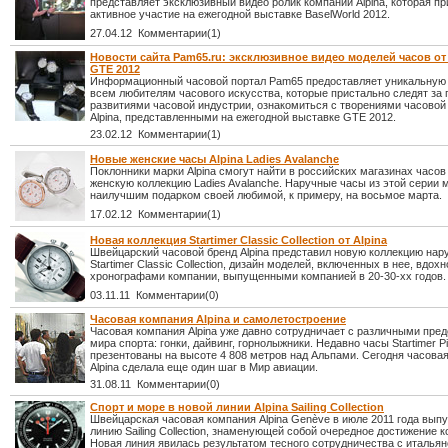
представляет эксклюзивный видео ролик компании Alpina, которая пр
активное участие на ежегодной выставке BaselWorld 2012.
27.04.12 Комментарии(1)
Новости сайта Pam65.ru: эксклюзивное видео моделей часов от 
GTE 2012
Информационный часовой портал Pam65 предоставляет уникальную
всем любителям часового искусства, которые пристально следят за
развитиями часовой индустрии, ознакомиться c творениями часовой
Alpina, представленными на ежегодной выставке GTE 2012.
23.02.12 Комментарии(1)
Новые женские часы Alpina Ladies Avalanche
Поклонники марки Alpina смогут найти в российских магазинах часов
женскую коллекцию Ladies Avalanche. Наручные часы из этой серии м
наилучшим подарком своей любимой, к примеру, на восьмое марта.
17.02.12 Комментарии(1)
Новая коллекция Startimer Classic Collection от Alpina
Швейцарский часовой бренд Alpina представил новую коллекцию нар
Startimer Classic Collection, дизайн моделей, включенных в нее, вдох
хронографами компании, выпущенными компанией в 20-30-хх годов.
03.11.11 Комментарии(0)
Часовая компания Alpina и самолетостроение
Часовая компания Alpina уже давно сотрудничает с различными пре
мира спорта: гонки, дайвинг, горнолыжники. Недавно часы Startimer Pi
презентованы на высоте 4 808 метров над Альпами. Сегодня часова
Alpina сделала еще один шаг в Мир авиации.
31.08.11 Комментарии(0)
Спорт и море в новой линии Alpina Sailing Collection
Швейцарская часовая компания Alpina Genève в июле 2011 года вып
линию Sailing Collection, знаменующей собой очередное достижение 
Новая линия явилась результатом тесного сотрудничества с итальян