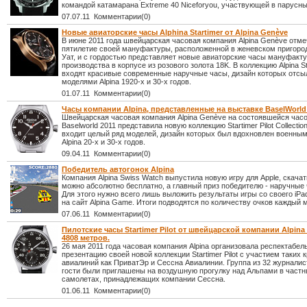
командой катамарана Extreme 40 Niceforyou, участвующей в парусны
07.07.11 Комментарии(0)
Новые авиаторские часы Alphina Startimer от Alpina Genève
В июне 2011 года швейцарская часовая компания Alpina Genève отме
пятилетие своей мануфактуры, расположенной в женевском пригоро
Уат, и с гордостью представляет новые авиаторские часы мануфакт
производства в корпусе из розового золота 18K. В коллекцию Alpina Sta
входят красивые современные наручные часы, дизайн которых отсы
моделями Alpina 1920-х и 30-х годов.
01.07.11 Комментарии(0)
Часы компании Alpina, представленные на выставке BaselWorld
Швейцарская часовая компания Alpina Genève на состоявшейся час
Baselworld 2011 представила новую коллекцию Startimer Pilot Collectio
входит целый ряд моделей, дизайн которых был вдохновлен военны
Alpina 20-х и 30-х годов.
09.04.11 Комментарии(0)
Победитель автогонок Alpina
Компания Alpina Swiss Watch выпустила новую игру для Apple, скача
можно абсолютно бесплатно, а главный приз победителю - наручные ч
Для этого нужно всего лишь выложить результаты игры со своего iPa
на сайт Alpina Game. Итоги подводятся по количеству очков каждый 
07.06.11 Комментарии(0)
Пилотские часы Startimer Pilot от швейцарской компании Alpina
4808 метров.
26 мая 2011 года часовая компания Alpina организовала респектабел
презентацию своей новой коллекции Startimer Pilot с участием таких 
авиалиний как ПриватЭр и Сессна Авиалинии. Группа из 32 журналист
гости были приглашены на воздушную прогулку над Альпами в част
самолетах, принадлежащих компании Сессна.
01.06.11 Комментарии(0)