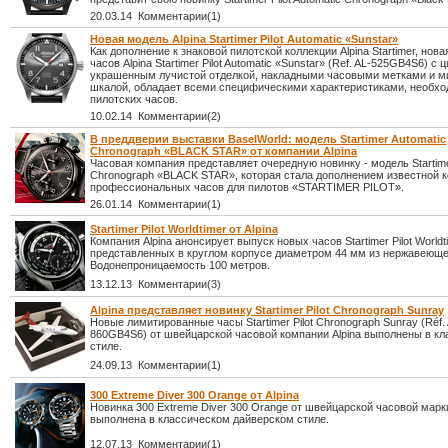
20.03.14 Комментарии(1)
Новая модель Alpina Startimer Pilot Automatic «Sunstar»
Как дополнение к знаковой пилотской коллекции Alpina Startimer, нов
часов Alpina Startimer Pilot Automatic «Sunstar» (Ref. AL-525GB4S6) с
украшенным лучистой отделкой, накладными часовыми метками и м
шкалой, обладает всеми специфическими характеристиками, необх
пилотских часов.
10.02.14 Комментарии(2)
В преддверии выставки BaselWorld: модель Startimer Automatic
Chronograph «BLACK STAR» от компании Alpina
Часовая компания представляет очередную новинку - модель Startime
Chronograph «BLACK STAR», которая стала дополнением известной 
профессиональных часов для пилотов «STARTIMER PILOT».
26.01.14 Комментарии(1)
Startimer Pilot Worldtimer от Alpina
Компания Alpina анонсирует выпуск новых часов Startimer Pilot Worldt
представленных в круглом корпусе диаметром 44 мм из нержавеюще
Водонепроницаемость 100 метров.
13.12.13 Комментарии(3)
Alpina представляет новинку Startimer Pilot Chronograph Sunray
Новые лимитированные часы Startimer Pilot Chronograph Sunray (Réf. 
860GB4S6) от швейцарской часовой компании Alpina выполнены в к
стиле.
24.09.13 Комментарии(1)
300 Extreme Diver 300 Orange от Alpina
Новинка 300 Extreme Diver 300 Orange от швейцарской часовой марки
выполнена в классическом дайверском стиле.
12.07.13 Комментарии(1)