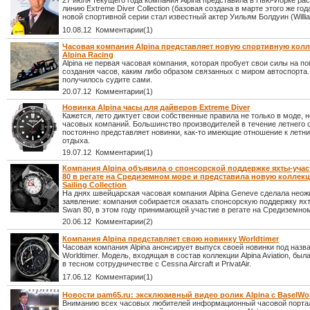
27 июля текущего года компания Alpina представила в Нью-Йорке р
линию Extreme Diver Collection (базовая создана в марте этого же го
новой спортивной серии стал известный актер Уильям Болдуин (Willia
10.08.12 Комментарии(1)
Часовая компания Alpina представляет новую спортивную кол
Alpina Racing
Alpina не первая часовая компания, которая пробует свои силы на п
создания часов, каким либо образом связанных с миром автоспорта.
получилось судите сами.
20.07.12 Комментарии(1)
Новинка Alpina часы для дайверов Extreme Diver
Кажется, лето диктует свои собственные правила не только в моде, н
часовых компаний. Большинство производителей в течение летнего 
постоянно представляет новинки, как-то имеющие отношение к летн
отдыха.
19.07.12 Комментарии(1)
Компания Alpina объявила о спонсорской поддержке яхты-уча
80 в регате на Средиземном море и представила новую коллекц
Sailing Collection
На днях швейцарская часовая компания Alpina Geneve сделала нео
заявление: компания собирается оказать спонсорскую поддержку ях
Swan 80, в этом году принимающей участие в регате на Средиземно
20.06.12 Комментарии(2)
Компания Alpina представляет свою новинку Worldtimer
Часовая компания Alpina анонсирует выпуск своей новинки под назв
Worldtimer. Модель, входящая в состав коллекции Alpina Aviation, был
в тесном сотрудничестве с Cessna Aircraft и PrivatAir.
17.06.12 Комментарии(1)
Новости pam65.ru: эксклюзивный видео ролик Alpina с BaselWor
Вниманию всех часовых любителей информационный часовой порта