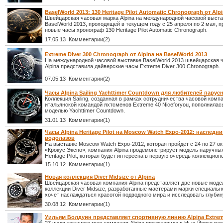
BaselWorld 2013: 130 Heritage Pilot Automatic Chronograph от Alp
Швейцарская часовая марка Alpina на международной часовой выста
BaselWorld 2013, проходящей в текущем году с 25 апреля по 2 мая, 
новые часы хронограф 130 Heritage Pilot Automatic Chronograph.
17.05.13 Комментарии(2)
Extreme Diver 300 Chronograph от Alpina на BaselWorld 2013
На международной часовой выставке BaselWorld 2013 швейцарская 
Alpina представила дайверские часы Extreme Diver 300 Chronograph.
07.05.13 Комментарии(2)
Часы Alpina Sailing Yachttimer Countdown для любителей парус
Коллекция Sailing, созданная в рамках сотрудничества часовой компа
итальянской командой яхтсменов Extreme 40 Niceforyou, пополнилас
моделью Yachttimer Countdown.
31.01.13 Комментарии(1)
Часы Alpina Heritage Pilot на Moscow Watch Expo-2012: наследн
водолазов
На выставке Moscow Watch Expo-2012, которая пройдет с 24 по 27 о
«Крокус Экспо», компания Alpina продемонстрирует модель наручны
Heritage Pilot, которая будет интересна в первую очередь коллекцион
15.10.12 Комментарии(1)
Новая коллекция Diver Midsize от Alpina
Швейцарская часовая компания Alpina представляет две новые моде
коллекции Diver Midsize, разработанные мастерами марки специально
хочет наслаждаться красотой подводного мира и исследовать глубин
30.08.12 Комментарии(1)
Уильям Болдуин представляет спортивную линию Alpina Extrem