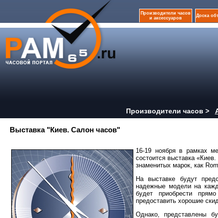
Производители часов
Доска об
и аксессуаров
Производители часов >
Выставка "Киев. Салон часов"
16-19 ноября в рамках м
состоится выставка «Киев.
знаменитых марок, как Rom
На выставке будут пред
надежные модели на кажд
будет приобрести прям
предоставить хорошие скид
Однако, представлены б