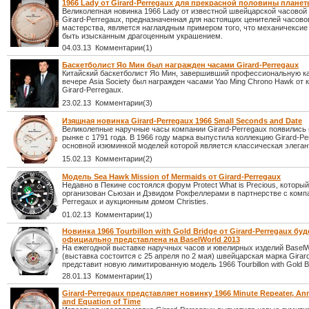
1966 Lady от Girard-Perregaux для прекрасной половины плане
Великолепная новинка 1966 Lady от известной швейцарской часово
Girard-Perregaux, предназначенная для настоящих ценителей часово
мастерства, является наглаядным примером того, что механичексие
быть изысканным драгоценным украшением.
04.03.13 Комментарии(1)
Баскетболист Яо Мин был награжден часами Girard-Perregaux
Китайский баскетболист Яо Мин, завершивший профессиональную ка
вечере Asia Society был награжден часами Yao Ming Chrono Hawk от 
Girard-Perregaux.
23.02.13 Комментарии(3)
Изящная новинка Girard-Perregaux 1966 Small Seconds and Date
Великолепные наручные часы компании Girard-Perregaux появились
рынке с 1791 года. В 1966 году марка выпустила коллекцию Girard-Pe
основной изюминкой моделей которой является классическая элеган
15.02.13 Комментарии(2)
Модель Sea Hawk Mission of Mermaids от Girard-Perregaux
Недавно в Пекине состоялся форум Protect What is Precious, которы
организован Сьюзан и Дэвидом Рокфеллерами в партнерстве с компа
Perregaux и аукционным домом Christies.
01.02.13 Комментарии(1)
Новинка 1966 Tourbillon with Gold Bridge от Girard-Perregaux буд
официально представлена на BaselWorld 2013
На ежегодной выставке наручных часов и ювелирных изделий BaselW
(выставка состоится с 25 апреля по 2 мая) швейцарская марка Girar
представит новую лимитированную модель 1966 Tourbillon with Gold B
28.01.13 Комментарии(1)
Girard-Perregaux представляет новинку 1966 Minute Repeater, An
and Equation of Time