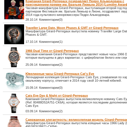
Компания Girard-Perregaux поздравляет Педро Альмодовара с
присуждением премии им. Братьев Люмьер 2014 (Lumière Award
Часовая мануфактура Girard-Perregaux, выступающая второй год по
партнером Фестиваля им. братьев Люмьер в Лионе, поздравляет лау
2014 года культового кинорежиссера Педро Альмодовара.
28.10.14 Комментарии(0)
Traveller Large Date, Moon Phases & GMT от Girard-Perregaux
Мануфактура Girard-Perregaux выпустила новинку Traveller Large Da
Phases & GMT.
17.10.14 Комментарии(1)
1966 Dual Time от Girard-Perregaux
Часовая компания Girard-Perregaux представляет новые часы 1966 D
которые выпущены в двух вариантах: с циферблатом белого или серо
25.09.14 Комментарии(2)
Ювелирные часы Girard-Perregaux Cat's Eye
Легендарная коллекция Girard-Perregaux Cats Eye, узнаваемая по х
овальному корпусу, отмечает в 2014 году свой 10-летний юбилей.
15.09.14 Комментарии(0)
Cats Eye Day & Night от Girard-Perregaux
Компания Girard-Perregaux выпустила великолепную новинку Cats Ey
(Ref. 80488D52A751-CK6A), которая является последним дополнение
Cats Eye.
03.09.14 Комментарии(2)
Сдержанная элегантность: великолепная модель Girard-Perrega
Мануфактура Girard-Perregaux выпустила изящные часы 1966 Lady (
49528D52B871-CKBA).