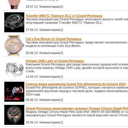
29.07.14 Комментарии(2)
Traveller WW.TC Titanium DLC от Girard-Perregaux
Часовая мануфактура Girard-Perregaux анонсирует выпуск своей но
получившей название Traveller WW.TC Titanium DLC.
27.06.14 Комментарии(1)
Cat's Eye Bloom от Girard-Perregaux
Часовая мануфактура Girard-Perregaux представляет великолепные
модели из коллекции Cat's Eye Bloom.
26.06.14 Комментарии(2)
Vintage 1945 Lady от Girard-Perregaux
Компания Girard-Perregaux для представительниц прекрасной полов
выпустила новинку Vintage 1945 Lady, дизайн которой выполнен в кл
стиле.
13.06.14 Комментарии(1)
Список жюри церемонии Grand Prix dHorlogerie de Geneve 2014
Grand Prix dHorlogerie de Genève (GPHG), которая считается наибол
церемонией вручения наград в часовом деле, недавно анонсировала
2014 года.
06.06.14 Комментарии(2)
Girard-Perregaux представляет новинку Vintage Chrono Hawk Pin
Модель Vintage Chrono Hawk Pink Gold (Ref. 49970-34-633-BB6B) от ч
мануфактуры Girard-Perregaux является новой версией часов Chron
30.05.14 Комментарии(1)