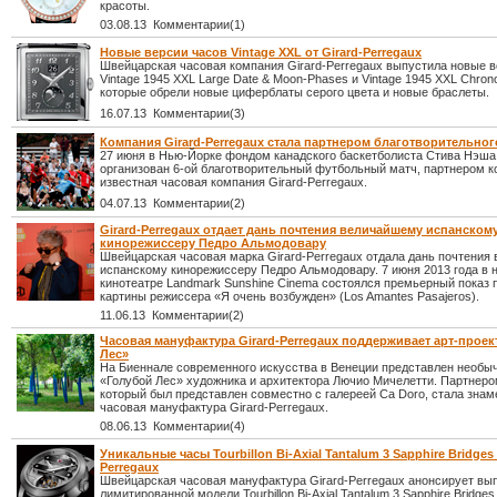
красоты.
03.08.13 Комментарии(1)
Новые версии часов Vintage XXL от Girard-Perregaux
Швейцарская часовая компания Girard-Perregaux выпустила новые в
Vintage 1945 XXL Large Date & Moon-Phases и Vintage 1945 XXL Chron
которые обрели новые циферблаты серого цвета и новые браслеты.
16.07.13 Комментарии(3)
Компания Girard-Perregaux стала партнером благотворительног
27 июня в Нью-Йорке фондом канадского баскетболиста Стива Нэша
организован 6-ой благотворительный футбольный матч, партнером к
известная часовая компания Girard-Perregaux.
04.07.13 Комментарии(2)
Girard-Perregaux отдает дань почтения величайшему испанском
кинорежиссеру Педро Альмодовару
Швейцарская часовая марка Girard-Perregaux отдала дань почтения
испанскому кинорежиссеру Педро Альмодовару. 7 июня 2013 года в 
кинотеатре Landmark Sunshine Cinema состоялся премьерный показ 
картины режиссера «Я очень возбужден» (Los Amantes Pasajeros).
11.06.13 Комментарии(2)
Часовая мануфактура Girard-Perregaux поддерживает арт-проек
Лес»
На Биеннале современного искусства в Венеции представлен необы
«Голубой Лес» художника и архитектора Лючио Мичелетти. Партнеро
который был представлен совместно с галереей Ca Doro, стала знам
часовая мануфактура Girard-Perregaux.
08.06.13 Комментарии(4)
Уникальные часы Tourbillon Bi-Axial Tantalum 3 Sapphire Bridges 
Perregaux
Швейцарская часовая мануфактура Girard-Perregaux анонсирует вы
лимитированной модели Tourbillon Bi-Axial Tantalum 3 Sapphire Bridges