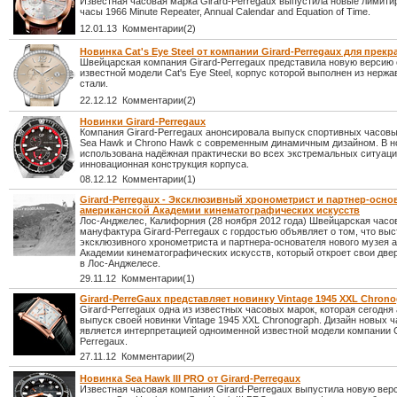
Известная часовая марка Girard-Perregaux выпустила новые лимит
часы 1966 Minute Repeater, Annual Calendar and Equation of Time.
12.01.13 Комментарии(2)
Новинка Cat's Eye Steel от компании Girard-Perregaux для прек
Швейцарская компания Girard-Perregaux представила новую версию
известной модели Cat's Eye Steel, корпус которой выполнен из нерж
стали.
22.12.12 Комментарии(2)
Новинки Girard-Perregaux
Компания Girard-Perregaux анонсировала выпуск спортивных часов
Sea Hawk и Chrono Hawk с современным динамичным дизайном. В н
использована надёжная практически во всех экстремальных ситуац
инновационная конструкция корпуса.
08.12.12 Комментарии(1)
Girard-Perregaux - Эксклюзивный хронометрист и партнер-осно
американской Академии кинематографических искусств
Лос-Анджелес, Калифорния (28 ноября 2012 года) Швейцарская часо
мануфактура Girard-Perregaux с гордостью объявляет о том, что выс
эксклюзивного хронометриста и партнера-основателя нового музея 
Академии кинематографических искусств, который откроет свои двер
в Лос-Анджелесе.
29.11.12 Комментарии(1)
Girard-PerreGaux представляет новинку Vintage 1945 XXL Chron
Girard-Perregaux одна из известных часовых марок, которая сегодня
выпуск своей новинки Vintage 1945 XXL Chronograph. Дизайн новых ч
является интерпретацией одноименной известной модели компании G
Perregaux.
27.11.12 Комментарии(2)
Новинка Sea Hawk III PRO от Girard-Perregaux
Известная часовая компания Girard-Perregaux выпустила новую вер