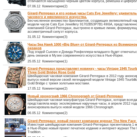
отличаются насыщенно-черным цветом корпуса, ремешка и цифербл
07.06.12 Комментарии(2)
Girard-Perregaux и его новые часы Cats Eye Jewellery: удивите
часового и ювелирного искусства.
Бесчисленное множество бриллиантов, создающих великолепный на
модели часов Cats Eye Jewellery 91702B53P7B1-KK6A, представленно
компанией Girard-Perregaux, выстроено в кривые линии, формирующ
ассиметричный силуэт корпуса.
31.05.12 Комментарии(3)
Часы Sea Hawk 1000 «Big Blue» от Girard-Perregaux ко Всемирно
океанов
Под эгидой Сьюзен и Дэвида Рокфеллера-младшего будет отмечать
день океанов в Музее современного искусства в Нью-Йорке.
25.05.12 Комментарии(1)
Girard-Perregaux представляет новинку - часы Vintage 1945 Tourb
Three Gold Bridge Rose Gold
Швейцарская часовая компания Girard-Perregaux в 2012 году анонси
выпуск новой версии своей легендарной модели Vintage 1945 Tourbillo
Gold Bridge с тремя золотыми мостами.
17.05.12 Комментарии(2)
Новый хронограф 1966 Chronograph от Girard-Perregaux
Швейцарская часовая мануфактура Girard-Perregaux, которая всегда
представляла миру эксклюзивные наручные часы, в апреле 2012 год
анонсировала выпуск новой модели 1966 Chronograph.
06.05.12 Комментарии(2)
Girard-Perregaux: новый проект компании журнал The New Face o
Известная швейцарская компания Girard-Perregaux презентовала 1 м
в Нью-Йорке новый проект печатное издание и интернет-журнал The 
Tradition.