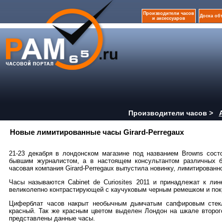
Производители часов
Доска об
и аксессуаров
Производители часов >
Новые лимитированные часы Girard-Perregaux
21-23 декабря в лондонском магазине под названием Browns состои
бывшим журналистом, а в настоящем консультантом различных бр
часовая компания Girard-Perregaux выпустила новинку, лимитированно
Часы называются Cabinet de Curiosites 2011 и принадлежат к ли
великолепно контрастирующей с каучуковым черным ремешком и покр
Циферблат часов накрыт необычным дымчатым сапфировым стекл
красный. Так же красным цветом выделен Лондон на шкале второго
представлены данные часы.