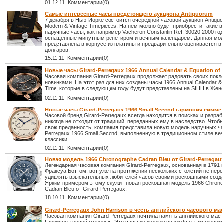
01.12.11 Комментарии(0)
Самые интересные часы предстоящего аукциона Antiquorum
7 декабря в Нью-Йорке состоится очередной часовой аукцион Antiquo
Modern & Vintage Timepieces. На нем можно будет приобрести такие
наручные часы, как например Vacheron Constantin Ref. 30020 2000 го
оснащенные минутным репетиром и вечным календарем. Данная мо
представлена в корпусе из платины и предварительно оценивается в
долларов.
15.11.11 Комментарии(0)
Новые часы Girard-Perregaux 1966 Annual Calendar & Equation of
Часовая компания Girard-Perregaux продолжает радовать своих покл
новинками. На этот раз для них созданы часы 1966 Annual Calendar & 
Time, которые в следующем году будут представлены на SIHH в Жен
02.11.11 Комментарии(0)
Новые часы Girard-Perregaux 1966 Small Second гармония симм
Часовой бренд Girard-Perregaux всегда находится в поисках и разраб
никогда не отходит от традиций, переданных ему в наследство. Чтоб
свою преданность, компания представила новую модель наручных ча
Perregaux 1966 Small Second, выполненную в традиционном стиле ве
классики.
02.11.11 Комментарии(0)
Новая модель 1966 Chronographe Cadran Bleu от Girard-Perregau
Легендарная часовая компания Girard-Perregaux, основанная в 1791
Франсуа Боттом, вот уже на протяжении нескольких столетий не пер
удивлять взыскательных любителей часов своими роскошными созд
Ярким примером этому служит новая роскошная модель 1966 Chron
Cadran Bleu от Girard-Perregaux.
18.10.11 Комментарии(0)
Girard-Perregaux John Harrison в честь английского часового ма
Часовая компания Girard-Perregaux почтила память английского мас
Гаррисона новой моделью. Это часы из коллекции ww.tc на эмалево