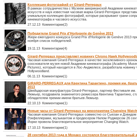
Коллекция фотографий от Girard-Perregaux
В рамках сотрудничества с Музеем американской Академии кинема
искусств и наук известная часовая марка Girard-Perregaux представ
уникальную коллекцию фотографий, которые раскрывают грани сопр
кинематографа и часового искусства.
27.12.13 Комментарии(2)
Победители Grand Prix d'Horlogerie de Genève 2013
Жюри ежегодного конкурса Grand Prix d'Horlogerie de Genève 2013 пр
ноября список победителей.
19.11.13 Комментарии(4)
Girard-Perregaux представляет новинку Chrono Hawk Hollywood
Часовая компания Girard-Perregaux в качестве эксклюзивного хроно
сооснователя музея новой Академии кинематографа (Academy Museu
Pictures), который находится в Лос-Анджелесе, разработала новинку
Hollywoodland.
06.11.13 Комментарии(1)
GIRARD-PERREGAUX для Квентина Тарантино, премия им. брат
2013
Швейцарская мануфактура Girard-Perregaux, партнер Фестиваля им.
Люмьер, поздравила знаменитого режиссера Квентина Тарантино, с
обладателем премии имени братьев Люмьер.
22.10.13 Комментарии(1)
Новые часы от Girard-Perregaux на мероприятии Changing Watc
Часовая компания Girard-Perregaux совместно со Сьюзан и Дэвидом
Рокфеллерами, музыкантом и продюсером Нилом Роджерсом 26 сен
Йорке провела благотворительное мероприятие Changing Watch.
17.10.13 Комментарии(1)
28 сентября 2013 года в Монако состоялся благотворительный 