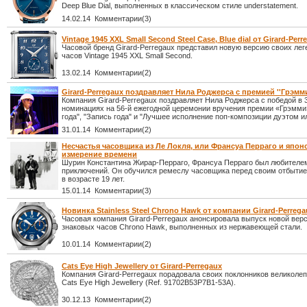
Deep Blue Dial, выполненных в классическом стиле understatement.
14.02.14 Комментарии(3)
Vintage 1945 XXL Small Second Steel Case, Blue dial от Girard-Perr
Часовой бренд Girard-Perregaux представил новую версию своих ле
часов Vintage 1945 XXL Small Second.
13.02.14 Комментарии(2)
Girard-Perregaux поздравляет Нила Роджерса с премией ''Грэмми
Компания Girard-Perregaux поздравляет Нила Роджерса с победой в 
номинациях на 56-й ежегодной церемонии вручения премии «Грэмми
года", "Запись года" и "Лучшее исполнение поп-композиции дуэтом ил
31.01.14 Комментарии(2)
Несчастья часовщика из Ле Локля, или Франсуа Перраго и япон
измерение времени
Шурин Константина Жирар-Перраго, Франсуа Перраго был любителе
приключений. Он обучился ремеслу часовщика перед своим отбыти
в возрасте 19 лет.
15.01.14 Комментарии(3)
Новинка Stainless Steel Chrono Hawk от компании Girard-Perrega
Часовая компания Girard-Perregaux анонсировала выпуск новой вер
знаковых часов Chrono Hawk, выполненных из нержавеющей стали.
10.01.14 Комментарии(2)
Cats Eye High Jewellery от Girard-Perregaux
Компания Girard-Perregaux порадовала своих поклонников великол
Cats Eye High Jewellery (Ref. 91702B53P7B1-53A).
30.12.13 Комментарии(2)