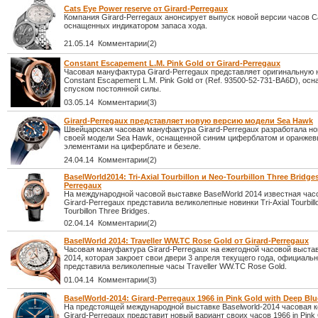
Cats Eye Power reserve от Girard-Perregaux
Компания Girard-Perregaux анонсирует выпуск новой версии часов C
оснащенных индикатором запаса хода.
21.05.14 Комментарии(2)
Constant Escapement L.M. Pink Gold от Girard-Perregaux
Часовая мануфактура Girard-Perregaux представляет оригинальную 
Constant Escapement L.M. Pink Gold от (Ref. 93500-52-731-BA6D), ос
спуском постоянной силы.
03.05.14 Комментарии(3)
Girard-Perregaux представляет новую версию модели Sea Hawk
Швейцарская часовая мануфактура Girard-Perregaux разработала н
своей модели Sea Hawk, оснащенной синим циферблатом и оранже
элементами на циферблате и безеле.
24.04.14 Комментарии(2)
BaselWorld2014: Tri-Axial Tourbillon и Neo-Tourbillon Three Bridges
Perregaux
На международной часовой выставке BaselWorld 2014 известная час
Girard-Perregaux представила великолепные новинки Tri-Axial Tourbill
Tourbillon Three Bridges.
02.04.14 Комментарии(2)
BaselWorld 2014: Traveller WW.TC Rose Gold от Girard-Perregaux
Часовая мануфактура Girard-Perregaux на ежегодной часовой выстав
2014, которая закроет свои двери 3 апреля текущего года, официаль
представила великолепные часы Traveller WW.TC Rose Gold.
01.04.14 Комментарии(3)
BaselWorld-2014: Girard-Perregaux 1966 in Pink Gold with Deep Blu
На предстоящей международной выставке Baselworld-2014 часовая 
Girard-Perregaux представит новый вариант своих часов 1966 in Pink 