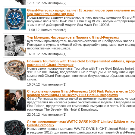
17.09.12 Комментарии(2)
Girard-Perregaux представляет 15 экземпляров оригинальной н
Sea Hawk Pro 1000M Big Blue
Представляем вашему вниманию летнюю новинку компании Girard-P
наручные часы Sea Hawk Pro 1000m «Big Blue» - новую интерпретац
знаменитой дайверской модели Sea Hawk Pro 1000M.
11.08.12 Комментарии(2)
Тур Молодых Часовщиков в Париже с Girard-Perregaux
Культовый производитель высококачественных швейцарских часов G
Perregaux в журнале «Новый облик традиций» представил нам молод
перспективных часовщиков.
16.07.12 Комментарии(1)
Новинка Tourbillon with Three Gold Bridges limited editions, пре
компанией Girard-Perregaux
Новые лимитированные часы Tourbillon with Three Gold Bridges limited e
99193-52-001-BA6A), представленные в текущем 2012 году швейцарс
компанией Girard-Perregaux, являются безупречным образцом класс
стиля.
10.07.12 Комментарии(1)
Специальная серия Girard-Perregaux 1966 Pink Palace в честь 100
юбилея гостиницы The Beverly Hills Hotel & Bungalows
Girard-Perregaux является одной из немногочисленных марок, котора
представляет на часовом рынке эксклюзивные модели. Очередная н
Pink Palace, представленная компанией, выпущена в честь 100-летн
гостиницы The Beverly Hills Hotel & Bungalows.
22.06.12 Комментарии(1)
Лимитированные часы WW.TC DARK NIGHT Limited Edition от к
Girard-Perregaux
Новые лимитированные часы WW.TC DARK NIGHT Limited Edition, пр
в текущем 2012 году известной швейцарской компанией Girard-Perre