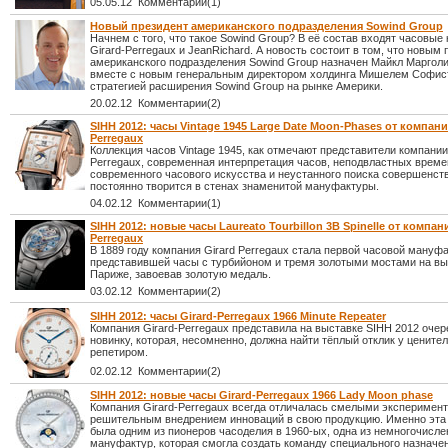
05.05.12 Комментарии(1)
Новый президент американского подразделения Sowind Group
Начнем с того, что такое Sowind Group? В её состав входят часовые
Girard-Perregaux и JeanRichard. А новость состоит в том, что новым
американского подразделения Sowind Group назначен Майкл Марголи
вместе с новым генеральным директором холдинга Мишелем Софис
стратегией расширения Sowind Group на рынке Америки.
20.02.12 Комментарии(2)
SIHH 2012: часы Vintage 1945 Large Date Moon-Phases от компани
Perregaux
Коллекция часов Vintage 1945, как отмечают представители компании
Perregaux, современная интерпретация часов, неподвластных време
современного часового искусства и неустанного поиска совершенст
постоянно творится в стенах знаменитой мануфактуры.
04.02.12 Комментарии(1)
SIHH 2012: новые часы Laureato Tourbillon 3B Spinelle от компан
Perregaux
В 1889 году компания Girard Perregaux стала первой часовой мануфа
представившей часы с турбийоном и тремя золотыми мостами на вы
Париже, завоевав золотую медаль.
03.02.12 Комментарии(2)
SIHH 2012: часы Girard-Perregaux 1966 Minute Repeater
Компания Girard-Perregaux представила на выставке SIHH 2012 оче
новинку, которая, несомненно, должна найти тёплый отклик у ценител
репетиром.
02.02.12 Комментарии(2)
SIHH 2012: новые часы Girard-Perregaux 1966 Lady Moon phase
Компания Girard-Perregaux всегда отличалась смелыми эксперимен
решительным внедрением инноваций в свою продукцию. Именно эта
была одним из пионеров часоделия в 1960-ых, одна из немногочисл
мануфактур, которая смогла создать команду специального назначен