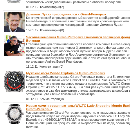
занималась исследованиями и развитием в области часоделия.
01.02.12 Комментарии(2)
Доминик Луазо присоединился к Girard-Perregaux
Конструкторский и производственный коллектив швейцарской часов
Girard-Perregaux пополнился настоящей звездой хронометрического 
компании присоединился легендарный часовщик Доминик Луазо.
15.01.12 Комментарии(0)
Часовая компания Girard-Perregaux становится партнером фон
Бочелли
Ставшая уже культовой швейцарская часовая компания Girard-Perre
станет официальным партнером благотворительного фонда одного и
продаваемых в Мире классической музыке тенора Андреа Бочелли. В
сотрудничества 9 декабря в Лос-Анджелесе состоялся благотворите
отметивший партнерство двух компаний, а так же сам факт основан
организации Andrea Bocelli Foundation.
11.12.11 Комментарии(0)
Мужские часы Mondo Exploris от Girard-Perregaux
Недавно швейцарская марка Girard-Perregaux выпустила 5 лимитир
моделей для выставки часов Cabinet de Curiosites. Часы оказались 
творением, что в ответ на спрос создана новая модель WW.TC Chro
Exploris (Ref. 49805-11-777SBA6A) - на этот раз чуть большим тиражо
экземпляров и уже без дымчатого стекла, закрывающего циферблат 
затрудняющего чтение показаний хронометра.
01.12.11 Комментарии(0)
Новые лимитированные часы WW.TC Lady Shopping Mondo Explo
Girard-Perregaux
Часовая компания Girard-Perregaux совместно с гламурным журна
представили новую женскую модель наручных часов WW.TC Lady Sh
Exploris (ref. 49860D11A778SBA6A) в лимитированном количестве в 4
Новинка специально предназначена очаровательным леди, обожающ
покупки.