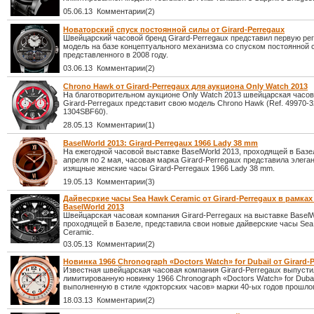
05.06.13 Комментарии(2)
Новаторский спуск постоянной силы от Girard-Perregaux
Швейцарский часовой бренд Girard-Perregaux представил первую ре
модель на базе концептуального механизма со спуском постоянной 
представленного в 2008 году.
03.06.13 Комментарии(2)
Chrono Hawk от Girard-Perregaux для аукциона Only Watch 2013
На благотворительном аукционе Only Watch 2013 швейцарская часо
Girard-Perregaux представит свою модель Chrono Hawk (Ref. 49970-3
1304SBF60).
28.05.13 Комментарии(1)
BaselWorld 2013: Girard-Perregaux 1966 Lady 38 mm
На ежегодной часовой выставке BaselWorld 2013, проходящей в Базе
апреля по 2 мая, часовая марка Girard-Perregaux представила элега
изящные женские часы Girard-Perregaux 1966 Lady 38 mm.
19.05.13 Комментарии(3)
Дайвесркие часы Sea Hawk Ceramic от Girard-Perregaux в рамка
BaselWorld 2013
Швейцарская часовая компания Girard-Perregaux на выставке BaselW
проходящей в Базеле, представила свои новые дайверские часы Se
Ceramic.
03.05.13 Комментарии(2)
Новинка 1966 Chronograph «Doctors Watch» for Dubail от Girard-
Известная швейцарская часовая компания Girard-Perregaux выпусти
лимитированную новинку 1966 Chronograph «Doctors Watch» for Dubai
выполненную в стиле «докторских часов» марки 40-ых годов прошлог
18.03.13 Комментарии(2)