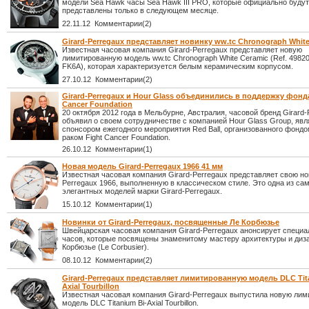
модели Sea Hawk часы Sea Hawk III PRO, которые официально будут
представлены только в следующем месяце.
22.11.12 Комментарии(2)
Girard-Perregaux представляет новинку ww.tc Chronograph Whit
Известная часовая компания Girard-Perregaux представляет новую
лимитированную модель ww.tc Chronograph White Ceramic (Ref. 49820
FK6A), которая характеризуется белым керамическим корпусом.
27.10.12 Комментарии(2)
Girard-Perregaux и Hour Glass объединились в поддержку фонда
Cancer Foundation
20 октября 2012 года в Мельбурне, Австралия, часовой бренд Girard-
объявил о своем сотрудничестве с компанией Hour Glass Group, яв
спонсором ежегодного мероприятия Red Ball, организованного фондо
раком Fight Cancer Foundation.
26.10.12 Комментарии(1)
Новая модель Girard-Perregaux 1966 41 мм
Известная часовая компания Girard-Perregaux представляет свою нов
Perregaux 1966, выполненную в классическом стиле. Это одна из са
элегантных моделей марки Girard-Perregaux.
15.10.12 Комментарии(1)
Новинки от Girard-Perregaux, посвященные Ле Корбюзье
Швейцарская часовая компания Girard-Perregaux анонсирует специ
часов, которые посвящены знаменитому мастеру архитектуры и диз
Корбюзье (Le Corbusier).
08.10.12 Комментарии(2)
Girard-Perregaux представляет лимитированную модель DLC Tit
Axial Tourbillon
Известная часовая компания Girard-Perregaux выпустила новую ли
модель DLC Titanium Bi-Axial Tourbillon.