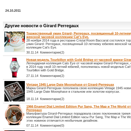
24.10.2011
Другие новости о Girard Perregaux
Торжественный ужин Girard- Perregaux, посвященный 10-летне
женской часовой коллекции Cat's Eye.
28 ноября 2014 года в ресторане Cristal Room Baccarat состоялся т
ужин Girard- Perregaux, посвященный 10-летнему юбилею женской ч
коллекции Cat's Eye.
30.11.14 Комментарии(2)
Новая модель Tourbillon with Gold Bridge от часовой марки Girar
Легендарная коллекция Cats Eye от часовой марки Girard-Perregaux
в 2014 году свой 10-летний юбилей, пополнилась новой моделью Cat'
Tourbillon with Gold Bridge.
27.11.14 Комментарии(2)
Vintage 1945 Large Date Moonphase от Girard-Perreguax
Марка Girard-Perreguax пополнила свою коллекцию Vintage 1945 нови
1945 Large Date Moonphase в стальном или золотом корпусах.
18.11.14 Комментарии(2)
1966 Enamel Dial Limited Edition Pur Sang, The Map и The World от
Perregaux
Мануфактура Girard-Perregaux порадовала своих поклонников тремя
коллекции Enamel Dial Limited Edition часы Pur Sang, The Map и The Wo
этих новинок отличается необычным дизайном.
07.11.14 Комментарии(0)