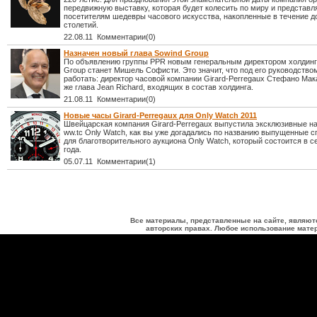
передвижную выставку, которая будет колесить по миру и представл
посетителям шедевры часового искусства, накопленные в течение д
столетий.
22.08.11 Комментарии(0)
Назначен новый глава Sowind Group
По объявлению группы PPR новым генеральным директором холдинг
Group станет Мишель Софисти. Это значит, что под его руководство
работать: директор часовой компании Girard-Perregaux Стефано Мака
же глава Jean Richard, входящих в состав холдинга.
21.08.11 Комментарии(0)
Новые часы Girard-Perregaux для Only Watch 2011
Швейцарская компания Girard-Perregaux выпустила эксклюзивные н
ww.tc Only Watch, как вы уже догадались по названию выпущенные 
для благотворительного аукциона Only Watch, который состоится в с
года.
05.07.11 Комментарии(1)
Все материалы, представленные на сайте, являют
авторских правах. Любое использование матер