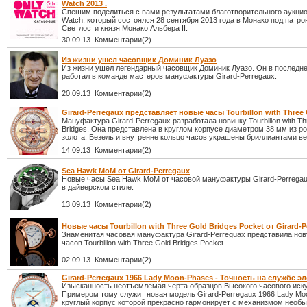
Watch 2013 .
Спешим поделиться с вами результатами благотворительного аукцио
Watch, который состоялся 28 сентября 2013 года в Монако под патр
Светлости князя Монако Альбера II.
30.09.13 Комментарии(2)
Из жизни ушел часовщик Доминик Луазо
Из жизни ушел легендарный часовщик Доминик Луазо. Он в последн
работал в команде мастеров мануфактуры Girard-Perregaux.
20.09.13 Комментарии(2)
Girard-Perregaux представляет новые часы Tourbillon with Three 
Мануфактура Girard-Perregaux разработала новинку Tourbillon with Th
Bridges. Она представлена в круглом корпусе диаметром 38 мм из ро
золота. Безель и внутренне кольцо часов украшены бриллиантами вес
14.09.13 Комментарии(2)
Sea Hawk MoM от Girard-Perregaux
Новые часы Sea Hawk MoM от часовой мануфактуры Girard-Perrega
в дайверском стиле.
13.09.13 Комментарии(2)
Новые часы Tourbillon with Three Gold Bridges Pocket от Girard-
Знаменитая часовая мануфактура Girard-Perreguax представила но
часов Tourbillon with Three Gold Bridges Pocket.
02.09.13 Комментарии(2)
Girard-Perregaux 1966 Lady Moon-Phases - Точность на службе э
Изысканность неотъемлемая черта образцов Высокого часового иску
Примером тому служит новая модель Girard-Perregaux 1966 Lady Mo
круглый корпус которой прекрасно гармонирует с механизмом необ