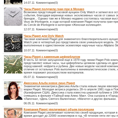
14.07.11 Комментарии(0)
Часы Piaget получили гран-при в Монако
Возможно предстоящий часовой аукцион Only Watch и затмил все о
события, благодаря веренице новых эксклюзивных часов от самых 
брендов... Однако там же в Монако недавно состоялась часовая выс
Vous de lHorlogerie, в ходе которой компания Piaget получила гран-при
du Cercle de lHorlogerie в категории «Женская коллекция».
12.07.11 Комментарии(0)
Часы Piaget для Only Watch
Часовая компания Piaget для знаменитого благотворительного аукци
Watch уже в четвертый раз представила свою уникальную модель. Э
выполненные в единственном экземпляре наручные часы Altiplano Ske
10.07.11 Комментарии(0)
Часы Piaget с каменным циферблатом
В честь 32-летия запущенной еще в 1979 году линии Piaget Polo комп
представляет новые часы, чьи циферблаты целиком сделаны из дра
пород камней: нефрита и рубина. Две новые модели часовой компани
отличие от остальных Polo выполнены в минималистическом стиле, н
время поражают роскошеством материалов.
05.07.11 Комментарии(0)
Джессика Альба новое лицо Piaget
Знаменитая киноактриса Джесика Альба стала новым лицом ювелир
марки Piaget. Молодая актриса родилась 28-го апреля 1981 года в П
(Калифорния США). Джессика стала известна широкой публике в 1994
снявшись в фильме «Тайный мир Алекс Мак». Она сыграла в «Город 
«Лапочка», «День Святого Валентина», «Мачете» и других фильмах.
06.05.11 Комментарии(0)
Компания Piaget увеличивает объем продукции
Компания Piaget увеличивает количество своей продукции, которая 
время доходит до 22000 экземпляров в год. «В течение пяти лет мы