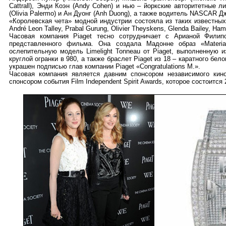
Cattrall), Энди Коэн (Andy Cohen) и нью – йоркские авторитетные 
(Olivia Palermo) и Ан Дуонг (Anh Duong), а также водитель NASCAR Д
«Королевская чета» модной индустрии состояла из таких известных л
André Leon Talley, Prabal Gurung, Olivier Theyskens, Glenda Bailey, Ham
Часовая компания Piaget тесно сотрудничает с Арианой Филипс
представленного фильма. Она создала Мадонне образ «Materia
ослепительную модель Limelight Tonneau от Piaget, выполненную 
круглой огранки в 980, а также браслет Piaget из 18 – каратного бе
украшен подписью глав компании Piaget «Congratulations M.».
Часовая компания является давним спонсором независимого кин
спонсором события Film Independent Spirit Awards, которое состоитс