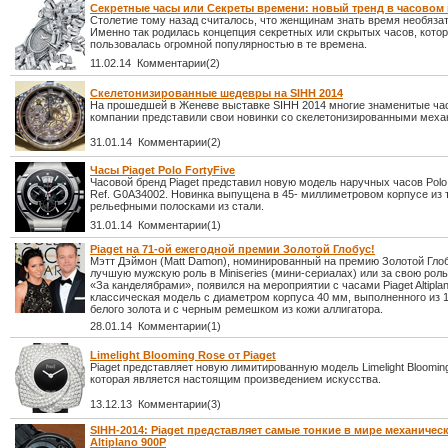
Секретные часы или Секреты времени: новый тренд в часовом
Столетие тому назад считалось, что женщинам знать время необяза
Именно так родилась концепция секретных или скрытых часов, кото
пользовалась огромной популярностью в те времена.
11.02.14 Комментарии(2)
Скелетонизированные шедевры на SIHH 2014
На прошедшей в Женеве выставке SIHH 2014 многие знаменитые ча
компании представили свои новинки со скелетонизированными меха
31.01.14 Комментарии(2)
Часы Piaget Polo FortyFive
Часовой бренд Piaget представил новую модель наручных часов Polo 
Ref. G0A34002. Новинка выпущена в 45- миллиметровом корпусе из 
рельефными полосками из стали.
31.01.14 Комментарии(1)
Piaget на 71-ой ежегодной премии Золотой Глобус!
Мэтт Дэймон (Matt Damon), номинированный на премию Золотой Глоб
лучшую мужскую роль в Miniseries (мини-сериалах) или за свою рол
«За канделябрами», появился на мероприятии с часами Piaget Altipl
классическая модель с диаметром корпуса 40 мм, выполненного из 1
белого золота и с черным ремешком из кожи аллигатора.
28.01.14 Комментарии(1)
Limelight Blooming Rose от Piaget
Piaget представляет новую лимитированную модель Limelight Bloomin
которая является настоящим произведением искусства.
13.12.13 Комментарии(3)
SIHH-2014: Piaget представляет самые тонкие в мире механическ
Altiplano 900P