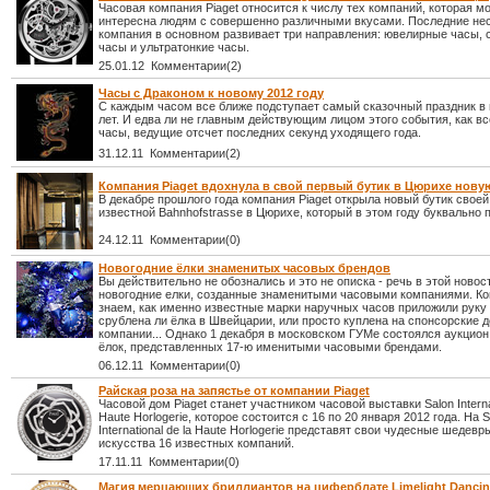
Часовая компания Piaget относится к числу тех компаний, которая м
интересна людям с совершенно различными вкусами. Последние нес
компания в основном развивает три направления: ювелирные часы,
часы и ультратонкие часы.
25.01.12 Комментарии(2)
Часы с Драконом к новому 2012 году
С каждым часом все ближе подступает самый сказочный праздник в 
лет. И едва ли не главным действующим лицом этого события, как вс
часы, ведущие отсчет последних секунд уходящего года.
31.12.11 Комментарии(2)
Компания Piaget вдохнула в свой первый бутик в Цюрихе нову
В декабре прошлого года компания Piaget открыла новый бутик своей
известной Bahnhofstrasse в Цюрихе, который в этом году буквально 
24.12.11 Комментарии(0)
Новогодние ёлки знаменитых часовых брендов
Вы действительно не обознались и это не описка - речь в этой новос
новогодние елки, созданные знаменитыми часовыми компаниями. Ко
знаем, как именно известные марки наручных часов приложили руку 
срублена ли ёлка в Швейцарии, или просто куплена на спонсорские д
компании... Однако 1 декабря в московском ГУМе состоялся аукцион
ёлок, представленных 17-ю именитыми часовыми брендами.
06.12.11 Комментарии(0)
Райская роза на запястье от компании Piaget
Часовой дом Piaget станет участником часовой выставки Salon Internat
Haute Horlogerie, которое состоится с 16 по 20 января 2012 года. На S
International de la Haute Horlogerie представят свои чудесные шедевр
искусства 16 известных компаний.
17.11.11 Комментарии(0)
Магия мерцающих бриллиантов на циферблате Limelight Dancing