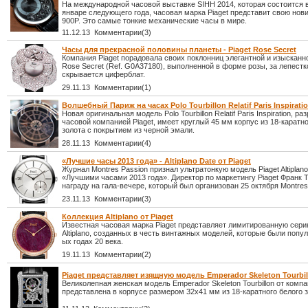
На международной часовой выставке SIHH 2014, которая состоится 
январе следующего года, часовая марка Piaget представит свою новин
900P. Это самые тонкие механические часы в мире.
11.12.13 Комментарии(3)
Часы для прекрасной половины планеты - Piaget Rose Secret
Компания Piaget порадовала своих поклонниц элегантной и изыскан
Rose Secret (Ref. G0A37180), выполненной в форме розы, за лепестк
скрывается циферблат.
29.11.13 Комментарии(1)
Волшебный Париж на часах Polo Tourbillon Relatif Paris Inspiratio
Новая оригинальная модель Polo Tourbillon Relatif Paris Inspiration, р
часовой компанией Piaget, имеет круглый 45 мм корпус из 18-каратно
золота с покрытием из черной эмали.
28.11.13 Комментарии(4)
«Лучшие часы 2013 года» - Altiplano Date от Piaget
Журнал Montres Passion признал ультратонкую модель Piaget Altiplano
«Лучшими часами 2013 года». Директор по маркетингу Piaget Франк 
награду на гала-вечере, который был организован 25 октября Montres
23.11.13 Комментарии(3)
Коллекция Altiplano от Piaget
Известная часовая марка Piaget представляет лимитированную сери
Altiplano, созданных в честь винтажных моделей, которые были попул
ых годах 20 века.
19.11.13 Комментарии(2)
Piaget представляет изящную модель Emperador Skeleton Tourbil
Великолепная женская модель Emperador Skeleton Tourbillon от компа
представлена в корпусе размером 32x41 мм из 18-каратного белого з