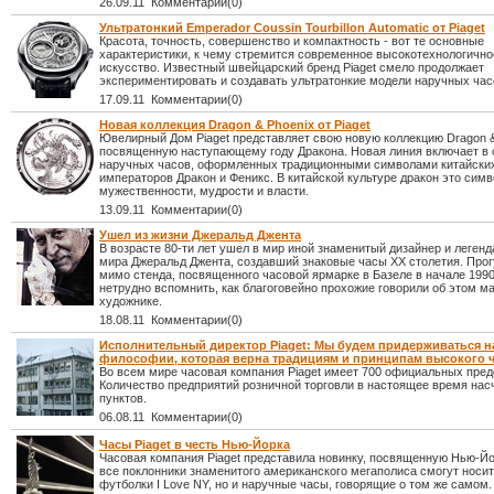
26.09.11 Комментарии(0)
Ультратонкий Emperador Coussin Tourbillon Automatic от Piaget
Красота, точность, совершенство и компактность - вот те основные
характеристики, к чему стремится современное высокотехнологично
искусство. Известный швейцарский бренд Piaget смело продолжает
экспериментировать и создавать ультратонкие модели наручных час
17.09.11 Комментарии(0)
Новая коллекция Dragon & Phoenix от Piaget
Ювелирный Дом Piaget представляет свою новую коллекцию Dragon &
посвященную наступающему году Дракона. Новая линия включает в 
наручных часов, оформленных традиционными символами китайски
императоров Дракон и Феникс. В китайской культуре дракон это симв
мужественности, мудрости и власти.
13.09.11 Комментарии(0)
Ушел из жизни Джеральд Джента
В возрасте 80-ти лет ушел в мир иной знаменитый дизайнер и легенд
мира Джеральд Джента, создавший знаковые часы ХХ столетия. Про
мимо стенда, посвященного часовой ярмарке в Базеле в начале 1990
нетрудно вспомнить, как благоговейно прохожие говорили об этом м
художнике.
18.08.11 Комментарии(0)
Исполнительный директор Piaget: Мы будем придерживаться 
философии, которая верна традициям и принципам высокого 
Во всем мире часовая компания Piaget имеет 700 официальных пред
Количество предприятий розничной торговли в настоящее время нас
пунктов.
06.08.11 Комментарии(0)
Часы Piaget в честь Нью-Йорка
Часовая компания Piaget представила новинку, посвященную Нью-Йо
все поклонники знаменитого американского мегаполиса смогут носит
футболки I Love NY, но и наручные часы, говорящие о том же самом.