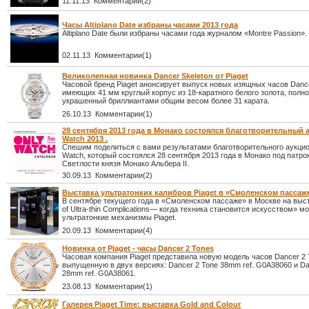
11.11.13 Комментарии(2)
Часы Altiplano Date избраны часами 2013 года
Altiplano Date были избраны часами года журналом «Montre Passion».
02.11.13 Комментарии(1)
Великолепная новинка Dancer Skeleton от Piaget
Часовой бренд Piaget анонсирует выпуск новых изящных часов Dance
имеющих 41 мм круглый корпус из 18-каратного белого золота, полн
украшенный бриллиантами общим весом более 31 карата.
26.10.13 Комментарии(1)
28 сентября 2013 года в Монако состоялся благотворительный 
Watch 2013 .
Спешим поделиться с вами результатами благотворительного аукцио
Watch, который состоялся 28 сентября 2013 года в Монако под патр
Светлости князя Монако Альбера II.
30.09.13 Комментарии(2)
Выставка ультратонких калибров Piaget в «Смоленском пассаж
В сентябре текущего года в «Смоленском пассаже» в Москве на выс
of Ultra-thin Complications― когда техника становится искусством» м
ультратонкие механизмы Piaget.
20.09.13 Комментарии(4)
Новинка от Piaget - часы Dancer 2 Tones
Часовая компания Piaget представила новую модель часов Dancer 2 
выпущенную в двух версиях: Dancer 2 Tone 38mm ref. G0A38060 и Da
28mm ref. G0A38061.
23.08.13 Комментарии(1)
Галерея Piaget Time: выставка Gold and Сolour