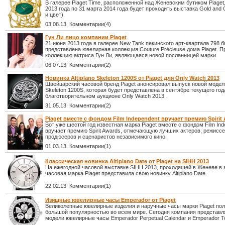
В галерее Piaget Time, расположенной над Женевским бутиком Piaget,
2013 года по 31 марта 2014 года будет проходить выставка Gold and 
и цвет).
03.08.13 Комментарии(4)
Гун Ли лицо компании Piaget
21 июня 2013 года в галерее New Tank пекинского арт-квартала 798 
представлена ювелирная коллекция Couture Précieuse дома Piaget. 
коллекцию актриса Гун Ли, являющаяся новой посланницей марки.
06.07.13 Комментарии(2)
Новинка Altiplano Skeleton 1200S от Piaget для Only Watch 2013
Швейцарский часовой бренд Piaget анонсировал выпуск новой модели 
Skeleton 1200S, которая будет представлена в сентябре текущего год
благотворительном аукционе Only Watch 2013.
31.05.13 Комментарии(2)
Piaget вместе с фондом Film Independent вручает премию Spirit
Вот уже шестой год известная марка Piaget вместе с фондом Film Ind
вручает премию Spirit Awards, отмечающую лучших актеров, режиссе
продюсеров и сценаристов независимого кино.
01.03.13 Комментарии(1)
Классическая новинка Altiplano Date от Piaget на SIHH 2013
На ежегодной часовой выставке SIHH 2013, проходящей в Женеве в 
часовая марка Piaget представила свою новинку Altiplano Date.
22.02.13 Комментарии(1)
Изящные ювелирные часы Emperador от Piaget
Великолепные ювелирные изделия и наручные часы марки Piaget по
большой популярностью во всем мире. Сегодня компания представл
модели ювелирные часы Emperador Perpetual Calendar и Emperador Tou