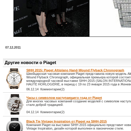
07.12.2011
Другие новости о Piaget
SIHH 2015: Piaget Altiplano Hand-Wound Flyback Chronograph
Швейцарская часовая компания Piaget представила новую модель Alt
Wound Flyback Chronograph, официальная премьера которой состоит
международной часовой выставке SIHH-2015 (SALON INTERNATION
HAUTE HORLOGERIE, в период с 19 по 23 января 2015 года в Женеве
06.12.14 Комментарии(2)
Часы с символом наступающего года от Piaget
Для многих часовых компаний создание моделей с символом наступ
стало доброй традицией.
04.12.14 Комментарии(2)
Black Tie Vintage Inspiration от Piaget на SIHH-2015
Компания Piaget на выставке SIHH 2015 официально представит новин
Vintage Inspiration, дизайн которой выполнен в лаконичном стиле.