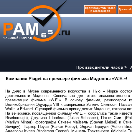
Производители часов
Доска об
и аксессуаров
Производители часов >
Компания Piaget на премьере фильма Мадонны «W.E.»!
На днях в Музее современного искусства в Нью – Йорке состоя
деятельности Мадонны. Специально для этого знаменательного
презентацию фильма «W.E.». В основу фильма, режиссером ко
Великобритании Эдуарда VIII к американке Уоллис Симпсон. Назва
Wallis и Edward. Сценарий фильма принадлежит Мадонне, которая пот
На вечеринке, посвященной фильму «W.E.», собрались такие известн
Riseborough), Джулиан Шнабель (Julian Schnabel), Патти Смит (Pa
(Marilyn Minter), фотографы Стивен Майзель (Steven Meisel) и Сти
Sevigny), Паркер Поузи (Parker Posey), Эдриан Броуди (Adrien Br
Андерсон Купер (Anderson Cooper), Мишель Трахтенберг (Michelle T