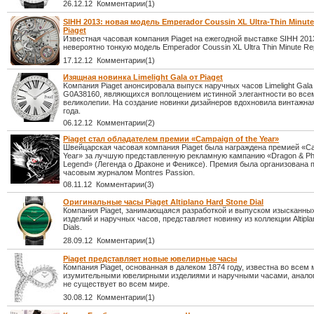
26.12.12 Комментарии(1)
SIHH 2013: новая модель Emperador Coussin XL Ultra-Thin Minute
Piaget
Известная часовая компания Piaget на ежегодной выставке SIHH 201
невероятно тонкую модель Emperador Coussin XL Ultra Thin Minute Rep
17.12.12 Комментарии(1)
Изящная новинка Limelight Gala от Piaget
Kомпания Piaget анонсировала выпуск наручных часов Limelight Gala 
G0A38160, являющихся воплощением истинной элегантности во все
великолепии. На создание новинки дизайнеров вдохновила винтажна
года.
06.12.12 Комментарии(2)
Piaget стал обладателем премии «Campaign of the Year»
Швейцарская часовая компания Piaget была награждена премией «Cam
Year» за лучшую представленную рекламную кампанию «Dragon & Pho
Legend» (Легенда о Драконе и Фениксе). Премия была организована
часовым журналом Montres Passion.
08.11.12 Комментарии(3)
Оригинальные часы Piaget Altiplano Hard Stone Dial
Компания Piaget, занимающаяся разработкой и выпуском изысканн
изделий и наручных часов, представляет новинку из коллекции Altipla
Dials.
28.09.12 Комментарии(1)
Piaget представляет новые ювелирные часы
Компания Piaget, основанная в далеком 1874 году, известна во всем
изумительными ювелирными изделиями и наручными часами, анало
не существует во всем мире.
30.08.12 Комментарии(1)