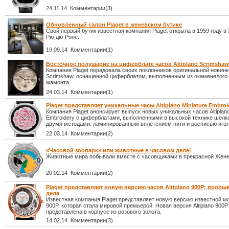
24.11.14 Комментарии(3)
Обновленный салон Piaget в женевском бутике
Свой первый бутик известная компания Piaget открыла в 1959 году в
Рю-дю-Роне.
19.09.14 Комментарии(1)
Восточное полушарие на циферблате часов Altiplano Scrimshaw 
Компания Piaget порадовала своих поклонников оригинальной новинкой
Scrimshaw, оснащенной циферблатом, выполненным из окаменелого
мамонта.
24.03.14 Комментарии(1)
Piaget представляет уникальные часы Altiplano Miniature Embroi
Компания Piaget анонсирует выпуск новых уникальных часов Altiplano
Embroidery с циферблатами, выполненными в высокой технике шел
двумя методами: ламинированным вплетением нити и росписью игол
22.03.14 Комментарии(2)
«Часовой зоопарк» или животные в часовом деле!
Животные мира побывали вместе с часовщиками в прекрасной Жене
20.02.14 Комментарии(2)
Piaget представляет новую версию часов Altiplano 900P: проры
деле
Известная компания Piaget представляет новую версию известной мод
900P, которая стала мировой премьерой. Новая версия Altiplano 900P
представлена в корпусе из розового золота.
14.02.14 Комментарии(3)