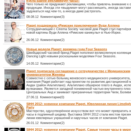
Кукла Барби рекламирует часы!!
Чего только не придумают рекламщики, чтобы привлечь внимание к 
продукции. Иногда эти «выдумки» могут рассмешить, иногда застави
задуматься над чем-то, а иногда даже растрогать.
08.08.12 Комментарии(3)
Piaget поддержала «Римские приключения» Вуди Аллена
Сотрудничающий с Cinema Society часовой дом Piaget стал партнёр
новой картины Вуди Аллена «Римские каникулы» в Нью-Йорке.
26.06.12 Комментарии(2)
Новые модели Piaget: времена года Four Seasons
Швейцарский часовой бренд Piaget пополнил великолепную коллекцию
Dancing Light новыми роскошными моделями Four Seasons.
14.05.12 Комментарии(2)
Piaget подписала соглашение о сотрудничестве с Медицинским
университетом Женевы
Совместно с сетью больниц женевского медицинского университета,
компания Piaget работает над проектом по развитию дистанционной 
Андах (район Альтиплано). Альтиплано обширное плато в Андах, ис
вулканами. Является западной пониженной частью внутреннего плос
Центральных Анд и занимает приграничные территории Чили, Боливи
27.06.11 Комментарии(0)
SIHH 2012: новинки компании Piaget. Ювелирная линия Limeligh
Party
Мастерство, одухотворённое искусством вот что может превратить 
часы в подлинный шедевр. Выставка SIHH 2012 стала местом презе
линии ювелирных украшений и наручных часов от компании Piaget.
26.01.12 Комментарии(2)
SIHH 2012: новинки компании Piaget. Самые тонкие часы в мире