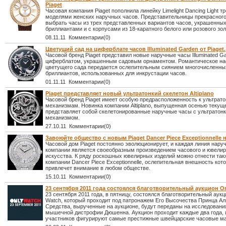
Piaget
Часовая компания Piaget пополнила линейку Limelight Dancing Light 
моделями женских наручных часов. Представительницы прекрасного
выбрать часы из трех представленных вариантов часов, украшенны
бриллиантами и с корпусами из 18-каратного белого или розового зол
08.11.11 Комментарии(0)
Цветущий сад на циферблате часов Illuminated Garden от Piaget.
Часовой бренд Piaget представил новые наручные часы Illuminated G
циферблатом, украшенным садовым орнаментом. Романтическое на
цветущего сада передается ослепительным сиянием многочисленны
бриллиантов, использованных для инкрустации часов.
01.11.11 Комментарии(0)
Piaget представляет новый ультратонкий скелетон Altiplano
Часовой бренд Piaget имеет особую предрасположенность к ультрат
механизмам. Новинка компании Altiplano, выпущенная осенью текуще
представляет собой скелетонированные наручные часы с ультратон
механизмом.
27.10.11 Комментарии(0)
Завоюйте общество с новым Piaget Dancer Piece Exceptionnelle 
Часовой дом Piaget постоянно эволюционирует, и каждая линия нару
компании является своеобразным произведением часового и ювелир
искусства. К ряду роскошных ювелирных изделий можно отнести так
компании Dancer Piece Exceptionnelle, ослепительная внешность кот
привлечет внимание в любом обществе.
15.10.11 Комментарии(0)
23 сентября 2011 года состоялся благотворительный аукцион O
23 сентября 2011 года, в пятницу, состоялся благотворительный аукц
Watch, который проходит под патронажем Его Высочества Принца Аль
Средства, вырученные на аукционе, будут переданы на исследовани
мышечной дистрофии Дюшенна. Аукцион проходит каждые два года, и
участников фигурируют самые престижные швейцарские часовые ма