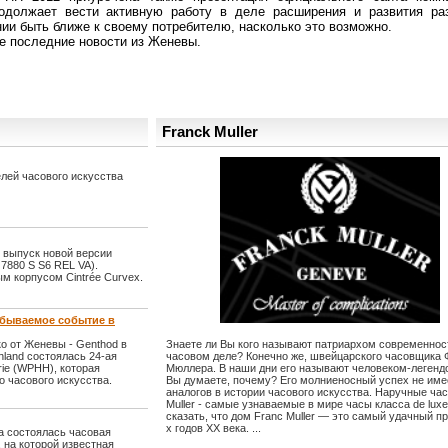
должает вести активную работу в деле расширения и развития ра
ии быть ближе к своему потребителю, насколько это возможно.
е последние новости из Женевы.
Franck Muller
лей часового искусства
 выпуск новой версии
7880 S S6 REL VA).
м корпусом Cintrée Curvex.
забываемое событие в
ко от Женевы - Genthod в
Знаете ли Вы кого называют патриархом современнос
hland состоялась 24-ая
часовом деле? Конечно же, швейцарского часовщика 
rie (WPHH), которая
Мюллера. В наши дни его называют человеком-легендо
 часового искусства.
Вы думаете, почему? Его молниеносный успех не име
аналогов в истории часового искусства. Наручные ча
Muller - самые узнаваемые в мире часы класса de lux
сказать, что дом Franc Muller — это самый удачный пр
х годов XX века. ...
za состоялась часовая
, на которой известная