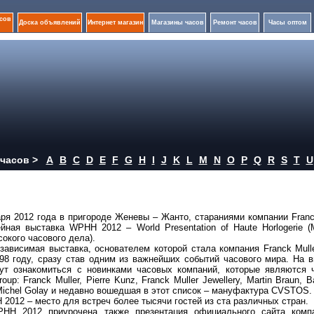
сов
Доска объявлений
Интернет магазин
Магазины часов
Ремонт часов
Часы оптом
часов >
A
B
C
D
E
F
G
H
I
J
K
L
M
N
O
P
Q
R
S
T
U
аря 2012 года в пригороде Женевы – Жанто, стараниями компании Franc
йная выставка WPHH 2012 – World Presentation of Haute Horlogerie 
окого часового дела).
зависимая выставка, основателем которой стала компания Franck Mull
98 году, сразу став одним из важнейших событий часового мира. На 
гут ознакомиться с новинками часовых компаний, которые являются 
roup: Franck Muller, Pierre Kunz, Franck Muller Jewellery, Martin Braun, 
e Michel Golay и недавно вошедшая в этот список – мануфактура CVSTOS.
2012 – место для встреч более тысячи гостей из ста различных стран.
HH 2012 приурочена также презентация официального сайта комп