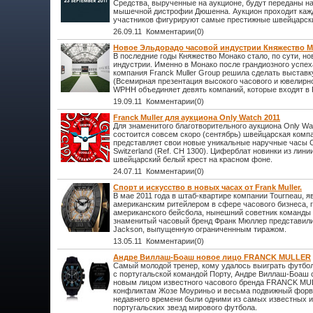
Средства, вырученные на аукционе, будут переданы н
мышечной дистрофии Дюшенна. Аукцион проходит кажды
участников фигурируют самые престижные швейцарск
26.09.11 Комментарии(0)
Новое Эльдорадо часовой индустрии Княжество 
В последние годы Княжество Монако стало, по сути, н
индустрии. Именно в Монако после грандиозного успех
компания Franck Muller Group решила сделать выставк
(Всемирная презентация высокого часового и ювелирн
WPHH объединяет девять компаний, которые входят в F
19.09.11 Комментарии(0)
Franck Muller для аукциона Only Watch 2011
Для знаменитого благотворительного аукциона Only Wa
состоится совсем скоро (сентябрь) швейцарская компа
представляет свои новые уникальные наручные часы Cr
Switzerland (Ref. CH 1300). Циферблат новинки из лин
швейцарский белый крест на красном фоне.
24.07.11 Комментарии(0)
Спорт и искусство в новых часах от Frank Muller.
В мае 2011 года в штаб-квартире компании Tourneau,
американским ритейлером в сфере часового бизнеса, г
американского бейсбола, нынешний советник команды
знаменитый часовый бренд Франк Мюллер представили
Jackson, выпущенную ограниченнным тиражом.
13.05.11 Комментарии(0)
Андре Виллаш-Боаш новое лицо FRANCK MULLER
Самый молодой тренер, кому удалось выиграть футбо
с португальской командой Порту, Андре Виллаш-Боаш с
новым лицом известного часового бренда FRANCK MU
конфликтам Жозе Моуриньо и весьма подвижный форв
недавнего времени были одними из самых известных 
португальских звезд мирового футбола.