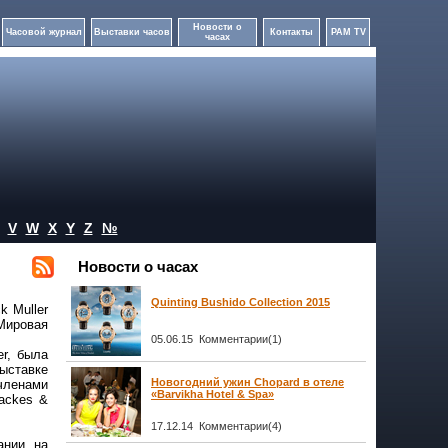
Новости о
Часовой журнал
Выставки часов
Контакты
PAM TV
часах
V
W
X
Y
Z
№
Новости о часах
Quinting Bushido Collection 2015
k Muller
(Мировая
05.06.15 Комментарии(1)
er, была
выставке
Новогодний ужин Chopard в отеле
членами
«Barvikha Hotel & Spa»
Backes &
17.12.14 Комментарии(4)
ании на