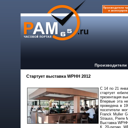
Производители ча
и аксессуаров
Производители 
Стартует выставка WPHH 2012
C 14 по 21 янв
стартует юбиле
презентация выс
Впервые эта не
проведена в 19
посетители мо
Franck Muller G
Strauss, Pierr
Выставка WPHH 
К 20-летию WP