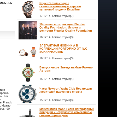
зличных
Roger Dubuis создал
скелетонированную версию
культовой модели Excalibur
17.12.14 Комментарии(7)
10-летие сертификации Fleurier
Quality Foundation. Истоки и
ценности Fleurier Quality Foundation
16.12.14 Комментарии(3)
ЭЛЕГАНТНАЯ НОВИНК А В
КОЛЛЕКЦИИ PORTOFINO ОТ IWC
SCHAFFHAUSEN
16.12.14 Комментарии(3)
Выпуск часов Звезда на базе Ракета-
Автомат!
15.12.14 Комментарии(4)
Часы Newport Yacht Club Regate для
ти в
любителей парусного спорта
Франка
й. Как
ет
15.12.14 Комментарии(3)
сы Franck
e. Можно
оект 90-
Meisterstück Moon Pearl: легендарный
пишущий инструмент в изысканном
сиянии перламутра