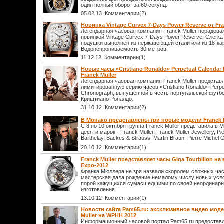
один полный оборот за 60 секунд.
05.02.13 Комментарии(2)
Новинка Vintage Curvex 7-Days Power Reserve от Fra
Легендарная часовая компания Franck Muller порадова
новинкой Vintage Curvex 7-Days Power Reserve. Слегка
подушки выполнен из нержавеющей стали или из 18-кар
Водонепроницаемость 30 метров.
11.12.12 Комментарии(1)
Новые часы «Cristiano Ronaldo» Perpetual Calendar 
Franck Muller
Легендарная часовая компания Franck Muller представ
лимитированную серию часов «Cristiano Ronaldo» Perpet
Chronograph, выпущенной в честь португальской футб
Криштиано Роналдо.
31.10.12 Комментарии(2)
В Монако представлены три новые модели Franck M
С 8 по 10 октября группа Franck Muller представила в 
десяти марок - Franck Muller, Franck Muller Jewellery, P
Barthelay, Backes & Strauss, Martin Braun, Pierre Michel 
20.10.12 Комментарии(1)
Franck Muller представляет часы Giga Tourbillon н
Expo-2012
Франка Мюллера не зря назвали «королем сложных ча
мастерская дала рождение немалому числу новых усло
порой кажущихся сумасшедшими по своей неординарно
изготовления.
13.10.12 Комментарии(1)
Новости сайта Pam65.ru: эксклюзивное видео моде
Muller на WPHH 2012
Информационный часовой портал Pam65.ru предостав