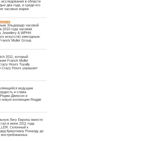
а исследования в области
е два года, и среди его
ие часовые марки.
Монако
овым Эльдорадо часовой
а 2010 года часовая
у Jewellery & WPHH
ого искусств) ежегодным.
ranck Muller Group.
tch 2011, который
ния Franck Muller
azy Hours Toyally
ии Crazy Hours украшает
 являющейся ведущим
ордость и слава
 Реджи Джексон и
 новую коллекцию Reggie
льную Лигу Европы вместе
тал в июне 2011 года
LLER. Склонный к
ард Криштиану Роналду до
и востребованных