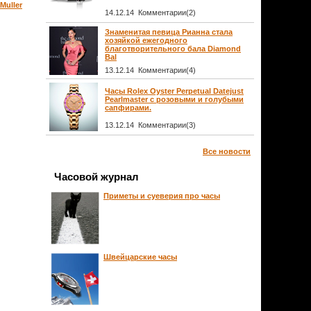
Muller
14.12.14 Комментарии(2)
Знаменитая певица Рианна стала
хозяйкой ежегодного
благотворительного бала Diamond
Bal
13.12.14 Комментарии(4)
Часы Rolex Oyster Perpetual Datejust
Pearlmaster с розовыми и голубыми
сапфирами.
13.12.14 Комментарии(3)
Все новости
Часовой журнал
Приметы и суеверия про часы
Швейцарские часы