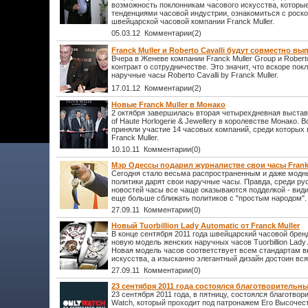
возможность поклонникам часового искусства, которы
тенденциями часовой индустрии, ознакомиться с рос
швейцарской часовой компании Franck Muller.
05.03.12 Комментарии(2)
Franck Muller и Roberto Cavalli будут совместно в
Вчера в Женеве компании Franck Muller Group и Robert
контракт о сотрудничестве. Это значит, что вскоре пок
наручные часы Roberto Cavalli by Franck Muller.
17.01.12 Комментарии(2)
Новые Franck Muller в Монако
2 октября завершилась вторая четырехдневная выставк
of Haute Horlogerie & Jewellery в королевстве Монако. 
приняли участие 14 часовых компаний, среди которых 
Franck Muller.
10.10.11 Комментарии(0)
Мэр Одессы подарил журналистве свои часы Frank 
Сегодня стало весьма распространенным и даже модн
политики дарят свои наручные часы. Правда, среди ру
новостей часы все чаще оказываются подделкой - вид
еще больше сближать политиков с "простым народом".
27.09.11 Комментарии(0)
Новый Tuorbillion Lady Automatic от Franck Muller
В конце сентября 2011 года швейцарский часовой бренд
новую модель женских наручных часов Tuorbillion Lady 
Новая модель часов соответствует всем стандартам в
искусства, а изысканно элегантный дизайн достоин вся
27.09.11 Комментарии(0)
23 сентября 2011 года состоялся благотворительн
23 сентября 2011 года, в пятницу, состоялся благотво
Watch, который проходит под патронажем Его Высочест