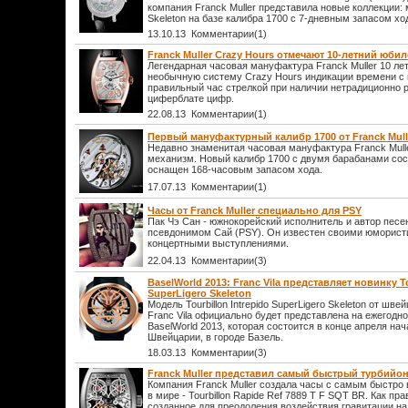
компания Franck Muller представила новые коллекции: 
Skeleton на базе калибра 1700 с 7-дневным запасом хо
13.10.13 Комментарии(1)
Franck Muller Crazy Hours отмечают 10-летний юби
Легендарная часовая мануфактура Franck Muller 10 ле
необычную систему Crazy Hours индикации времени с
правильный час стрелкой при наличии нетрадиционно 
циферблате цифр.
22.08.13 Комментарии(1)
Первый мануфактурный калибр 1700 от Franck Mull
Недавно знаменитая часовая мануфактура Franck Mull
механизм. Новый калибр 1700 с двумя барабанами сос
оснащен 168-часовым запасом хода.
17.07.13 Комментарии(1)
Часы от Franck Muller специально для PSY
Пак Чэ Сан - южнокорейский исполнитель и автор пес
псевдонимом Сай (PSY). Он известен своими юморист
концертными выступлениями.
22.04.13 Комментарии(3)
BaselWorld 2013: Franc Vila представляет новинку To
SuperLigero Skeleton
Модель Tourbillon Intrepido SuperLigero Skeleton от шв
Franc Vila официально будет представлена на ежегодн
BaselWorld 2013, которая состоится в конце апреля нач
Швейцарии, в городе Базель.
18.03.13 Комментарии(3)
Franck Muller представил самый быстрый турбийон
Компания Franck Muller создала часы с самым быстр
в мире - Tourbillon Rapide Ref 7889 T F SQT BR. Как пр
созданное для преодоления воздействия гравитации на