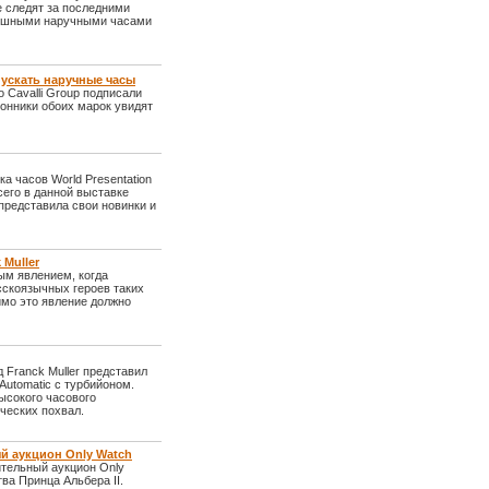
е следят за последними
кошными наручными часами
ыпускать наручные часы
o Cavalli Group подписали
лонники обоих марок увидят
а часов World Presentation
Всего в данной выставке
представила свои новинки и
Muller
ым явлением, когда
сскоязычных героев таких
имо это явление должно
 Franck Muller представил
Automatic с турбийоном.
ысокого часового
ческих похвал.
ый аукцион Only Watch
рительный аукцион Only
ва Принца Альбера II.