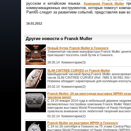
русском и китайском языках.
про
Компания Franck Muller
коммуникационных инструментов, которые помогут компан
Pam65 следит за развитием событий, представляя вам вс
16.01.2012
Другие новости о Franck Muller
Новый бутик Franck Muller в Гонконге
Знаменитая часовая мануфактура Franck Muller цените
приглашает посетить свой бутик в Гонконге.
28.05.14 Комментарии(3)
SLIM CINTREE CURVEX от Franck Muller
Швейцарский часовой бренд Franck Muller анонсировал
часов SLIM CINTREE CURVEX (Ref. 7880 S S6 REL RA / 
Новинка обладает характерным для коллекции изогнуты
24.02.14 Комментарии(2)
Franck Muller: 24-ая ежегодная выставка WPHH не
часовом мире!
С 19 24 января 2014 года в небольшой деревне недале
великолепных постройках компании Franck Muller Watc
ежегодная выставка World Presentation of Haute Horloge
привлекла внимание всех любителей творений высокого
01.02.14 Комментарии(2)
Franck Muller на выставке WPHH в Гонконге
С 24 по 26 сентября в Гонконге на 75 этаже Central Pla
выставка World Presentation of Haute Horlogerie (WPHH)