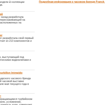
Подробная информация о часовом бренде Franck 
модели из коллекции
да.
лей
т назад разработала
 перескакивающей на
расположенных на
er
er разработала свой первый
тоит из 213 компонентов и
ен, выступающий под
ическими видеоклипами и
urbillon Intrepido
ейцарского часового бренда
ой часовой выставке
але мая текущего года в
!
о вращающимся турбийоном
авило, усложнение,
 точность хода, совершает