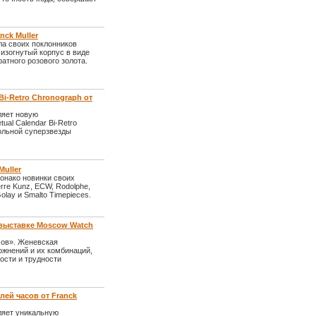
nck Muller
ла своих поклонников
 изогнутый корпус в виде
атного розового золота.
Bi-Retro Chronograph от
ляет новую
ual Calendar Bi-Retro
ольной суперзвезды
uller
Монако новинки своих
ierre Kunz, ECW, Rodolphe,
Golay и Smalto Timepieces.
а выставке Moscow Watch
сов». Женевская
жнений и их комбинаций,
сти и трудности
лей часов от Franck
ляет уникальную