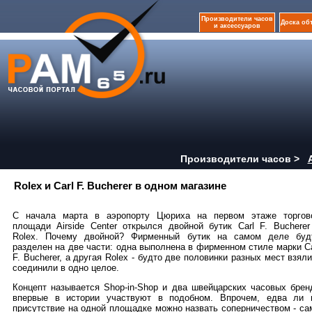
Производители часов
Доска об
и аксессуаров
Производители часов >
Rolex и Carl F. Bucherer в одном магазине
С начала марта в аэропорту Цюриха на первом этаже торгов
площади Airside Center открылся двойной бутик Carl F. Bucherer
Rolex. Почему двойной? Фирменный бутик на самом деле буд
разделен на две части: одна выполнена в фирменном стиле марки Ca
F. Bucherer, а другая Rolex - будто две половинки разных мест взяли
соединили в одно целое.
Концепт называется Shop-in-Shop и два швейцарских часовых брен
впервые в истории участвуют в подобном. Впрочем, едва ли 
присутствие на одной площадке можно назвать соперничеством - са