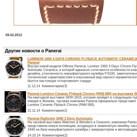
09.02.2012
Другие новости о Panerai
LUMINOR 1950 3 DAYS CHRONO FLYBACK AUTOMATIC CERAMICA 
Panerai
Внутри новой модели Officine Panerai, Luminor 1950 3 Days Chrono Fl
Automatic Ceramica, в которой идеально сочетаются особенности кла
дизайна, утонченность мануфактурного калибра P.9100, замечатель
технические характеристики и изысканный вид черного керамическог
бьется настоящее «спортивное» сердце.
11.12.14 Комментарии(3)
Panerai Luminor Ceramic Flyback Chrono (PAM 580) на выставке S
На ежегодной выставке SIHH 2015, которая пройдет в следующем год
января в Женеве, часовая компания Panerai официально представит
Luminor Ceramic Flyback Chrono (PAM 580).
21.11.14 Комментарии(2)
Panerai Radiomir 1940 3 Days Automatic
На часовой выставке Watches & Wonders в Гонконге, компания Paner
представила новую коллекцию, входящую в знаменитую линейку часо
1940 на базе мануфактурного калибра с микроротором и автозаводо
14.10.14 Комментарии(2)