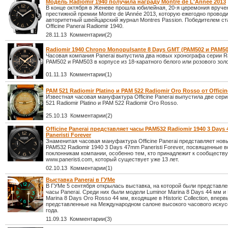
Модель Radiomir 1940 получила награду Montre de L'Annee 2013
В конце октября в Женеве прошла юбилейная, 20-я церемония вруче
престижной премии Montre de lAnnée 2013, которую ежегодно провод
авторитетный швейцарский журнал Montres Passion. Победителем с
Officine Panerai Radiomir 1940.
28.11.13 Комментарии(2)
Radiomir 1940 Chrono Monopulsante 8 Days GMT (PAM502 и PAM503
Часовая компания Panerai выпустила два новых хронографа серии Ra
PAM502 и PAM503 в корпусе из 18-каратного белого или розового золо
01.11.13 Комментарии(1)
PAM 521 Radiomir Platino и PAM 522 Radiomir Oro Rosso от Officin
Известная часовая мануфактура Officine Panerai выпустила две сери
521 Radiomir Platino и PAM 522 Radiomir Oro Rosso.
25.10.13 Комментарии(2)
Officine Panerai представляет часы PAM532 Radiomir 1940 3 Day
Paneristi Forever
Знаменитая часовая мануфактура Officine Panerai представляет нов
PAM532 Radiomir 1940 3 Days 47mm Paneristi Forever, посвященные 
поклонникам компании, особенно тем, кто принадлежит к сообществу
www.paneristi.com, который существует уже 13 лет.
02.10.13 Комментарии(1)
Выставка Panerai в ГУМе
В ГУМе 5 сентября открылась выставка, на которой были представл
часы Panerai. Среди них были модели Luminor Marina 8 Days 44 мм и
Marina 8 Days Oro Rosso 44 мм, входящие в Historic Collection, вперв
представленные на Международном салоне высокого часового искус
года.
11.09.13 Комментарии(3)