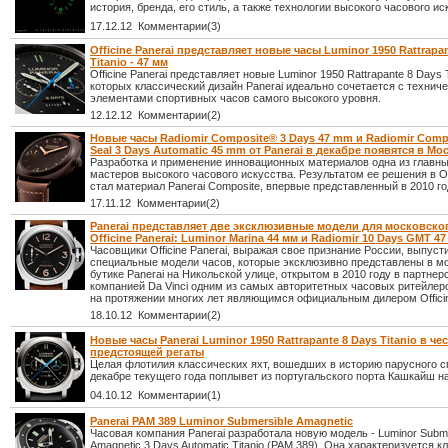
история, бренда, его стиль, а также технологии высокого часового ис
17.12.12 Комментарии(3)
Officine Panerai представляет новые часы Luminor 1950 Rattrapan
Titanio - 47 мм
Officine Panerai представляет новые Luminor 1950 Rattrapante 8 Days T
которых классический дизайн Panerai идеально сочетается с технич
элементами спортивных часов самого высокого уровня.
12.12.12 Комментарии(2)
Новые часы Radiomir Composite® 3 Days 47 mm и Radiomir Comp
Seal 3 Days Automatic 45 mm от Panerai в декабре появятся в Мо
Разработка и применение инновационных материалов одна из главны
мастеров высокого часового искусства. Результатом ее решения в Off
стал материал Panerai Composite, впервые представленный в 2010 го
17.11.12 Комментарии(2)
Panerai представляет две эксклюзивные модели для московско
Officine Panerai: Luminor Marina 44 мм и Radiomir 10 Days GMT 4
Часовщики Officine Panerai, выражая свое признание России, выпуст
специальные модели часов, которые эксклюзивно представлены в м
бутике Panerai на Никольской улице, открытом в 2010 году в партнер
компанией Da Vinci одним из самых авторитетных часовых ритейлеро
на протяжении многих лет являющимся официальным дилером Officin
18.10.12 Комментарии(2)
Новые часы Panerai Luminor 1950 Rattrapante 8 Days Titanio в че
предстоящей регаты
Целая флотилия классических яхт, вошедших в историю парусного сп
декабре текущего года поплывет из португальского порта Кашкайш н
04.10.12 Комментарии(1)
Panerai PAM 389 Luminor Submersible Amagnetic
Часовая компания Panerai разработала новую модель - Luminor Subme
Amagnetic 3 Days Automatic Titanio (PAM 389). Она характеризуется 