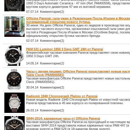
1950 3 Days Automatic Ceramica - 47 mm (Ref. PAM00508), представл
круглом корпусе диаметром 47 мм из матовой керамики.
07.07.14 Комментарии(2)
Officine Panerai: гала-ужин в Резиденции Посла Италии в Москве
посвященный открытию нового бутика.
30 июня: На днях Officine Panerai, один из лидеров в производстве м
высокого часового искусства, организовал изысканный гала-ужин дл
гостей в Резиденции Посла Италии в Москве (Особняк Берга), посв
официальному открытию бутика часового бренда.
02.07.14 Комментарии(2)
PAM 531 Luminor 1950 3 Days GMT 24H от Panerai
Флорентийская часовая компания Panerai представляет свою новинк
1950 3 Days GMT 24h.
14.05.14 Комментарии(2)
Часы с двумя лицами: Officine Panerai представляет новые нас
Table Clock (PAM000581)
Часовая мануфактура Officine Panerai представляет новые настольн
Clock (PAM000581).
30.04.14 Комментарии(2)
Radiomir 1940 Chronograph Platino от Panerai
Новая модель Radiomir 1940 Chronograph Platino от известной часов
Panerai представлена в 45 мм корпусе из полированной платины.
26.03.14 Комментарии(2)
SIHH-2014: карманные часы от Officine Panerai
Часовая мануфактура Officine Panerai на проходящей в настоящее в
выставке SIHH 2014 представила новые карманные часы PAM 447 (в
розовом золоте) и PAM 529 (в 18-каратом белом золоте).