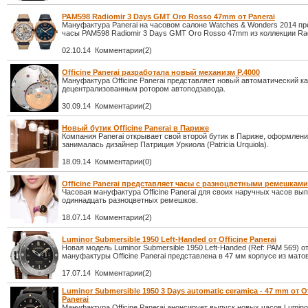
PAM598 Radiomir 3 Days GMT Oro Rosso 47mm от Panerai
Мануфактура Panerai на часовом салоне Watches & Wonders 2014 пр
часы PAM598 Radiomir 3 Days GMT Oro Rosso 47mm из коллекции Rad
02.10.14 Комментарии(2)
Officine Panerai разработала новый механизм P.4000
Мануфактура Officine Panerai представляет новый автоматический ка
децентрализованным ротором автоподзавода.
30.09.14 Комментарии(2)
Новый бутик Officine Panerai в Париже
Компания Panerai открывает свой второй бутик в Париже, оформлени
занималась дизайнер Патриция Уркиола (Patricia Urquiola).
18.09.14 Комментарии(0)
Officine Panerai представляет часы с разноцветными ремешками
Часовая мануфактура Officine Panerai для своих наручных часов вы
одиннадцать разноцветных ремешков.
18.07.14 Комментарии(2)
Luminor Submersible 1950 Left-Handed от Officine Panerai
Новая модель Luminor Submersible 1950 Left-Handed (Ref: PAM 569) о
мануфактуры Officine Panerai представлена в 47 мм корпусе из матов
17.07.14 Комментарии(2)
Luminor Submersible 1950 3 Days automatic ceramica - 47 mm от Of
Panerai
Мануфактура Officine Panerai анонсирует выпуск новых часов Lumino