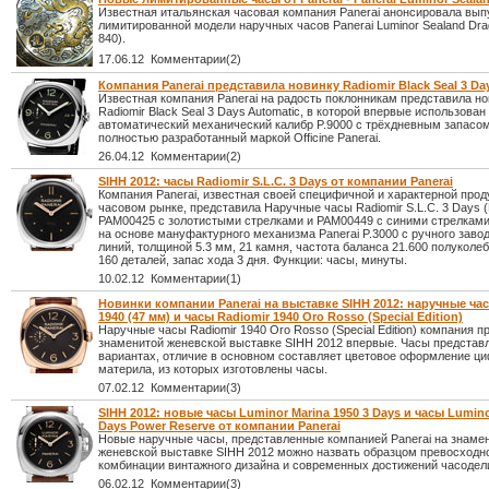
Известная итальянская часовая компания Panerai анонсировала вып
лимитированной модели наручных часов Panerai Luminor Sealand Dr
840).
17.06.12 Комментарии(2)
Компания Panerai представила новинку Radiomir Black Seal 3 Da
Известная компания Panerai на радость поклонникам представила н
Radiomir Black Seal 3 Days Automatic, в которой впервые использова
автоматический механический калибр P.9000 с трёхдневным запасом
полностью разработанный маркой Officine Panerai.
26.04.12 Комментарии(2)
SIHH 2012: часы Radiomir S.L.C. 3 Days от компании Panerai
Компания Panerai, известная своей специфичной и характерной прод
часовом рынке, представила Наручные часы Radiomir S.L.C. 3 Days (
РАМ00425 с золотистыми стрелками и РАМ00449 с синими стрелкам
на основе мануфактурного механизма Panerai P.3000 c ручного завод
линий, толщиной 5.3 мм, 21 камня, частота баланса 21.600 полуколеб
160 деталей, запас хода 3 дня. Функции: часы, минуты.
10.02.12 Комментарии(1)
Новинки компании Panerai на выставке SIHH 2012: наручные ча
1940 (47 мм) и часы Radiomir 1940 Oro Rosso (Special Edition)
Наручные часы Radiomir 1940 Oro Rosso (Special Edition) компания п
знаменитой женевской выставке SIHH 2012 впервые. Часы представ
вариантах, отличие в основном составляет цветовое оформление ц
материла, из которых изготовлены часы.
07.02.12 Комментарии(3)
SIHH 2012: новые часы Luminor Marina 1950 3 Days и часы Lumino
Days Power Reserve от компании Panerai
Новые наручные часы, представленные компанией Panerai на знаме
женевской выставке SIHH 2012 можно назвать образцом превосходн
комбинации винтажного дизайна и современных достижений часодел
06.02.12 Комментарии(3)