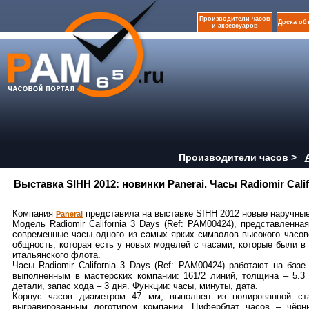
Производители часов
Доска об
и аксессуаров
Производители часов >
Выставка SIHH 2012: новинки Panerai. Часы Radiomir Calif
Компания
представила на выставке SIHH 2012 новые наручные ч
Panerai
Модель Radiomir California 3 Days (Ref: РАМ00424), представленн
современные часы одного из самых ярких символов высокого часово
общность, которая есть у новых моделей с часами, которые были в
итальянского флота.
Часы Radiomir California 3 Days (Ref: РАМ00424) работают на ба
выполненным в мастерских компании: 161/2 линий, толщина – 5.3 
детали, запас хода – 3 дня. Функции: часы, минуты, дата.
Корпус часов диаметром 47 мм, выполнен из полированной ста
выгравированным логотипом компании. Циферблат часов – чёрн