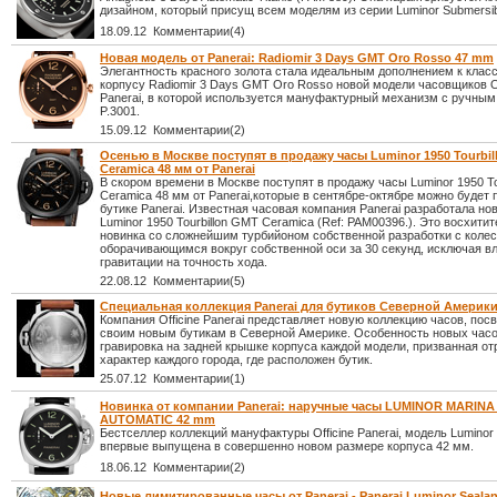
дизайном, который присущ всем моделям из серии Luminor Submersib
18.09.12 Комментарии(4)
Новая модель от Panerai: Radiomir 3 Days GMT Oro Rosso 47 mm
Элегантность красного золота стала идеальным дополнением к клас
корпусу Radiomir 3 Days GMT Oro Rosso новой модели часовщиков Of
Panerai, в которой используется мануфактурный механизм с ручным
P.3001.
15.09.12 Комментарии(2)
Осенью в Москве поступят в продажу часы Luminor 1950 Tourbi
Ceramica 48 мм от Panerai
В скором времени в Москве поступят в продажу часы Luminor 1950 To
Ceramica 48 мм от Panerai,которые в сентябре-октябре можно будет 
бутике Panerai. Известная часовая компания Panerai разработала но
Luminor 1950 Tourbillon GMT Ceramica (Ref: PAM00396.). Это восхити
новинка со сложнейшим турбийоном собственной разработки с коле
оборачивающимся вокруг собственной оси за 30 секунд, исключая в
гравитации на точность хода.
22.08.12 Комментарии(5)
Специальная коллекция Panerai для бутиков Северной Америк
Компания Officine Panerai представляет новую коллекцию часов, по
своим новым бутикам в Северной Америке. Особенность новых часо
гравировка на задней крышке корпуса каждой модели, призванная от
характер каждого города, где расположен бутик.
25.07.12 Комментарии(1)
Новинка от компании Panerai: наручные часы LUMINOR MARINA 
AUTOMATIC 42 mm
Бестселлер коллекций мануфактуры Officine Panerai, модель Luminor 
впервые выпущена в совершенно новом размере корпуса 42 мм.
18.06.12 Комментарии(2)
Новые лимитированные часы от Panerai - Panerai Luminor Seala