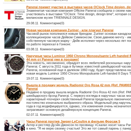
Panerai примет участие в выставке часов OClock Time design, de
Знаменитая часовая компания Officine Panerai сообщила о своем на
участвовать в выставке "OClock: Time design, design time", которая с
миланском музее TRIENNALE DESIGN.
29.08.11 Комментарии(0)
Новая часовая компания Zuriner - или плагиат Panerai
Часовой рынок пополнился новым брендом. Zuriner основан канадск
коллекционером часов Дейвом Симмонсом. Свою давнюю мечту - и
собственную часовую марку - Дейв исполнил через несколько лет пос
по работе переехал в Гонконг.
03.08.11 Комментарии(0)
Наручные часы Luminor 1950 Chrono Monopulsante Left-handed 8 
44 mm от Panerai уже в продаже!
Эта новость, несомненно, обрадует всех любителей роскошных нар
Panerai. С августа 2011 года в бутиках известной швейцарской часо
Panerai, основанной еще в далеком 1860 году, будет представлена н
новая модель Luminor 1950 Chrono Monopulsante Left-handed 8 Days T
19.07.11 Комментарии(0)
Вышла в продажу модель Radiomir Oro Rosa 42 mm (Ref. PAM003
Panerai
Недавно в продажу вышла модель Radiomir Oro Rosa 42 mm (Ref. PA
швейцарского брэнд Panerai. С первого взгляда в наручных часах мо
характерный «почерк» свойственный Panerai предельную лаконичнос
постоянство изначально выбранного образа. Модельный ряд наручны
года в год модифицируется, однако, эти изменения очень незначител
затрагивают основную дизайнерскую концепцию Panerai.
02.07.11 Комментарии(0)
Часы Panerai против Jaeger-LeCoultre в фильме Форсаж 5
Актер и рестлер Дуэйн Джонсон по прозвищу «Скала» носит часы Pane
в кино. "Я не верю своему счастью! Это же тот самый парень с панер