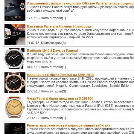
Изысканный стиль и технологии Officine Panerai теперь по-русс
16 июля Officine Panerai запустила русскоязычную версию своего ко
веб-сайта www.panerai.com/ru/.
17.07.13 Комментарии(1)
Выставка Panerai в Нижнем Новгороде
25 июня 2013 года в Центре современного искусства «Арсенал» в Н
Кремле состоялась выставка, которая была организована компанией 
историческим партнером - маркой Da Vinci.
11.07.13 Комментарии(3)
Radiomir 1940 3 Days от Panerai
В 1940 году часовые мастерские Panerai во Флоренции создали новы
разработанный с учетом пожеланий представителей итальянского Во
морского флота.
04.07.13 Комментарии(1)
Новинки от Officine Panerai на SIHH 2013
На ежегодной часовой выставке SIHH 2013, проходящей в Женеве с 2
января, известная часовая компания Officine Panerai представила н
следующих линий: Historic, Contemporary, Specialities, Special Edition.
22.01.13 Комментарии(3)
Часы Panerai были проданы за $ 326 500
14 декабря нынешнего года на аукционе Сhristies, который состоялс
Центре в Нью-Йорке, наручные часы Panerai (Ref. 6154), известные е
Egizano (в переводе с итальянского означает маленький египтянин) 
за $ 326 500.
29.12.12 Комментарии(1)
Panerai запускает новый корпоративный веб-сайт
Officine Panerai объявляет о запуске нового корпоративного веб-сайт
www.panerai.com, где представлен уникальный мир мануфактуры Offic