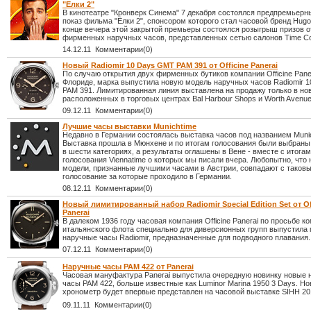
"Елки 2"
В кинотеатре "Кронверк Синема" 7 декабря состоялся предпремьерн
показ фильма "Ёлки 2", спонсором которого стал часовой бренд Hugo
конце вечера этой закрытой премьеры состоялся розыгрыш призов о
фирменных наручных часов, представленных сетью салонов Time C
14.12.11 Комментарии(0)
Новый Radiomir 10 Days GMT PAM 391 от Officine Panerai
По случаю открытия двух фирменных бутиков компании Officine Pane
Флориде, марка выпустила новую модель наручных часов Radiomir 
PAM 391. Лимитированная линия выставлена на продажу только в но
расположенных в торговых центрах Bal Harbour Shops и Worth Avenue
09.12.11 Комментарии(0)
Лучшие часы выставки Munichtime
Недавно в Германии состоялась выставка часов под названием Munic
Выставка прошла в Мюнхене и по итогам голосования были выбран
в шести категориях, а результаты оглашены в Вене - вместе с итога
голосования Viennatime о которых мы писали вчера. Любопытно, что
модели, признанные лучшими часами в Австрии, совпадают с таков
голосование за которые проходило в Германии.
08.12.11 Комментарии(0)
Новый лимитированный набор Radiomir Special Edition Set от Of
Panerai
В далеком 1936 году часовая компания Officine Panerai по просьбе 
итальянского флота специально для диверсионных групп выпустила
наручные часы Radiomir, предназначенные для подводного плавания.
07.12.11 Комментарии(0)
Наручные часы PAM 422 от Panerai
Часовая мануфактура Panerai выпустила очередную новинку новые 
часы PAM 422, больше известные как Luminor Marina 1950 3 Days. Н
хронометр будет впервые представлен на часовой выставке SIHH 20
09.11.11 Комментарии(0)