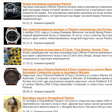
Новая рекламная компания Panerai
Часовая компания Officine Panerai начала новую рекламную кампани
действующим лицом которой являются знаменитые спортивные хро
знаменитой марки. Эта рекламная кампания призвана во всем велик
продемонстрировать историческое наследие часовой марки Panerai 
подлинный дух.
04.11.11 Комментарии(0)
Две лимитированные модели от Panerai специально для бутика
4 ноября 2011 года в столице Баварии Мюнхене часовой бренд Panera
первый фирменный бутик в Германии. В честь этого события был пр
выпуск двух новых лимитированных моделей наручных часов Panera
04.11.11 Комментарии(0)
Officine Panerai на выставке О'Clock. Time Design, Design Time
Итало-швейцарская часовая мануфактура Officine Panerai принимает
выставке современного искусства OClock time design, design time в к
генерального партнера мероприятия.
17.10.11 Комментарии(0)
Наручные часы Panerai Radiomir 8 Days Ceramica и Luminor Marin
Automatic Composite скоро в продаже в Москве
Наручные часы Panerai Radiomir 8 Days Ceramica и Luminor Marina 1
Automatic Composite скоро в продаже в Москве. В ближайшее время 
бутики поступят две роскошные модели наручных часов Radiomir 8 
и Luminor Marina 1950 3 Days Automatic Composite от известного часо
Panerai.
28.09.11 Комментарии(0)
Выставка часов в Оружейной Палате
21 октября в Оружейной Палате состоится открытие выставки «500 л
европейского часового искусства». Данная выставка часов организ
Московского Кремля вместе с Фондом Высокого Часового Искусства
01.09.11 Комментарии(156)