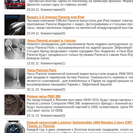
- прозвучал возглас одной из поклонниц на премьере фильма "Формаж
Джонсон сыграл одну из главных ролей.
28.04.11 Комментарии(0)
Вышел 1-й журнал Panerai для iPad
Часовая компания Officine Panerai выпустила для iPad первое электр
приложение Panerai Magazine с видео, фотографиями и статьями про
часы, представленные недавно на женевской международной выстав
15.04.11 Комментарии(0)
Часы Panerai играют в города
Немного неожиданны для поклонников были недавно выпущенные с
часы Panerai Paris с выгравированной на задней крышке Эйфелевой
Сегодня бренд продолжает серию городами Лос-Анджелес и Нью-Йор
Panerai будут продаваться только бутиками Panerai в самом Нью-Йор
Беверли Хиллс.
13.01.11 Комментарии(1)
Часы Panerai Paris
Часы Panerai знаменитой военной марки выпустили модель PAM 004
для продажи в парижском бутике Panerai. Уникальность новинки в том
является сувенирной - для влюбленных в Париж на задней крышке к
выгравирована панорама Парижа с Эйфелевой башней.
30.11.10 Комментарии(0)
Новые часы PAM 386
На предстоящей в Женеве выставке SIHH-2011 будут представлены
Panerai Luminor Composite PAM 386 знаменитого бренда с военной ис
будут выпущены ограниченной партией в 1000 экземпляров. Цена P
составит около 10 000$.
24.11.10 Комментарии(0)
Новый хронограф Luminor Submersible 1950 Regatta 3 days GMT
Titanio от Panerai
Каждый год, в дань уважения к богатым морским традициям, итало-