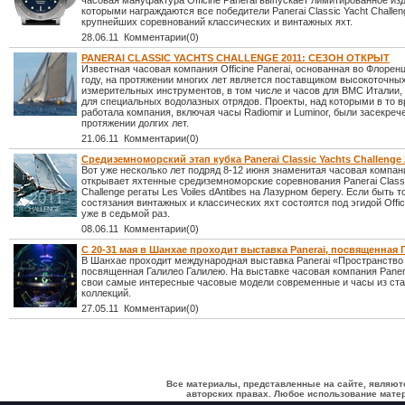
часовая мануфактура Officine Panerai выпускает лимитированное из
которыми награждаются все победители Panerai Classic Yacht Challen
крупнейших соревнований классических и винтажных яхт.
28.06.11 Комментарии(0)
PANERAI CLASSIC YACHTS CHALLENGE 2011: СЕЗОН ОТКРЫТ
Известная часовая компания Officine Panerai, основанная во Флорен
году, на протяжении многих лет является поставщиком высокоточны
измерительных инструментов, в том числе и часов для ВМС Италии, 
для специальных водолазных отрядов. Проекты, над которыми в то 
работала компания, включая часы Radiomir и Luminor, были засекреч
протяжении долгих лет.
21.06.11 Комментарии(0)
Средиземноморский этап кубка Panerai Classic Yachts Challenge 
Вот уже несколько лет подряд 8-12 июня знаменитая часовая компан
открывает яхтенные средиземноморские соревнования Panerai Classi
Challenge регаты Les Voiles dAntibes на Лазурном берегу. Если быть 
состязания винтажных и классических яхт состоятся под эгидой Offic
уже в седьмой раз.
08.06.11 Комментарии(0)
С 20-31 мая в Шанхае проходит выставка Panerai, посвященная
В Шанхае проходит международная выставка Panerai «Пространство 
посвященная Галилео Галилею. На выставке часовая компания Paner
свои самые интересные часовые модели современные и часы из ст
коллекций.
27.05.11 Комментарии(0)
Все материалы, представленные на сайте, являют
авторских правах. Любое использование матер