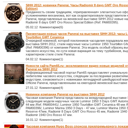
SIHH 2012: новинки Panerai. Часы Radiomir 8 days GMT Oro Rosso
Edition)
Преданность своим традициям, «приправленная» элегантностью оф
усложнениями механизма, вот как охарактеризовали представители
Panerai, представленные на женевской выставке SIHH 2012 новые н
Radiomir 8 days GMT Oro Rosso Special Edition (Ref: PAM00395).
05.02.12 Комментарии(6)
Презентация новых часов Panerai на выставке SIHH 2012: часы L
Tourbillon GMT Ceramica
Очередной новинкой, которой поклонников часоделия порадовала же
выставка SIHH 2012, стали наручные часы Luminor 1950 Tourbillon G
(Ref: PAM00396) от компании Panerai. Эта модель особый образец вы
часового искусства, по сути новая вариация на тему турбийонов, вы
характерном стиле стиле Panerai.
04.02.12 Комментарии(1)
Новости сайта Pam65.ru: эксклюзивное видео новых моделей от 
Panerai на SIHH 2012
Информационный часовой портал Pam65 предоставляет уникальную
любителям часового искусства, следящим за последними развитиям
индустрии, ознакомиться с новинками легендарной швейцарской ма
Officine Panerai, представленными на ежегодной женевской выставке
27.01.12 Комментарии(4)
Новинки компании Panerai на выставке SIHH 2012
Часовая компания Panerai представила на международной выставке 
следующие модели наручных часов Luminor 1950 3 Days GMT Automat
44 мм /Ref. PAM00441/, Luminor 1950 Tourbillon GMT Ceramica 48 мм /
PAM00396/, Luminor Marina 1950 3 Days - 47 мм, Luminor Marina 1950 
Reserve 47мм, Radiomir 8 Days GMT Oro Rosso 45 мм, Radiomir 1940
Radiomir 1940 Oro Rosso 47 мм.
16.01.12 Комментарии(1)
Часовая компания Hugo Boss спонсор предпремьерного показ