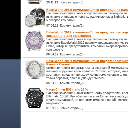
20.11.13 Комментарии(3)
BaselWorld 2012: компания Cimier представила нар
Часовая компания Cimier представила на ежегодной м
выставке очередную новинку наручные часы BigMatic,
мастеров компании.
07.04.12 Комментарии(2)
BaselWorld 2012: компания Cimier представляет нар
специально для гольферов
Часовая компания Cimier представила на ежегодной м
выставке BaselWorld 2012 новинку, предназначенную 
Birdie, которые представители компании охарактеризов
гольфера».
06.04.12 Комментарии(1)
BaselWorld 2012: компания Cimier представляет н
Pyramis Ceramic
Компания Cimier представила на ежегодной междунаро
новинку наручные часы Pyramis Ceramic, которые, как
компании, придутся по вкусу женщинам, которые следя
таким образом, свою индивидуальность.
05.04.12 Комментарии(2)
Часы Сimier BIGmatic 16 ½
Часовая компания Сimier имеет честь представить св
BIGmatic 16 1/2. Как обычно часы от Сimier весьма б
кругу покупателей, но при этом вместе с ценой нисколь
надежности.
01.09.11 Комментарии(0)