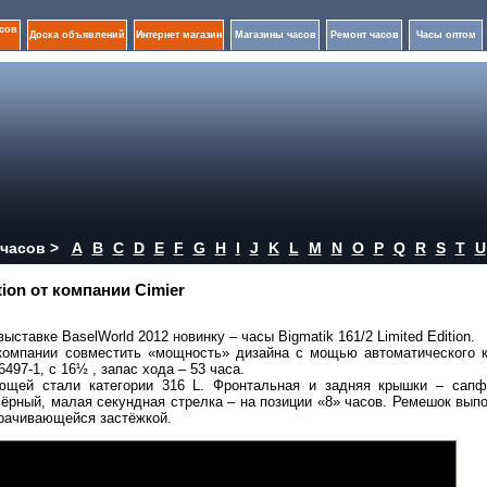
сов
Доска объявлений
Интернет магазин
Магазины часов
Ремонт часов
Часы оптом
часов >
A
B
C
D
E
F
G
H
I
J
K
L
M
N
O
P
Q
R
S
T
U
tion от компании Cimier
тавке BaselWorld 2012 новинку – часы Bigmatik 161/2 Limited Edition.
компании совместить «мощность» дизайна с мощью автоматического к
497-1, c 16½ , запас хода – 53 часа.
щей стали категории 316 L. Фронтальная и задняя крышки – сапф
ёрный, малая секундная стрелка – на позиции «8» часов. Ремешок вып
орачивающейся застёжкой.