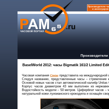
Производители ча
и аксессуаров
Производители 
BaselWorld 2012: часы Bigmatik 161/2 Limited Edi
Часовая компания
представила на международной выс
Cimier
Следуя названию, представленные часы – стремление 
Основой новых часов стал автоматической калибр Unitas 6
Корпус часов диаметром 43 мм выполнен из нержавею
Водостойкость модели – 50 метров. Циферблат часов – ч
натуральной кожи луизианского крокодила и оснащён св