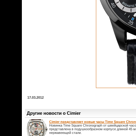
17.03.2012
Другие новости о Cimier
Cimier представляет новые часы Time Square Chro
Новинка Time Square Chronograph от швейцарской часо
представлена в подушкообразном корпусе длиной 45 м
нержавеющей стали.