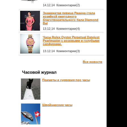
14.12.14 Комментарии(2)
Знаменитая певица Рианна стала
хозяйкой ежегодного
благотворительного бала Diamond
Bal
13.12.14 Комментарии(4)
Часы Rolex Oyster Perpetual Datejust
Pearlmaster с розовыми и голубыми
сапфирами.
13.12.14 Комментарии(3)
Все новости
Часовой журнал
Приметы и суеверия про часы
Швейцарские часы