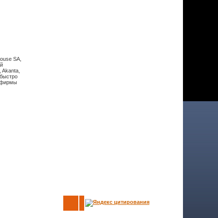
ouse SA,
ой
 Akanta,
 быстро
а фирмы