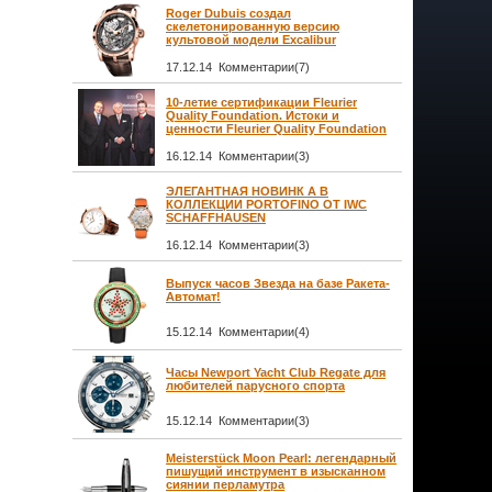
Roger Dubuis создал
скелетонированную версию
культовой модели Excalibur
17.12.14 Комментарии(7)
10-летие сертификации Fleurier
Quality Foundation. Истоки и
ценности Fleurier Quality Foundation
16.12.14 Комментарии(3)
ЭЛЕГАНТНАЯ НОВИНК А В
КОЛЛЕКЦИИ PORTOFINO ОТ IWC
SCHAFFHAUSEN
16.12.14 Комментарии(3)
Выпуск часов Звезда на базе Ракета-
Автомат!
15.12.14 Комментарии(4)
Часы Newport Yacht Club Regate для
любителей парусного спорта
15.12.14 Комментарии(3)
Meisterstück Moon Pearl: легендарный
пишущий инструмент в изысканном
сиянии перламутра