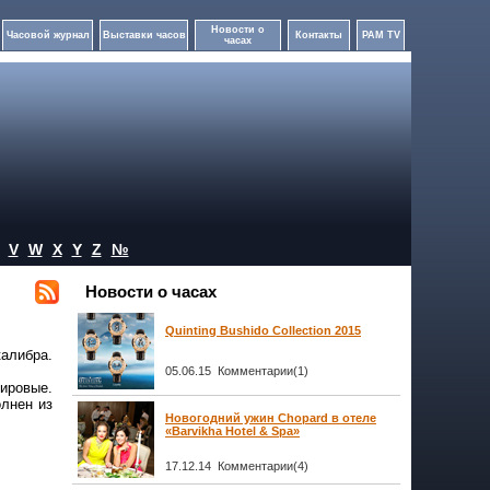
Новости о
Часовой журнал
Выставки часов
Контакты
PAM TV
часах
V
W
X
Y
Z
№
Новости о часах
Quinting Bushido Collection 2015
алибра.
05.06.15 Комментарии(1)
ировые.
олнен из
Новогодний ужин Chopard в отеле
«Barvikha Hotel & Spa»
17.12.14 Комментарии(4)