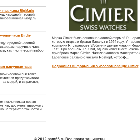
учные часы BigMatic
еждународной часовой
 инновационная модель
учные часы Birdie
Марка Cimier была основана часовой фирмой R. Lapan
которую открыли братья Лапануз в 1924 году. У часов
еждународной часовой
компании R. Lapanouse SA были и другие марки - Rego,
гольферам наручные часы
Test, Tipo and Felix-Le-Chat, однако известность очень
али, как «логический выбор
приобрела марка Cimier. Начало часового мастерств
Lapanouse связано с часами Roskopf, котор�...
Подробная информация о часовом бренде Cimier
овые наручные часы
дной часовой выставке
 отметили представители
т за модой, и выражают,
оим поклонникам новые
юджетны, доступны широкому
ко не теряют в точности и
© 2012 pam65.ru Все права защищены.