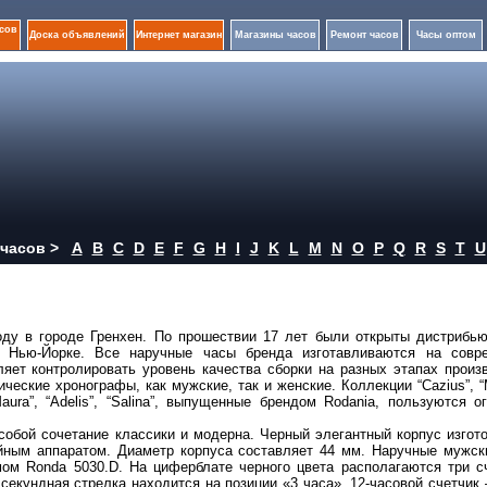
сов
Доска объявлений
Интернет магазин
Магазины часов
Ремонт часов
Часы оптом
часов >
A
B
C
D
E
F
G
H
I
J
K
L
M
N
O
P
Q
R
S
T
U
ду в городе Гренхен. По прошествии 17 лет были открыты дистрибью
 Нью-Йорке. Все наручные часы бренда изготавливаются на совр
яет контролировать уровень качества сборки на разных этапах произ
еские хронографы, как мужские, так и женские. Коллекции “Cazius”, “
”, “Maura”, “Adelis”, “Salina”, выпущенные брендом Rodania, пользуются 
обой сочетание классики и модерна. Черный элегантный корпус изгот
уйным аппаратом. Диаметр корпуса составляет 44 мм. Наручные мужск
м Ronda 5030.D. На циферблате черного цвета располагаются три сч
 секундная стрелка находится на позиции «3 часа», 12-часовой счетчик