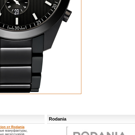
Rodania
ion от Rodania
овые мануфактуры,
ых аксессуаров.