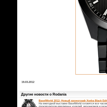
19.03.2012
Другие новости о Rodania
BaselWorld 2012: Новый хронограф Xseba Black Edit
На ежегодной выставке BaselWorld готовятся все час
производители ювелирных изделий, механизмов и разн