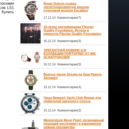
лосками
Roger Dubuis создал
скелетонированную версию
сов LS1
культовой модели Excalibur
 Купить
17.12.14 Комментарии(7)
10-летие сертификации Fleurier
Quality Foundation. Истоки и
ценности Fleurier Quality Foundation
16.12.14 Комментарии(3)
ЭЛЕГАНТНАЯ НОВИНК А В
КОЛЛЕКЦИИ PORTOFINO ОТ IWC
SCHAFFHAUSEN
16.12.14 Комментарии(3)
Выпуск часов Звезда на базе Ракета-
Автомат!
15.12.14 Комментарии(4)
Часы Newport Yacht Club Regate для
любителей парусного спорта
15.12.14 Комментарии(3)
Meisterstück Moon Pearl: легендарный
пишущий инструмент в изысканном
сиянии перламутра