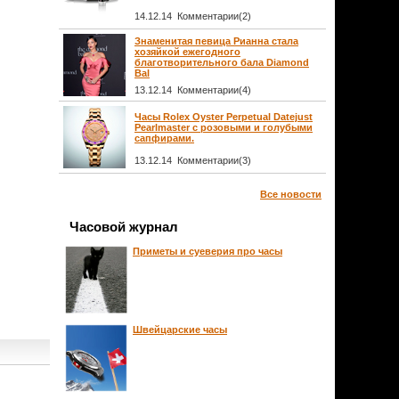
14.12.14 Комментарии(2)
Знаменитая певица Рианна стала
хозяйкой ежегодного
благотворительного бала Diamond
Bal
13.12.14 Комментарии(4)
Часы Rolex Oyster Perpetual Datejust
Pearlmaster с розовыми и голубыми
сапфирами.
13.12.14 Комментарии(3)
Все новости
Часовой журнал
Приметы и суеверия про часы
Швейцарские часы