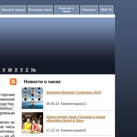
Новости о
Часовой журнал
Выставки часов
Контакты
PAM TV
часах
V
W
X
Y
Z
№
Новости о часах
Quinting Bushido Collection 2015
торские
еменном
водства.
05.06.15 Комментарии(1)
Mothus”,
огромным
Новогодний ужин Chopard в отеле
«Barvikha Hotel & Spa»
овлен из
ие часы
17.12.14 Комментарии(4)
етчика:
 — на «6