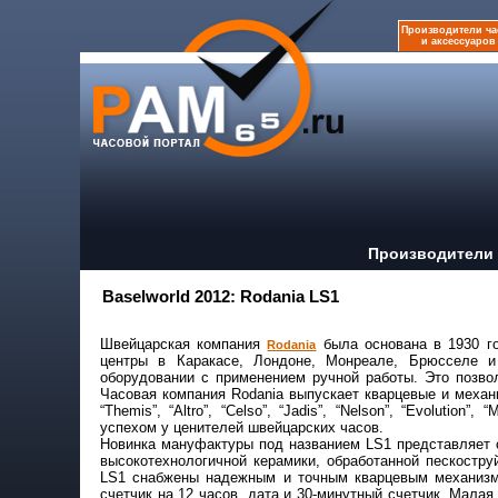
Производители ча
и аксессуаров
Производители 
Baselworld 2012: Rodania LS1
Швейцарская компания
была основана в 1930 го
Rodania
центры в Каракасе, Лондоне, Монреале, Брюсселе и
оборудовании с применением ручной работы. Это позвол
Часовая компания Rodania выпускает кварцевые и механич
“Themis”, “Altro”, “Celso”, “Jadis”, “Nelson”, “Evolution
успехом у ценителей швейцарских часов.
Новинка мануфактуры под названием LS1 представляет с
высокотехнологичной керамики, обработанной пескостр
LS1 снабжены надежным и точным кварцевым механизмо
счетчик на 12 часов, дата и 30-минутный счетчик. Малая