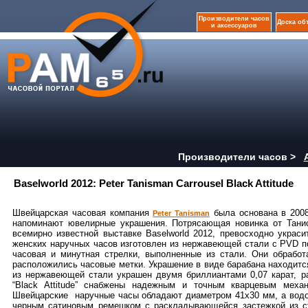
Производители часов
Доска об
и аксессуаров
Производители часов >
Baselworld 2012: Peter Tanisman Carrousel Black Attitude
Швейцарская часовая компания
была основана в 2008
Peter Tanisman
напоминают ювелирные украшения. Потрясающая новинка от Танисма
всемирно известной выставке Baselworld 2012, превосходно украс
женских наручных часов изготовлен из нержавеющей стали с PVD 
часовая и минутная стрелки, выполненные из стали. Они обрабо
расположились часовые метки. Украшение в виде барабана находит
из нержавеющей стали украшен двумя бриллиантами 0,07 карат, р
“Black Attitude” снабжены надежным и точным кварцевым меха
Швейцарские наручные часы обладают диаметром 41х30 мм, а водо
черным сатиновым ремешком с раскладывающейся застежкой из ста