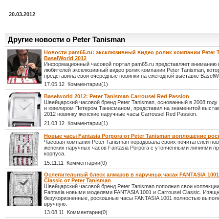
20.03.2012
Другие новости о Peter Tanisman
Новости pam65.ru: эксклюзивный видео ролик компании Peter 
BaselWorld 2012
Информационный часовой портал pam65.ru представляет вниманию 
любителей эксклюзивный видео ролик компании Peter Tanisman, кото
представила свои очередные новинки на ежегодной выставке BaselWo
17.05.12 Комментарии(1)
Baselworld 2012: Peter Tanisman Carrousel Red Passion
Швейцарский часовой бренд Peter Tanisman, основанный в 2008 год
и ювелиром Петером Танисманом, представил на знаменитой выстав
2012 новинку женские наручные часы Carrousel Red Passion.
21.03.12 Комментарии(1)
Новые часы Fantasia Porpora от Peter Tanisman воплощение ро
Часовая компания Peter Tanisman порадовала своих почитателей но
женских наручных часов Fantasia Porpora с утонченными линиями п
корпуса.
15.11.11 Комментарии(0)
Ослепительный блеск алмазов в наручных часах FANTASIA 1001 
Classic от Peter Tanisman
Швейцарский часовой бренд Peter Tanisman пополнил свои коллекции
Fantasia новыми моделями FANTASIA 1001 и Carrousel Classic. Изящ
безукоризненные, роскошные часы FANTASIA 1001 полностью выпол
вручную.
13.08.11 Комментарии(0)