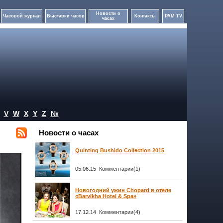
Новости о
Часовой журнал
Выставки часов
Контакты
PAM TV
часах
V
W
X
Y
Z
№
Новости о часах
Quinting Bushido Collection 2015
05.06.15 Комментарии(1)
Новогодний ужин Chopard в отеле
«Barvikha Hotel & Spa»
17.12.14 Комментарии(4)