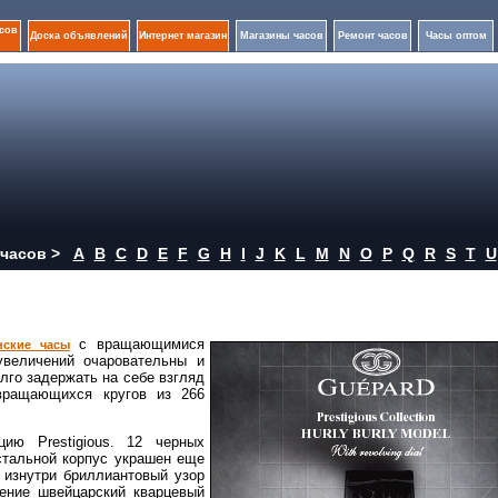
сов
Доска объявлений
Интернет магазин
Магазины часов
Ремонт часов
Часы оптом
часов >
A
B
C
D
E
F
G
H
I
J
K
L
M
N
O
P
Q
R
S
T
U
с вращающимися
нские часы
увеличений очаровательны и
лго задержать на себе взгляд
вращающихся кругов из 266
ию Prestigious. 12 черных
стальной корпус украшен еще
 изнутри бриллиантовый узор
ение швейцарский кварцевый