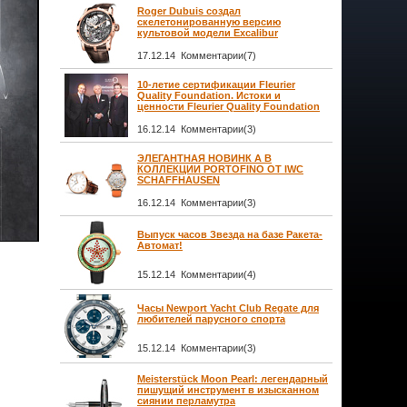
Roger Dubuis создал
скелетонированную версию
культовой модели Excalibur
17.12.14 Комментарии(7)
10-летие сертификации Fleurier
Quality Foundation. Истоки и
ценности Fleurier Quality Foundation
16.12.14 Комментарии(3)
ЭЛЕГАНТНАЯ НОВИНК А В
КОЛЛЕКЦИИ PORTOFINO ОТ IWC
SCHAFFHAUSEN
16.12.14 Комментарии(3)
Выпуск часов Звезда на базе Ракета-
Автомат!
15.12.14 Комментарии(4)
Часы Newport Yacht Club Regate для
любителей парусного спорта
15.12.14 Комментарии(3)
Meisterstück Moon Pearl: легендарный
пишущий инструмент в изысканном
сиянии перламутра