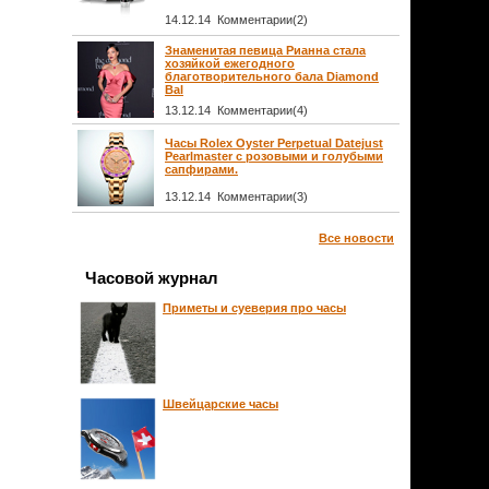
14.12.14 Комментарии(2)
Знаменитая певица Рианна стала
хозяйкой ежегодного
благотворительного бала Diamond
Bal
13.12.14 Комментарии(4)
Часы Rolex Oyster Perpetual Datejust
Pearlmaster с розовыми и голубыми
сапфирами.
13.12.14 Комментарии(3)
Все новости
Часовой журнал
Приметы и суеверия про часы
Швейцарские часы