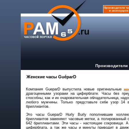
Производители ча
и аксессуаров
Производители 
Женские часы GuéparD
Компания GueparD выпустила новые оригинальные
же
драгоценными узорами на циферблате. Часы без пре
способны, как и их очаровательная обладательница, надо
любого мужчины. Только представьте себе узор 14 
бриллиантов.
Это часы GueparD Hurly Burly пополнившие коллекц
бриллиантов заменяют часовые метки, а полированный 
642 бриллиантами. Эти часы - настоящее сокровище. А
циферблата, а так же часы и минуты приводит в движ