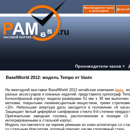
Производители часов
Доска об
и аксессуаров
Производители часов >
BaselWorld 2012: модель Tempo от Vasto
На ежегодной выставке BaselWorld 2012 китайская компания
, и
Vasto
разных аксессуаров и кожаных изделий, представила хронограф Tempo
Бочкообразный корпус модели размерами 51 мм x 39 мм выполнен
метками, покрытыми люминесцентным веществом, тремя стрелками
«10». Небольшая апертура даты находится в положении «4 часа»
Защищает белый циферблат сапфировое стекло 9-й степени твердост
Оригинальная заводная головка, расположенная в позиции «3
интегрированными в стальной корпус.
Модель поставляется на черном ремешке из кожи аллигатора со ста
со стальным браслетом, который придает часам спортивный стиль.