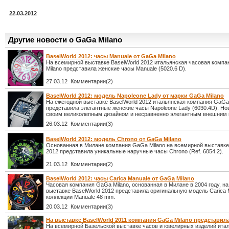
22.03.2012
Другие новости о GaGa Milano
BaselWorld 2012: часы Manuale от GaGa Milano
На всемирной выставке BaselWorld 2012 итальянская часовая комп
Milano представила женские часы Manuale (5020.6 D).
27.03.12 Комментарии(2)
BaselWorld 2012: модель Napoleone Lady от марки GaGa Milano
На ежегодной выставке BaselWorld 2012 итальянская компания GaGa
представила элегантные женские часы Napoleone Lady (6030.4D). Но
своим великолепным дизайном и несравненно элегантным внешним 
26.03.12 Комментарии(3)
BaselWorld 2012: модель Chrono от GaGa Milano
Основанная в Милане компания GaGa Milano на всемирной выставке
2012 представила уникальные наручные часы Chrono (Ref. 6054.2).
21.03.12 Комментарии(2)
BaselWorld 2012: часы Carica Manuale от GaGa Milano
Часовая компания GaGa Milano, основанная в Милане в 2004 году, н
выставке BaselWorld 2012 представила оригинальную модель Carica 
коллекции Manuale 48 mm.
20.03.12 Комментарии(3)
На выставке BaselWorld 2011 компания GaGa Milano представил
На всемирной Базельской выставке часов и ювелирных изделий ита