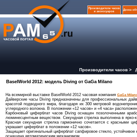
Производители часов
Доска об
и аксессуаров
Производители часов >
BaselWorld 2012: модель Diving от GaGa Milano
На всемирной выставке BaselWorld 2012 часовая компания
GaGa Milan
Дайверские часы Diving предназначены для профессиональных дайв
красотой подводного мира, благодаря их 300 метровой водонепрони
углеродного волокна. В положении «12 часов» и «4 часа» расположе
Карбоновый циферблат часов Diving оснащен позолоченными араб
люминесцентным веществом. Секундная стрелка выполнена в ярко-к
Красная секундная стрелка гармонично сочетается с красными ц
украшает циферблат в положении «12 часов».
Защищает оригинальный циферблат сапфировое стекло, устойчивое 
оснащена автоматическим механизмом.