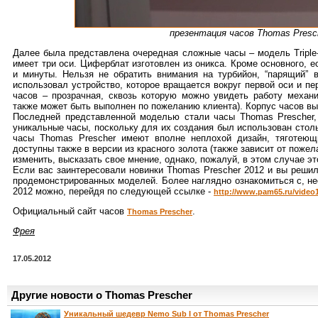
презентация часов Thomas Presc
Далее была представлена очередная сложные часы – модель Triple-A
имеет три оси. Циферблат изготовлен из оникса. Кроме основного,
и минуты. Нельзя не обратить внимания на турбийон, “парящий”
использовал устройство, которое вращается вокруг первой оси и пе
часов – прозрачная, сквозь которую можно увидеть работу механ
также может быть выполнен по пожеланию клиента). Корпус часов вы
Последней представленной моделью стали часы Thomas Prescher,
уникальные часы, поскольку для их создания был использован стол
часы Thomas Prescher имеют вполне неплохой дизайн, тяготею
доступны также в версии из красного золота (также зависит от пожел
изменить, высказать свое мнение, однако, пожалуй, в этом случае э
Если вас заинтересовали новинки Thomas Prescher 2012 и вы решил
продемонстрированных моделей. Более наглядно ознакомиться с, не
2012 можно, перейдя по следующей ссылке -
http://www.pam65.ru/video
Официальный сайт часов
.
Thomas Prescher
Фрея
17.05.2012
Другие новости о Thomas Prescher
Уникальный шедевр Nemo Sub I от Thomas Prescher