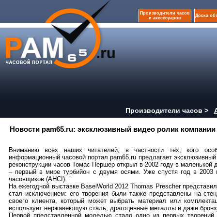
Производители часов
Доска об
и аксессуаров
Производители часов >
Новости pam65.ru: эксклюзивный видео ролик компании T
Вниманию всех наших читателей, в частности тех, кого осо
информационный часовой портал pam65.ru предлагает эксклюзивный
реконструкции часов Томас Першер открыл в 2002 году в маленькой 
– первый в мире турбийон с двумя осями. Уже спустя год в 200
часовщиков (AHCI).
На ежегодной выставке BaselWorld 2012 Thomas Prescher представил
стал исключением: его творения были также представлены на сте
своего клиента, который может выбрать материал или комплект
использует нержавеющую сталь, драгоценные металлы и даже бронз
Первой представленной моделью стало одно из первых творений 