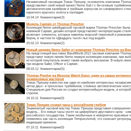
Независимый часовщик Томас Прешер, основатель компании Thoma
представляет свой новый проект Nemo Sub I с би-осевым турбийоно
автоматическим калибром и тройным корпусом из сапфирового стекл
каратного красного золота и палладия.
10.04.14 Комментарии(3)
Модель Captain от Thomas Prescher
Коллекция Nemo швейцарской часовой марки Thomas Prescher была
новинкой Captain, дизайн которой представляет интерпретацию стиля
включает элементы, которые навеяны морской тематикой и романа
Верна, в частности «Двадцать тысяч лье под водой».
20.02.13 Комментарии(2)
Новый шедевр Nemo Sailor от компании Thomas Prescher на Bas
На предстоящей выставке BaselWorld 2012 часовая компания Thomas
представит новую линию Nemo первую коллекцию компании, при вы
из которой покупатель может также выбрать механизм. В новую лине
три модели Sailor, Officer и Captain.
08.03.12 Комментарии(5)
Thomas Presher на Moscow Watch Expo: один из самых интерес
независимых мастеров
Томас Прешер известен как один из наиболее интересных независи
автор двух- и трехосных турбийонов, сложных автоматических конст
Специально для России он создал интереснейшую модель, в которой
стрелок.
18.10.11 Комментарии(0)
Томас Прешер создал часы с российским гербом
Знаменитый часовой мастер Томас Прешер представил совершенно
модель... Его новые часы носят на циферблате двуглавого орла - си
российского государства. Такие необычные и невероятно красивые 
появились как часть коллекции Tempusvivendi, что означает ретрогр
индикацию времени.
07.10.11 Комментарии(0)