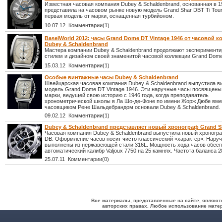
Известная часовая компания Dubey & Schaldenbrand, основанная в 19
представила на часовом рынке новую модель Grand Shar DBT Ti Tourb
первая модель от марки, оснащенная турбийоном.
10.07.12 Комментарии(1)
BaselWorld 2012: часы Grand Dome DT Vintage 1946 от часовой 
Dubey & Schaldenbrand
Мастера компании Dubey & Schaldenbrand продолжают эксперименти
стилем и дизайном своей знаменитой часовой коллекции Grand Dome
15.03.12 Комментарии(1)
Особые винтажные часы Dubey & Schaldenbrand
Швейцарская часовая компания Dubey & Schaldenbrand выпустила в
модель Grand Dome DT Vintage 1946. Эти наручные часы посвящены
марки, ведущей свою историю с 1946 года, когда преподаватель
хронометрической школы в Ла Шо-де-Фоне по имени Жорж Дюбе вме
часовщиком Рене Шальдебрандом основали Dubey & Schaldenbrand.
09.02.12 Комментарии(1)
Dubey & Schaldenbrand представляет новый хронограф Grand S
Часовая компания Dubey & Schaldenbrand выпустила новый хроногр
DB. Оформление часов носит чисто классический «характер». Нару
выполнены из нержавеющей стали 316L. Мощность хода часов обес
автоматический калибр Valjoux 7750 на 25 камнях. Частота баланса 28
25.07.11 Комментарии(0)
Все материалы, представленные на сайте, являют
авторских правах. Любое использование матер