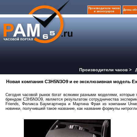
Производители часов
Доска об
и аксессуаров
Производители часов >
Новая компания C3H5N3O9 и ее эксклюзивная модель Ex
Сегодня часовой рынок богат всякими разными моделями, которые 
брендом C3H5N3O9, является результатом сотрудничества эксперим
Friends, Феликса Баумгартнера и Мартина Фрая из компании Urw
новинки, получившей такое название, как название формулы нитрогл