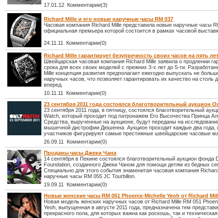
17.01.12 Комментарии(3)
Richard Mille и его новые наручные часы RM 037
Часовая компания Richard Mille представила новые наручные часы R
официальная премьера которой состоится в рамках часовой выставк
24.11.11 Комментарии(0)
Richard Mille гарантирует безупречность своих часов на пять ле
Швейцарская часовая компания Richard Mille заявила о продлении га
срока для всех своих моделей с прежних 3-х лет до 5-ти. Разработан
Mille концепция развития предполагает ежегодно выпускать не больш
наручных часов, что позволяет гарантировать их качество на столь д
вперед.
10.11.11 Комментарии(0)
23 сентября 2011 года состоялся благотворительный аукцион O
23 сентября 2011 года, в пятницу, состоялся благотворительный аукц
Watch, который проходит под патронажем Его Высочества Принца Аль
Средства, вырученные на аукционе, будут переданы на исследовани
мышечной дистрофии Дюшенна. Аукцион проходит каждые два года, и
участников фигурируют самые престижные швейцарские часовые ма
26.09.11 Комментарии(0)
Проданы часы Джеки Чана
14 сентября в Пекине состоялся благотворительный аукцион фонда D
Foundation, созданного Джеки Чаном для помощи детям из бедных се
Специально для этого события знаменитая часовая компания Richard 
наручные часы RM 055 JC Tourbillon.
19.09.11 Комментарии(0)
Новые женские часы RM 051 Phoenix-Michelle Yeoh от Richard Mil
Новая модель женских наручных часов от Richard Mille RM 051 Phoeni
Yeoh, выпущенная в августе 2011 года, предназначена тем представ
прекрасного пола, для которых важна как роскошь, так и техническая