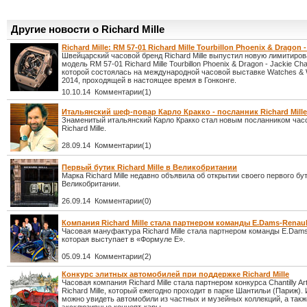
Другие новости о Richard Mille
Richard Mille: RM 57-01 Richard Mille Tourbillon Phoenix & Dragon 
Швейцарский часовой бренд Richard Mille выпустил новую лимитиро
модель RM 57-01 Richard Mille Tourbillon Phoenix & Dragon - Jackie C
которой состоялась на международной часовой выставке Watches &
2014, проходящей в настоящее время в Гонконге.
10.10.14 Комментарии(1)
Итальянский шеф-повар Карло Кракко - посланник Richard Mille
Знаменитый итальянский Карло Кракко стал новым посланником час
Richard Mille.
28.09.14 Комментарии(1)
Первый бутик Richard Mille в Великобритании
Марка Richard Mille недавно объявила об открытии своего первого бу
Великобритании.
26.09.14 Комментарии(0)
Компания Richard Mille стала партнером команды E.Dams-Renaul
Часовая мануфактура Richard Mille стала партнером команды E.Dams
которая выступает в «Формуле Е».
05.09.14 Комментарии(2)
Конкурс элитных автомобилей при поддержке Richard Mille
Часовая компания Richard Mille стала партнером конкурса Chantilly Ar
Richard Mille, который ежегодно проходит в парке Шантильи (Париж).
можно увидеть автомобили из частных и музейных коллекций, а такж