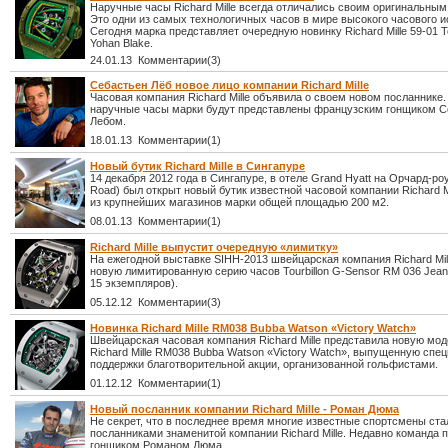
Наручные часы Richard Mille всегда отличались своим оригинальным
Это одни из самых технологичных часов в мире высокого часового и
Сегодня марка представляет очередную новинку Richard Mille 59-01 To
Yohan Blake.
24.01.13 Комментарии(3)
Себастьен Лёб новое лицо компании Richard Mille
Часовая компания Richard Mille объявила о своем новом посланнике.
наручные часы марки будут представлены французским гонщиком 
Лебом.
18.01.13 Комментарии(1)
Новый бутик Richard Mille в Сингапуре
14 декабря 2012 года в Сингапуре, в отеле Grand Hyatt на Орчард-ро
Road) был открыт новый бутик известной часовой компании Richard Mi
из крупнейших магазинов марки общей площадью 200 м2.
08.01.13 Комментарии(1)
Richard Mille выпустит очередную «лимитку»
На ежегодной выставке SIHH-2013 швейцарская компания Richard Mil
новую лимитированную серию часов Tourbillon G-Sensor RM 036 Jean 
15 экземпляров).
05.12.12 Комментарии(3)
Новинка Richard Mille RM038 Bubba Watson «Victory Watch»
Швейцарская часовая компания Richard Mille представила новую мод
Richard Mille RM038 Bubba Watson «Victory Watch», выпущенную спе
поддержки благотворительной акции, организованной гольфистами.
01.12.12 Комментарии(1)
Новый посланник компании Richard Mille - Роман Дюма
Не секрет, что в последнее время многие известные спортсмены ста
посланниками знаменитой компании Richard Mille. Недавно команда 
гонщиком Романом Дюма.