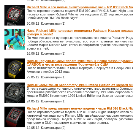
Richard Mille и его новые лимитированные часы RM 030 Black Ni
После огромного успеха моделей RM 010 and RM 016 Black Night шв
часовая компания Richard Mille летом текущего 2012 года анонсиров
новой модели RM 030 Black Night'.
30.06.12 Комментарии(1)
Часы Richard Mille талисман теннисиста Рафаэля Надаля похищ
номера в отеле!
По мнению многих суеверных поклонников теннисиста Рафаэля Нада
победы обусловлены не только мастерством и талантом, но и его т
часами марки Richard Mille, которые спортсмен практически всегда н
время матчей.
16.06.12 Комментарии(2)
Новые наручные часы Richard Mille RM 011 Felipe Massa Flyback
CARBON в честь возвращения Формулы-1 в США
После пятилетнего затишья гонки Формула-1 вернутся в Соединенн
Америки в ноябре 2012 года.
29.05.12 Комментарии(1)
Новые часы RM030 Kronometry 1999 Limited Edition от Richard Mil
В честь годовщины успешного сотрудничества с известным брендом R
престижная ритейлерская компания Kronometry 1999 анонсировала в
модели RM030 Kronometry 1999 Limited Edition на базе автоматическо
24.05.12 Комментарии(1)
Richard Mille представляет новую модель - часы RM 016 Black Ni
После огромного успеха модели RM 010 Black Night, которая стала в
карточкой команды поло Richard Mille, швейцарская часовая компания 
представила новинку - модель RM016 Black Night, обладающую тита
корпусом с DLC-покрытием магически черного цвета.
12.05.12 Комментарии(2)