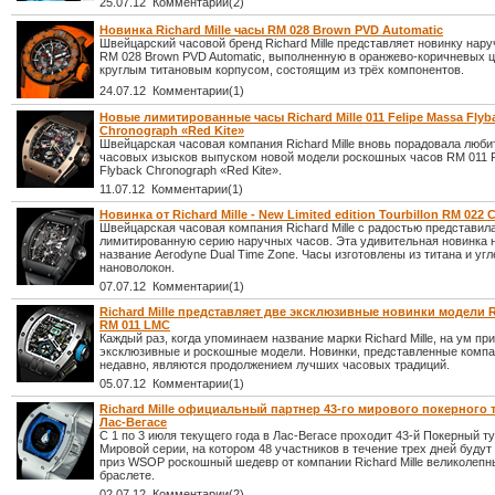
25.07.12 Комментарии(2)
Новинка Richard Mille часы RM 028 Brown PVD Automatic
Швейцарский часовой бренд Richard Mille представляет новинку нар
RM 028 Brown PVD Automatic, выполненную в оранжево-коричневых ц
круглым титановым корпусом, состоящим из трёх компонентов.
24.07.12 Комментарии(1)
Новые лимитированные часы Richard Mille 011 Felipe Massa Flyb
Chronograph «Red Kite»
Швейцарская часовая компания Richard Mille вновь порадовала люби
часовых изысков выпуском новой модели роскошных часов RM 011 F
Flyback Chronograph «Red Kite».
11.07.12 Комментарии(1)
Новинка от Richard Mille - New Limited edition Tourbillon RM 022 
Швейцарская часовая компания Richard Mille с радостью представил
лимитированную серию наручных часов. Эта удивительная новинка 
название Aerodyne Dual Time Zone. Часы изготовлены из титана и уг
нановолокон.
07.07.12 Комментарии(1)
Richard Mille представляет две эксклюзивные новинки модели 
RM 011 LMC
Каждый раз, когда упоминаем название марки Richard Mille, на ум пр
эксклюзивные и роскошные модели. Новинки, представленные комп
недавно, являются продолжением лучших часовых традиций.
05.07.12 Комментарии(1)
Richard Mille официальный партнер 43-го мирового покерного 
Лас-Вегасе
С 1 по 3 июля текущего года в Лас-Вегасе проходит 43-й Покерный т
Мировой серии, на котором 48 участников в течение трех дней будут
приз WSOP роскошный шедевр от компании Richard Mille великолепн
браслете.
02.07.12 Комментарии(2)