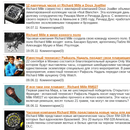
12 наручных часов от Richard Mille и Doux Joaillier
Richard Mille совместно с ювелирной компанией Doux Joaillier объяви
лимитированной коллекции часов «Nuit Blanche». Эта коллекция дан
долгому сотрудничеству Ришара Миля и Ричарда Дукса. С момента 
своего первого бутика в Авиньоне в 1965 году, Ричард Дукс «работал
наиболее эксклюзивными товарами и брэндами.
04.07.11 Комментарии(0)
Richard Mille в мире конного поло
Часовая компания Richard Mille создала свою команду конного поло.
поло Richard Mille входят: князь Бахариз Брунея, аргентинец Пабло М
Алехандро Муцио и Макс Роултедж.
19.05.11 Комментарии(0)
Известный теннисист Рафаэль Надаль продает свои плавающи
22 сентября в Монако состоится благотворительный аукцион Only Wat
котором будут выставлены часы, созданные швейцарскими часовщи
единственном экземпляре специально для этого мероприятия. В рам
мероприятия, известный теннисист Рафаэль Надаль передал свои ч
Richard Mille аукциону Only Watch.
09.06.11 Комментарии(0)
И все-таки они плавают - Richard Mille RM027
Первая ракетка Мира, а так же шестикратный победитель Открытого
Франции - испанский теннисист Рафаэль Надаль носит наручные час
Mille RM027 из чрезвычайно прочного и легкого композита. Эти часы 
включая ремешок, весят только 21 грамм, так могут ли они плавать?
06.06.11 Комментарии(1)
Часовая компания Richard Mille представила новые часы для д
Richard Mille представил новые автоматические часы Diver RM 028 Bra
которых был вдохновлен Бразилией. Это 20 выпуск RM 028 Americas,
свойственны сочетания желтых и белых цветов на черном титановом
DLC.