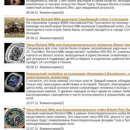
оснащенность часов. Союз троих мастеров в своей области, безнад
влюбленных в часовое искусство Жана Тодта, Ришара Милля и всем
известной актрисы Мишель Йео, дал ожидаемый результат.
05.09.11 Комментарии(0)
Команда Richard Mille выиграла Серебряный кубок Сотогранде
На сороковом турнире BMW International Polo Tournament по конному
команда часовой марки Richard Mille выиграла Серебряный кубок. С
проходили в поло-клубе Santa Maria, который находится в городе Сот
Испания.
26.08.11 Комментарии(0)
Часы Richard Mille для благотворительного аукциона Джеки Ча
Специально для этих торгов были созданы эксклюзивные наручные 
JC Tourbillon. Richard Mille представляет турбийон RM 055 JC уникал
корпусе из белого золота, выпущенные в единственном экземпляре 
для аукциона в поддержку детей из бедных и отдаленных районов Ки
пройдет 14 сентября в Пекине.
08.08.11 Комментарии(1)
Уникальный турбийон из коллекции «Hommage à Boucheron», 
единственном экземпляре.
Считается, что язык камней это язык чувств. Каждый камень облада
только ему присущими свойствами и историей. Лазурит, благородны
цвета неба, который испокон веков сопровождал человека и всегда с
священным камнем. У древних народов он был одним из самых люб
высокоценимых самоцветов и часто использовался в украшениях ц
особ.
15.07.11 Комментарии(0)
Часы Richard Mille для благотворительного кубка British Polo D
Часовая компания Richard Mille в рамках благотворительного кубка Bri
представила свою новинку. Это наручные часы RM 033, деньги от пр
которых будут пожертвованы благотворительным фондам Tusk и Sent
принадлежащим командам поло.
12.07.11 Комментарии(0)