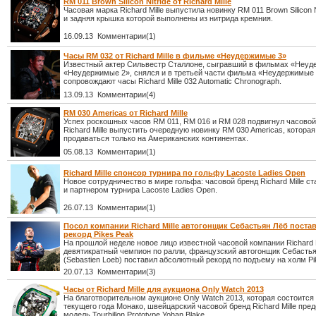
RM 011 Brown Silicon Nitride от Richard Mille
Часовая марка Richard Mille выпустила новинку RM 011 Brown Silicon N
и задняя крышка которой выполнены из нитрида кремния.
16.09.13 Комментарии(1)
Часы RM 032 от Richard Mille в фильме «Неудержимые 3»
Известный актер Сильвестр Сталлоне, сыгравший в фильмах «Неуд
«Неудержимые 2», снялся и в третьей части фильма «Неудержимые 3
сопровождают часы Richard Mille 032 Automatic Chronograph.
13.09.13 Комментарии(4)
RM 030 Americas от Richard Mille
Успех роскошных часов RM 011, RM 016 и RM 028 подвигнул часовой
Richard Mille выпустить очередную новинку RM 030 Americas, которая
продаваться только на Американских континентах.
05.08.13 Комментарии(1)
Richard Mille спонсор турнира по гольфу Lacoste Ladies Open
Новое сотрудничество в мире гольфа: часовой бренд Richard Mille с
и партнером турнира Lacoste Ladies Open.
26.07.13 Комментарии(1)
Посол компании Richard Mille автогонщик Себастьян Лёб пост
рекорд Pikes Peak
На прошлой неделе новое лицо известной часовой компании Richard M
девятикратный чемпион по ралли, французский автогонщик Себасть
(Sebastien Loeb) поставил абсолютный рекорд по подъему на холм Pi
20.07.13 Комментарии(3)
Часы от Richard Mille для аукциона Only Watch 2013
На благотворительном аукционе Only Watch 2013, которая состоится
текущего года Монако, швейцарский часовой бренд Richard Mille пре
модель Tourbillon Prototype Yohan Blake.