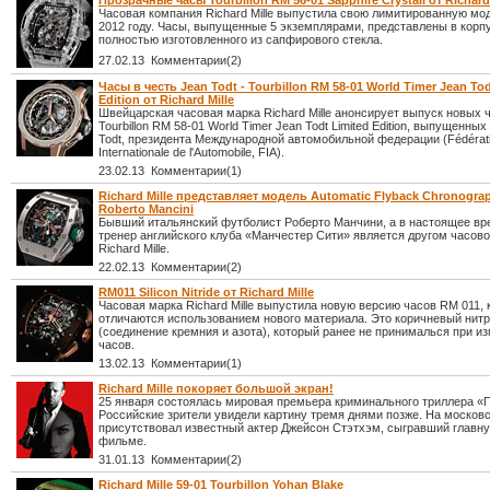
Прозрачные часы Tourbillon RM 56-01 Sapphire Crystall от Richard 
Часовая компания Richard Mille выпустила свою лимитированную мо
2012 году. Часы, выпущенные 5 экземплярами, представлены в корп
полностью изготовленного из сапфирового стекла.
27.02.13 Комментарии(2)
Часы в честь Jean Todt - Tourbillon RM 58-01 World Timer Jean Tod
Edition от Richard Mille
Швейцарская часовая марка Richard Mille анонсирует выпуск новых 
Tourbillon RM 58-01 World Timer Jean Todt Limited Edition, выпущенных
Todt, президента Международной автомобильной федерации (Fédérat
Internationale de l'Automobile, FIA).
23.02.13 Комментарии(1)
Richard Mille представляет модель Automatic Flyback Chronogra
Roberto Mancini
Бывший итальянский футболист Роберто Манчини, а в настоящее вр
тренер английского клуба «Манчестер Сити» является другом часов
Richard Mille.
22.02.13 Комментарии(2)
RM011 Silicon Nitride от Richard Mille
Часовая марка Richard Mille выпустила новую версию часов RM 011,
отличаются использованием нового материала. Это коричневый нит
(соединение кремния и азота), который ранее не принималься при из
часов.
13.02.13 Комментарии(1)
Richard Mille покоряет большой экран!
25 января состоялась мировая премьера криминального триллера «
Российские зрители увидели картину тремя днями позже. На москов
присутствовал известный актер Джейсон Стэтхэм, сыгравший главну
фильме.
31.01.13 Комментарии(2)
Richard Mille 59-01 Tourbillon Yohan Blake