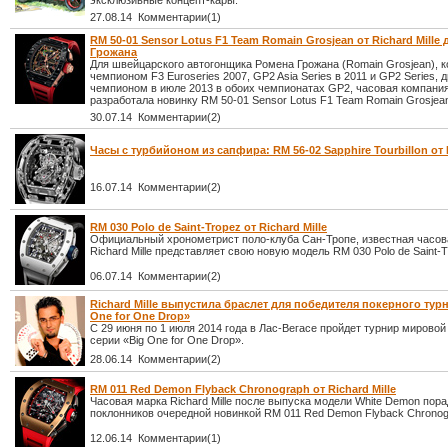
эксклюзивные концепт-кары.
27.08.14 Комментарии(1)
RM 50-01 Sensor Lotus F1 Team Romain Grosjean от Richard Mille
Грожана
Для швейцарского автогонщика Ромена Грожана (Romain Grosjean), 
чемпионом F3 Euroseries 2007, GP2 Asia Series в 2011 и GP2 Series,
чемпионом в июле 2013 в обоих чемпионатах GP2, часовая компания 
разработала новинку RM 50-01 Sensor Lotus F1 Team Romain Grosjea
30.07.14 Комментарии(2)
Часы с турбийоном из сапфира: RM 56-02 Sapphire Tourbillon от R
16.07.14 Комментарии(2)
RM 030 Polo de Saint-Tropez от Richard Mille
Официальный хронометрист поло-клуба Сан-Тропе, известная часов
Richard Mille представляет свою новую модель RM 030 Polo de Saint-T
06.07.14 Комментарии(2)
Richard Mille выпустила браслет для победителя покерного тур
One for One Drop»
С 29 июня по 1 июля 2014 года в Лас-Вегасе пройдет турнир мировой
серии «Big One for One Drop».
28.06.14 Комментарии(2)
RM 011 Red Demon Flyback Chronograph от Richard Mille
Часовая марка Richard Mille после выпуска модели White Demon пор
поклонников очередной новинкой RM 011 Red Demon Flyback Chronog
12.06.14 Комментарии(1)