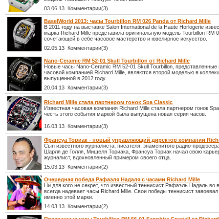
03.06.13 Комментарии(3)
BaselWorld 2013: часы Tourbillon RM 026 Panda от Richard Mille
В 2011 году на выставке Salon International de la Haute Horlogerie изв
марка Richard Mille представила оригинальную модель Tourbillon RM 0
сочетающей в себе часовое мастерство и ювелирное искусство.
02.05.13 Комментарии(3)
Nano-Ceramic RM 52-01 Skull Tourbillon от Richard Mille
Новые часы Nano-Ceramic RM 52-01 Skull Tourbillon, представленны
часовой компанией Richard Mille, являются второй моделью в коллекци
выпущенной в 2012 году.
20.04.13 Комментарии(3)
Richard Mille стала партнером гонок Spa Classic
Известная часовая компания Richard Mille стала партнером гонок Spa 
честь этого события маркой была выпущена новая серия часов.
16.03.13 Комментарии(3)
Франсуа Ториак - новый управляющий директор компании Richa
Сын известного журналиста, писателя, знаменитого радио-продюсер
Шарля де Голля, Мишеля Ториака, Франсуа Ториак начал свою карье
журналист, вдохновленный примером своего отца.
15.03.13 Комментарии(2)
Очередная победа Рафаэля Надаля с часами Richard Mille
Ни для кого не секрет, что известный теннисист Рафаэль Надаль во
всегда надевает часы Richard Mille. Свои победы теннисист завоевал
именно этой марки.
14.03.13 Комментарии(2)