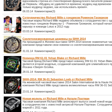
вдохновила строчка из стихотворения французского писателя-рома
де Нерваль: «Мудрец не удивляется времени; мудрец над временем 
только мудрецу ведомо, как использовать время».
06.03.14 Комментарии(3)
Сотрудничество Richard Mille с гонщиком Роменом Грожаном
Часовая марка Richard Mille недавно объявила о сотрудничестве с о
известных гонщиков Формулы-1 - Роменом Грожаном, который начал
карьеру в команде Lotus в 2012 году.
03.03.14 Комментарии(2)
Скелетонизированные шедевры на SIHH 2014
На прошедшей в Женеве выставке SIHH 2014 многие знаменитые ча
компании представили свои новинки со скелетонизированными меха
31.01.14 Комментарии(2)
Новинка RM 61-01 Yohan Blake от Richard Mille
Часовой бренд Richard Mille представил новинку RM 61-01 Yohan Blak
является второй моделью, созданной компанией для олимпийского п
Йохана «Зверя» Блэйка.
28.01.14 Комментарии(1)
SIHH-2014: RM 36-01 Sebastien Loeb от Richard Mille
На женевской часовой выставке 2014 Salon International de la Haute Ho
компания Richard Mille представила великолепные часы RM 36-01 Seb
23.01.14 Комментарии(2)
Новая модель от Richard Mille и Натали Портман
Часовая компания Richard Mille анонсирует выпуск своей новой моде
в сотрудничестве с известной актрисой Натали Портман. Сотруднича
маркой с 2011 года.