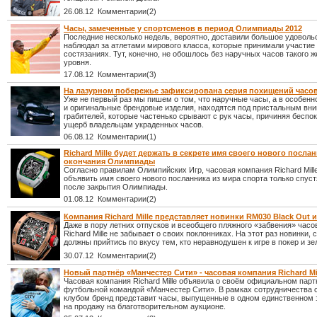
26.08.12 Комментарии(2)
Часы, замеченные у спортсменов в период Олимпиады 2012
Последние несколько недель, вероятно, доставили большое удовольс
наблюдал за атлетами мирового класса, которые принимали участие
состязаниях. Тут, конечно, не обошлось без наручных часов такого ж
уровня.
17.08.12 Комментарии(3)
На лазурном побережье зафиксирована серия похищений часов
Уже не первый раз мы пишем о том, что наручные часы, а в особенн
и оригинальные брендовые изделия, находятся под пристальным вн
грабителей, которые частенько срывают с рук часы, причиняя беспок
ущерб владельцам украденных часов.
06.08.12 Комментарии(1)
Richard Mille будет держать в секрете имя своего нового посла
окончания Олимпиады
Согласно правилам Олимпийских Игр, часовая компания Richard Mill
объявить имя своего нового посланника из мира спорта только спуст
после закрытия Олимпиады.
01.08.12 Комментарии(2)
Компания Richard Mille представляет новинки RM030 Black Out и
Даже в пору летних отпусков и всеобщего пляжного «забвения» часо
Richard Mille не забывает о своих поклонниках. На этот раз новинки, 
должны прийтись по вкусу тем, кто неравнодушен к игре в покер и зе
30.07.12 Комментарии(2)
Новый партнёр «Манчестер Сити» - часовая компания Richard Mi
Часовая компания Richard Mille объявила о своём официальном парт
футбольной командой «Манчестер Сити». В рамках сотрудничества
клубом бренд представит часы, выпущенные в одном единственном
на продажу на благотворительном аукционе.