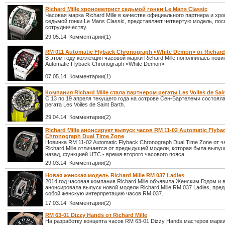
Richard Mille хронометрист седьмой гонки Le Mans Classic
Часовая марка Richard Mille в качестве официального партнера и хр
седьмой гонки Le Mans Classic, представляет четвертую модель, п
сотрудничеству.
29.05.14 Комментарии(1)
RM 011 Automatic Flyback Chronograph «White Demon» от Richard 
В этом году коллекция часовой марки Richard Mille пополнилась нов
Automatic Flyback Chronograph «White Demon»,
07.05.14 Комментарии(1)
Компания Richard Mille стала партнером регаты Les Voiles de Sain
С 13 по 19 апреля текущего года на острове Сен-Бартелеми состоял
регата Les Voiles de Saint Barth.
29.04.14 Комментарии(2)
Richard Mille анонсирует выпуск часов RM 11-02 Automatic Flyba
Chronograph Dual Time Zone
Новинка RM 11-02 Automatic Flyback Chronograph Dual Time Zone от 
Richard Mille отличается от предыдущей модели, которая была выпущ
назад, функцией UTC - время второго часового пояса.
29.03.14 Комментарии(2)
Новая женская модель Richard Mille RM 037 Ladies
2014 год часовая компания Richard Mille объявила Женским Годом и в
анонсировала выпуск новой модели Richard Mille RM 037 Ladies, пр
собой женскую интерпретацию часов RM 037.
17.03.14 Комментарии(2)
RM 63-01 Dizzy Hands от Richard Mille
На разработку концепта часов RM 63-01 Dizzy Hands мастеров марки 