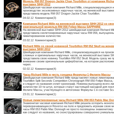
Модель RM 057 Dragon-Jackie Chan Tourbillon от компании Richar
выставке SIHH 2012
Швейцарская часовая компания Richard Mille, специализирующаяся 
производстве эксклюзивных наручных часов, на женевской выставке
представила модель RM 057 Dragon-Jackie Chan Tourbillon.
04.02.12 Комментарии(3)
Компания Richard Mille на женевской выставке SIHH 2012 со сво
оригинальной моделью RM 056 Felipe Massa SAPPHIRE
На женевской выставке SIHH 2012 швейцарская компания Richard Mil
представила скелетонированные наручные часы RM 056, выпущенны
лимитированном количестве.
03.02.12 Комментарии(3)
Richard Mille со своей новинкой Tourbillon RM 052 Skull на жене
выставке SIHH 2012
Швейцарская компания Richard Mille, специализирующаяся на произ
сложных и оригинальных наручных часов, на женевской выставке SI
представила свою новинку Tourbillon RM 052 Skull. Модель сразу же 
внимание своим оригинальным циферблатом, на котором расположе
череп.
02.02.12 Комментарии(4)
Часы Richard Mille в честь гонщика Формулы-1 Филипе Массы
Швейцарская компания Richard Mille представляет новые лимитиров
Tourbillon Split Seconds Competition Chronograph RM 050 Felipe Massa
и следует из названия сплит-хронограф. Новинка выпущена всего ли
количестве 10-ти штук, которые станут настоящей находкой для пок
Фелипе Массы, участвующего в автогонках Формулы-1 в составе Scude
23.01.12 Комментарии(1)
Новые лимитированные часы Richard Mille RM 053 Pablo Mac D
Знаменитая часовая компания Richard Mille решила оспорить моноп
переворачивающихся Reverso на поло и предложить игрокам свою м
часы RM 053 Pablo Mac Donough не просто посвящены знаменитому и
как следует из названия, но сконструированы совершенно уникальн