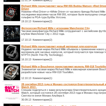
22.01.14 Комментарии(1)
Richard Mille представляет часы RM 055 Bubba Watson «Red Drive
Drive»
Новинки «Red Drive» и «White Drive» от часового бренда Richard Mill
последними версиями часов RM 055, которые были выпущены специ
гольфиста PGA-тура Буббы Уотсона.
19.10.13 Комментарии(2)
Фотосессия Richard Mille с игроками Manchester City
Часовая мануфактура Richard Mille сотрудничает с английским фут
клубом Manchester City с 2012 года.
17.10.13 Комментарии(2)
Richard Mille представляет новый материал для корпусов
Недавно часовая марка Richard Mille объявила о применении нового 
материала для часовых корпусов, который получается при помощи т
NTPT® (North Thin Ply Technology).
16.10.13 Комментарии(2)
Richard Mille и Boucheron представляют модель RM-018 Tourbill
Знаменитая часовая марка Richard Mille и ювелирная компания Bouc
разработали новые часы RM-018 Tourbillon.
12.10.13 Комментарии(1)
28 сентября 2013 года в Монако состоялся благотворительный 
Watch 2013 .
Спешим поделиться с вами результатами благотворительного аукцио
Watch, который состоялся 28 сентября 2013 года в Монако под патр
Светлости князя Монако Альбера II.
30.09.13 Комментарии(2)