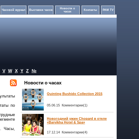
Новости о
Часовой журнал
Выставки часов
Контакты
PAM TV
часах
V
W
X
Y
Z
№
Новости о часах
Quinting Bushido Collection 2015
зультаты
таты по
05.06.15 Комментарии(1)
трудные
Новогодний ужин Chopard в отеле
сегменте
«Barvikha Hotel & Spa»
. Часы,
17.12.14 Комментарии(4)