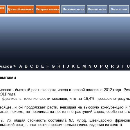
сов
Доска объявлений
Интернет магазин
Магазины часов
Ремонт часов
Часы оптом
часов >
A
B
C
D
E
F
G
H
I
J
K
L
M
N
O
P
Q
R
S
T
U
темпами
овать быстрый рост экспорта часов в первой половине 2012 года. Ре
011 года.
. франков в течение шести месяцев, что на 16,4% превысило резуль
есяцев, и он продолжает расти, невзирая на высокую конкуренцию и 
итае, похоже, не повлияла на постоянно растущий спрос, особенно в 
сы. Их общая стоимость составила 9,5 млрд. швейцарских франков
ысокий рост, в частности спросом пользовались изделия из золота.