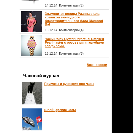
14.12.14 Комментарии(2)
Знаменитая певица Рианна стала
хозяйкой ежегодного
благотворительного бала Diamond
Bal
13.12.14 Комментарии(4)
Часы Rolex Oyster Perpetual Datejust
Pearlmaster с розовыми и голубыми
сапфирами.
13.12.14 Комментарии(3)
Все новости
Часовой журнал
Приметы и суеверия про часы
Швейцарские часы