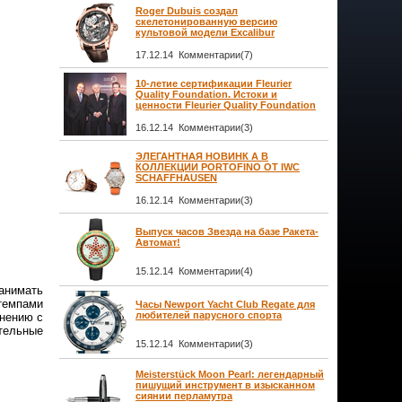
Roger Dubuis создал
скелетонированную версию
культовой модели Excalibur
17.12.14 Комментарии(7)
10-летие сертификации Fleurier
Quality Foundation. Истоки и
ценности Fleurier Quality Foundation
16.12.14 Комментарии(3)
ЭЛЕГАНТНАЯ НОВИНК А В
КОЛЛЕКЦИИ PORTOFINO ОТ IWC
SCHAFFHAUSEN
16.12.14 Комментарии(3)
Выпуск часов Звезда на базе Ракета-
Автомат!
15.12.14 Комментарии(4)
анимать
темпами
Часы Newport Yacht Club Regate для
любителей парусного спорта
внению с
тельные
15.12.14 Комментарии(3)
Meisterstück Moon Pearl: легендарный
пишущий инструмент в изысканном
сиянии перламутра