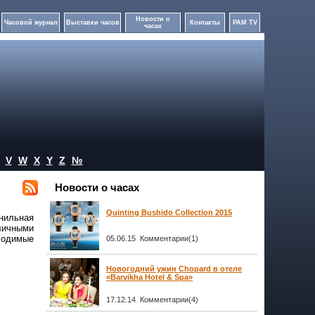
Новости о
Часовой журнал
Выставки часов
Контакты
PAM TV
часах
V
W
X
Y
Z
№
Новости о часах
Quinting Bushido Collection 2015
нильная
личными
ходимые
05.06.15 Комментарии(1)
Новогодний ужин Chopard в отеле
«Barvikha Hotel & Spa»
17.12.14 Комментарии(4)