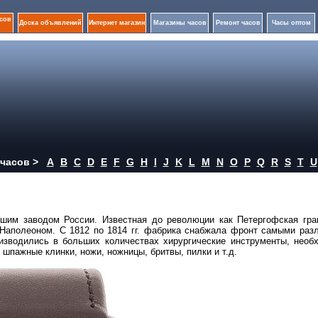
сов
Доска объявлений
Интернет магазин
Магазины часов
Ремонт часов
Часы оптом
часов >
A
B
C
D
E
F
G
H
I
J
K
L
M
N
O
P
Q
R
S
T
U
йшим заводом России. Известная до революции как Петергофская гра
с Наполеоном. С 1812 по 1814 гг. фабрика снабжала фронт самыми раз
изводились в больших количествах хирургические инструменты, необ
шпажные клинки, ножи, ножницы, бритвы, пилки и т.д.