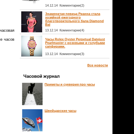
14.12.14 Комментарии(2)
Знаменитая певица Рианна стала
хозяйкой ежегодного
благотворительного бала Diamond
Bal
часовая
13.12.14 Комментарии(4)
е часов
Часы Rolex Oyster Perpetual Datejust
Pearlmaster с розовыми и голубыми
сапфирами.
13.12.14 Комментарии(3)
Все новости
Часовой журнал
Приметы и суеверия про часы
Швейцарские часы