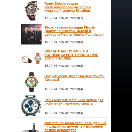
Roger Dubuis создал
скелетонированную версию
культовой модели Excalibur
17.12.14 Комментарии(7)
10-летие сертификации Fleurier
Quality Foundation. Истоки и
ценности Fleurier Quality Foundation
16.12.14 Комментарии(3)
ЭЛЕГАНТНАЯ НОВИНК А В
КОЛЛЕКЦИИ PORTOFINO ОТ IWC
SCHAFFHAUSEN
16.12.14 Комментарии(3)
Выпуск часов Звезда на базе Ракета-
Автомат!
15.12.14 Комментарии(4)
Часы Newport Yacht Club Regate для
любителей парусного спорта
15.12.14 Комментарии(3)
Meisterstück Moon Pearl: легендарный
пишущий инструмент в изысканном
сиянии перламутра