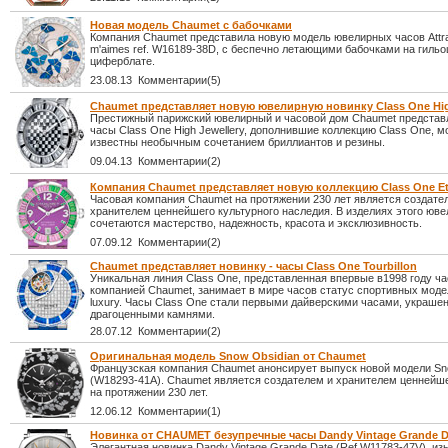
Новая модель Chaumet с бабочками
Компания Chaumet представила новую модель ювелирных часов Attrap
m'aimes ref. W16189-38D, с беспечно летающими бабочками на гил
циферблате.
23.08.13 Комментарии(5)
Chaumet представляет новую ювелирную новинку Class One Hig
Престижный парижский ювелирный и часовой дом Chaumet представ
часы Class One High Jewellery, дополнившие коллекцию Class One, м
известны необычным сочетанием бриллиантов и резины.
09.04.13 Комментарии(2)
Компания Chaumet представляет новую коллекцию Class One E
Часовая компания Chaumet на протяжении 230 лет является создате
хранителем ценнейшего культурного наследия. В изделиях этого юве
сочетаются мастерство, надежность, красота и эксклюзивность.
07.09.12 Комментарии(2)
Chaumet представляет новинку - часы Class One Tourbillon
Уникальная линия Class One, представленная впервые в1998 году ч
компанией Chaumet, занимает в мире часов статус спортивных моде
luxury. Часы Class One стали первыми дайверскими часами, украш
драгоценными камнями.
28.07.12 Комментарии(2)
Оригинальная модель Snow Obsidian от Chaumet
Французская компания Chaumet анонсирует выпуск новой модели Sn
(W18293-41A). Chaumet является создателем и хранителем ценнейш
на протяжении 230 лет.
12.06.12 Комментарии(1)
Новинка от CHAUMET безупречные часы Dandy Vintage Grande D
Элегантная новинка Dandy Vintage Grande Date (Ref W11783-47V), и