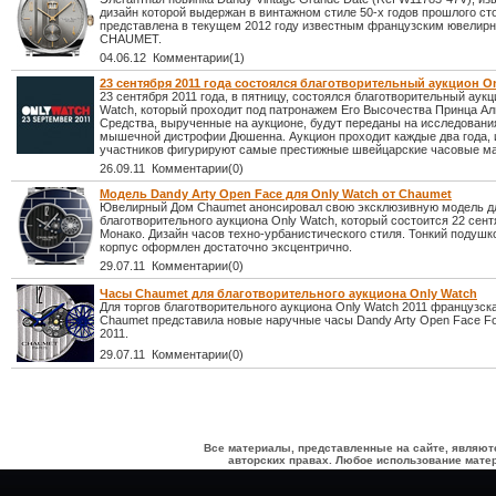
дизайн которой выдержан в винтажном стиле 50-х годов прошлого ст
представлена в текущем 2012 году известным французским ювели
CHAUMET.
04.06.12 Комментарии(1)
23 сентября 2011 года состоялся благотворительный аукцион O
23 сентября 2011 года, в пятницу, состоялся благотворительный аукц
Watch, который проходит под патронажем Его Высочества Принца Аль
Средства, вырученные на аукционе, будут переданы на исследовани
мышечной дистрофии Дюшенна. Аукцион проходит каждые два года, и
участников фигурируют самые престижные швейцарские часовые ма
26.09.11 Комментарии(0)
Модель Dandy Arty Open Face для Only Watch от Chaumet
Ювелирный Дом Chaumet анонсировал свою эксклюзивную модель д
благотворительного аукциона Only Watch, который состоится 22 сент
Монако. Дизайн часов техно-урбанистического стиля. Тонкий подуш
корпус оформлен достаточно эксцентрично.
29.07.11 Комментарии(0)
Часы Chaumet для благотворительного аукциона Only Watch
Для торгов благотворительного аукциона Only Watch 2011 французск
Chaumet представила новые наручные часы Dandy Arty Open Face Fo
2011.
29.07.11 Комментарии(0)
Все материалы, представленные на сайте, являют
авторских правах. Любое использование матер