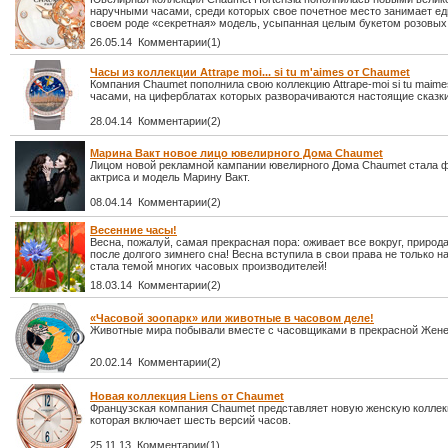
наручными часами, среди которых свое почетное место занимает ед
своем роде «секретная» модель, усыпанная целым букетом розовых 
26.05.14 Комментарии(1)
Часы из коллекции Attrape moi... si tu m'aimes от Chaumet
Компания Chaumet пополнила свою коллекцию Attrape-moi si tu maim
часами, на циферблатах которых разворачиваются настоящие сказки
28.04.14 Комментарии(2)
Марина Вакт новое лицо ювелирного Дома Chaumet
Лицом новой рекламной кампании ювелирного Дома Chaumet стала 
актриса и модель Марину Вакт.
08.04.14 Комментарии(2)
Весенние часы!
Весна, пожалуй, самая прекрасная пора: оживает все вокруг, природ
после долгого зимнего сна! Весна вступила в свои права не только на
стала темой многих часовых производителей!
18.03.14 Комментарии(2)
«Часовой зоопарк» или животные в часовом деле!
Животные мира побывали вместе с часовщиками в прекрасной Жене
20.02.14 Комментарии(2)
Новая коллекция Liens от Chaumet
Французская компания Chaumet представляет новую женскую коллекц
которая включает шесть версий часов.
25.11.13 Комментарии(1)