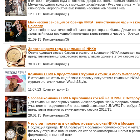
6 октября текущего года в Гостином дворе состоялся финал юбилейн
Международного конкурса молодых дизайнеров «Русский силуэт». Г
спонсором мероприятия выступила часовая компания Ника.
12.10.13 Комментарии(1)
Магическая сенсация от бренда НИКА: таинственные часы из к
Celebrity
12 сентября в мистической обстановке ресторана «Каста Дива» сост
закрытый показ роскошной коллекции таинственных часов от бренда
21.09.13 Комментарии(3)
Золотое время года с компанией НИКА
Осень одевает леса в багрец и золото, а компания НИКА надевает на
представительниц прекрасного пола ультрамодные в этом сезоне зо
30.08.13 Комментарии(1)
Компания НИКА представляет журнал о стиле и часах Watch&Sty
В стремлении стать еще ближе к своему покупателю компания НИКА
журнал о стиле и часах Watch&Style.
11.07.13 Комментарии(1)
Часовая компания НИКА приглашает гостей на JUNWEX Петербу
Для компании ювелирных часов и аксессуаров НИКА февраль ознам
участием в традиционной отраслевой выставке JUNWEX Петербург 20
представит новинки осенне-зимнего сезона 2012/13.
29.01.13 Комментарии(3)
Что стоит посетить в октябре: новые салоны НИКА в Москве
Продукция бренда НИКА пользуется большой популярностью у жител
поэтому открытие новых салонов стало закономерным шагом в разв
фирменной розничной сети.