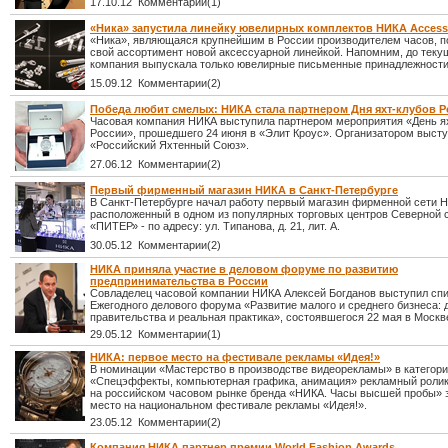
17.10.12 Комментарии(1)
«Ника» запустила линейку ювелирных комплектов НИКА Access
«Ника», являющаяся крупнейшим в России производителем часов, п
свой ассортимент новой аксессуарной линейкой. Напомним, до теку
компания выпускала только ювелирные письменные принадлежности
15.09.12 Комментарии(2)
Победа любит смелых: НИКА стала партнером Дня яхт-клубов 
Часовая компания НИКА выступила партнером мероприятия «День я
России», прошедшего 24 июня в «Элит Кроус». Организатором выст
«Российский Яхтенный Союз».
27.06.12 Комментарии(2)
Первый фирменный магазин НИКА в Санкт-Петербурге
В Санкт-Петербурге начал работу первый магазин фирменной сети 
расположенный в одном из популярных торговых центров Северной с
«ПИТЕР» - по адресу: ул. Типанова, д. 21, лит. А.
30.05.12 Комментарии(2)
НИКА приняла участие в деловом форуме по развитию
предпринимательства в России
Совладелец часовой компании НИКА Алексей Богданов выступил спи
Ежегодного делового форума «Развитие малого и среднего бизнеса: 
правительства и реальная практика», состоявшегося 22 мая в Москв
29.05.12 Комментарии(1)
НИКА: первое место на фестивале рекламы «Идея!»
В номинации «Мастерство в производстве видеорекламы» в категор
«Спецэффекты, компьютерная графика, анимация» рекламный ролик
на российском часовом рынке бренда «НИКА. Часы высшей пробы» 
место на национальном фестивале рекламы «Идея!».
23.05.12 Комментарии(2)
Компания НИКА партнер премии World Fashion Awards