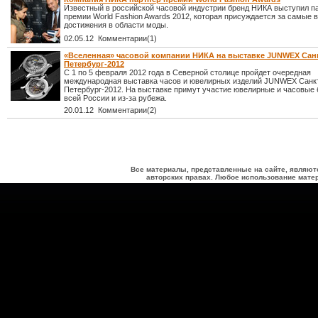
Известный в российской часовой индустрии бренд НИКА выступил п
премии World Fashion Awards 2012, которая присуждается за самые
достижения в области моды.
02.05.12 Комментарии(1)
«Вселенная» часовой компании НИКА на выставке JUNWEX Сан
Петербург-2012
С 1 по 5 февраля 2012 года в Северной столице пройдет очередная
международная выставка часов и ювелирных изделий JUNWEX Санк
Петербург-2012. На выставке примут участие ювелирные и часовые 
всей России и из-за рубежа.
20.01.12 Комментарии(2)
Все материалы, представленные на сайте, являют
авторских правах. Любое использование матер