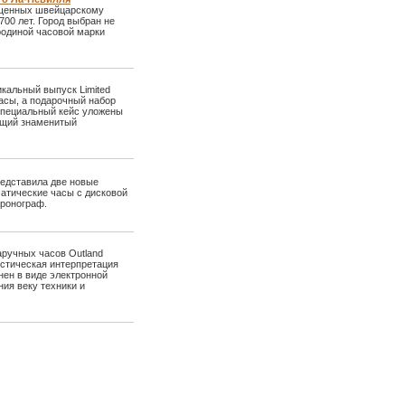
ященных швейцарскому
700 лет. Город выбран не
 родиной часовой марки
кальный выпуск Limited
часы, а подарочный набор
специальный кейс уложены
ящий знаменитый
редставила две новые
матические часы с дисковой
хронограф.
ручных часов Outland
стическая интерпретация
ен в виде электронной
ия веку техники и