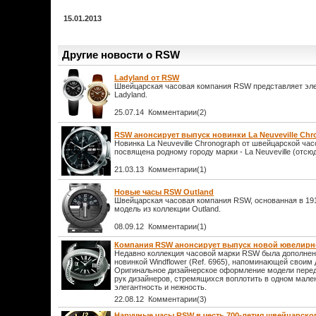
15.01.2013
Другие новости о RSW
Ladyland от RSW
Швейцарская часовая компания RSW представляет эл
Ladyland.
25.07.14 Комментарии(2)
RSW анонсирует выпуск новинки La Neuveville Chr
Новинка La Neuveville Chronograph от швейцарской ча
посвящена родному городу марки - La Neuveville (отсюд
21.03.13 Комментарии(1)
Новые часы RSW Outland
Швейцарская часовая компания RSW, основанная в 191
модель из коллекции Outland.
08.09.12 Комментарии(1)
Компания RSW анонсирует выпуск новой ювелирн
Недавно коллекция часовой марки RSW была дополне
новинкой Windflower (Ref. 6965), напоминающей своим
Оригинальное дизайнерское оформление модели пере
рук дизайнеров, стремящихся воплотить в одном мале
элегантность и нежность.
22.08.12 Комментарии(3)
Наручные часы RSW в честь 700-летия швейцарско