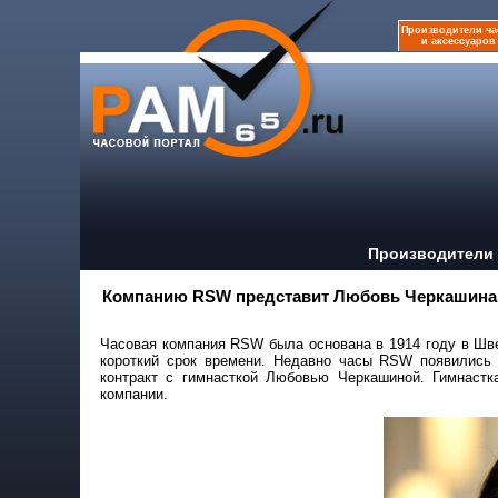
Производители ча
и аксессуаров
Производители 
Компанию RSW представит Любовь Черкашина
Часовая компания RSW была основана в 1914 году в Шве
короткий срок времени. Недавно часы RSW появились 
контракт с гимнасткой Любовью Черкашиной. Гимнастк
компании.