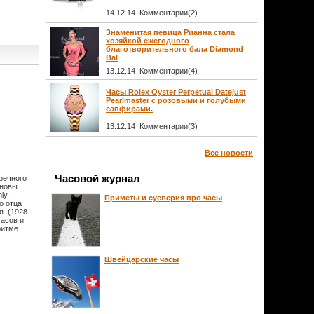
14.12.14 Комментарии(2)
Знаменитая певица Рианна стала
хозяйкой ежегодного
благотворительного бала Diamond
Bal
13.12.14 Комментарии(4)
Часы Rolex Oyster Perpetual Datejust
Pearlmaster с розовыми и голубыми
сапфирами.
13.12.14 Комментарии(3)
Все новости
Часовой журнал
речного
сновы
ly,
Приметы и суеверия про часы
о отца
ия (1928
часов и
ритме
Швейцарские часы