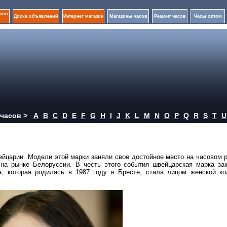
сов
Доска объявлений
Интернет магазин
Магазины часов
Ремонт часов
Часы оптом
часов >
A
B
C
D
E
F
G
H
I
J
K
L
M
N
O
P
Q
R
S
T
U
йцарии. Модели этой марки заняли свое достойное место на часовом 
на рынке Белоруссии. В честь этого события швейцарская марка за
а, которая родилась в 1987 году в Бресте, стала лицом женской ко