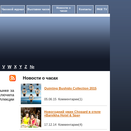
Новости о
Часовой журнал
Выставки часов
Контакты
PAM TV
часах
V
W
X
Y
Z
№
Новости о часах
Quinting Bushido Collection 2015
рынке за
ключила
ллекции
05.06.15 Комментарии(1)
Новогодний ужин Chopard в отеле
«Barvikha Hotel & Spa»
17.12.14 Комментарии(4)