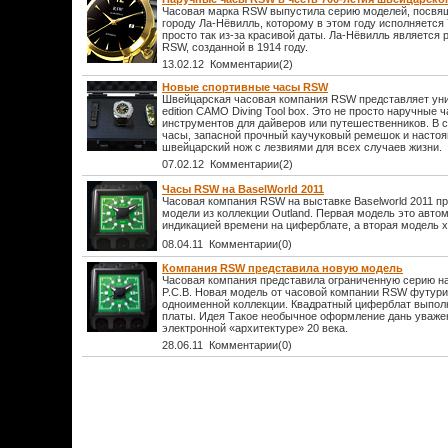
Часовая марка RSW выпустила серию моделей, посв
городу Ла-Нёвилль, которому в этом году исполняется 
просто так из-за красивой даты. Ла-Нёвилль является
RSW, созданной в 1914 году.
13.02.12 Комментарии(2)
Новые спортивные часы RSW
Швейцарская часовая компания RSW представляет уни
edition CAMO Diving Tool box. Это не просто наручные 
инструментов для дайверов или путешественников. В 
часы, запасной прочный каучуковый ремешок и насто
швейцарский нож с лезвиями для всех случаев жизни.
07.02.12 Комментарии(2)
Часы RSW на BaselWorld 2011
Часовая компания RSW на выставке Baselworld 2011 п
модели из коллекции Outland. Первая модель это авто
индикацией времени на циферблате, а вторая модель 
08.04.11 Комментарии(0)
Компания RSW представила новую модель
Часовая компания представила ограниченную серию на
P.C.B. Новая модель от часовой компании RSW футури
одноименной коллекции. Квадратный циферблат выполн
платы. Идея Такое необычное оформление дань уважен
электронной «архитектуре» 20 века.
28.06.11 Комментарии(0)