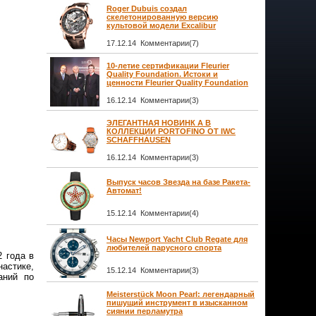
Roger Dubuis создал
скелетонированную версию
культовой модели Excalibur
17.12.14 Комментарии(7)
10-летие сертификации Fleurier
Quality Foundation. Истоки и
ценности Fleurier Quality Foundation
16.12.14 Комментарии(3)
ЭЛЕГАНТНАЯ НОВИНК А В
КОЛЛЕКЦИИ PORTOFINO ОТ IWC
SCHAFFHAUSEN
16.12.14 Комментарии(3)
Выпуск часов Звезда на базе Ракета-
Автомат!
15.12.14 Комментарии(4)
Часы Newport Yacht Club Regate для
любителей парусного спорта
2 года в
астике,
15.12.14 Комментарии(3)
аний по
Meisterstück Moon Pearl: легендарный
пишущий инструмент в изысканном
сиянии перламутра