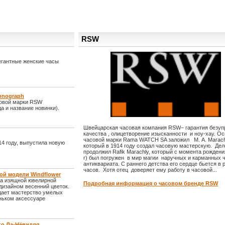
RSW
егантные женские часы
onograph
совой марки RSW
а и название новинки).
Швейцарская часовая компания RSW– гарантия безуп
качества , олицетворение изысканности и ноу-хау. О
часовой марки Rama WATCH SA заложил М. А. Marach
4 году, выпустила новую
который в 1914 году создал часовую мастерскую. Дел
продолжил Rafik Marachly, который с момента рожден
г) был погружен в мир магии наручных и карманных 
антиквариата. С раннего детства его сердце бьется в 
часов. Хотя отец доверяет ему работу в часовой...
ой модели Windflower
на изящной ювелирной
Подробная информация о часовом бренде RSW
 дизайном весенний цветок.
дает мастерство умелых
ньком аксессуаре
го Ла-Нёвилля