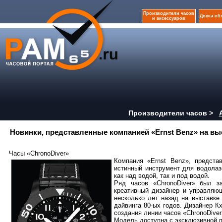
Производители часов
Доска об
и аксессуаров
Производители часов >
Новинки, представленные компанией «Ernst Benz» на выс
Часы «ChronoDiver»
Компания «Ernst Benz», предста
истинный инструмент для водолаз
как над водой, так и под водой.
Ряд часов «ChronoDiver» был з
креативный дизайнер и управляю
несколько лет назад на выставке
дайвинга 80-ых годов. Дизайнер К
создания линии часов «ChronoDiver
Модель доступна с эксклюзивной п