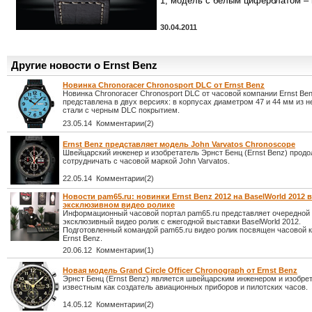
1, модель с белым циферблатом – r
30.04.2011
Другие новости о Ernst Benz
Новинка Chronoracer Chronosport DLC от Ernst Benz
Новинка Chronoracer Chronosport DLC от часовой компании Ernst Be
представлена в двух версиях: в корпусах диаметром 47 и 44 мм из
стали с черным DLC покрытием.
23.05.14 Комментарии(2)
Ernst Benz представляет модель John Varvatos Chronoscope
Швейцарский инженер и изобретатель Эрнст Бенц (Ernst Benz) прод
сотрудничать с часовой маркой John Varvatos.
22.05.14 Комментарии(2)
Новости pam65.ru: новинки Ernst Benz 2012 на BaselWorld 2012 в
эксклюзивном видео ролике
Информационный часовой портал pam65.ru представляет очередной
эксклюзивный видео ролик с ежегодной выставки BaselWorld 2012.
Подготовленный командой pam65.ru видео ролик посвящен часовой 
Ernst Benz.
20.06.12 Комментарии(1)
Новая модель Grand Circle Officer Chronograph от Ernst Benz
Эрнст Бенц (Ernst Benz) является швейцарским инженером и изобре
известным как создатель авиационных приборов и пилотских часов.
14.05.12 Комментарии(2)