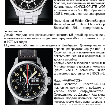
браслет, выполненный из нержаве
Купить часы «CHRONOFLITE WORL
аллигатора и за 5.750$ с браслет
10851, модель с белым циферблато
Часы «Limited Edition ChronoScope»
Часы «Limited Edition ChronoSco
BaselWorld 2011, представлен
экземпляров.
Дизайн модели, как рассказывает креативный дизайнер компании
оригинальными часовыми моделями середины 20-ого столетия, кото
и 1970-ых годах.
Модель разработана и произведена в Швейцарии. Диаметр часов –
версии циферблата
: чёрную (ref. –
Стрелки часов и временные инде
покрытием: белым и оранжевым, 
доски самолёта.
Корпус часов выполнен с чёрным 
Матовая модель дисков с кожаным
купить часы с ремешком, выпо
аллигатора доступны по 5.800$ и 6.
Часы «VARVATOS»
Джон Варватос – известный Нь
поклонник рок-н-ролла добавил 
часов» после сотрудничеств
Сотрудничество Джона и Кханкина
Дизайн модели появился после д
которые могут быть использованы 