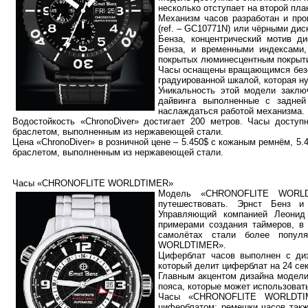
несколько отступает на второй пла
Механизм часов разработан и про
(ref. – GC10771N) или чёрными ди
Бенза, концентрический мотив д
Бенза, и временными индексами
покрытых люминесцентным покрыт
Часы оснащены вращающимся безел
градуированной шкалой, которая н
Уникальность этой модели заклю
дайвинга выполненные с задней
наслаждаться работой механизма.
Водостойкость «ChronoDiver» достигает 200 метров. Часы дост
браслетом, выполненным из нержавеющей стали.
Цена «ChronoDiver» в розничной цене – 5.450$ с кожаным ремнём, 5.
браслетом, выполненным из нержавеющей стали.
Часы «CHRONOFLITE WORLDTIMER»
Модель «CHRONOFLITE WORLDT
путешествовать. Эрнст Бенз и
Управляющий компанией Леонид
примерами создания таймеров, в 
самолётах стали более попул
WORLDTIMER».
Циферблат часов выполнен с диз
который делит циферблат на 24 сек
Главным акцентом дизайна модели
пояса, которые может использоват
Часы «CHRONOFLITE WORLDTIM
циферблатом; ремешки часов такж