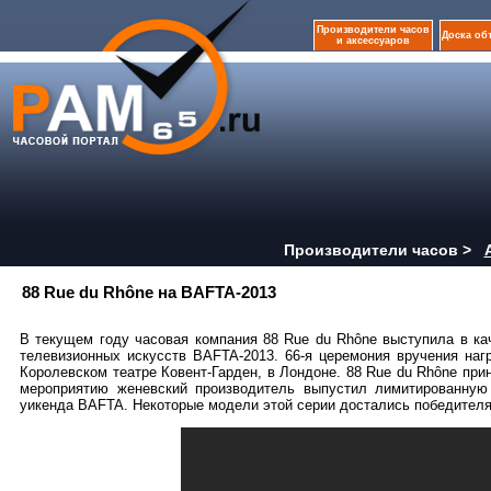
Производители часов
Доска об
и аксессуаров
Производители часов >
88 Rue du Rhône на BAFTA-2013
В текущем году часовая компания 88 Rue du Rhône выступила в ка
телевизионных искусств BAFTA-2013. 66-я церемония вручения наг
Королевском театре Ковент-Гарден, в Лондоне. 88 Rue du Rhône при
мероприятию женевский производитель выпустил лимитированную
уикенда BAFTA. Некоторые модели этой серии достались победителям