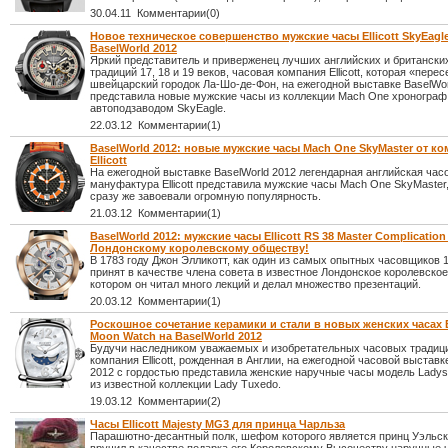
30.04.11 Комментарии(0)
Новое техническое совершенство мужские часы Ellicott SkyEagl
BaselWorld 2012
Яркий представитель и приверженец лучших английских и британски
традиций 17, 18 и 19 веков, часовая компания Ellicott, которая «пере
швейцарский городок Ла-Шо-де-Фон, на ежегодной выставке BaselWor
представила новые мужские часы из коллекции Mach One хронограф
автоподзаводом SkyEagle.
22.03.12 Комментарии(1)
BaselWorld 2012: новые мужские часы Mach One SkyMaster от к
Ellicott
На ежегодной выставке BaselWorld 2012 легендарная английская час
мануфактура Ellicott представила мужские часы Mach One SkyMaster
сразу же завоевали огромную популярность.
21.03.12 Комментарии(1)
BaselWorld 2012: мужские часы Ellicott RS 38 Master Complicatio
Лондонскому королевскому обществу!
В 1783 году Джон Элликотт, как один из самых опытных часовщиков 1
принят в качестве члена совета в известное Лондонское королевское
котором он читал много лекций и делал множество презентаций.
20.03.12 Комментарии(1)
Роскошное сочетание керамики и стали в новых женских часах El
Moon Watch на BaselWorld 2012
Будучи наследником уважаемых и изобретательных часовых традици
компания Ellicott, рожденная в Англии, на ежегодной часовой выставк
2012 c гордостью представила женские наручные часы модель Lady
из известной коллекции Lady Tuxedo.
19.03.12 Комментарии(2)
Часы Ellicott Majesty MG3 для принца Чарльза
Парашютно-десантный полк, шефом которого является принц Уэльск