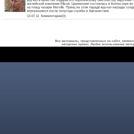
вручил в качестве подарка его Королевскому Высочеству наручные 
английской компании Ellicott. Церемония состоялась в Колчестере в
на плацу казарм Merville. Принц на этом параде вручал награды солд
вернувшимся после полугода службы в Афганистане.
13.07.11 Комментарии(0)
Все материалы, представленные на сайте, являют
авторских правах. Любое использование матер