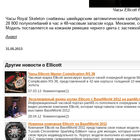
Часы Ellicott 
Часы Royal Skeleton снабжены швейцарским автоматическим калибр
28 800 полуколебаний в час и 48-часовым запасом хода. Механизм, с
Модель поставляется на кожаном ремешке черного цвета с застежкой 
Ангел
31.05.2013
Другие новости о Ellicott
Часы Ellicott Master Complication RS 38
Часовая марка Ellicott анонсирует выпуск своей очередной модели M
Complication RS 38, представленной в 42-мм корпусе толщиной 10 мм
золота.
07.03.13 Комментарии(1)
Эксклюзивный видео ролик Ellicott с BaselWorld 2012 на pam65.
Информационный часовой портал pam65.ru пополнился очередным 
видео роликом компании Ellicott, которая представила свои новинки 
выставке BaselWorld 2012.
28.04.12 Комментарии(2)
Новинки компании Ellicott на BaselWorld 2011
Компания Ellicott на BaselWorld 2011 представила свои новые модели.
Tuxedo Chronotimer Sparkling Edition» часы для женщин, которые хот
свою яркую индивидуальность. Корпус модели выполнен из нержаве
DLC покрытием (алмазоподобное покрытие), которое защищает часы 