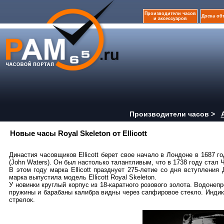
Производители часов
Доска об
и аксессуаров
Производители часов >
Новые часы Royal Skeleton от Ellicott
Династия часовщиков Ellicott берет свое начало в Лондоне в 1687 го
(John Waters). Он был настолько талантливым, что в 1738 году стал
В этом году марка Ellicott празднует 275-летие со дня вступлени
марка выпустила модель Ellicott Royal Skeleton.
У новинки круглый корпус из 18-каратного розового золота. Водоне
пружины и барабаны калибра видны через сапфировое стекло. Инди
стрелок.