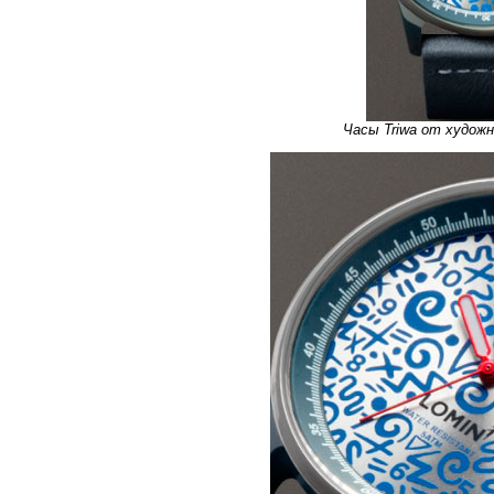
Часы Triwa от худо