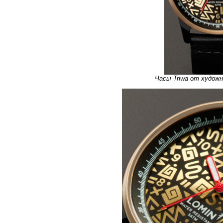
Часы Triwa от худо