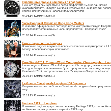
Правильные формы или время в квадрате!
Немного духа семидесятых с ретро эффектом! Именно так можно
охарактеризовать квадратные часы, которые все чаще начали появл
коллекциях различных часовых производителей.
04.03.14 Комментарии(3)
Часы Conquest Classic на Hong Kong Masters
В качестве официального партнера и хронометриста конкура Hong Ko
представляет официальные часы мероприятия - Conquest Classic.
28.02.14 Комментарии(3)
Новое партнерство Longines
Компания Longines подписала новое соглашение о партнерстве с F
Международной ассоциацией жокеев.
19.02.14 Комментарии(1)
BaselWorld-2014: Column-Wheel Monopusher Chronograph от Lon
Новая модель Column-Wheel Monopusher Chronograph, выпущенная 
брендом Longines, официально будет представлена на международн
Baselworld-2014, которая состоится с 27 марта по 3 апреля в Базеле.
27.01.14 Комментарии(1)
La Grande Classique de Longines 100 Diamonds
Впервые коллекция La Grande Classique de Longines была представле
году.
28.12.13 Комментарии(1)
Heritage 1973 от Longines
Компания Longines представляет новинку Heritage 1973, которая был
на базе часов, выпущенных маркой в 1973 году.