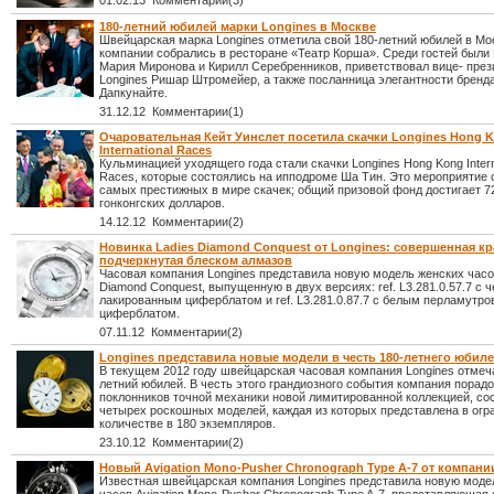
01.02.13 Комментарии(3)
180-летний юбилей марки Longines в Москве
Швейцарская марка Longines отметила свой 180-летний юбилей в Мо
компании собрались в ресторане «Театр Корша». Среди гостей были 
Мария Миронова и Кирилл Серебренников, приветствовал вице- през
Longines Ришар Штромейер, а также посланница элегантности бренд
Дапкунайте.
31.12.12 Комментарии(1)
Очаровательная Кейт Уинслет посетила скачки Longines Hong 
International Races
Кульминацией уходящего года стали скачки Longines Hong Kong Intern
Races, которые состоялись на ипподроме Ша Тин. Это мероприятие 
самых престижных в мире скачек; общий призовой фонд достигает 7
гонконгских долларов.
14.12.12 Комментарии(2)
Новинка Ladies Diamond Conquest от Longines: совершенная кр
подчеркнутая блеском алмазов
Часовая компания Longines представила новую модель женских часо
Diamond Conquest, выпущенную в двух версиях: ref. L3.281.0.57.7 с 
лакированным циферблатом и ref. L3.281.0.87.7 с белым перламутр
циферблатом.
07.11.12 Комментарии(2)
Longines представила новые модели в честь 180-летнего юбиле
В текущем 2012 году швейцарская часовая компания Longines отмеча
летний юбилей. В честь этого грандиозного события компания порад
поклонников точной механики новой лимитированной коллекцией, со
четырех роскошных моделей, каждая из которых представлена в ог
количестве в 180 экземпляров.
23.10.12 Комментарии(2)
Новый Avigation Mono-Pusher Chronograph Type A-7 от компани
Известная швейцарская компания Longines представила новую моде