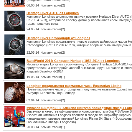
06.06.14 Комментарии(2)
Heritage Diver AUTO от Longines
Компания Longines анонсирует выпуск новинки Heritage Diver AUTO (
L2.795.4.52.3), которая по своему дизайну напоминает часы, выпуще
годах прошлого века.
24.05.14 Комментарии(2)
Heritage Diver Chronograph от Longines
Компания Longines представляет новую версию дайверских часов Her
Chronograph (Ref. L2.796.4.52.9), которые впервые были выпущены в 
22.05.14 Комментарии(2)
BaselWorld 2014: Conquest Heritage 1954-2014 от Longines
Часовая марка Longines свою новинку Conquest Heritage 1954-2014 
представила на ежегодной часовой выставке наручных часов и юве
изделий Baselworld-2014.
19.05.14 Комментарии(1)
Longines представляет карманные часы Equestrian Lépine
Новые карманные часы от Longines, получившие название Equestrian 
выпущены в честь Года Лошади.
02.04.14 Комментарии(2)
Микаэла Шиффрин и Алексис Пинтуро восходящие звезды Lon
Выступая в качестве официального хронометриста кубка FIS Alpine Sk
известная компания Longines провела в городе Ленцерхайде церемо
награждения призеров премией Longines Rising Ski Stars («Восходящ
Горнолыжные Звезды Longines»).
20.03.14 Комментарии(1)