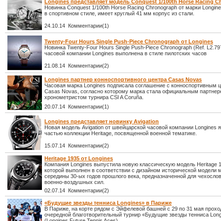
Longines представляет модель Conquest 1/100th Horse Racing C
Новинка Conquest 1/100th Horse Racing Chronograph от марки Longin
в спортивном стиле, имеет круглый 41 мм корпус из стали.
24.10.14 Комментарии(1)
Twenty-Four Hours Single Push-Piece Chronograph от Longines
Новинка Twenty-Four Hours Single Push-Piece Chronograph (Ref. L2.797
часовой компании Longines выполнена в стиле пилотских часов
21.08.14 Комментарии(2)
Longines партнер конноспортивного центра Casas Novas
Часовая марка Longines подписала соглашение с конноспортивным 
Casas Novas, согласно которому марка стала официальным партнер
хронометристом турнира CSI A Coruña.
20.07.14 Комментарии(1)
Longines представляет новинку Avigation
Новая модель Avigation от швейцарской часовой компании Longines 
частью коллекции Heritage, посвященной военной тематике.
15.07.14 Комментарии(2)
Heritage 1935 от Longines
Компания Longines выпустила новую классическую модель Heritage 1
которой выполнен в соответствии с дизайном исторической модели 
середины 30-ых годов прошлого века, предназначенной для чехосло
военно-воздушных сил.
02.07.14 Комментарии(2)
«Будущие звезды тенниса Longines» в Париже
В Париже, на корте рядом с Эйфелевой башней с 29 по 31 мая прохо
очередной благотворительный турнир «Будущие звезды тенниса Long
(Longines Future Tennis Aces).