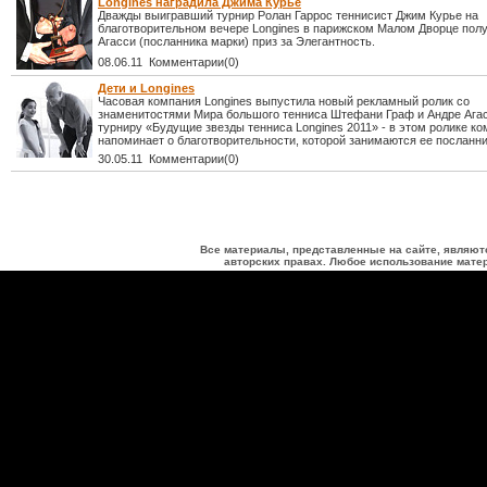
Longines наградила Джима Курье
Дважды выигравший турнир Ролан Гаррос теннисист Джим Курье на
благотворительном вечере Longines в парижском Малом Дворце полу
Агасси (посланника марки) приз за Элегантность.
08.06.11 Комментарии(0)
Дети и Longines
Часовая компания Longines выпустила новый рекламный ролик со
знаменитостями Мира большого тенниса Штефани Граф и Андре Агас
турниру «Будущие звезды тенниса Longines 2011» - в этом ролике к
напоминает о благотворительности, которой занимаются ее посланни
30.05.11 Комментарии(0)
Все материалы, представленные на сайте, являют
авторских правах. Любое использование матер