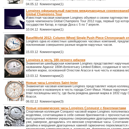
04.05.12 Комментарии(1)
Longines официальный партнер международных соревнований
Global Champions Tour
Известная часовая компания Longines объявил о своем партнерстве
туров чемпионата Global Champions Tour 2012 года, первый тур кото
государстве Катар, в городе Доха с 5 по 7 апреля.
10.04.12 Комментарии(1)
BaselWorld 2012: Column-Wheel Single Push-Piece Chronograph о
Longines одна из известных швейцарских часовых компаний, предл
поклонникам совершенно разные модели наручных часов.
15.03.12 Комментарии(1)
Longines в честь 180-летнего юбилея
Знаменитая швейцарская компания Longines представляет наручные
названием Agassiz 180th Anniversary Limited Edition, созданные в чес
юбилея марки, основанной Огюстом Агасси в чью честь и названа м
13.03.12 Комментарии(2)
Новые часы Longines Saint-Imier
Знаменитая часовая компания Longines представляет новую коллекц
созданную и названную в честь города Сент-Имье. Новые наручные ч
Imier посвящены месту, где была рождена данная марка в 1832 году
Агасси.
06.02.12 Комментарии(3)
Новые керамические часы Longines Conquest с бриллиантами
Спортивная коллекция Conquest часовой марки Longines пополнила
моделями, сочетающими в себе сияние бриллиантов с прочностью к
выпущенные новинки украшены сверкающими драгоценными камнями
уже, наверное, догадались это женские спортивные часы. Сочетание
дизайна и мерцания драгоценных камней гармонично перекликается
техническим совершенством и, конечно же, фирменным стилем лине