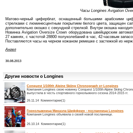
Часы Longines Avigation Over
Матово-черный циферблат, оснащенный большими арабскими ци
стрелками с люминесцентным покрытием белого цвета, защищен са
дополнительно окошко с секундной стрелкой. Внутри окошка находит
Новинка Avigation Oversize Crown оборудована швейцарским автома
27 камнях, с частотой 28800 полуколебаний в час, 42-часовым запасо
Поставляются часы на черном кожаном ремешке с застежкой из нер
Ангел
30.08.2013
Другие новости о Longines
Conquest 1/100th Alpine Skiing Chronograph от Longines
Компания Longines свою новинку Conquest 1/100th Alpine Skiing Chron
выпустила в честь спортивного горнолыжного сезона 2014-2015 гг.
26.11.14 Комментарии(1)
Горнолыжница Микаэла Шиффрин - посланница Longines
Компания Longines объявила о своей новой посланнице.
26.10.14 Комментарии(1)