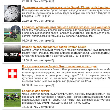
27.10.11 Комментарии(0)
Деликатные линии новых часов La Grande Classique de Longines
Швейцарский часовой бренд Longines порадовал истинных ценителе
изысков выпуском новых новой модели наручных часов La Grande Cl
Longines L4.241.0.11.2.
10.10.11 Комментарии(0)
Longines- официальный спонсор скачек Grosser Preis von Bade
Являясь страстным поклонником и верным приверженцем конного сп
швейцарский часовой бренд Longines в сентябре 2011 года стала сп
скачек, проводимых в германском городе Иффецхайме.
06.09.11 Комментарии(0)
Второй мультибрендовый салон Swatch Group
Swatch Group планирует открыть в Москве свой второй мультибренд
Happy Hour. Площадь магазина часов составит целых 380 квадратны
Открытие планируется в центре Москвы, на Тверской.
12.08.11 Комментарии(0)
Рост продаж часов Swatch Group за первое полугодие
Швейцарская компания Swatch Group, являющаяся крупнейшим в М
производителем наручных часов (ей принадлежит несколько всемир
брендов), подвела итоги первого полугодия 2011. Невзирая на колеб
курсов и повышения цен на часовое сырье, операционная прибыль S
выросла до 621 миллиона франков (примерно на 11%).
01.08.11 Комментарии(0)
Longines для скачек
Часы Longines теперь будут отсчитывать секунды под стук копыт - м
официальным партнером France Galop - организатора скачек во Фра
национальном уровне. Теперь гигантские часы Longines будут устан
ипподроме, где будут проходить скачки France Galop.
18.05.11 Комментарии(0)