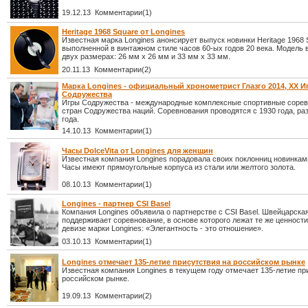
19.12.13 Комментарии(1)
Heritage 1968 Square от Longines
Известная марка Longines анонсирует выпуск новинки Heritage 1968 
выполненной в винтажном стиле часов 60-ых годов 20 века. Модель
двух размерах: 26 мм х 26 мм и 33 мм х 33 мм.
20.11.13 Комментарии(2)
Марка Longines - официальный хронометрист Глазго 2014, XX И
Содружества
Игры Содружества - международные комплексные спортивные соре
стран Содружества наций. Соревнования проводятся с 1930 года, ра
года.
14.10.13 Комментарии(1)
Часы DolceVita от Longines для женщин
Известная компания Longines порадовала своих поклонниц новинками
Часы имеют прямоугольные корпуса из стали или желтого золота.
08.10.13 Комментарии(1)
Longines - партнер CSI Basel
Компания Longines объявила о партнерстве с CSI Basel. Швейцарска
поддерживает соревнование, в основе которого лежат те же ценности,
девизе марки Longines: «Элегантность - это отношение».
03.10.13 Комментарии(1)
Longines отмечает 135-летие присутствия на российском рынке
Известная компания Longines в текущем году отмечает 135-летие пр
российском рынке.
19.09.13 Комментарии(2)