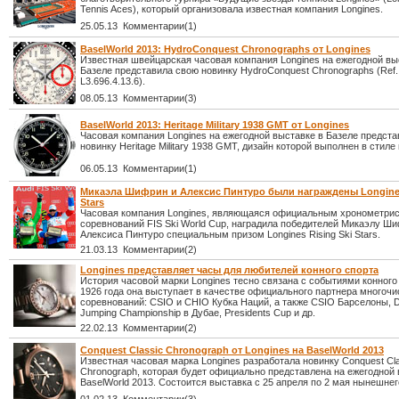
Tennis Aces), который организовала известная компания Longines.
25.05.13 Комментарии(1)
BaselWorld 2013: HydroConquest Chronographs от Longines
Известная швейцарская часовая компания Longines на ежегодной вы
Базеле представила свою новинку HydroConquest Chronographs (Ref.
L3.696.4.13.6).
08.05.13 Комментарии(3)
BaselWorld 2013: Heritage Military 1938 GMT от Longines
Часовая компания Longines на ежегодной выставке в Базеле предст
новинку Heritage Military 1938 GMT, дизайн которой выполнен в стиле
06.05.13 Комментарии(1)
Микаэла Шифрин и Алексис Пинтуро были награждены Longines
Stars
Часовая компания Longines, являющаяся официальным хронометри
соревнований FIS Ski World Cup, наградила победителей Микаэлу Ш
Алексиса Пинтуро специальным призом Longines Rising Ski Stars.
21.03.13 Комментарии(2)
Longines представляет часы для любителей конного спорта
История часовой марки Longines тесно связана с событиями конного
1926 года она выступает в качестве официального партнера многоч
соревнований: CSIO и CHIO Кубка Наций, а также CSIO Барселоны, 
Jumping Championship в Дубае, Presidents Cup и др.
22.02.13 Комментарии(2)
Conquest Classic Chronograph от Longines на BaselWorld 2013
Известная часовая марка Longines разработала новинку Conquest Cla
Chronograph, которая будет официально представлена на ежегодной
BaselWorld 2013. Состоится выставка с 25 апреля по 2 мая нынешнег