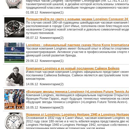
наручных часов Longines Tachymeter Chronograph (ref. L2.781.4.13.x) 
тахиметрической шкалой, в дизайне которой использованы элемент
традиционной классики и новейшие тенденции современного часовог
01.08.12 Комментарии(1)
Путешествуйте по свету с новыми часами Longines Conquest 24
По случаю своей 180-ой годовщины швейцарская часовая компания L
расположенная в городе Сент-Имье, пополнила свою блестящую кол
названием Conquest новой элегантной и довольно символичной мод
путешественников.
06.07.12 Комментарии(2)
Longines - официальный партнер скачек Hong Kong Internationa
Часовая компания Longines имеет большой опыт в области спортивн
хронометрирования. Активное участие в профессиональном спорте 
движущей силой развития бренда.
29.06.12 Комментарии(1)
Компания Longines и ее новый посланник Саймон Бейкер
Известная часовая компания Longines официально представит своег
посланника Саймона Бейкера. Саймон является австралийским теле
киноактером.
14.06.12 Комментарии(2)
«Будущие звезды тенниса Longines» («Longines Future Tennis Ac
Компания Longines, являющаяся официальным партнером Открытог
Франции Ролан Гаррос, ищет будущих теннисных чемпионов на свое
«Будущие звезды тенниса Longines» («Longines Future Tennis Aces»).
16.05.12 Комментарии(3)
Новинки от Longines: Longines Heritage 1940 и Longines Heritage
Основанная в 1832 году в Санкт-Имье, часовая компания Longines п
2012 году свое 180-летие и в честь юбилея марка представила две 
Longines Heritage 1940 и Longines Heritage 1942, которые собственно
переизданными версиями исторических часов марки.