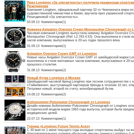
Приз Longines «За элегантность» получила украинская спортсм
Ризатдинова
Компания Longines, официальный партнер 32-го Чемпионата мира по
художественной гимнастике в Киеве, вручила приз украинской спорт
Ризатдиновой «За элегантность».
03.09.13 Комментарии(1)
Новинка Avigation Oversize Crown Monopusher Chronograph от 
Часовая компания Longines выпустила новинку Avigation Oversize Cr
Monopusher Chronograph (Ref. L2.783.4.53). Она выполнена в стиле 
часов компании, выпускаемых в 20-ых годах прошлого века.
01.09.13 Комментарии(1)
Avigation Oversize Crown GMT от Longines
Новые часы Avigation Oversize Crown GMT от швейцарской марки Lo
выполнены в стиле винтажных часов компании, выпускаемых в 20-ы
прошлого столетия.
31.08.13 Комментарии(2)
Новый бутик Longines в Москве
Швейцарский часовой бренд Longines при тесном сотрудничестве с 
«ТаймАвеню», выступающей партнером бренда в течение 10 лет, отк
Петровке новый, второй по счету, монобрендовый бутик.
14.08.13 Комментарии(2)
Asthmometer-Pulsometer Chronograph от Longines
Дизайн новинки Asthmometer-Pulsometer Chronograph от Longines осн
исторической модели марки 1963 года выпуска, которая была предна
медицинских целей.
22.07.13 Комментарии(1)
Турнир «Longines Future Tennis Aces»
С 30 мая по 1 июня текущего года молодые спортсмены выйдут на к
благотворительного турнира «Будущие звезды тенниса Longines» (Lon