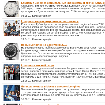
Компания Longines официальный хронометрист скачек Kentuck
Официальным хронометристом скачек Kentucky Derby, которые прой
2011 года, станет знаменитая часовая компания Longines. По традици
проводятся в Луисвилле (штат Кентукки, США) на ипподроме Черчил
03.05.11 Комментарии(0)
Longines - часы и покровительство теннису
Речь не про Кубок Кремля, партнером которого Longines была в 2009 
часовая компания продолжает свое движение в Мир тенниса. Longine
организовала в Париже турнир «Будущие звезды тенниса Longines 20
который приглашены 16 детей в возрасте 10-12 лет. Справедливости
участников ровно пополам мальчиков и девочек.
25.04.11 Комментарии(0)
Новые Longines на BaselWorld 2011
На всемирно известной выставке часов BaselWorld 2011 известная к
Longines представила коллекцию Conquest, которую осветило сияни
бриллиантов. Эта великолепная коллекция является неотъемлемой 
спортивного модельного ряда Longines.
07.04.11 Комментарии(0)
Longines и конный спорт
Как оказалось, для часовой компании Longines важен не только тенни
теперь является официальным партнером France Galop. Вместе с э
французским организатором Longines устроили скачки Prix de Diane L
ипподроме в Шантильи. Победитель получил наручные часы Longines
22.06.11 Комментарии(0)
Легенды тенниса в Москве вместе с Longines
Часовая компания Longines давно сотрудничает с мировыми звездам
этот раз она стала партнером турнира «Легенды тенниса в Москве»,
состоявшегося в Национальном теннисном центре имени Х.А. Самар
20.06.11 Комментарии(0)