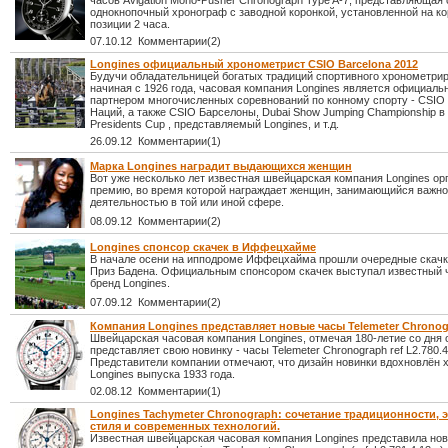
часов Avigation Mono-Pusher Chronograph Type A-7, представляющая
однокнопочный хронограф с заводной коронкой, установленной на ко
позиции 2 часа.
07.10.12 Комментарии(2)
Longines официальный хронометрист CSIO Barcelona 2012
Будучи обладательницей богатых традиций спортивного хронометри
начиная с 1926 года, часовая компания Longines является официал
партнером многочисленных соревнований по конному спорту - CSIO
Наций, а также CSIO Барселоны, Dubai Show Jumping Championship в
Presidents Cup , представляемый Longines, и т.д.
26.09.12 Комментарии(1)
Марка Longines наградит выдающихся женщин
Вот уже несколько лет известная швейцарская компания Longines ор
премию, во время которой награждает женщин, занимающийся важн
деятельностью в той или иной сфере.
08.09.12 Комментарии(2)
Longines спонсор скачек в Иффецхайме
В начале осени на ипподроме Иффецхайма прошли очередные скач
Приз Бадена. Официальным спонсором скачек выступал известный 
бренд Longines.
07.09.12 Комментарии(2)
Компания Longines представляет новые часы Telemeter Chrono
Швейцарская часовая компания Longines, отмечая 180-летие со дня 
представляет свою новинку - часы Telemeter Chronograph ref L2.780.4
Представители компании отмечают, что дизайн новинки вдохновлён
Longines выпуска 1933 года.
02.08.12 Комментарии(1)
Longines Tachymeter Chronograph: сочетание традиционности, 
стиля и современных технологий.
Известная швейцарская часовая компания Longines представила но