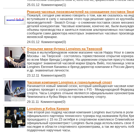
25.01.12 Комментарии(1)
Реакция часовых производителей на сокращение поставок Swa
Пожалуй, сегодня уже можно говорить о том, как же сказалось на ин
вступившее в силу с началом этого года решение одного из крупне
производителей - Swatch Group - о снижении поставок своих механи
деталей конкурентам. Часовые компании, конечно же, были вынужде
объемы производства и заняться поиском альтернативных поставщик
сообщили сами директора некоторых знаменитых часовых производи
женевской ярмарке.
24.01.12 Комментарии(0)
Открытие мини-бутика Longines на Тверской
Вчера в мультибрендовом новом магазине часов Happy Hour в само
Москвы - на Тверской - состоялось торжественное открытие корнера
во всем Мире бренда Longines. На церемонии открытия присутствова
президент знаменитой часовой марки Шарль Вийо, посланница элега
Longines Евгения Канаева и бренд-директор компании в России Дми
и др. знаменитые личности.
23.12.11 Комментарии(0)
Часовая компания Longines и горнолыжный спорт
Начинается новый зимний сезон, который швейцарская часовая ком
Longines проведет в сотрудничестве с FIS - Международной Федера
спорта. Часы Longines отныне являются официальными хронометра
Чемпионата и Кубка Мира по горнолыжному спорту.
29.11.11 Комментарии(0)
Longines и Кубок Кремля
Уже второй раз подряд часовая компания Longines выступила в роли
официального партнера теннисного турнира под названием Кубок Кр
прошедшего с 15 по 23 октября в спортивном комплексе Олимпийски
официальный хронометрист Longines была рада использовать свое б
наследие в области спортивного хронометража, а так же вручить по
подарочные наручные часы.