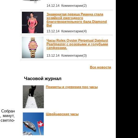
14.12.14 Комментарии(2)
Знаменитая певица Рианна стала
хозяйкой ежегодного
благотворительного бала Diamond
Bal
13.12.14 Комментарии(4)
Часы Rolex Oyster Perpetual Datejust
Pearlmaster с розовыми и голубыми
сапфирами.
13.12.14 Комментарии(3)
Все новости
Часовой журнал
Приметы и суеверия про часы
. Собран
Швейцарские часы
, минут,
светло-