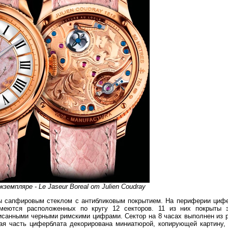
земпляре - Le Jaseur Boreal от Julien Coudray
ы сапфировым стеклом с антибликовым покрытием. На периферии цифе
 имеются расположенных по кругу 12 секторов. 11 из них покрыты 
писанными черными римскими цифрами. Сектор на 8 часах выполнен из 
ая часть циферблата декорирована миниатюрой, копирующей картину, 