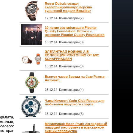
Roger Dubuis создал
скелетонированную версию
культовой модели Excalibur
17.12.14 Комментарии(7)
10-летие сертификации Fleurier
Quality Foundation. Истоки и
ценности Fleurier Quality Foundation
16.12.14 Комментарии(3)
ЭЛЕГАНТНАЯ НОВИНК А В
КОЛЛЕКЦИИ PORTOFINO ОТ IWC
SCHAFFHAUSEN
16.12.14 Комментарии(3)
Выпуск часов Звезда на базе Ракета-
Автомат!
15.12.14 Комментарии(4)
Часы Newport Yacht Club Regate для
любителей парусного спорта
15.12.14 Комментарии(3)
рблата,
эмалью,
Meisterstück Moon Pearl: легендарный
розового
пишущий инструмент в изысканном
которая
сиянии перламутра