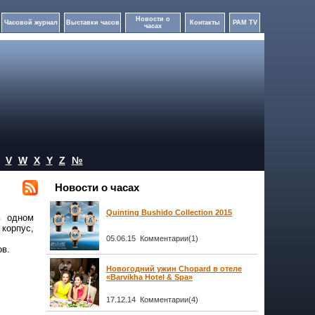
Новости о
Часовой журнал
Выставки часов
Контакты
PAM TV
часах
V
W
X
Y
Z
№
Новости о часах
Quinting Bushido Collection 2015
в одном
 корпус,
05.06.15 Комментарии(1)
ов.
Новогодний ужин Chopard в отеле
«Barvikha Hotel & Spa»
17.12.14 Комментарии(4)