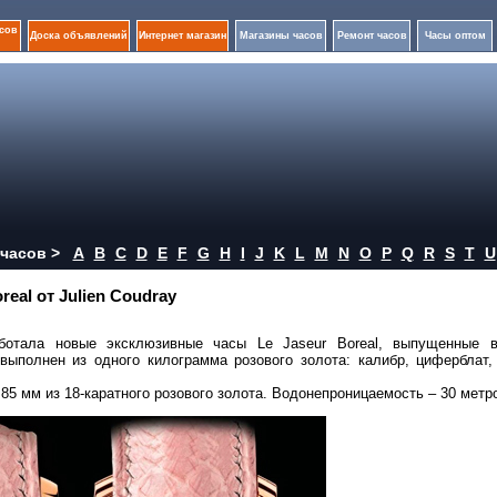
сов
Доска объявлений
Интернет магазин
Магазины часов
Ремонт часов
Часы оптом
часов >
A
B
C
D
E
F
G
H
I
J
K
L
M
N
O
P
Q
R
S
T
U
eal от Julien Coudray
аботала новые эксклюзивные часы Le Jaseur Boreal, выпущенные 
выполнен из одного килограмма розового золота: калибр, циферблат,
85 мм из 18-каратного розового золота. Водонепроницаемость – 30 метр