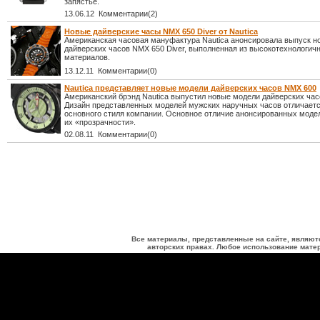
запястье.
13.06.12 Комментарии(2)
Новые дайверские часы NMX 650 Diver от Nautica
Американская часовая мануфактура Nautica анонсировала выпуск н
дайверских часов NMX 650 Diver, выполненная из высокотехнологич
материалов.
13.12.11 Комментарии(0)
Nautica представляет новые модели дайверских часов NMX 600
Американский брэнд Nautica выпустил новые модели дайверских час
Дизайн представленных моделей мужских наручных часов отличаетс
основного стиля компании. Основное отличие анонсированных модел
их «прозрачности».
02.08.11 Комментарии(0)
Все материалы, представленные на сайте, являют
авторских правах. Любое использование матер