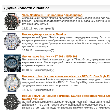
Другие новости о Nautica
Часы Nautica NST 02: новинка для дайверов
Американский бренд Nautica представил новые модели часов для дай
прежде, новинка представляет собой идеальный баланс между внеш
функциональностью.
19.11.12 Комментарии(3)
Новые дайверские часы Nautica
Американский бренд Nautica представил очередную новинку. Это ст
на ярком ремешке с изображением на циферблате флагов разных стр
предыдущие модели бренда, новая модель Nautica воплощает в себе
дух любителей моря.
18.10.12 Комментарии(3)
Линии часов Nautica - NST 501 и BFD 102
Часовая марка Nautica, которая входит в Timex Group, представила 
наручных часов. Модели разработаны специально для тех, кто зани
водными видами спорта.
03.10.12 Комментарии(2)
Новинка от Nautica «веселые» часы Nautica BFD 101 Dive Style Fl
Часовая компания Nautica порадовала поклонников подводного плав
очередной новинкой Nautica BFD 101 Dive Style Flag, выполненной в
традициях классического спортивного стиля.
18.06.12 Комментарии(1)
Новые наручные часы от компании Nautica бюджетные часы дл
Nautica NSR 100
Летний сезон компания Nautica открывает новинкой, предназначенно
дайверов и что отличительно доступной ценой не более чем 300 $. Т
из вас в этом году приведётся изведать глубину именно с этими час