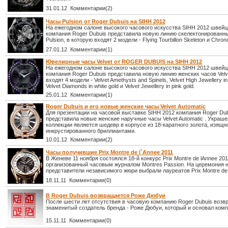
31.01.12 Комментарии(2)
Часы Pulsion от Roger Dubuis на SIHH 2012
На ежегодном салоне высокого часового искусства SIHH 2012 швейц
компания Roger Dubuis представила новую линию скелектонированн
Pulsion, в которую входят 2 модели - Flying Tourbillon Skeleton и Chron
27.01.12 Комментарии(1)
Ювелирные часы Velvet от ROGER DUBUIS на SIHH 2012
На ежегодном салоне высокого часового искусства SIHH 2012 швейц
компания Roger Dubuis представила новую линию женских часов Velve
входят 4 модели - Velvet Amethysts and Spinels, Velvet High Jewellery in 
Velvet Diamonds in white gold и Velvet Jewellery in pink gold.
25.01.12 Комментарии(1)
Roger Dubuis и его новые женские часы Velvet Automatic
Для презентации на часовой выставке SIHH 2012 компания Roger Du
представила новые женские наручные часы Velvet Automatic . Украш
коллекции является шедевр в корпусе из 18-каратного золота, изящн
инкрустированного бриллиантами.
10.01.12 Комментарии(2)
Часы получившие Prix Montre de l`Annee 2011
В Женеве 11 ноября состоялся 18-й конкурс Prix Montre de lAnnee 201
организованный часовым журналом Montres Passion. На церемония 
представители независимого жюри выбрали лауреатов Prix Montre de 
18.11.11 Комментарии(0)
В Roger Dubuis возвращается Роже Дюбуи
После шести лет отсутствия в часовую компанию Roger Dubuis возв
знаменитый создатель бренда - Роже Дюбуи, который и основал комп
15.11.11 Комментарии(0)