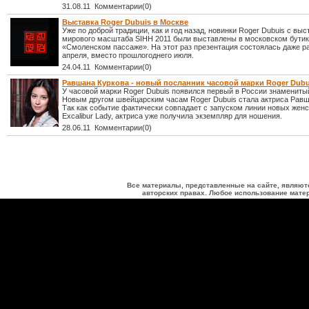
31.08.11 Комментарии(0)
Выставка Roger Dubuis в Москве
Уже по доброй традиции, как и год назад, новинки Roger Dubuis с выс
мирового масштаба SIHH 2011 были выставлены в московском бутике
«Смоленском пассаже». На этот раз презентация состоялась даже ра
апреля, вместо прошлогоднего июля.
24.04.11 Комментарии(0)
Равшана Куркова - новый посланник часовой марки Roger Dubu
У часовой марки Roger Dubuis появился первый в России знамениты
Новым другом швейцарским часам Roger Dubuis стала актриса Равш
Так как событие фактически совпадает с запуском линии новых женс
Excalibur Lady, актриса уже получила экземпляр для ношения.
28.06.11 Комментарии(0)
Все материалы, представленные на сайте, являют
авторских правах. Любое использование матер