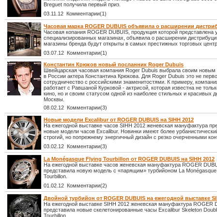
Breguet получила первый приз.
03.11.12 Комментарии(1)
Часовая марка ROGER DUBUIS объявила о расширении дистри
Часовая копания ROGER DUBUIS, продукция которой представлена у
специализированных магазинах, объявила о расширении дистрибуци
магазины бренда будут открыты в самых престижных торговых центр
03.07.12 Комментарии(1)
Константин Крюков новый посланник Roger Dubuis
Швейцарская часовая компания Roger Dubuis выбрала своим новым
в России актера Константина Крюкова. Для Roger Dubuis это не перв
сотрудничество с российскими знаменитостями. К примеру, компан
работает с Равшаной Курковой - актрисой, которая известна не толь
кино, но и своим статусом одной из наиболее стильных и красивых 
Москвы.
08.02.12 Комментарии(3)
Новые модели Excalibur от ROGER DUBUIS на SIHH 2012
На ежегодной выставке часов SIHH 2012 женевская мануфактура пр
новые модели часов Excalibur. Новинки имеют более урбанистический
строгий, но попрежнему энергичный дизайн с резко очерченными кон
03.02.12 Комментарии(3)
La Monégasque Flying Tourbillon от ROGER DUBUIS на SIHH 2012
На ежегодной выставке часов женевская мануфактура ROGER DUB
представила новую модель с «парящим» турбийоном La Monégasque 
Tourbillon.
01.02.12 Комментарии(2)
Двойной турбийон от ROGER DUBUIS на ежегодной выставке SI
На ежегодной выставке SIHH 2012 женевская мануфактура ROGER
представила новые скелетонированные часы Excalibur Skeleton Doubl
Tourbillon.