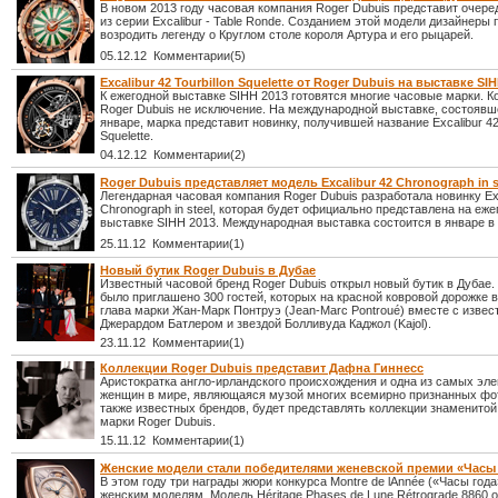
В новом 2013 году часовая компания Roger Dubuis представит очере
из серии Excalibur - Table Ronde. Созданием этой модели дизайнеры
возродить легенду о Круглом столе короля Артура и его рыцарей.
05.12.12 Комментарии(5)
Excalibur 42 Tourbillon Squelette от Roger Dubuis на выставке SI
К ежегодной выставке SIHH 2013 готовятся многие часовые марки. 
Roger Dubuis не исключение. На международной выставке, состоявш
январе, марка представит новинку, получившей название Excalibur 42 
Squelette.
04.12.12 Комментарии(2)
Roger Dubuis представляет модель Excalibur 42 Chronograph in s
Легендарная часовая компания Roger Dubuis разработала новинку Exc
Chronograph in steel, которая будет официально представлена на еже
выставке SIHH 2013. Международная выставка состоится в январе в
25.11.12 Комментарии(1)
Новый бутик Roger Dubuis в Дубае
Известный часовой бренд Roger Dubuis открыл новый бутик в Дубае.
было приглашено 300 гостей, которых на красной ковровой дорожке 
глава марки Жан-Марк Понтруэ (Jean-Marc Pontroué) вместе с изве
Джерардом Батлером и звездой Болливуда Каджол (Kajol).
23.11.12 Комментарии(1)
Коллекции Roger Dubuis представит Дафна Гиннесс
Аристократка англо-ирландского происхождения и одна из самых эл
женщин в мире, являющаяся музой многих всемирно признанных фо
также известных брендов, будет представлять коллекции знаменитой
марки Roger Dubuis.
15.11.12 Комментарии(1)
Женские модели стали победителями женевской премии «Часы
В этом году три награды жюри конкурса Montre de lAnnée («Часы года
женским моделям. Модель Héritage Phases de Lune Rétrograde 8860 