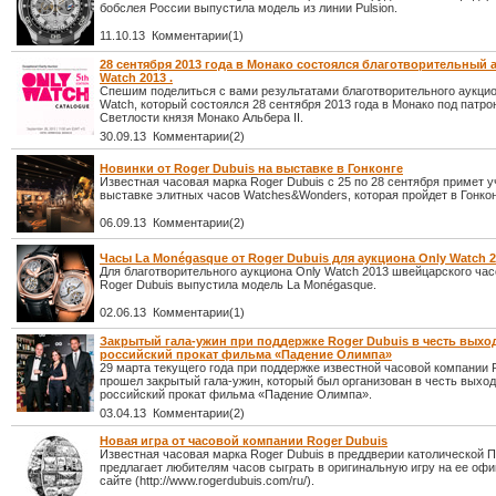
бобслея России выпустила модель из линии Pulsion.
11.10.13 Комментарии(1)
28 сентября 2013 года в Монако состоялся благотворительный 
Watch 2013 .
Спешим поделиться с вами результатами благотворительного аукцио
Watch, который состоялся 28 сентября 2013 года в Монако под патр
Светлости князя Монако Альбера II.
30.09.13 Комментарии(2)
Новинки от Roger Dubuis на выставке в Гонконге
Известная часовая марка Roger Dubuis с 25 по 28 сентября примет у
выставке элитных часов Watches&Wonders, которая пройдет в Гонкон
06.09.13 Комментарии(2)
Часы La Monégasque от Roger Dubuis для аукциона Only Watch 
Для благотворительного аукциона Only Watch 2013 швейцарского ча
Roger Dubuis выпустила модель La Monégasque.
02.06.13 Комментарии(1)
Закрытый гала-ужин при поддержке Roger Dubuis в честь выхо
российский прокат фильма «Падение Олимпа»
29 марта текущего года при поддержке известной часовой компании 
прошел закрытый гала-ужин, который был организован в честь выход
российский прокат фильма «Падение Олимпа».
03.04.13 Комментарии(2)
Новая игра от часовой компании Roger Dubuis
Известная часовая марка Roger Dubuis в преддверии католической 
предлагает любителям часов сыграть в оригинальную игру на ее оф
сайте (http://www.rogerdubuis.com/ru/).