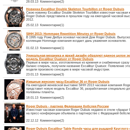
28.03.13 Комментарии(2)
Новинка Excalibur Double Skeleton Tourbillon от Roger Dubuis
Свою новинку Excalibur Double Skeleton Tourbillon известная часовая
Roger Dubuis представила в прошлом году на ежегодной часовой вы
2012.
25.02.13 Комментарии(1)
SIHH 2013: Hommage Repetition Minutes от Roger Dubuis
В 1995 году Роже Дюбуи основал часовой Дом Roger Dubuis. Выпуск
коллекции Hommage компания воздает дань уважения основателю.
01.02.13 Комментарии(1)
Уникальная механика и яркий дизайн образуют единое целое э
модель Excalibur Quatuor от Roger Dubuis
Первые в мире часы, изготовленные из кремния и снабженные сразу
баланс-спираль, получили название Excalibur Quatuor. Появление эт
модели произвело сенсацию в мире часовой индустрии.
23.01.13 Комментарии(3)
Изящные женские часы Excalibur 36 от Roger Dubuis
На ежегодной женевской выставке SIHH 2013 часовая компания Roge
представит новую модель Excalibur 36, разработанная специально д
половины планеты.
18.01.13 Комментарии(2)
Roger Dubuis - партнер Федерации бобслея России
Известная часовая компания Roger Dubuis недавно в отеле «Арарат 
на пресс-конференции объявила о партнерстве с Федерацией бобсле
22.12.12 Комментарии(2)
Roger Dubuis Excalibur Table Ronde часы для рыцарей Круглого 