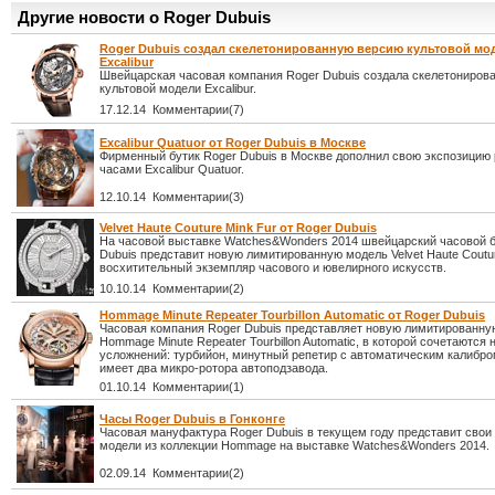
Другие новости о Roger Dubuis
Roger Dubuis создал скелетонированную версию культовой мо
Excalibur
Швейцарская часовая компания Roger Dubuis создала скелетониров
культовой модели Excalibur.
17.12.14 Комментарии(7)
Excalibur Quatuor от Roger Dubuis в Москве
Фирменный бутик Roger Dubuis в Москве дополнил свою экспозицию
часами Excalibur Quatuor.
12.10.14 Комментарии(3)
Velvet Haute Couture Mink Fur от Roger Dubuis
На часовой выставке Watches&Wonders 2014 швейцарский часовой 
Dubuis представит новую лимитированную модель Velvet Haute Coutur
восхитительный экземпляр часового и ювелирного искусств.
10.10.14 Комментарии(2)
Hommage Minute Repeater Tourbillon Automatic от Roger Dubuis
Часовая компания Roger Dubuis представляет новую лимитированну
Hommage Minute Repeater Tourbillon Automatic, в которой сочетаются 
усложнений: турбийон, минутный репетир с автоматическим калибро
имеет два микро-ротора автоподзавода.
01.10.14 Комментарии(1)
Часы Roger Dubuis в Гонконге
Часовая мануфактура Roger Dubuis в текущем году представит свои
модели из коллекции Hommage на выставке Watches&Wonders 2014.
02.09.14 Комментарии(2)