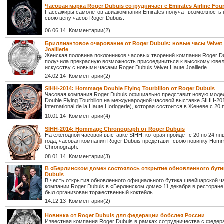
Часовая марка Roger Dubuis сотрудничает с Emirates Airline Fou
Пассажиры самолетов авиакомпании Emirates получат возможность
свою цену часов Roger Dubuis.
06.06.14 Комментарии(2)
Бриллиантовое очарование от Roger Dubuis: новые часы Velvet
Joaillerie
Женская половина поклонников часовых творений компании Roger D
получила прекрасную возможность присоединиться к высокому юве
искусству с новыми часами Roger Dubuis Velvet Haute Joaillerie.
24.02.14 Комментарии(2)
SIHH-2014: Hommage Double Flying Tourbillon от Roger Dubuis
Часовая компания Roger Dubuis официально представит новую мод
Double Flying Tourbillon на международной часовой выставке SIHH-20
International de la Haute Horlogerie), которая состоится в Женеве с 20 
10.01.14 Комментарии(4)
SIHH-2014: Hommage Chronograph от Roger Dubuis
На ежегодной часовой выставке SIHH, которая пройдет с 20 по 24 ян
года, часовая компания Roger Dubuis представит свою новинку Hom
Chronograph.
08.01.14 Комментарии(3)
В «Берлинском доме» состоялось открытие обновленного бути
Dubuis
В честь открытия обновленного официального бутика швейцарской ч
компании Roger Dubuis в «Берлинском доме» 11 декабря в ресторане
был организован торжественный коктейль.
14.12.13 Комментарии(2)
Новинка от Roger Dubuis для федерации бобслея России
Известная компания Roger Dubuis в рамках сотрудничества с федер