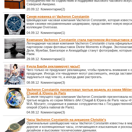
сотрудничестве по содействию и поддержке высокого часового искус
Северной Америке.
20.09.12 Комментарии(2)
Синяя новинка от Vacheron Constantin
Швейцарская часовая компания Vacheron Constantin, которая извест
мире своими несравненными шедеврами, представляет новую верси
коллекции Overseas.
04.09.12 Комментарии(1)
Компания Vacheron Constantin стала партнером фотовыставок 
Легендарная часовая компания Vacheron Constantin стала официаль
партнером серии фотовыставок Divine Moments в Индии. Экспонатам
Дели, Мумбаи, Бангалоре и Ахмадабаде станут фотографии, которые
Раем.
29.08.12 Комментарии(1)
Кукла Барби рекламирует часы!!
Чего только не придумают рекламщики, чтобы привлечь внимание к 
продукции. Иногда эти «выдумки» могут рассмешить, иногда застави
задуматься над чем-то, а иногда даже растрогать.
08.08.12 Комментарии(3)
Vacheron Constantin презентовал третью модель из серии Métier
Chagall & lOpera de Paris
11 июля текущего года компания Vacheron Constantin презентовала н
третью модель из серии Métiers dArt Chagall & lOpera de Paris часы 
W.A. Mozart», созданные в рамках сотрудничества с Государственно
оперой (Opéra national de Paris).
04.08.12 Комментарии(3)
Часы Vacheron Constantin на аукционе Chrisitie's
Оригинальные швейцарские часы Vacheron Constantin известны в ми
дорогие и коллекционные часы, отличающиеся изысканным и роско
дизайном и высокими техническими данными.