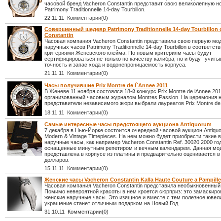
часовой бренд Vacheron Constantin представит свою великолепную н
Patrimony Traditionnelle 14-day Tourbillon.
22.11.11 Комментарии(0)
Совершенный шедевр Patrimony Traditionnelle 14-day Tourbillon 
Constantin
Часовая компания Vacheron Constantin представила свою первую мо
наручных часов Patrimony Traditionnelle 14-day Tourbillon в соответс
критериями Женевского клейма. По новым критериям часы будут
сертифицироваться не только по качеству калибра, но и будут учиты
точность и запас хода и водонепроницаемость корпуса.
21.11.11 Комментарии(0)
Часы получившие Prix Montre de l`Annee 2011
В Женеве 11 ноября состоялся 18-й конкурс Prix Montre de lAnnee 201
организованный часовым журналом Montres Passion. На церемония 
представители независимого жюри выбрали лауреатов Prix Montre de 
18.11.11 Комментарии(0)
Самые интересные часы предстоящего аукциона Antiquorum
7 декабря в Нью-Йорке состоится очередной часовой аукцион Antiquo
Modern & Vintage Timepieces. На нем можно будет приобрести такие
наручные часы, как например Vacheron Constantin Ref. 30020 2000 го
оснащенные минутным репетиром и вечным календарем. Данная мо
представлена в корпусе из платины и предварительно оценивается в
долларов.
15.11.11 Комментарии(0)
Женские часы Vacheron Constantin Kalla Haute Couture a Pampill
Часовая компания Vacheron Constantin представила необыкновенный
Помимо невероятной красоты в нем кроется сюрприз: это замаскир
женские наручные часы. Это изящное и вместе с тем полезное ювел
украшение станет отличным подарком на Новый Год.
31.10.11 Комментарии(0)