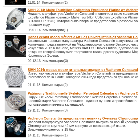
11.01.14 Комментарии(2)
SIHH 2014: Malte Tourbillon Collection Excellence Platine от Vache
Недавно мануфактура Vacheron Constantin пополнила свою коллекцию 
Excellence Platine новинкой Malte Tourbillon Collection Excellence Platine
30130/000P-9876), которая была впервые представлена в розовом зо
прошлом году.
03.01.14 Комментарии(1)
Новая серия часов Métiers dArt Les Univers Infinis от Vacheron Co
Знаменитая часовая мануфактура Vacheron Constantin выпустила вт
коллекции, представленной на Международном салоне Высокого час
искусства 2012 в Женеве, Métiers dArt Les Univers Infinis, вдохновен
создания которой послужило творчество голландского художника Мо
Корнелиуса Эшера.
02.12.13 Комментарии(3)
SIHH 2014: новые восхитительные модели от Vacheron Constant
Известная часовая мануфактура Vacheron Constantin в преддверии в
International de la Haute Horlogerie 2014 года представила три новые ч
21.11.13 Комментарии(2)
Patrimony Traditionnelle Skeleton Perpetual Calendar от Vacheron 
Наручные часы Patrimony Traditionnelle Skeleton Perpetual Calendar о
часовой марки Vacheron Constantin - один из лучших и простейших в
использовании вечных календарей.
19.11.13 Комментарии(3)
Vacheron Constantin представляет новинку Overseas Chronogra
Часовая мануфактура Vacheron Constantin выпустила новый хроног
Chronograph в круглом 42 мм корпусе из нержавеющей стали.
Водонепроницаемость 15 бар.
14.11.13 Комментарии(1)