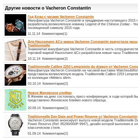
Другие новости о Vacheron Constantin
Год Козы с часами Vacheron Constantin
Мануфактура Vacheron Constantin в преддверии наступающего 2015 
разработала великолепную новинку Legend of the Chinese Zodiac - Year
посвященной символу 2015 года.
11.11.14 Комментарии(1)
Для Haussmann &Co марка Vacheron Constantin выпустила часы
Traditionnelle
Знаменитая мануфактура Vacheron Constantin в честь сотрудничеств
торговой маркой Haussmann &Co разработала новые часы Traditionnel
10.11.14 Комментарии(2)
Traditionnelle Calibre 2253 Lempreinte du dragon от Vacheron Cons
Мануфактура Vacheron Constantin на часовой выставке Watches&Wo
представила великолепную модель Traditionnelle Calibre 2253 Lemprei
из коллекции «Métiers dArt».
03.10.14 Комментарии(2)
Новое Женевское клеймо
В Женеве на днях состоялась пресс-конференция, в ходе которой б
представлено Женевское Клеймо нового образца.
20.09.14 Комментарии(1)
Traditionnelle Day-Date and Power Reserve от Vacheron Constantin
Vacheron Constantin анонсирует выпуск новой модели Traditionnelle D
Power Reserve (Ref. 85290/000P-9947), дизайн которой выполнен в э
классическом стиле.
01.09.14 Комментарии(2)