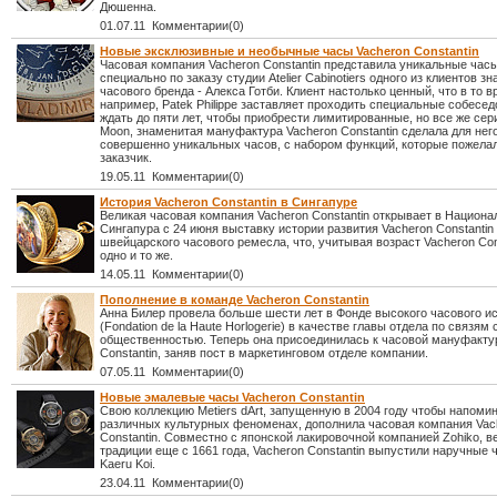
Дюшенна.
01.07.11 Комментарии(0)
Новые эксклюзивные и необычные часы Vacheron Constantin
Часовая компания Vacheron Constantin представила уникальные час
специально по заказу студии Atelier Cabinotiers одного из клиентов з
часового бренда - Алекса Готби. Клиент настолько ценный, что в то в
например, Patek Philippe заставляет проходить специальные собесед
ждать до пяти лет, чтобы приобрести лимитированные, но все же се
Moon, знаменитая мануфактура Vacheron Constantin сделала для нег
совершенно уникальных часов, с набором функций, которые пожела
заказчик.
19.05.11 Комментарии(0)
История Vacheron Constantin в Сингапуре
Великая часовая компания Vacheron Constantin открывает в Национ
Сингапура с 24 июня выставку истории развития Vacheron Constantin
швейцарского часового ремесла, что, учитывая возраст Vacheron Cons
одно и то же.
14.05.11 Комментарии(0)
Пополнение в команде Vacheron Constantin
Анна Билер провела больше шести лет в Фонде высокого часового и
(Fondation de la Haute Horlogerie) в качестве главы отдела по связям 
общественностью. Теперь она присоединилась к часовой мануфакту
Constantin, заняв пост в маркетинговом отделе компании.
07.05.11 Комментарии(0)
Новые эмалевые часы Vacheron Constantin
Свою коллекцию Metiers dArt, запущенную в 2004 году чтобы напомин
различных культурных феноменах, дополнила часовая компания Vac
Constantin. Совместно с японской лакировочной компанией Zohiko, 
традиции еще с 1661 года, Vacheron Constantin выпустили наручные
Kaeru Koi.
23.04.11 Комментарии(0)