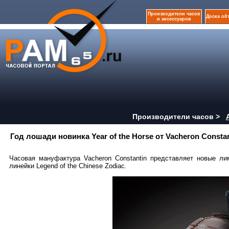
Производители часов
Доска об
и аксессуаров
Производители часов >
Год лошади новинка Year of the Horse от Vacheron Consta
Часовая мануфактура Vacheron Constantin представляет новые лим
линейки Legend of the Chinese Zodiac.