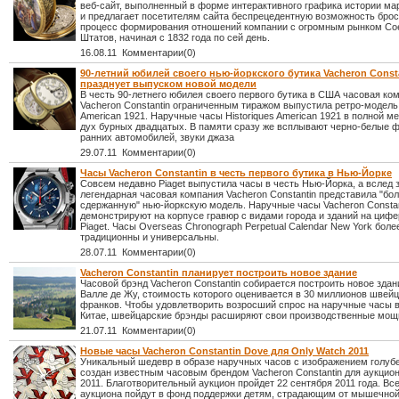
веб-сайт, выполненный в форме интерактивного графика истории ма
и предлагает посетителям сайта беспрецедентную возможность брос
процесс формирования отношений компании с огромным рынком С
Штатов, начиная с 1832 года по сей день.
16.08.11 Комментарии(0)
90-летний юбилей своего нью-йоркского бутика Vacheron Const
празднует выпуском новой модели
В честь 90-летнего юбилея своего первого бутика в США часовая ко
Vacheron Constantin ограниченным тиражом выпустила ретро-модель 
American 1921. Наручные часы Historiques American 1921 в полной м
дух бурных двадцатых. В памяти сразу же всплывают черно-белые 
ранних автомобилей, звуки джаза
29.07.11 Комментарии(0)
Часы Vacheron Constantin в честь первого бутика в Нью-Йорке
Совсем недавно Piaget выпустила часы в честь Нью-Йорка, а вслед 
легендарная часовая компания Vacheron Constantin представила "бо
сдержанную" нью-йоркскую модель. Наручные часы Vacheron Constan
демонстрируют на корпусе гравюр с видами города и зданий на цифе
Piaget. Часы Overseas Chronograph Perpetual Calendar New York боле
традиционны и универсальны.
28.07.11 Комментарии(0)
Vacheron Constantin планирует построить новое здание
Часовой брэнд Vacheron Constantin собирается построить новое здан
Валле де Жу, стоимость которого оценивается в 30 миллионов швей
франков. Чтобы удовлетворить возросший спрос на наручные часы в
Китае, швейцарские брэнды расширяют свои производственные мощ
21.07.11 Комментарии(0)
Новые часы Vacheron Constantin Dove для Only Watch 2011
Уникальный шедевр в образе наручных часов с изображением голуб
создан известным часовым брендом Vacheron Constantin для аукцион
2011. Благотворительный аукцион пройдет 22 сентября 2011 года. Все
аукциона пойдут в фонд поддержки детям, страдающим от мышечно