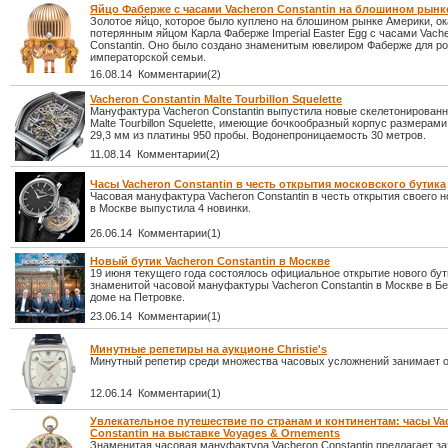
Яйцо Фаберже с часами Vacheron Constantin на блошином рынк
Золотое яйцо, которое было куплено на блошином рынке Америки, о
потерянным яйцом Карла Фаберже Imperial Easter Egg с часами Vach
Constantin. Оно было создано знаменитым ювелиром Фаберже для р
императорской семьи.
16.08.14 Комментарии(2)
Vacheron Constantin Malte Tourbillon Squelette
Мануфактура Vacheron Constantin выпустила новые скелетонирован
Malte Tourbillon Squelette, имеющие бочкообразный корпус размерами
29,3 мм из платины 950 пробы. Водонепроницаемость 30 метров.
11.08.14 Комментарии(2)
Часы Vacheron Constantin в честь открытия московского бутика
Часовая мануфактура Vacheron Constantin в честь открытия своего н
в Москве выпустила 4 новинки.
26.06.14 Комментарии(1)
Новый бутик Vacheron Constantin в Москве
19 июня текущего года состоялось официальное открытие нового бут
знаменитой часовой мануфактуры Vacheron Constantin в Москве в Б
доме на Петровке.
23.06.14 Комментарии(1)
Минутные репетиры на аукционе Christie's
Минутный репетир среди множества часовых усложнений занимает о
12.06.14 Комментарии(1)
Увлекательное путешествие по странам и континентам: часы Va
Constantin на выставке Voyages & Ornements
Знаменитая часовая мануфактура Vacheron Constantin предлагает 