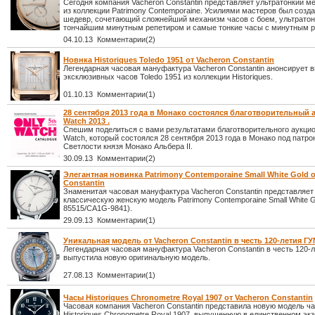
Сегодня компания Vacheron Constantin представляет ультратонкий м
из коллекции Patrimony Contemporaine. Усилиями мастеров был созд
шедевр, сочетающий сложнейший механизм часов с боем, ультратон
тончайшим минутным репетиром и самые тонкие часы с минутным р
04.10.13 Комментарии(2)
Новнка Historiques Toledo 1951 от Vacheron Constantin
Легендарная часовая мануфактура Vacheron Constantin анонсирует 
эксклюзивных часов Toledo 1951 из коллекции Historiques.
01.10.13 Комментарии(1)
28 сентября 2013 года в Монако состоялся благотворительный 
Watch 2013 .
Спешим поделиться с вами результатами благотворительного аукцио
Watch, который состоялся 28 сентября 2013 года в Монако под патр
Светлости князя Монако Альбера II.
30.09.13 Комментарии(2)
Элегантная новинка Patrimony Contemporaine Small White Gold о
Constantin
Знаменитая часовая мануфактура Vacheron Constantin представляет
классическую женскую модель Patrimony Contemporaine Small White Go
85515/CA1G-9841).
29.09.13 Комментарии(1)
Уникальная модель от Vacheron Constantin в честь 120-летия Г
Легендарная часовая мануфактура Vacheron Constantin в честь 120-
выпустила новую оригинальную модель.
27.08.13 Комментарии(1)
Часы Historiques Chronometre Royal 1907 от Vacheron Constantin
Часовая компания Vacheron Constantin представила новую модель ч
Historiques Chronometre Royal 1907, выпущенную в единственном эк