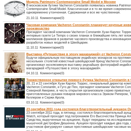
Модель Patrimony Contemporaine Small Model в Москве
В московском бутике Vacheron Constantin появилась новинка Patrimo
Contemporaine Small Model. Классическая и в то же время современн
одновременно утонченная. Сдержанная и все же чувственная.
21.10.11 Комментарии(0)
Часовая компания Vacheron Constantin планирует крупные инв
производство
Президент часовой компании Vacheron Constantin Хуан-Карлос Торре
интервью газете Le Temps о своих планах в ближайшие пять лет вло
миллионов франков в развитие часового производства и инновацион
разработок новых моделей в Швейцарии.
11.10.11 Комментарии(0)
Выставка «Путешествие в эпоху махараджей» от Vacheron Const
Будучи официальным поставщиком индийских монархов на протяже
нескольких столетий известный швейцарский бренд Vacheron Constan
организовал эксклюзивную выставку редчайших фотографий индийс
магараджей «Путешествие в эпоху махараджей».
04.10.11 Комментарии(0)
Торжественное открытие первого бутика Vacheron Constantin 
20, 21 и 22 сентября Хуан Карлос Торрес, генеральный директор ком
Vacheron Constantin, и Гуго де Пен, президент компании Vacheron Cons
Северной Америке, в честь открытия организовали серию приватных
приготовленных руками поваров мирового класса Эриком Рипером,
Келлером и Сержи Арола.
03.10.11 Комментарии(0)
23 сентября 2011 года состоялся благотворительный аукцион O
23 сентября 2011 года, в пятницу, состоялся благотворительный аукц
Watch, который проходит под патронажем Его Высочества Принца Аль
Средства, вырученные на аукционе, будут переданы на исследовани
мышечной дистрофии Дюшенна. Аукцион проходит каждые два года, и
участников фигурируют самые престижные швейцарские часовые ма