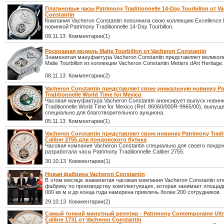
Платиновые часы Patrimony Traditionnelle 14-Day Tourbillon от V
Constantin
Компания Vacheron Constantin пополнила свою коллекцию Excellence P
новинкой Patrimony Traditionnelle 14-Day Tourbillon.
09.11.13 Комментарии(1)
Роскошная модель Malte Tourbillon от Vacheron Constantin
Знаменитая мануфактура Vacheron Constantin представляет велико
Malte Tourbillon из коллекции Vacheron Constantin Metiers dArt Heritage.
08.11.13 Комментарии(2)
Vacheron Constantin представляет свою уникальную новинку Pa
Traditionnelle World Time for Mexico
Часовая мануфактура Vacheron Constantin анонсирует выпуск новинк
Traditionnelle World Time for Mexico (Ref. 86060/000R-9965/00), выпущ
специально для благотворительного аукциона.
05.11.13 Комментарии(1)
Vacheron Constantin представляет свою новинку Patrimony Tradit
Caliber 2755 для лондонского бутика
Часовая компания Vacheron Constantin специально для своего лондон
разработала часы Patrimony Traditionnelle Caliber 2755.
30.10.13 Комментарии(1)
Новая фабрика Vacheron Constantin
В этом месяце знаменитая часовая компания Vacheron Constantin о
фабрику по производству комплектующих, которая занимает площад
000 кв м и до конца года намерена привлечь более 200 сотрудников.
29.10.13 Комментарии(2)
Самый тонкий минутный репетир - Patrimony Contemporaine Ultr
Calibre 1731 от Vacheron Constantin