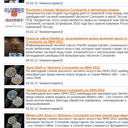
23.02.12 Комментарии(2)
Роспатент отказал Vacheron Constantin в авторских правах
Оказывается уже второй год подряд длится правовой спор между зн
швейцарской часовой компанией Vacheron Constantin и некой Тессир
ЛТД. Предметом этого спора являются права на товарный знак Vach
Constantin, который 18 февраля 2010 года был зарегистрирован Росп
компанией Тессир.
16.02.12 Комментарии(3)
Новости сайта Pam65.ru: эксклюзивное видео моделей часов от
Constantin на SIHH 2012
Информационный часовой портал Pam65 предоставляет уникальную
всем любителям часового искусства, которые пристально следят за
развитиями часовой индустрии, ознакомиться с роскошными наруч
легендарной швейцарской мануфактуры Vacheron Constantin.
08.02.12 Комментарии(5)
Часы Shell от Vacheron Constantin на SIHH 2012
На ежегодном салоне высокого часового искусства SIHH 2012 швейц
мануфактура представила новую модель из серии Métiers dArt - Les Un
часы Shell.
04.02.12 Комментарии(1)
Часы Poisson от Vacheron Constantin на SIHH 2012
На ежегодной выставке SIHH 2012 швейцарская мануфактура Vachero
представила новую модель из коллекции Métiers dArt - Les Univers Infi
были использованы 3метода обработки гравировка, эмалирование и
гильоширование.
03.02.12 Комментарии(3)
Métiers dArt Dove от Vacheron Constantin на ежегодной выставке
На ежегодном салоне высокого часового искусства SIHH 2012 швейц
компания Vacheron Constantin представила три новые модели из серии
- Les Univers Infinis, в которых в полной мере отражается фундамент