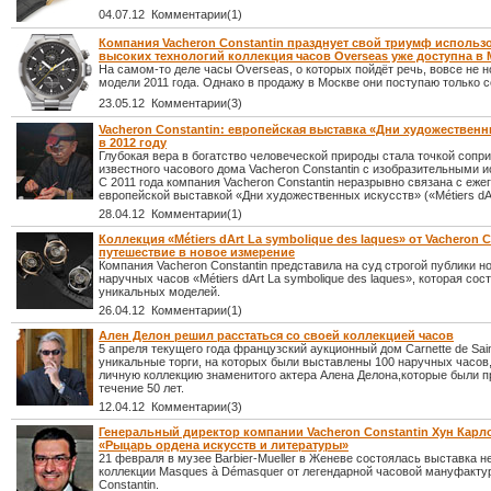
04.07.12 Комментарии(1)
Компания Vacheron Constantin празднует свой триумф использ
высоких технологий коллекция часов Overseas уже доступна в
На самом-то деле часы Overseas, о которых пойдёт речь, вовсе не н
модели 2011 года. Однако в продажу в Москве они поступаю только с
23.05.12 Комментарии(3)
Vacheron Constantin: eвропейская выставка «Дни художественн
в 2012 году
Глубокая вера в богатство человеческой природы стала точкой сопр
известного часового дома Vacheron Constantin с изобразительными 
С 2011 года компания Vacheron Constantin неразрывно связана с еже
европейской выставкой «Дни художественных искусств» («Métiers dA
28.04.12 Комментарии(1)
Коллекция «Métiers dArt La symbolique des laques» от Vacheron C
путешествие в новое измерение
Компания Vacheron Constantin представила на суд строгой публики 
наручных часов «Métiers dArt La symbolique des laques», которая сост
уникальных моделей.
26.04.12 Комментарии(1)
Ален Делон решил расстаться со своей коллекцией часов
5 апреля текущего года французский аукционный дом Carnette de Sai
уникальные торги, на которых были выставлены 100 наручных часов
личную коллекцию знаменитого актера Алена Делона,которые были п
течение 50 лет.
12.04.12 Комментарии(3)
Генеральный директор компании Vacheron Constantin Хун Карл
«Рыцарь ордена искусств и литературы»
21 февраля в музее Barbier-Mueller в Женеве состоялась выставка 
коллекции Masques à Démasquer от легендарной часовой мануфакту
Constantin.