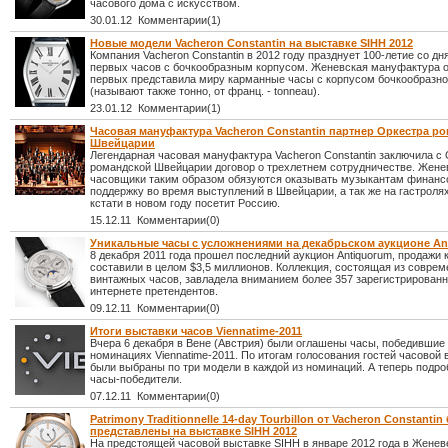
часового дома с искусством.
30.01.12 Комментарии(1)
Новые модели Vacheron Constantin на выставке SIHH 2012
Компания Vacheron Constantin в 2012 году празднует 100-летие со дн
первых часов с бочкообразным корпусом. Женевская мануфактура о
первых представила миру карманные часы с корпусом бочкообразн
(называют также тонно, от франц. - tonneau).
23.01.12 Комментарии(1)
Часовая мануфактура Vacheron Constantin партнер Оркестра р
Швейцарии
Легендарная часовая мануфактура Vacheron Constantin заключила с
романдской Швейцарии договор о трехлетнем сотрудничестве. Жене
часовщики таким образом обязуются оказывать музыкантам финан
поддержку во время выступлений в Швейцарии, а так же на гастроля
кстати в новом году посетит Россию.
15.12.11 Комментарии(0)
Уникальные часы с усложнениями на декабрьском аукционе An
8 декабря 2011 года прошел последний аукцион Antiquorum, продажи 
составили в целом $3,5 миллионов. Коллекция, состоящая из соврем
винтажных часов, завладела вниманием более 357 зарегистрирован
интернете претендентов.
09.12.11 Комментарии(0)
Итоги выставки часов Viennatime-2011
Вчера 6 декабря в Вене (Австрия) были оглашены часы, победившие
номинациях Viennatime-2011. По итогам голосования гостей часовой 
были выбраны по три модели в каждой из номинаций. А теперь подро
часы-победители.
07.12.11 Комментарии(0)
Patrimony Traditionnelle 14-day Tourbillon от Vacheron Constantin
представлены на выставке SIHH 2012
На предстоящей часовой выставке SIHH в январе 2012 года в Женев