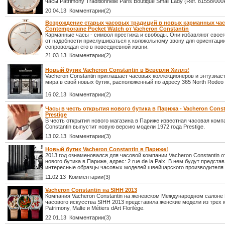
часы Patrimony Traditionnelle Paris Boutique Small Lady (Ref. 81558/000
20.04.13 Комментарии(2)
Возрождение старых часовых традиций в новых карманных час
Contemporaine Pocket Watch от Vacheron Constantin
Карманные часы - символ престижа и свободы. Они избавляют своег
от надобности прислушиваться к колокольному звону для ориентации
сопровождая его в повседневной жизни.
21.03.13 Комментарии(2)
Новый бутик Vacheron Constantin в Беверли Хиллз!
Vacheron Constantin приглашает часовых коллекционеров и энтузиаст
мира в свой новых бутик, расположенный по адресу 365 North Rodeo 
16.02.13 Комментарии(2)
Часы в честь открытия нового бутика в Парижа - Vacheron Const
Prestige
В честь открытия нового магазина в Париже известная часовая комп
Constantin выпустит новую версию модели 1972 года Prestige.
13.02.13 Комментарии(3)
Новый бутик Vacheron Constantin в Париже!
2013 год ознаменовался для часовой компании Vacheron Constantin 
нового бутика в Париже, адрес: 2 rue de la Paix. В нем будут предст
интересные образцы часовых моделей швейцарского производителя.
11.02.13 Комментарии(3)
Vacheron Constantin на SIHH 2013
Компания Vacheron Constantin на женевском Международном салоне
часового искусства SIHH 2013 представила женские модели из трех к
Patrimony, Malte и Métiers dArt Florilège.
22.01.13 Комментарии(3)