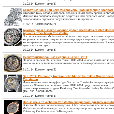
21.02.14 Комментарии(1)
Секретные часы или Секреты времени: новый тренд в часовом
Столетие тому назад считалось, что женщинам знать время необяза
Именно так родилась концепция секретных или скрытых часов, кото
пользовалась огромной популярностью в те времена.
11.02.14 Комментарии(2)
Архитектура и высокое часовое дело в часах Métiers dArt Mécan
Ajourées от Vacheron Constantin
Часовая компания Vacheron Constantin с помощью своего очередного
творения передала тонкую связь между двумя мирами, которые пара
то же время интегрировано развивались на протяжении всего 19 века
дело и архитектура.
10.02.14 Комментарии(3)
Скелетонизированные шедевры на SIHH 2014
На прошедшей в Женеве выставке SIHH 2014 многие знаменитые ча
компании представили свои новинки со скелетонизированными меха
31.01.14 Комментарии(2)
SIHH 2014: Patrimony Traditionnelle 14-day Tourbillon Openworked
Constantin
Известная часовая мануфактура Vacheron Constantin на проходящей
время в Женеве часовой выставке SIHH 2014 представила новую
скелетонированную модель Patrimony Traditionnelle 14-day Tourbillon
(Réf. 89010/000P-9935).
21.01.14 Комментарии(1)
Новые часы от Vacheron Constantin специально для бутика Duba
В честь 20-летия парижского бутика Dubail знаменитая часовая ман
Vacheron Constantin выпустила специальную версию одной из своих 
Patrimony Contemporaine Bi-Retrograde.