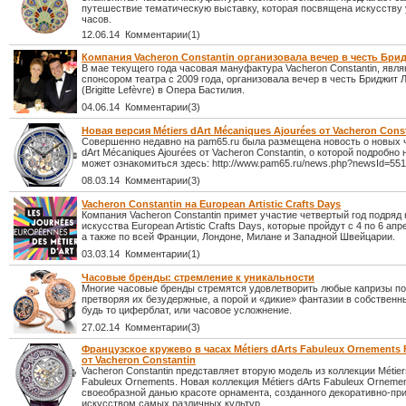
путешествие тематическую выставку, которая посвящена искусству
часов.
12.06.14 Комментарии(1)
Компания Vacheron Constantin организовала вечер в честь Бр
В мае текущего года часовая мануфактура Vacheron Constantin, явл
спонсором театра с 2009 года, организовала вечер в честь Бриджит
(Brigitte Lefèvre) в Опера Бастилия.
04.06.14 Комментарии(3)
Новая версия Métiers dArt Mécaniques Ajourées от Vacheron Cons
Совершенно недавно на pam65.ru была размещена новость о новых ч
dArt Mécaniques Ajourées от Vacheron Constantin, о которой подробно
может ознакомиться здесь: http://www.pam65.ru/news.php?newsId=551
08.03.14 Комментарии(3)
Vacheron Constantin на European Artistic Crafts Days
Компания Vacheron Constantin примет участие четвертый год подряд 
искусства European Artistic Crafts Days, которые пройдут с 4 по 6 ап
а также по всей Франции, Лондоне, Милане и Западной Швейцарии.
03.03.14 Комментарии(1)
Часовые бренды: стремление к уникальности
Многие часовые бренды стремятся удовлетворить любые капризы по
претворяя их безудержные, а порой и «дикие» фантазии в собственн
будь то циферблат, или часовое усложнение.
27.02.14 Комментарии(3)
Французское кружево в часах Métiers dArts Fabuleux Ornements 
от Vacheron Constantin
Vacheron Constantin представляет вторую модель из коллекции Métier
Fabuleux Ornements. Новая коллекция Métiers dArts Fabuleux Orneme
своеобразной данью красоте орнамента, созданного декоративно-п
искусством самых различных культур.