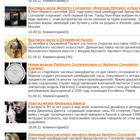
26.09.11 Комментарии(0)
Выставка часов Vacheron Constantin «American Heritage» в Нью
В Нью-Йорке в сентябре 2011 года известный швейцарский бренд Va
Constantin открывает свой первый бутик. Город Нью-Йорк выбран не 
ведь именно с этим мегаполисом тесно связана история компании. Э
магазин марки, имеющей уже бутики у себя на родине в Женеве, Шан
Москве.
16.09.11 Комментарии(0)
Выставка часов в Оружейной Палате
21 октября в Оружейной Палате состоится открытие выставки «500 л
европейского часового искусства». Данная выставка часов организ
Московского Кремля вместе с Фондом Высокого Часового Искусства
01.09.11 Комментарии(156)
Новая модель Patrimony Contemporaine от Vacheron Constantin:
платине!
Одна из старейших часовых мануфактур со дня своего основания в 
Марком создает роскошные швейцарские часы, популярность которы
предметом зависти многих часовых производителей. Ярким доказат
всему сказанному служит представленная компанией Vacheron Const
элегантная модель Patrimony Contemporaine, которая стала достойн
дополнением выпущенной в 2006 году коллекции Excellence Platine.
01.09.11 Комментарии(0)
Ушел из жизни Джеральд Джента
В возрасте 80-ти лет ушел в мир иной знаменитый дизайнер и легенд
мира Джеральд Джента, создавший знаковые часы ХХ столетия. Про
мимо стенда, посвященного часовой ярмарке в Базеле в начале 1990
нетрудно вспомнить, как благоговейно прохожие говорили об этом м
художнике.
18.08.11 Комментарии(0)
Американское наследие часового бренда Vacheron Constantin
Известный швейцарский часовой бренд Vacheron Constantin предста