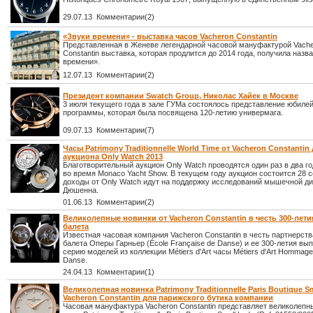
29.07.13 Комментарии(2)
«Звуки времени» - выставка часов Vacheron Constantin
Представленная в Женеве легендарной часовой мануфактурой Vach
Constantin выставка, которая продлится до 2014 года, получила назв
времени».
12.07.13 Комментарии(2)
Президент компании Swatch Group, Николас Хайек в Москве
3 июля текущего года в зале ГУМа состоялось представление юбиле
программы, которая была посвящена 120-летию универмага.
09.07.13 Комментарии(7)
Часы Patrimony Traditionnelle World Time от Vacheron Constantin
аукциона Only Watch 2013
Благотворительный аукцион Only Watch проводятся один раз в два г
во время Monaco Yacht Show. В текущем году аукцион состоится 28 с
доходы от Only Watch идут на поддержку исследований мышечной д
Дюшенна.
01.06.13 Комментарии(2)
Великолепные новинки от Vacheron Constantin в чеcть 300-лет
балета
Известная часовая компания Vacheron Constantin в честь партнерст
балета Оперы Гарньер (École Française de Danse) и ее 300-летия вы
серию моделей из коллекции Métiers d'Art часы Métiers d'Art Hommage à 
Danse.
24.04.13 Комментарии(1)
Великолепная новинка Patrimony Traditionnelle Paris Boutique Sm
Vacheron Constantin для парижского бутика компании
Часовая мануфактура Vacheron Constantin представляет великолепн