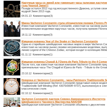
Наручные часы со змеей или «змеиные» часы талисман наступи
года Черной Змеи!!!
Позади остался 2012 год год могущественного Дракона, уступив свои
мудрой Змее 2013 года.
04.01.13 Комментарии(3)
Марка Vacheron Constantin стала обладателем премии Florens Pr
Известная компания Vacheron Constantin, известная на часовом рын
великолепными моделями наручных часов, получила премию Florens 
18.11.12 Комментарии(3)
Изящная новинка Year of the Snake от Vacheron Constantin
Одна из старейших швейцарских часовых марок в мире Vacheron Cons
известная на часовом рынке своими несравненными моделями, вып
линию Legend of the Chinese Zodiac, которая входит в коллекцию Métie
01.11.12 Комментарии(1)
Изящная новинка Chagall & l'Opera de Paris Tribute to the 4 Comp
После того, как известная часовая компания Vacheron Constantin пр
оригинальные часы The Chagall et lOpera de Paris - Tribute to the Gre
23.10.12 Комментарии(2)
Новинка от Vacheron Constantin - часы Patrimony Traditionnelle S
Швейцарская компания Vacheron Constantin представил новую модел
Traditionnelle Self-Winding (Ref. 43075/000R-9737), выполненную в эл
классическом стиле.
02.10.12 Комментарии(2)
Vacheron Constantin партнер Северо-Американского Института
Швейцарского Часового Мастерства NAIOSW
Швейцарская компания Vacheron Constantin объявила о двухлетнем