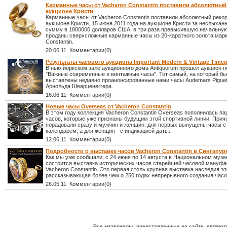
Карманные часы от Vacheron Constantin поставили абсолютный
аукционе Кристи
Карманные часы от Vacheron Constantin поставили абсолютный рекор
аукционе Кристи. 15 июня 2011 года на аукционе Кристи за неслыхан
сумму в 1800000 долларов США, в три раза превысившую начальную
проданы сверхсложные карманные часы из 20-каратного золота марк
Constantin.
20.06.11 Комментарии(0)
Результаты часового аукциона Important Modern & Vintage Timep
В нью-йоркском зале аукционного дома Antiquorum прошел аукцион 
"Важные современные и винтажные часы". Тот самый, на который б
выставлены недавно проанонсированные нами часы Audemars Piguet
Арнольда Шварценеггера.
16.06.11 Комментарии(0)
Новые часы Overseas от Vacheron Constantin
В этом году коллекция Vacheron Constantin Overseas пополнилась п
часов, которые уже признаны будущим этой спортивной линии. Прич
порадовали сразу и мужчин и женщин: для первых выпущены часы 
календарем, а для женщин - с индикацией даты.
12.06.11 Комментарии(0)
Подробности о выставке часов Vacheron Constantin в Сингапур
Как мы уже сообщали, с 24 июня по 14 августа в Национальном музе
состоится выставка исторических часов старейшей часовой мануф
Vacheron Constantin. Это первая столь крупная выставка наследия э
рассказывающая более чем о 250 годах непрерывного создания часо
26.05.11 Комментарии(0)
Все материалы, представленные на сайте, являют