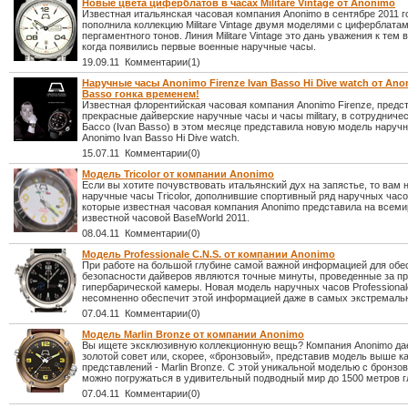
Новыe цвета циферблатов в часах Militare Vintage от Anonimo
Известная итальянская часовая компания Anonimo в сентябре 2011 г
пополнила коллекцию Militare Vintage двумя моделями с циферблатам
пергаментного тонов. Линия Militare Vintage это дань уважения к тем
когда появились первые военные наручные часы.
19.09.11 Комментарии(1)
Наручные часы Anonimo Firenze Ivan Basso Hi Dive watch от Ano
Basso гонка временем!
Известная флорентийская часовая компания Anonimo Firenze, пред
прекрасные дайверские наручные часы и часы military, в сотрудниче
Бассо (Ivan Basso) в этом месяце представила новую модель наручн
Anonimo Ivan Basso Hi Dive watch.
15.07.11 Комментарии(0)
Модель Tricolor от компании Anonimo
Если вы хотите почувствовать итальянский дух на запястье, то вам
наручные часы Tricolor, дополнившие спортивный ряд наручных часо
которые известная часовая компания Anonimo представила на всеми
известной часовой BaselWorld 2011.
08.04.11 Комментарии(0)
Модель Professionale C.N.S. от компании Anonimo
При работе на большой глубине самой важной информацией для обе
безопасности дайверов являются точные минуты, проведенные за п
гипербарической камеры. Новая модель наручных часов Professionale
несомненно обеспечит этой информацией даже в самых экстремаль
07.04.11 Комментарии(0)
Модель Marlin Bronze от компании Anonimo
Вы ищете эксклюзивную коллекционную вещь? Компания Anonimo да
золотой совет или, скорее, «бронзовый», представив модель выше к
представлений - Marlin Bronze. С этой уникальной моделью с бронз
можно погружаться в удивительный подводный мир до 1500 метров г
07.04.11 Комментарии(0)