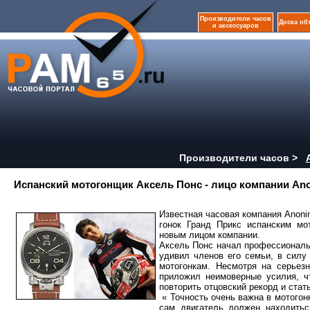
Производители часов
Доска об
и аксессуаров
Производители часов >
Испанский мотогонщик Аксель Понс - лицо компании An
Известная часовая компания Anoni
гонок Гранд Прикс испанским мо
новым лицом компании.
Аксель Понс начал профессиональн
удивил членов его семьи, в силу
мотогонкам. Несмотря на серьез
приложил неимоверные усилия, ч
повторить отцовский рекорд и стат
« Точность очень важна в мотогон
сам двигатель должен находитьс