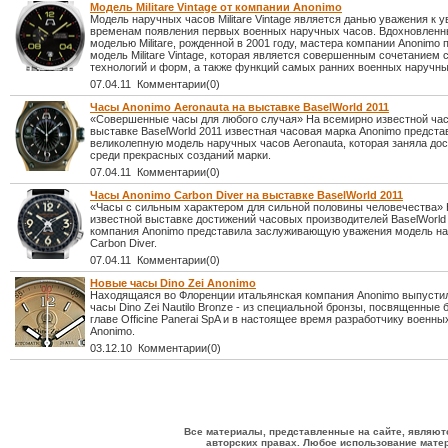
Модель Militare Vintage от компании Anonimo
Модель наручных часов Militare Vintage является данью уважения к 
временам появления первых военных наручных часов. Вдохновлен
моделью Militare, рожденной в 2001 году, мастера компании Anonimo
модель Militare Vintage, которая является совершенным сочетанием
технологий и форм, а также функций самых ранних военных наручны
07.04.11 Комментарии(0)
Часы Anonimo Aeronauta на выставке BaselWorld 2011
«Совершенные часы для любого случая» На всемирно известной ча
выставке BaselWorld 2011 известная часовая марка Anonimo предста
великолепную модель наручных часов Aeronauta, которая заняла до
среди прекрасных созданий марки.
07.04.11 Комментарии(0)
Часы Anonimo Carbon Diver на выставке BaselWorld 2011
«Часы с сильным характером для сильной половины человечества»
известной выставке достижений часовых производителей BaselWorld
компания Anonimo представила заслуживающую уважения модель н
Carbon Diver.
07.04.11 Комментарии(0)
Новые часы Dino Zei Anonimo
Находящаяся во Флоренции итальянская компания Anonimo выпусти
часы Dino Zei Nautilo Bronze - из специальной бронзы, посвященные
главе Officine Panerai SpA и в настоящее время разработчику военны
Anonimo.
03.12.10 Комментарии(0)
Все материалы, представленные на сайте, являют
авторских правах. Любое использование матер