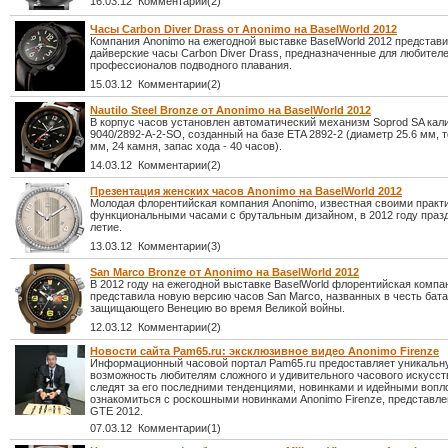
16.03.12 Комментарии(2)
Часы Carbon Diver Drass от Anonimo на BaselWorld 2012
Компания Anonimo на ежегодной выставке BaselWorld 2012 представ
дайверские часы Carbon Diver Drass, предназначенные для любителе
профессионалов подводного плавания.
15.03.12 Комментарии(2)
Nautilo Steel Bronze от Anonimo на BaselWorld 2012
В корпус часов установлен автоматический механизм Soprod SA кал
9040/2892-A-2-SO, созданный на базе ETA 2892-2 (диаметр 25.6 мм, 
мм, 24 камня, запас хода - 40 часов).
14.03.12 Комментарии(2)
Презентация женских часов Anonimo на BaselWorld 2012
Молодая флорентийская компания Anonimo, известная своими практ
функциональными часами с брутальным дизайном, в 2012 году празд
летие.
13.03.12 Комментарии(3)
San Marco Bronze от Anonimo на BaselWorld 2012
В 2012 году на ежегодной выставке BaselWorld флорентийская компа
представила новую версию часов San Marco, названных в честь бата
защищающего Венецию во время Великой войны.
12.03.12 Комментарии(2)
Новости сайта Pam65.ru: эксклюзивное видео Anonimo Firenze
Информационный часовой портал Pam65.ru предоставляет уникальн
возможность любителям сложного и удивительного часового искусст
следят за его последними тенденциями, новинками и идейными воп
ознакомиться с роскошными новинками Anonimo Firenze, представл
GTE 2012.
07.03.12 Комментарии(1)