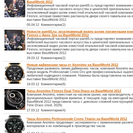
BaselWorld 2012
Информационный часовой портал pam65.ru представляет вниманию 
любителей высокого часового искусства и ценителей оригинальных 
эксклюзивный видео ролик известной итальянской часовой компании
Firenze, которая приветливо распахнула двери своего павильона на 
выставке BaselWorld 2012.
05.04.12 Комментарии(2)
Новости pam65.ru: эксклюзивный видео ролик презентации кн
Firenze с Дино Зеи на BaselWorld 2012
Информационный часовой портал pam65.ru представляет вниманию 
любителей высокого часового искусства и ценителей оригинальных 
эксклюзивный видео ролик известной итальянской часовой компании
Firenze, которая приветливо распахнула двери своего павильона на 
выставке BaselWorld 2012.
29.03.12 Комментарии(2)
Новые дайверские часы от Anonimo на BaselWorld 2012
Продолжая развивать линию дайверских часов, компания Anonimo в
новую модель Professionale Crono Oro для профессиональных ныря
любителей подводного плавания. Новинка была представлена на еже
выставке BaselWorld 2012.
19.03.12 Комментарии(8)
Часы Anonimo Firenze Dual Time Drass на BaselWorld 2012
Компания Anonimo, известная на часовом рынке, как производитель 
функциональных приборов времени, в текущем году на ежегодной в
BaselWorld 2012 представила часы с довольно сложной конструкцией 
Time Drass (mod. 2029).
17.03.12 Комментарии(4)
Часы Anonimo Professionale Crono Titanio на BaselWorld 2012
Компания Anonimo продолжает эксперименты с применением различ
материалов и их комбинаций в производстве часов.