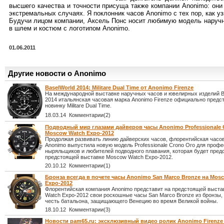
высшего качества и точности присуща также компании Anonimo: они
экстремальных случаях. Я поклонник часов Anonimo с тех пор, как узн
Будучи лицом компании, Аксель Понс носит любимую модель наручных 
в шлем и костюм с логотипом Anonimo.
01.06.2011
Другие новости о Anonimo
BaselWorld 2014: Militare Dual Time от Anonimo Firenze
На международной выставке наручных часов и ювелирных изделий B
2014 итальянская часовая марка Anonimo Firenze официально предс
новинку Militare Dual Time.
18.03.14 Комментарии(2)
Подводный мир глазами дайверов часы Anonimo Professionale 
Moscow Watch Expo-2012
Продолжая развивать линию дайверских часов, флорентийская часо
Anonimo выпустила новую модель Professionale Crono Oro для проф
ныряльщиков и любителей подводного плавания, которая будет пред
предстоящей выставке Moscow Watch Expo-2012.
20.10.12 Комментарии(1)
Бронза всегда в почете часы Anonimo San Marco Bronze на Mos
Expo-2012
Флорентийская компания Anonimo представит на предстоящей выст
Watch Expo-2012 свои роскошные часы San Marco Bronze из бронзы,
честь батальона, защищающего Венецию во время Великой войны.
18.10.12 Комментарии(3)
Новости pam65.ru: эксклюзивный видео ролик Anonimo Firenze