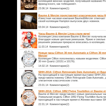
коллекцией женских моделей, получившей название Pr
французского, как «обещание».
23.06.14 Комментарии(1)
Baume & Mercier представляет классические часы
Известная часовая компания Baume&Mercier отмечает
своей коллекции Hampton выпуском двух новинок.
03.04.14 Комментарии(2)
Часы Baume & Mercier Linea стали ярче!
Коллекция Linea компании Baume & Mercier получила в
благодаря новым цветным ремешкам. Яркие и смелые 
решениях ремешки прекрасно вписались в коллекцию.
11.03.14 Комментарии(4)
Новые часы Clifton 30 mm Automatic и Clifton 30 m
Mercier
Коллекция Clifton пополнилась новыми моделями: Clifton
30 mm Quartz (10151 и 10176).
14.02.14 Комментарии(2)
SIHH-2014: Clifton Retrograde Date Automatic от Bau
На проходящей в настоящее время выставке SIHH 2014
представила новинку Clifton Retrograde Date Automatic,
элегантном классическом стиле.
23.01.14 Комментарии(2)
SIHH-2014: Clifton 1892 Flying Tourbillon от Baume et
Baume et Mercier представляет новые оригинальные ча
Уникальная модель Clifton 1892 Flying Tourbillon была 
проходящей в настоящее время в Женеве выставке SI
22.01.14 Комментарии(2)