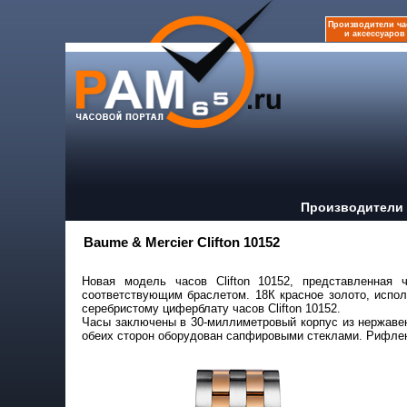
Производители ча
и аксессуаров
Производители 
Baume & Mercier Clifton 10152
Новая модель часов Clifton 10152, представленная 
соответствующим браслетом. 18К красное золото, испол
серебристому циферблату часов Clifton 10152.
Часы заключены в 30-миллиметровый корпус из нержавею
обеих сторон оборудован сапфировыми стеклами. Рифлен