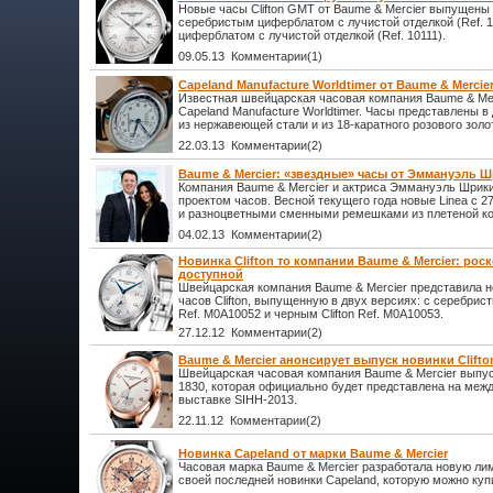
Новые часы Clifton GMT от Baume & Mercier выпущены 
серебристым циферблатом с лучистой отделкой (Ref. 1
циферблатом с лучистой отделкой (Ref. 10111).
09.05.13 Комментарии(1)
Capeland Manufacture Worldtimer от Baume & Mercie
Известная швейцарская часовая компания Baume & Mer
Capeland Manufacture Worldtimer. Часы представлены в
из нержавеющей стали и из 18-каратного розового золо
22.03.13 Комментарии(2)
Baume & Mercier: «звездные» часы от Эммануэль 
Компания Baume & Mercier и актриса Эммануэль Шрик
проектом часов. Весной текущего года новые Linea с
и разноцветными сменными ремешками из плетеной ко
04.02.13 Комментарии(2)
Новинка Clifton то компании Baume & Mercier: рос
доступной
Швейцарская компания Baume & Mercier представила 
часов Clifton, выпущенную в двух версиях: с серебрис
Ref. M0A10052 и черным Clifton Ref. M0A10053.
27.12.12 Комментарии(2)
Baume & Mercier анонсирует выпуск новинки Clifto
Швейцарская часовая компания Baume & Mercier выпуст
1830, которая официально будет представлена на меж
выставке SIHH-2013.
22.11.12 Комментарии(2)
Новинка Capeland от марки Baume & Mercier
Часовая марка Baume & Mercier разработала новую л
своей последней новинки Capeland, которую можно купи