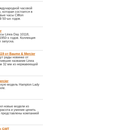
еждународной часовой
e), которая состоится в
ые часы Clifton
й 50-ых годов.
r
сы Linea Day 10118,
950-х годов. Коллекция
е запуска.
19 от Baume & Mercier
ут рады новинке от
чившие название Linea
ром 32 мм из нержавеющей
rcier
скую модель Hampton Lady
иле.
ил новые модели из
красота и умение ценить
и представлены компанией
on GMT