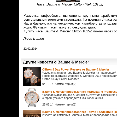
Часы Baume & Mercier Clifton (Ref. 10152)
Разметка циферблата выполнена крупными арабским
центральными золотыми стрелками. На позиции 3 часа ра
Часы базируются на механическом калибре с автоподзав
хода. Функции: часы, минуты, секунды, дата.
Купить часы Baume & Mercier Clifton 10152 можно через
Люси Витон
22.02.2014
Другие новости о Baume & Mercier
Clifton 8 Day Power Reserve от Baume & Mercier
Часовая мануфактура Baume & Mercier на проходящей
Гонконге выставке Watches & Wonders 2014 представ
Clifton 8 Day Power Reserve.
04.10.14 Комментарии(2)
Baume & Mercier представляет коллекцию Promess
Часовая марка Baume & Mercier выпустила коллекцию 
с французского переводится как «обещание».
25.08.14 Комментарии(1)
Baume & Mercier представляет новую коллекцию ж
Известная компания Baume & Mercier порадовала свои