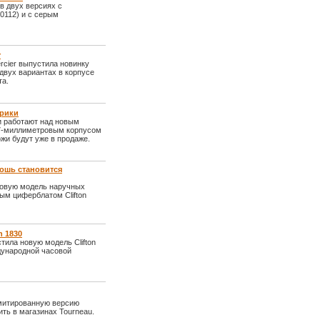
в двух версиях с
0112) и с серым
r
cier выпустила новинку
 двух вариантах в корпусе
та.
Шрики
и работают над новым
 27-миллиметровым корпусом
жи будут уже в продаже.
кошь становится
новую модель наручных
тым циферблатом Clifton
n 1830
ила новую модель Clifton
дународной часовой
имитированную версию
ть в магазинах Tourneau.