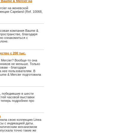
Baume & Mercier на
cier на женевской
кции Capeland (Ref. 10068,
часовая компания Baume &
пространстве, благодаря
но ознакомиться с
лоне.
ство с 200 тыс.
 Mercier? Вообще-то она
онников не меньше. Только
ловам - благодаря
 нее пользователям. В
aume & Mercier подготовила
ы, победившие в шести
остей часовой выставки
 теперь подробнее про
a
нила свою коллекцию Linea
ы с индикацией даты.
томатическим механизмом
ыпускала точно такие же