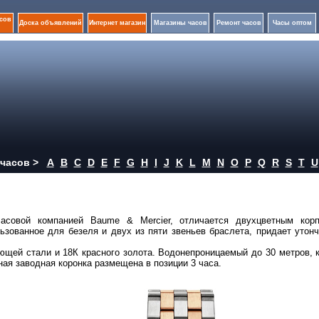
сов
Доска объявлений
Интернет магазин
Магазины часов
Ремонт часов
Часы оптом
часов >
A
B
C
D
E
F
G
H
I
J
K
L
M
N
O
P
Q
R
S
T
U
часовой компанией Baume & Mercier, отличается двухцветным кор
ьзованное для безеля и двух из пяти звеньев браслета, придает утон
щей стали и 18К красного золота. Водонепроницаемый до 30 метров, 
ая заводная коронка размещена в позиции 3 часа.