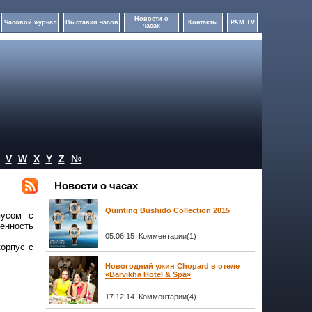
Новости о
Часовой журнал
Выставки часов
Контакты
PAM TV
часах
V
W
X
Y
Z
№
Новости о часах
Quinting Bushido Collection 2015
пусом с
ченность
05.06.15 Комментарии(1)
корпус с
Новогодний ужин Chopard в отеле
«Barvikha Hotel & Spa»
17.12.14 Комментарии(4)