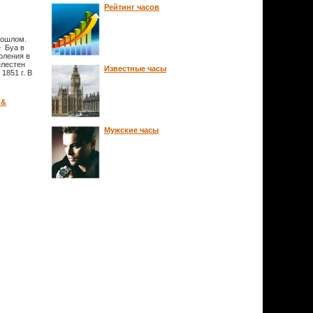
Рейтинг часов
рошлом.
 Буа в
оления в
елестен
Известные часы
1851 г. В
 &
Мужские часы