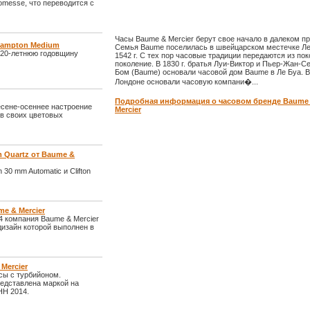
omesse, что переводится с
Часы Baume & Mercier берут свое начало в далеком п
 Hampton Medium
Семья Baume поселилась в швейцарском местечке Ле
 20-летнюю годовщину
1542 г. С тех пор часовые традиции передаются из пок
поколение. В 1830 г. братья Луи-Виктор и Пьер-Жан-С
Бом (Baume) основали часовой дом Baume в Ле Буа. В 
Лондоне основали часовую компани�...
Подробная информация о часовом бренде Baume
есене-осеннее настроение
Mercier
в своих цветовых
m Quartz от Baume &
 30 mm Automatic и Clifton
me & Mercier
 компания Baume & Mercier
 дизайн которой выполнен в
 Mercier
сы с турбийоном.
представлена маркой на
HH 2014.