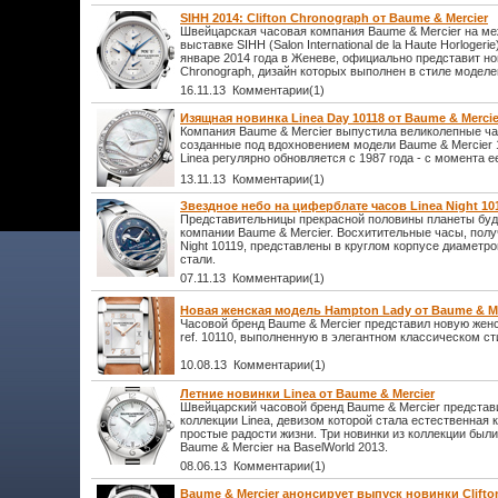
SIHH 2014: Clifton Chronograph от Baume & Mercier
Швейцарская часовая компания Baume & Mercier на м
выставке SIHH (Salon International de la Haute Horlogeri
январе 2014 года в Женеве, официально представит нов
Chronograph, дизайн которых выполнен в стиле моделе
16.11.13 Комментарии(1)
Изящная новинка Linea Day 10118 от Baume & Mercie
Компания Baume & Mercier выпустила великолепные ча
созданные под вдохновением модели Baume & Mercier 1
Linea регулярно обновляется с 1987 года - с момента е
13.11.13 Комментарии(1)
Звездное небо на циферблате часов Linea Night 101
Представительницы прекрасной половины планеты буд
компании Baume & Mercier. Восхитительные часы, полу
Night 10119, представлены в круглом корпусе диамет
стали.
07.11.13 Комментарии(1)
Новая женская модель Hampton Lady от Baume & Me
Часовой бренд Baume & Mercier представил новую жен
ref. 10110, выполненную в элегантном классическом ст
10.08.13 Комментарии(1)
Летние новинки Linea от Baume & Mercier
Швейцарский часовой бренд Baume & Mercier представ
коллекции Linea, девизом которой стала естественная 
простые радости жизни. Три новинки из коллекции был
Baume & Mercier на BaselWorld 2013.
08.06.13 Комментарии(1)
Baume & Mercier анонсирует выпуск новинки Clift