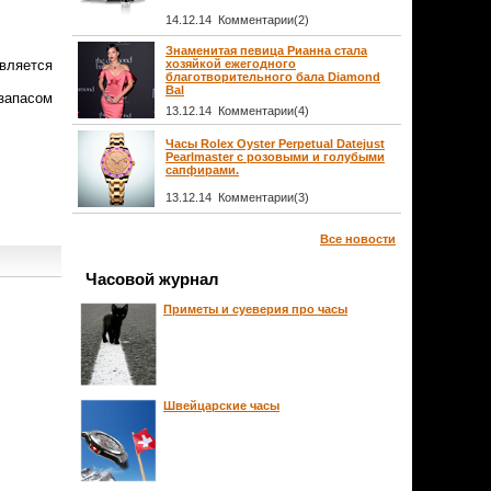
14.12.14 Комментарии(2)
Знаменитая певица Рианна стала
вляется
хозяйкой ежегодного
благотворительного бала Diamond
Bal
 запасом
13.12.14 Комментарии(4)
Часы Rolex Oyster Perpetual Datejust
Pearlmaster с розовыми и голубыми
сапфирами.
13.12.14 Комментарии(3)
Все новости
Часовой журнал
Приметы и суеверия про часы
Швейцарские часы