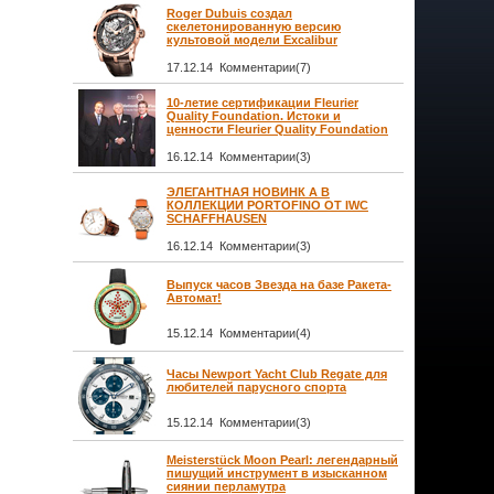
Roger Dubuis создал
скелетонированную версию
культовой модели Excalibur
17.12.14 Комментарии(7)
10-летие сертификации Fleurier
Quality Foundation. Истоки и
ценности Fleurier Quality Foundation
16.12.14 Комментарии(3)
ЭЛЕГАНТНАЯ НОВИНК А В
КОЛЛЕКЦИИ PORTOFINO ОТ IWC
SCHAFFHAUSEN
16.12.14 Комментарии(3)
Выпуск часов Звезда на базе Ракета-
Автомат!
15.12.14 Комментарии(4)
Часы Newport Yacht Club Regate для
любителей парусного спорта
15.12.14 Комментарии(3)
Meisterstück Moon Pearl: легендарный
пишущий инструмент в изысканном
сиянии перламутра