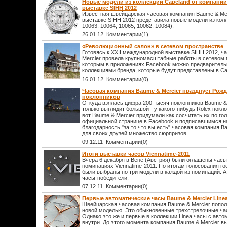
Новые модели из коллекции Capeland от компании 
выставке SIHH 2012
Известная швейцарская часовая компания Baume & Mer
выставке SIHH 2012 представила новые модели из колле
10063, 10064, 10065, 10062, 10084).
26.01.12 Комментарии(1)
«Революционный салон» в сетевом пространстве
Готовясь к XXII международной выставке SIHH 2012, 
Mercier провела крупномасштабные работы в сетевом 
которым в приложениях Facebook можно предваритель
коллекциями бренда, которые будут представлены в Са
16.01.12 Комментарии(0)
Часовая компания Baume & Mercier празднует Рожде
поклонников
Откуда взялась цифра 200 тысяч поклонников Baume &
только выглядит большой - у какого-нибудь Rolex покл
вот Baume & Mercier придумали как сосчитать их по го
официальной странице в Facebook и подписавшимся на
благодарность "за то что вы есть" часовая компания B
для своих друзей множество сюрпризов.
09.12.11 Комментарии(0)
Итоги выставки часов Viennatime-2011
Вчера 6 декабря в Вене (Австрия) были оглашены час
номинациях Viennatime-2011. По итогам голосования г
были выбраны по три модели в каждой из номинаций. А
часы-победители.
07.12.11 Комментарии(0)
Первые автоматические часы Baume & Mercier Line
Швейцарская часовая компания Baume & Mercier попол
новой моделью. Это обыкновенные трехстрелочные час
Однако это же и первые в коллекции Linea часы с ав
внутри. До этого момента компания Baume & Mercier в