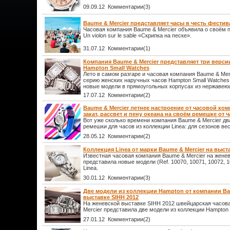
09.09.12 Комментарии(3)
Baume & Mercier представляет часы в честь фестивал
Часовая компания Baume & Mercier объявила о своём 
Un violon sur le sable «Скрипка на песке».
31.07.12 Комментарии(1)
Компания Baume & Mercier представляет три верси
Hampton Small Watches
Лето в самом разгаре и часовая компания Baume & Mer
серию женских наручных часов Hampton Small Watches,
новые модели в прямоугольных корпусах из нержавею
17.07.12 Комментарии(2)
Baume & Mercier летнее настроение от часовой ком
закат, рассвет и пену океана на своём ремешке от 
Вот уже сколько времени компания Baume & Mercier два
ремешки для часов из коллекции Linea: для сезонов вес
28.05.12 Комментарии(2)
Коллекция Linea от марки Baume & Mercier на выст
Известная часовая компания Baume & Mercier на жене
представила новые модели (Ref. 10070, 10071, 10072, 1
Linea.
30.01.12 Комментарии(3)
Две модели из коллекции Hampton от компании Bau
выставке SIHH 2012
На женевской выставке SIHH 2012 швейцарская часов
Mercier представила две модели из коллекции Hampton (
27.01.12 Комментарии(2)