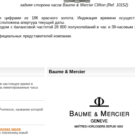
задняя сторона часов Baume & Mercier Clifton (Ref. 10152)
и цифрами из 18К красного золота. Индикация времени осущест
сположена апертура текущей даты.
одом с балансовой частотой 28 800 полуколебаний в час и 38-часовым
 официальных представителей компании.
Baume & Mercier
 в настоящее время в
ила лимитированные часы
e
Promesse, название которой
енских часов
х поклонниц новой