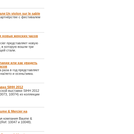
я Un violon sur le sable
партнёрстве с фестивалем
и новых женских часов
cier представляет новую
 в которую вошли три
щей стали.
пании или как увидеть
часов
 раза в год представляет
на/лето и осень/зима.
авке SIHH 2012
вской выставке SIHH 2012
0073, 10074) из коллекции
me & Mercier на
ая компания Baume &
Ref. 10047 и 10048).