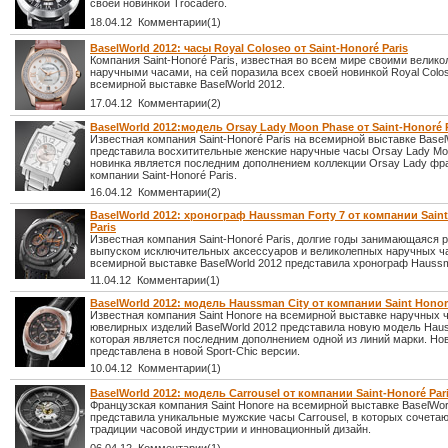
своей новинкой Trocadero.
18.04.12 Комментарии(1)
BaselWorld 2012: часы Royal Coloseo от Saint-Honoré Paris
Компания Saint-Honoré Paris, известная во всем мире своими велик
наручными часами, на сей поразила всех своей новинкой Royal Colo
всемирной выставке BaselWorld 2012.
17.04.12 Комментарии(2)
BaselWorld 2012:модель Orsay Lady Moon Phase от Saint-Honoré P
Известная компания Saint-Honoré Paris на всемирной выставке Basel
представила восхитительные женские наручные часы Orsay Lady Mo
новинка является последним дополнением коллекции Orsay Lady фр
компании Saint-Honoré Paris.
16.04.12 Комментарии(2)
BaselWorld 2012: хронограф Haussman Forty 7 от компании Sain
Paris
Известная компания Saint-Honoré Paris, долгие годы занимающаяся р
выпуском исключительных аксессуаров и великолепных наручных ча
всемирной выставке BaselWorld 2012 представила хронограф Haussm
11.04.12 Комментарии(1)
BaselWorld 2012: модель Haussman City от компании Saint Hono
Известная компания Saint Honore на всемирной выставке наручных 
ювелирных изделий BaselWorld 2012 представила новую модель Haus
которая является последним дополнением одной из линий марки. Но
представлена в новой Sport-Chic версии.
10.04.12 Комментарии(1)
BaselWorld 2012: модель Carrousel от компании Saint-Honoré Par
Французская компания Saint Honore на всемирной выставке BaselWor
представила уникальные мужские часы Carrousel, в которых сочета
традиции часовой индустрии и инновационный дизайн.