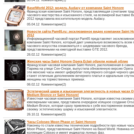
06.04.12 Комментарии(1)
BaselWorld 2012: модель Audacy от компании Saint Honore
Французская компания Saint Honore, представляющая сочетание тра
часового мастерства и изысканного стиля, на всемирной выставке B
2012 представила восхитительную модель Audacy.
05.04.12 Комментарии(1)
Новости сайта Pam65.ru: эксклюзивное видео компании Saint H
2012
Информационной часовой портал Pam65 представляет эксклюзивное
компании Saint Honore, который дает уникальную возможность всем
часового искусства ознакомиться c шедеврами часового бренда,
представленными на ежегодной выставке GTE 2012.
26.02.12 Комментарии(1)
Женские часы Saint Honore Opera Eclair обрели новый облик
Французская часовая компания Saint Honore, расположенная в само
Парижа на улице Сен-Оноре, выпустила обновленную версию Opera Ec
эти женские часы имеют циферблат популярного сегодня черного цв
станет отличным дополнением вечернего платья и идеальным спутн
женщины на торжественных приемах.
06.02.12 Комментарии(2)
Эстетический шарм и изысканная элегантность в новых часах O
Medium Bronze от Saint Honore!
Известная часовая компания Saint Honore, которая известна своим
ювелирными часами, представила очередное изящное создание Ors
Medium Bronze, которая сразу привлекла к себе восторженное внима
своему эстетическому шарму и изысканной элегантности.
26.10.11 Комментарии(0)
Часы Coloseo Moon Phase от Saint Honore
Наконец-то стали известны технические подробности про новые час
Moon Phase, представленные Saint Honore на Basel World. Новинка от
коллекции Coloseo и имеет индикатор лунных фаз.