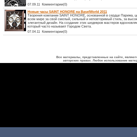
07.09.11 Комментарии(0)
Новые часы SAINT HONORE на BaselWorld 2011
Творения компании SAINT HONORE, основанной в сердце Парижа, ц
всем мире за свой смелый, сильный и неповторимый стиль, за высок
элегантный дизайн. На создание этих шедевров мастеров вдохновля
который часто называют Городом Света.
07.04.11 Комментарии(0)
Все материалы, представленные на сайте, являют
авторских правах. Любое использование матер