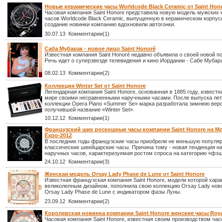
Новые керамические часы Worldcode Black Ceramic от Saint Hon
Часовая компания Saint Honore представила новую модель мужских
часов Worldcode Black Ceramic, выпущенную в керамическом корпус
создание новинки компанию вдохновили автогонки.
30.07.13 Комментарии(1)
Саба Мубарак - новое лицо Saint Honoré
Известная компания Saint Honoré недавно объявила о своей новой п
Речь идет о суперзвезде телевидения и кино Иордании - Сабе Мубара
08.02.13 Комментарии(2)
Коллекция Winter Set от Saint Honore
Легендарная компания Saint Honore, основанная в 1885 году, известн
мире своими несравненными наручными часами. После выпуска ле
коллекции Opera Piano «Summer Se» марка разработала зимнюю вер
получившей название «Winter Set».
10.12.12 Комментарии(1)
Французский шик роскошные часы компании Saint Honore на M
Expo-2012
В последние годы французские часы приобрели не меньшую популяр
классические швейцарские часы. Причина тому - новая тенденция н
наручных часов, характеризуемая ростом спроса на категорию «фэш
24.10.12 Комментарии(3)
Женская модель Orsay Lady Phase de Lune от Saint Honore
Известная французская компания Saint Honore, модели которой хар
великолепным дизайном, пополнила свою коллекцию Orsay Lady нов
Orsay Lady Phase de Lune с индикатором фазы Луны.
23.09.12 Комментарии(2)
Королевская новинка компании Saint Honore женские часы Roya
Часовая компания Saint Honore, известная своим производством час