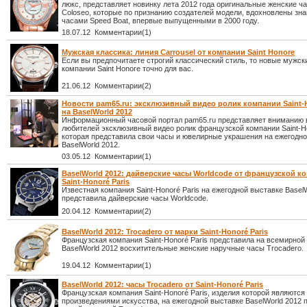
люкс, представляет новинку лета 2012 года оригинальные женские ч
Coloseo, которые по признанию создателей модели, вдохновлены з
часами Speed Boat, впервые выпущенными в 2000 году.
18.07.12 Комментарии(1)
Мужская классика: линия Carrousel от компании Saint Honore
Если вы предпочитаете строгий классический стиль, то новые мужск
компании Saint Honore точно для вас.
21.06.12 Комментарии(2)
Новости pam65.ru: эксклюзивный видео ролик компании Saint-H
на BaselWorld 2012
Информационный часовой портал pam65.ru представляет вниманию 
любителей эксклюзивный видео ролик французской компании Saint-Ho
которая представила свои часы и ювелирные украшения на ежегодн
BaselWorld 2012.
03.05.12 Комментарии(1)
BaselWorld 2012: дайверские часы Worldcode от французской к
Saint-Honoré Paris
Известная компания Saint-Honoré Paris на ежегодной выставке Basel
представила дайверские часы Worldcode.
20.04.12 Комментарии(2)
BaselWorld 2012: Trocadero от марки Saint-Honoré Paris
Французская компания Saint-Honoré Paris представила на всемирной
BaselWorld 2012 восхитительные женские наручные часы Trocadero.
19.04.12 Комментарии(1)
BaselWorld 2012: часы Trocadero от Saint-Honoré Paris
Французская компания Saint-Honoré Paris, изделия которой являются
произведениями искусства, на ежегодной выставке BaselWorld 2012 