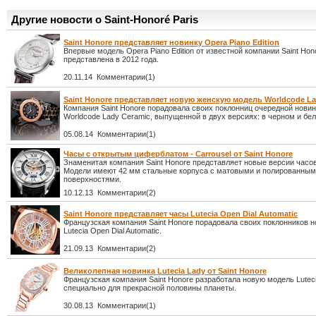
Другие новости о Saint-Honoré Paris
Saint Honore представляет новинку Opera Piano Edition
Впервые модель Opera Piano Edition от известной компании Saint Hon
представлена в 2012 года.
20.11.14 Комментарии(1)
Saint Honore представляет новую женскую модель Worldcode La
Компания Saint Honore порадовала своих поклонниц очередной нови
Worldcode Lady Ceramic, выпущенной в двух версиях: в черном и бел
05.08.14 Комментарии(1)
Часы с открытым циферблатом - Carrousel от Saint Honore
Знаменитая компания Saint Honore представляет новые версии часов
Модели имеют 42 мм стальные корпуса с матовыми и полированны
поверхностями.
10.12.13 Комментарии(2)
Saint Honore представляет часы Lutecia Open Dial Automatic
Французская компания Saint Honore порадовала своих поклонников 
Lutecia Open Dial Automatic.
21.09.13 Комментарии(2)
Великолепная новинка Lutecia Lady от Saint Honore
Французская компания Saint Honore разработала новую модель Lutec
специально для прекрасной половины планеты.
30.08.13 Комментарии(1)