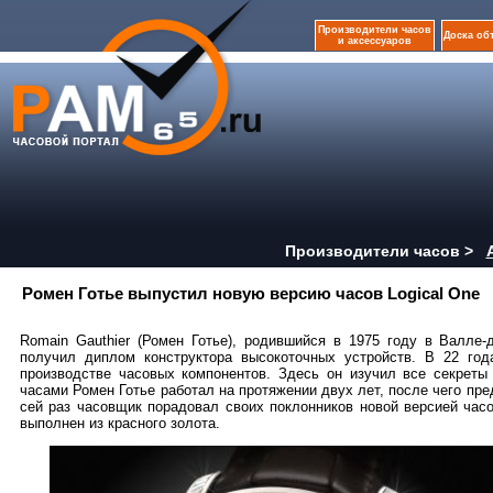
Производители часов
Доска об
и аксессуаров
Производители часов >
Ромен Готье выпустил новую версию часов Logical One
Romain Gauthier (Ромен Готье), родившийся в 1975 году в Валле-
получил диплом конструктора высокоточных устройств. В 22 го
производстве часовых компонентов. Здесь он изучил все секреты
часами Ромен Готье работал на протяжении двух лет, после чего пр
сей раз часовщик порадовал своих поклонников новой версией часо
выполнен из красного золота.