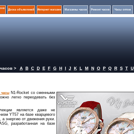
сов
Доска объявлений
Интернет магазин
Магазины часов
Ремонт часов
Часы оптом
часов >
A
B
C
D
E
F
G
H
I
J
K
L
M
N
O
P
Q
R
S
T
U
N1-Rocket со сменными
 часы
ожно легко переодевать без
ллекции является даже не
низм YT57 на базе кварцевого
, а энергию от движения руки.
ASG, разработанная на базе