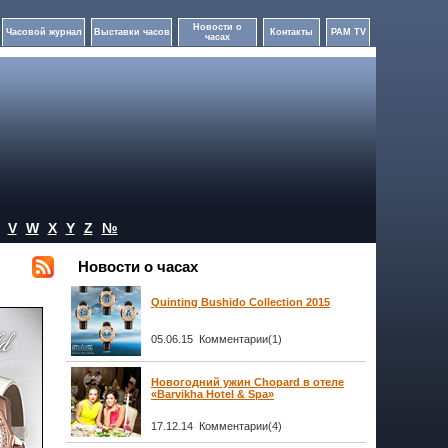
Новости о
Часовой журнал
Выставки часов
Контакты
PAM TV
часах
V
W
X
Y
Z
№
Новости о часах
Quinting Bushido Collection 2015
05.06.15 Комментарии(1)
Новогодний ужин Chopard в отеле
«Barvikha Hotel & Spa»
17.12.14 Комментарии(4)