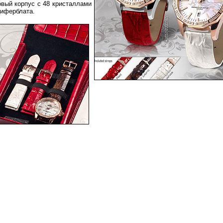
вый корпус с 48 кристаллами
циферблата.