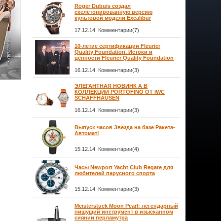
Roger Dubuis создал
скелетонированную версию
культовой модели Excalibur
17.12.14 Комментарии(7)
10-летие сертификации Fleurier
Quality Foundation. Истоки и
ценности Fleurier Quality Foundation
16.12.14 Комментарии(3)
ЭЛЕГАНТНАЯ НОВИНК А В
КОЛЛЕКЦИИ PORTOFINO ОТ IWC
SCHAFFHAUSEN
16.12.14 Комментарии(3)
Выпуск часов Звезда на базе Ракета-
Автомат!
15.12.14 Комментарии(4)
Часы Newport Yacht Club Regate для
любителей парусного спорта
15.12.14 Комментарии(3)
Meisterstück Moon Pearl: легендарный
пишущий инструмент в изысканном
сиянии перламутра