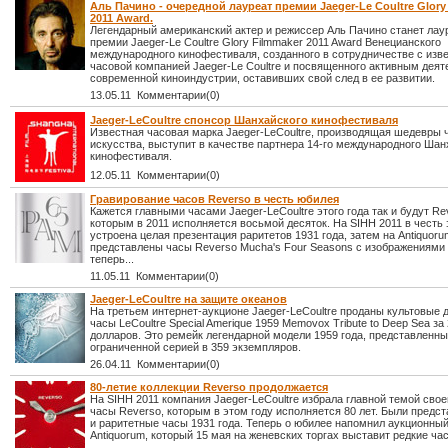
Аль Пачино - очередной лауреат премии Jaeger-Le Coultre Glory
2011 Award.
Легендарный американский актер и режиссер Аль Пачино станет лау
премии Jaeger-Le Coultre Glory Filmmaker 2011 Award Венецианского
международного кинофестиваля, созданного в сотрудничестве с изв
часовой компанией Jaeger-Le Coultre и посвященного активным дея
современной киноиндустрии, оставивших свой след в ее развитии.
13.05.11 Комментарии(0)
Jaeger-LeCoultre спонсор Шанхайского кинофестиваля
Известная часовая марка Jaeger-LeCoultre, производящая шедевры 
искусства, выступит в качестве партнера 14-го международного Шан
кинофестиваля.
12.05.11 Комментарии(0)
Гравирование часов Reverso в честь юбилея
Кажется главными часами Jaeger-LeCoultre этого года так и будут Re
которым в 2011 исполняется восьмой десяток. На SIHH 2011 в честь 
устроена целая презентация раритетов 1931 года, затем на Antiquor
представлены часы Reverso Mucha's Four Seasons с изображениями
теперь...
11.05.11 Комментарии(0)
Jaeger-LeCoultre на защите океанов
На третьем интернет-аукционе Jaeger-LeCoultre проданы культовые 
часы LeCoultre Special Amerique 1959 Memovox Tribute to Deep Sea за
долларов. Это ремейк легендарной модели 1959 года, представленн
ограниченной серией в 359 экземпляров.
26.04.11 Комментарии(0)
80-летие коллекции Reverso продолжается
На SIHH 2011 компания Jaeger-LeCoultre избрала главной темой свое
часы Reverso, которым в этом году исполняется 80 лет. Были предс
и раритетные часы 1931 года. Теперь о юбилее напомнил аукционны
Antiquorum, который 15 мая на женевских торгах выставит редкие ча