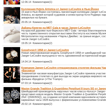
12.06.14 Комментарии(1)
Коллекция Hybris Artistica от Jaeger-LeCoultre в Нью-Йорке
15 мая в Нью-Йорке состоялась презентация коллекции Jaeger-LeCoul
Artistica, во время которой художник и иллюстратор Кэти Роджерс н
акварелью на бумаге.
20.05.14 Комментарии(2)
Дайаны Крюгер на MET Gala в часах Jaeger-LeCoultre
На красной дорожке нью-йоркского MET Gala - вечера благотворител
честь торжественного открытия выставки Института костюмов Музея
Метрополитен под названием «Чарльз Джеймс: за гранью моды», сос
часов Jaeger-LeCoultre.
19.05.14 Комментарии(2)
Geophysic® 1958 от Jaeger-LeCoultre
Новая лимитированная модель Geophysic® 1958 от швейцарской ча
Jaeger-LeCoultre выпущена в честь одноименной исторической моде
14.04.14 Комментарии(3)
Компания Jaeger-LeCoultre отпраздновала столетие фильма Ча
«Бродяга»
Знаменитая часовая мануфактура Jaeger-LeCoultre приняла участие
праздновании столетия со дня выхода на экран шедевра мирового не
фильма «Бродяга» («The Tramp»).
07.03.14 Комментарии(2)
Master Grande Tradition à Quantième Perpétuel 8 jours SQ от Jaege
Швейцарский производитель наручных часов класса «luxury» Jaeger-
представил новую модель Master Grande Tradition à Quantième Perpétu
(Ref. Q50635SQ), на создание которой компанию вдохновили истори
карманные часы 1928 выпуска с фирменными усложнениями Grande C
20.02.14 Комментарии(2)