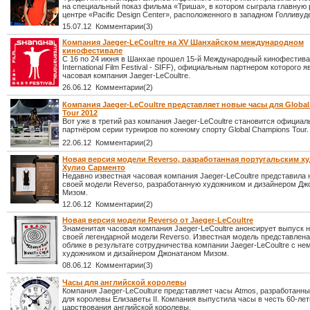
на специальный показ фильма «Триша», в котором сыграла главную 
центре «Pacific Design Center», расположенного в западном Голливуд
15.07.12 Комментарии(3)
Компания Jaeger-LeCoultre на XV Шанхайском международном
кинофестивале
С 16 по 24 июня в Шанхае прошел 15-й Международный кинофестива
International Film Festival - SIFF), официальным партнером которого 
часовая компания Jaeger-LeCoultre.
26.06.12 Комментарии(2)
Компания Jaeger-LeCoultre представляет новые часы для Globa
Tour 2012
Вот уже в третий раз компания Jaeger-LeCoultre становится официа
партнёром серии турниров по конному спорту Global Champions Tour.
22.06.12 Комментарии(2)
Новая версия модели Reverso, разработанная португальским 
Хулио Сарменто
Недавно известная часовая компания Jaeger-LeCoultre представила
своей модели Reverso, разработанную художником и дизайнером Дж
Мизом.
12.06.12 Комментарии(2)
Новая версия модели Reverso от Jaeger-LeCoultre
Знаменитая часовая компания Jaeger-LeCoultre анонсирует выпуск 
своей легендарной модели Reverso. Известная модель представлена
облике в результате сотрудничества компании Jaeger-LeCoultre с не
художником и дизайнером Джонатаном Мизом.
08.06.12 Комментарии(3)
Часы для английской королевы
Компания Jaeger-LeCoulture представляет часы Atmos, разработанн
для королевы Елизаветы II. Компания выпустила часы в честь 60-лет
царствования английской королевы.