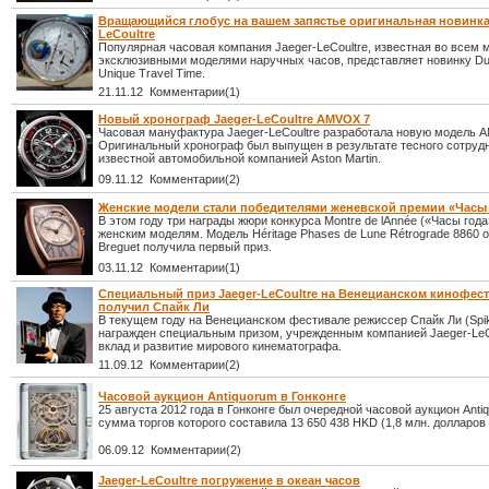
Вращающийся глобус на вашем запястье оригинальная новинка 
LeCoultre
Популярная часовая компания Jaeger-LeCoultre, известная во всем 
эксклюзивными моделями наручных часов, представляет новинку D
Unique Travel Time.
21.11.12 Комментарии(1)
Новый хронограф Jaeger-LeCoultre AMVOX 7
Часовая мануфактура Jaeger-LeCoultre разработала новую модель 
Оригинальный хронограф был выпущен в результате тесного сотруд
известной автомобильной компанией Aston Martin.
09.11.12 Комментарии(2)
Женские модели стали победителями женевской премии «Часы
В этом году три награды жюри конкурса Montre de lAnnée («Часы года
женским моделям. Модель Héritage Phases de Lune Rétrograde 8860 
Breguet получила первый приз.
03.11.12 Комментарии(1)
Специальный приз Jaeger-LeCoultre на Венецианском кинофес
получил Спайк Ли
В текущем году на Венецианском фестивале режиссер Спайк Ли (Spi
награжден специальным призом, учрежденным компанией Jaeger-LeCo
вклад и развитие мирового кинематографа.
11.09.12 Комментарии(2)
Часовой аукцион Antiquorum в Гонконге
25 августа 2012 года в Гонконге был очередной часовой аукцион Anti
сумма торгов которого составила 13 650 438 HKD (1,8 млн. долларов
06.09.12 Комментарии(2)
Jaeger-LeCoultre погружение в океан часов