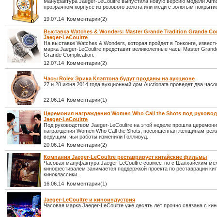
Мануфактура Jaeger-LeCoultre выпустила новую версию модели Atm
прозрачном корпусе из розового золота или меди с золотым покрыти
19.07.14 Комментарии(2)
Выставка Watches & Wonders: Master Grande Tradition Grande Com
Jaeger-LeCoultre
На выставке Watches & Wonders, которая пройдет в Гонконге, извест
марка Jaeger-LeCoultre представит великолепные часы Master Grande
Grande Complication.
12.07.14 Комментарии(2)
Часы Rolex Эрика Клэптона будут проданы на аукционе
27 и 28 июня 2014 года аукционный дом Auctionata проведет два час
22.06.14 Комментарии(1)
Церемония награждения Women Who Call the Shots под руково
Jaeger-LeCoultre
Под руководством Jaeger-LeCoultre на этой неделе прошла церемон
награждения Women Who Call the Shots, посвященная женщинам-реж
ведущим, чьи работы изменили Голливуд.
20.06.14 Комментарии(2)
Компания Jaeger-LeCoultre реставрирует китайские фильмы
Часовая мануфактура Jaeger-LeCoultre совместно с Шанхайским м
кинофестивалем занимается поддержкой проекта по реставрации ки
киноклассики.
16.06.14 Комментарии(1)
Jaeger-LeCoultre и киноиндустрия
Часовая марка Jaeger-LeCoultre уже десять лет прочно связана с ки