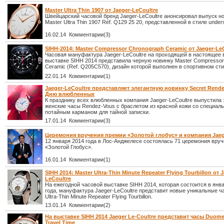
Master Ultra Thin 1907 от Jaeger-LeCoultre
Швейцарский часовой бренд Jaeger-LeCoultre анонсировал выпуск н
Master Ultra Thin 1907 Réf. Q129 25 20, представленной в стиле under
16.02.14 Комментарии(3)
SIHH-2014: Master Compressor Chronograph Ceramic от Jaeger-Le
Часовая мануфактура Jaeger-LeCoultre на проходящей в настоящее
выставке SIHH 2014 представила черную новинку Master Compressor
Ceramic (Ref. Q205C570), дизайн которой выполнен в спортивном сти
22.01.14 Комментарии(1)
Jaeger-LeCoultre представляет элегантную новинку Secret Rend
Дню влюбленных
К празднику всех влюбленных компания Jaeger-LeCoultre выпустила
женские часы Rendez-Vous с браслетом из красной кожи со специал
потайным карманом для тайной записки.
17.01.14 Комментарии(3)
Церемония вручения премии «Золотой глобус» и компания Jaeg
12 января 2014 года в Лос-Анджелесе состоялась 71 церемония вру
«Золотой Глобус».
16.01.14 Комментарии(1)
SIHH 2014: Master Ultra-Thin Minute Repeater Flying Tourbillon от J
LeCoultre
На ежегодной часовой выставке SIHH 2014, которая состоится в янв
года, мануфактура Jaeger-LeCoultre представит новые уникальные ч
Ultra-Thin Minute Repeater Flying Tourbillon.
13.01.14 Комментарии(2)
На выставке SIHH 2014 Jaeger Le-Coultre представит часы Duome
Travel Time