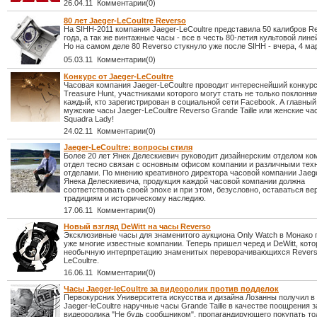
26.04.11 Комментарии(0)
80 лет Jaeger-LeCoultre Reverso
На SIHH-2011 компания Jaeger-LeCoultre представила 50 калибров R
года, а так же винтажные часы - все в честь 80-летия культовой лине
Но на самом деле 80 Reverso стукнуло уже после SIHH - вчера, 4 ма
05.03.11 Комментарии(0)
Конкурс от Jaeger-LeCoultre
Часовая компания Jaeger-LeCoultre проводит интереснейший конкур
Treasure Hunt, участниками которого могут стать не только поклонник
каждый, кто зарегистрирован в социальной сети Facebook. А главный 
мужские часы Jaeger-LeCoultre Reverso Grande Taille или женские ч
Squadra Lady!
24.02.11 Комментарии(0)
Jaeger-LeCoultre: вопросы стиля
Более 20 лет Янек Делескиевич руководит дизайнерским отделом ко
отдел тесно связан с основным офисом компании и различными тех
отделами. По мнению креативного директора часовой компании Jaege
Янека Делескиевича, продукция каждой часовой компании должна
соответствовать своей эпохе и при этом, безусловно, оставаться ве
традициям и историческому наследию.
17.06.11 Комментарии(0)
Новый взгляд DeWitt на часы Reverso
Эксклюзивные часы для знаменитого аукциона Only Watch в Монако 
уже многие известные компании. Теперь пришел черед и DeWitt, кото
необычную интерпретацию знаменитых переворачивающихся Revers
LeCoultre.
16.06.11 Комментарии(0)
Часы Jaeger-leCoultre за видеоролик против подделок
Первокурсник Университета искусства и дизайна Лозанны получил в 
Jaeger-leCoultre наручные часы Grande Taille в качестве поощрения 
видеоролика "Не будь сообщником", пропагандирующего покупать то