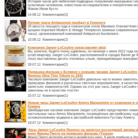
История часов для любителей подводных погружений неразрывно св
культовым человеком, известным исследователем и покорителем мо
Жаком Ивом Кусто.
14.08.12 Комментарии(2)
Летние торги Antiquorum пройдут в Гонконге
25 августа текущего года в гонконгском отеле Mandarin Oriental Hotel
аукцион Important Modern & Vintage Timepieces (важные современны
часы), организованный компанией Antiquorum Auctioneers.
10.08.12 Комментарии(2)
Компания Jaeger-LeCoultre представляет мёд!
Вы, конечно, будете очень удивлены, но начиная с июня 2012 года п
штаб-квартиру Jaeger-LeCoultre, расположенной в городке Валле де Ж
Joux) выставлены десять пчелиных ульев, принадлежащих мануфакт
28.07.12 Комментарии(2)
Премьера фильма о Бэтмене с новыми часами Jaeger-LeCoultre
Reverso Ultra Thin Tribute to 1931
Часовую компанию Jaeger-LeCoultre довольно часто можно заметить
премьерах фильмов и различных светских мероприятиях, в качестве
запястьях знаменитостей. Однако на этот раз часы Jaeger-LeCoultre
замечены не в качестве «гостя»
23.07.12 Комментарии(1)
Новые часы Jaeger-LeCoultre Atmos Marqueterie от компании в ч
Климта
Швейцарская часовая компания Jaeger-LeCoultre представляет новин
настольные часы Atmos Marqueterie, посвящённые австрийскому худ
основоположнику модерна в австрийской живописи Густаву Климту.
18.07.12 Комментарии(1)
Часы Jaeger-LeCoultre Reverso на запястье восходящей звезды
кино Фриды Пинто на премьере фильма «Триша»
Фрида Пинто молодая актриса индийского кино, 8 июля прибыла в Л