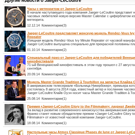
Другие новости о Jaeger-LeCoultre
Часы с метеоритом от Jaeger-LeCoultre
В начале наступающего года компания Jaeger-LeCoultre представит н
часовых любителей новую версию Master Calendar с циферблатом из
метеорита.
12.12.14 Комментарии(3)
Jaeger-LeCoultre представляет женскую модель Rendez-Vous Ivy
Repeater
Изящная модель Rendez-Vous Ivy Minute Repeater от часовой мануф
Jaeger-LeCoultre выпущена специально для прекрасной половины пл
01.10.14 Комментарии(2)
Специальный приз от Jaeger-LeCoultre для победителей Венец
кинофестиваля
71-ый Венецианский кинофестиваль в этом году прошел с 27 августа
сентября.
20.09.14 Комментарии(1)
Модель Master Grande Tradition à Tourbillon на запястье Клайва 
В американском телесериале «Больница Никербокер», премьера кот
состоялась 8 августа 2014 года, известный актер и посланник часов
Jaeger-LeCoultre Клайв Оуэн носит часы Master Grande Tradition à Tour
25.08.14 Комментарии(1)
Премия «Jaeger-LeCoultre Glory to the Filmmaker»: лауреат Дже
За вклад в развитие современного киноискусства американский реж
Франко станет новым обладателем премии «Jaeger-LeCoultre Glory to
Filmmaker» от известной часовой компании Jaeger-LeCoultre.
18.08.14 Комментарии(1)
Настольные часы Atmos Classique Phases de lune от Jaeger-LeCo