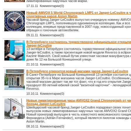
лимитированных наручных часов марки.
17.11.11 Комментарии(0)
Новый AMVOX 5 World Chronograph LMP1 от Jaeger-LeCoultre в 
спортивных каров Aston Martin
Часовой бренд Jaeger-LeCoultre выпустил очередную новинку AMVOX
Chronograph LMP1, пополнившую одноименную коллекцию. Как и все
коллекции, впервые представленной в 2007 году, новосозданный хро
обращен к гоночным автомобилям.
09.11.11 Комментарии(0)
В Петербурге состоялось торжественное официальное открыти
Jaeger-leCoultre
13 октября в Петербурге состоялось торжественное официальное от
Jaeger-leCoultre, а также презентация новой модели Reverso à eclips
Kazimir Malevich. Свой новый бутик известная часовая мануфактура 
доме № 12 на Большой Конюшенной улице.
21.10.11 Комментарии(0)
В Петербурге откроется новый магазин часов Jaeger-LeCoultre
В Санкт-Петербурге на Большой Конюшенной 13 октября состоится 
открытия 35-го в Мире магазина часов Jaeger-LeCoultre. Особенным
часовой магазин делает так же тот факт, что в год его открытия Jaege
празднует 80-летний юбилей своей "визитной карточки" - легендарно
Reverso.
10.10.11 Комментарии(0)
Новые лимитированные часы AMVOX2 Grand Chronograph от ча
бренда Jaeger-LeCoultre
Швейцарский часовой бренд Jaeger-LeCoultre порадовал своих почи
выпуском новых лимитированных наручных часов AMVOX2 Grand Ch
Новый хронограф выпущен в честь известного мексиканского гонщи
Фернандеса (Adrián Fernández), который является пилотом команды
Aston Martin.
08.10.11 Комментарии(0)