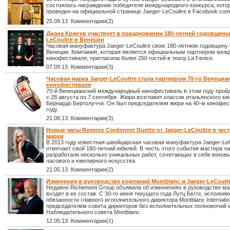
состоялось награждение победителя международного конкурса, кото
проведен на официальной странице Jaeger-LeCoultre в Facebook.com
25.09.13 Комментарии(2)
Диана Крюгер участвует в праздновании 180-летней годовщины 
LeCoultre в Венеции
Часовая мануфактура Jaeger-LeCoultre свою 180-летнюю годовщину 
Венеции. Компания, которая является официальным партнером меж
кинофестиваля, пригласила более 250 гостей в театр La Fenice.
07.09.13 Комментарии(3)
Часовая марка Jaeger-LeCoultre стала партнером 70-го Венециа
кинофестиваля
70-й Венецианский международный кинофестиваль в этом году пройд
с 28 августа по 7 сентября. Жюри возглавит классик итальянского к
Бернардо Бертолуччи. Он был председателем жюри на 40-м кинофес
году.
21.08.13 Комментарии(3)
Новые часы Reverso Cordonnet Duetto от Jaeger-LeCoultre в чест
марки
В 2013 году известная швейцарская часовая мануфактура Jaeger-LeC
отмечает свой 180-летний юбилей. В честь этого события мастера ч
разработали несколько уникальных работ, сочетающих в себе веков
часового и ювелирного искусства.
21.05.13 Комментарии(2)
Изменения в руководстве компаний Montblanc и Jaeger-LeCoult
Недавно Richemont Group объявила об изменениях в руководстве ма
входят в ее состав. С 30-го июня текущего года Лутц Бегте, исполня
обязанности главного исполнительного директора Montblanc Internatio
председателем совета директоров без исполнительных полномочий и
Наблюдательного совета Montblanc.
12.05.13 Комментарии(1)