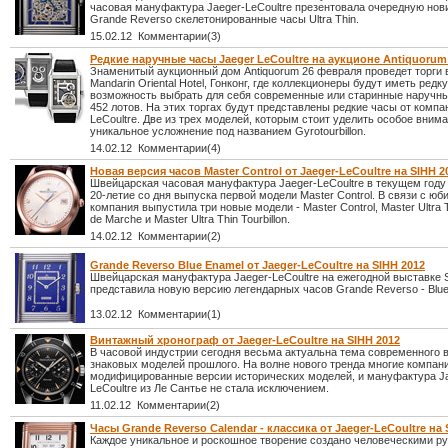
часовая мануфактура Jaeger-LeCoultre презентовала очередную нови
Grande Reverso скелетонированные часы Ultra Thin.
15.02.12 Комментарии(3)
Редкие наручные часы Jaeger LeCoultre на аукционе Antiquorum
Знаменитый аукционный дом Antiquorum 26 февраля проведет торги 
Mandarin Oriental Hotel, Гонконг, где коллекционеры будут иметь редк
возможность выбрать для себя современные или старинные наручны
452 лотов. На этих торгах будут представлены редкие часы от компа
LeCoultre. Две из трех моделей, которым стоит уделить особое вним
уникальное усложнение под названием Gyrotourbillon.
14.02.12 Комментарии(4)
Новая версия часов Master Control от Jaeger-LeCoultre на SIHH 2
Швейцарская часовая мануфактура Jaeger-LeCoultre в текущем году
20-летие со дня выпуска первой модели Master Control. В связи с юб
компания выпустила три новые модели - Master Control, Master Ultra 
de Marche и Master Ultra Thin Tourbillon.
14.02.12 Комментарии(2)
Grande Reverso Blue Enamel от Jaeger-LeCoultre на SIHH 2012
Швейцарская мануфактура Jaeger-LeCoultre на ежегодной выставке 
представила новую версию легендарных часов Grande Reverso - Blue
13.02.12 Комментарии(1)
Винтажный хронограф от Jaeger-LeCoultre на SIHH 2012
В часовой индустрии сегодня весьма актуальна тема современного
знаковых моделей прошлого. На волне нового тренда многие компан
модифицированные версии исторических моделей, и мануфактура J
LeCoultre из Ле Сантье не стала исключением.
11.02.12 Комментарии(2)
Часы Grande Reverso Calendar - классика от Jaeger-LeCoultre на 
Каждое уникальное и роскошное творение создано человеческими ру