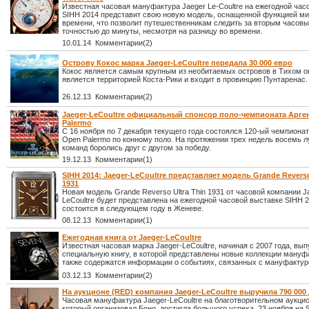
Известная часовая мануфактура Jaeger Le-Coultre на ежегодной час
SIHH 2014 представит свою новую модель, оснащенной функцией ми
времени, что позволит путешественникам следить за вторым часов
точностью до минуты, несмотря на разницу во времени.
10.01.14 Комментарии(2)
Острову Кокос марка Jaeger-LeCoultre передала 30 000 евро
Кокос является самым крупным из необитаемых островов в Тихом о
является территорией Коста-Рики и входит в провинцию Пунтаренас.
26.12.13 Комментарии(2)
Jaeger-LeCoultre официальный спонсор поло-чемпионата Арг
Palermo
С 16 ноября по 7 декабря текущего года состоялся 120-ый чемпиона
Open Palermo по конному поло. На протяжении трех недель восемь 
команд боролись друг с другом за победу.
19.12.13 Комментарии(1)
SIHH 2014: Jaeger-LeCoultre представляет модель Grande Reverso
1931
Новая модель Grande Reverso Ultra Thin 1931 от часовой компании J
LeCoultre будет представлена на ежегодной часовой выставке SIHH 2
состоится в следующем году в Женеве.
08.12.13 Комментарии(1)
Ежегодная книга от Jaeger-LeCoultre
Известная часовая марка Jaeger-LeCoultre, начиная с 2007 года, вып
специальную книгу, в которой представлены новые коллекции мануф
также содержатся информации о событиях, связанных с мануфактур
03.12.13 Комментарии(2)
На аукционе (RED) компания Jaeger-LeCoultre выручила 790 00
Часовая мануфактура Jaeger-LeCoultre на благотворительном аукцио
который организовал Боно, достигла большого успеха. 23 ноября на 