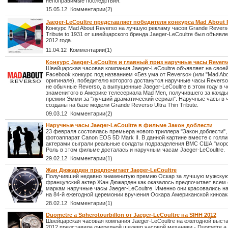
непоправимые последствия.
15.05.12 Комментарии(2)
Jaeger-LeCoultre представляет победителя конкурса Mad About 
Конкурс Mad About Reverso на лучшую рекламу часов Grande Reverso 
Tribute to 1931 от швейцарского бренда Jaeger-LeCoultre был объявл
2012 года.
11.04.12 Комментарии(1)
Конкурс Jaeger-LeCoultre и главный приз наручные часы Revers
Швейцарская часовая компания Jaeger-LeCoultre объявляет на своей
Facebook конкурс под названием «Без ума от Reverso» (или "Mad Abo
оригинале), победителю которого достанутся наручные часы Reverso.
не обычные Reverso, а выпущенные Jaeger-LeCoultre в этом году в ч
знаменитого в Америке телесериала Mad Men, получившего за кажды
премии Эмми за "лучший драматический сериал". Наручные часы в ч
созданы на базе модели Grande Reverso Ultra Thin Tribute.
09.03.12 Комментарии(2)
Наручные часы Jaeger-LeCoultre в фильме Закон доблести
23 февраля состоялась премьера нового триллера "Закон доблести", 
фотоаппарат Canon EOS 5D Mark II. В данной картине вместе с голл
актерами сыграли реальные солдаты подразделения ВМС США "морск
Роль в этом фильме досталась и наручным часам Jaeger-LeCoultre.
29.02.12 Комментарии(1)
Жан Дюжарден предпочитает Jaeger-LeCoultre
Получивший недавно знаменитую премию Оскар за лучшую мужскую
французский актер Жан Дюжарден как оказалось предпочитает всем
маркам наручные часы Jaeger-LeCoultre. Именно они красовались на
на 84-й ежегодной церемонии вручения Оскара Американской киноа
28.02.12 Комментарии(1)
Duometre a Spherotourbillon от Jaeger-LeCoultre на SIHH 2012
Швейцарская чaсовая компания Jaeger-LeCoultre на ежегодной выст
2012 представила очередной шедевр часовой механики - Duometre a