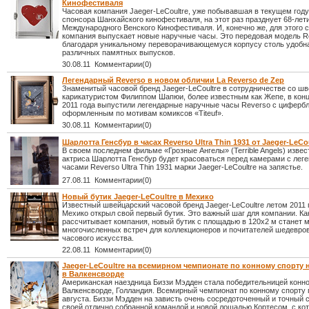
Кинофестиваля
Часовая компания Jaeger-LeCoultre, уже побывавшая в текущем году
спонсора Шанхайского кинофестиваля, на этот раз празднует 68-лет
Международного Венского Кинофестиваля. И, конечно же, для этого 
компания выпускает новые наручные часы. Это передовая модель R
благодаря уникальному переворачивающемуся корпусу столь удобн
различных памятных выпусков.
30.08.11 Комментарии(0)
Легендарный Reverso в новом обличии La Reverso de Zep
Знаменитый часовой бренд Jaeger-LeCoultre в сотрудничестве со ш
карикатуристом Филиппом Шапюи, более известным как Жепе, в конц
2011 года выпустили легендарные наручные часы Reverso с циферб
оформленным по мотивам комиксов «Titeuf».
30.08.11 Комментарии(0)
Шарлотта Генсбур в часах Reverso Ultra Thin 1931 от Jaeger-LeCo
В своем последнем фильме «Грозные Ангелы» (Terrible Angels) извес
актриса Шарлотта Генсбур будет красоваться перед камерами с лег
часами Reverso Ultra Thin 1931 марки Jaeger-LeCoultre на запястье.
27.08.11 Комментарии(0)
Новый бутик Jaeger-LeCoultre в Мехико
Известный швейцарский часовой бренд Jaeger-LeCoultre летом 2011 г
Мехико открыл свой первый бутик. Это важный шаг для компании. Ка
рассчитывает компания, новый бутик с площадью в 120х2 м станет 
многочисленных встреч для коллекционеров и почитателей шедевро
часового искусства.
22.08.11 Комментарии(0)
Jaeger-LeCoultre на всемирном чемпионате по конному спорту 
в Валкенсворде
Американская наездница Биззи Мэдден стала победительницей конно
Валкенсворде, Голландия. Всемирный чемпионат по конному спорту
августа. Биззи Мэдден на зависть очень сосредоточенный и точный 
своей отлично собранной командой и новой лошадью Кортесом, с кот