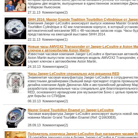
проданы две модели, выпущенные в единственном экземпляре Джо
и Марком Ньюсоном.
27.11.13 Комментарии(2)
SIHH 2014: Master Grande Tradition Tourbillon Cylindrique от Jaege
Компания Jaeger-LeCoultre анонсирует выпуск новинки Master Grande 
Tourbillon Cylindrique в 42 мм платиновом корпусе, в который установ
автоматический механизм 985 с 48-часовым запасом хода. Часы бу
представлены на ежегодной выставке SIHH 2014.
22.11.13 Комментарии(1)
Новые часы AMVOX2 Transponder от Jaeger-LeCoultre и Aston Ma
ключом к автомобилям Aston Martin
Известная часовая компания Jaeger-LeCoultre и британская автомоб
Aston Martin выпустили эксклюзивную модель AMVOX2 Transponder, 
служит ключом к автомобилям Aston Martin.
24.10.13 Комментарии(1)
Часы Jaeger-LeCoultre специально для аукциона RED
Знаменитая часовая мануфактура Jaeger-LeCoultre в сотрудничеств
известными дизайнерами (бывший вице-президент отдела промышле
дизайна компании Apple Джонатан Айв и австралийский дизайнер Ма
разработала оригинальные часы специально для благотворительного
RED, основанного ирландским рок-музыкантом Боно с целью привле
для борьбы со СПИДом.
06.10.13 Комментарии(2)
Master Grand Tourbillon Enamel от Jaeger-LeCoultre
Часовая мануфактура Jaeger-LeCoultre анонсирует выпуск новой ли
новинки Master Grand Tourbillon Enamel (Ref: Q16630E8).
28.09.13 Комментарии(2)
Победитель конкурса Jaeger-LeCoultre был награжден часами R
19 сентября текущего года в бутике Jaeger-LeCoultre в Столешников