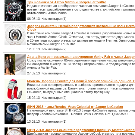
Три новинки от Aston Martin и Jaeger-LeCoultre
Недавно известная швейцарская часовая компания Jaeger-LeCoultre
новые часы, разработанные в сотрудничестве с английским произво
автомобилей Aston Martin.
06.05.13 Комментарии(1)
Jaeger-LeCoultre и Hermés представляют настольные часы Herm
Clock
Известные компании Jaeger-LeCoultre и Hermés разработали новые 
часы Hermés Atmos Clock. Отметим, что сотрудничество двух марок
в 20-ые годы прошлого века, когда первые модели Hermes были осн
механизмами Jaeger-LeCoultre.
12.03.13 Комментарии(2)
Диана Крюгер появилась на вечеринке Vanity Fair в часах Jaeger
Сразу после окончания 85-ой церемонии вручения наград американс
киноакадемии «Оскар-2013» звезды отправились на традиционную в
журнала Vanity Fair.
27.02.13 Комментарии(2)
Модель Jaeger-LeCoultre для вашей возлюбленной на день св. 
Если вы еще не определились с выбором оригинального подарка для
возлюбленной на день св. Валентина, то вам помогут часы компании 
LeCoultre, выпущенные специално к этому празднику.
15.02.13 Комментарии(2)
SIHH-2013: часы Rendez-Vous Celestial от Jaeger-LeCoultre
На ежегодной выставке SIHH-2013 Jaeger-LeCoultre представила оче
шедевр часовой механики - Rendez-Vous Celestial Ref. Q3483590.
13.02.13 Комментарии(1)
SIHH 2013: Jaeger-LeCoultre представляет новинку Master Calend
Швейцарская часовая компания Jaeger-LeCoultre выпустила новинку 