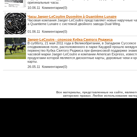
оригинальные часы.
10.06.11 Комментарии(0)
Часы Jaeger-LeCoultre Duomètre à Quantième Lunaire
Часовая компания Jaeger-LeCoultre представляет новые наручные ч
a Quantieme Lunaire с системой двойного завода Dual-Wing.
01.06.11 Комментарии(0)
Jaeger-LeCoutre - спонсор Кубка Святого Реджиса
В субботу, 21 мая 2011 года в Великобритании, в Западном Суссексе
сподвижников поло, расположенного в парке Каудрей прошло между
первенство Кубка Святого Реджиса при финансовой поддержке знам
часовой марки Jaeger-LeCoutre и компании American Express, извес
продуктами которой являются дисконтные карты, дорожные чеки и к
карты.
26.05.11 Комментарии(0)
Все материалы, представленные на сайте, являют
авторских правах. Любое использование матер