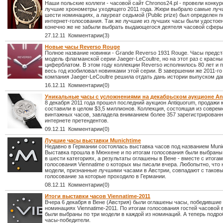
Наши польские коллеги - часовой сайт Chronos24.pl - провели конку
лучшие хронометры уходящего 2011 года. Жюри выбрало самые луч
шести номинациях, а лауреат седьмой (Public prize) был определен п
интернет-голосования. Так же лучшие из лучших часы были удостоен
конечно же не забыли выбрать выдающегося деятеля часовой сферы
27.12.11 Комментарии(3)
Новые часы Reverso Rouge
Полное название новинки - Grande Reverso 1931 Rouge. Часы предс
модель флагманской серии Jaeger-LeCoultre, но на этот раз с красн
циферблатом. В этом году коллекции Reverso исполнилось 80 лет и 
весь год изобиловал новинками этой серии. В завершении же 2011-го
компания Jaeger-LeCoultre решила отдать дань истории выпуском да
16.12.11 Комментарии(0)
Уникальные часы с усложнениями на декабрьском аукционе An
8 декабря 2011 года прошел последний аукцион Antiquorum, продажи 
составили в целом $3,5 миллионов. Коллекция, состоящая из соврем
винтажных часов, завладела вниманием более 357 зарегистрирован
интернете претендентов.
09.12.11 Комментарии(0)
Лучшие часы выставки Munichtime
Недавно в Германии состоялась выставка часов под названием Munic
Выставка прошла в Мюнхене и по итогам голосования были выбран
в шести категориях, а результаты оглашены в Вене - вместе с итога
голосования Viennatime о которых мы писали вчера. Любопытно, что
модели, признанные лучшими часами в Австрии, совпадают с таков
голосование за которые проходило в Германии.
08.12.11 Комментарии(0)
Итоги выставки часов Viennatime-2011
Вчера 6 декабря в Вене (Австрия) были оглашены часы, победившие
номинациях Viennatime-2011. По итогам голосования гостей часовой 
были выбраны по три модели в каждой из номинаций. А теперь подро
часы-победители.