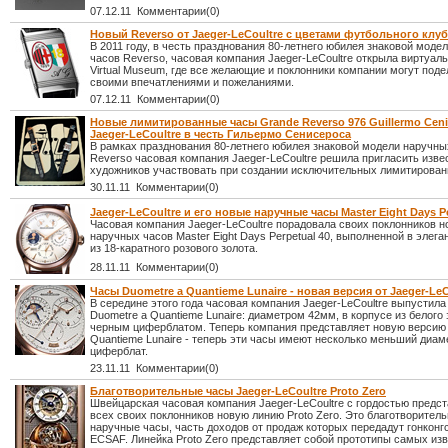
07.12.11 Комментарии(0)
Новый Reverso от Jaeger-LeCoultre с цветами футбольного клуб
В 2011 году, в честь празднования 80-летнего юбилея знаковой моде
часов Reverso, часовая компания Jaeger-LeCoultre открыла виртуал
Virtual Museum, где все желающие и поклонники компании могут поде
своими впечатлениями и пожеланиями.
07.12.11 Комментарии(0)
Новые лимитированные часы Grande Reverso 976 Guillermo Ceni
Jaeger-LeCoultre в честь Гильермо Сенисероса
В рамках празднования 80-летнего юбилея знаковой модели наручны
Reverso часовая компания Jaeger-LeCoultre решила пригласить изв
художников участвовать при создании исключительных лимитирован
30.11.11 Комментарии(0)
Jaeger-LeCoultre и его новые наручные часы Master Eight Days Pe
Часовая компания Jaeger-LeCoultre порадовала своих поклонников 
наручных часов Master Eight Days Perpetual 40, выполненной в элег
из 18-каратного розового золота.
28.11.11 Комментарии(0)
Часы Duometre a Quantieme Lunaire - новая версия от Jaeger-LeC
В середине этого года часовая компания Jaeger-LeCoultre выпустил
Duometre a Quantieme Lunaire: диаметром 42мм, в корпусе из белого 
черным циферблатом. Теперь компания представляет новую версию
Quantieme Lunaire - теперь эти часы имеют несколько меньший диам
циферблат.
23.11.11 Комментарии(0)
Благотворительные часы Jaeger-LeCoultre Proto Zero
Швейцарская часовая компания Jaeger-LeCoultre с гордостью предст
всех своих поклонников новую линию Proto Zero. Это благотворител
наручные часы, часть доходов от продаж которых передадут гонкон
ECSAF. Линейка Proto Zero представляет собой прототипы самых из