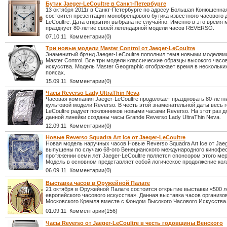
Бутик Jaeger-LeCoultre в Санкт-Петербурге
13 октября 2011г в Санкт-Петербурге по адресу Большая Конюшенная
состоится презентация монобрендового бутика известного часового 
LeCoultre. Дата открытия выбрана не случайно. Именно в это время 
празднует 80-летие своей легендарной модели часов REVERSO.
07.10.11 Комментарии(0)
Три новые модели Master Control от Jaeger-LeCoultre
Знаменитый брэнд Jaeger-LeCoultre пополнил темя новыми моделям
Master Control. Все три модели классические образцы высокого часо
искусства. Модель Master Geographic отображает время в нескольки
поясах.
15.09.11 Комментарии(0)
Часы Reverso Lady UltraThin Neva
Часовая компания Jaeger-LeCoultre продолжает праздновать 80-летн
культовой модели Reverso. В честь этой знаменательной даты весь г
LeCoultre радует поклонников новыми часами Reverso. На этот раз д
данной линейки созданы часы Grande Reverso Lady UltraThin Neva.
12.09.11 Комментарии(0)
Новые Reverso Squadra Art Ice от Jaeger-LeCoultre
Новая модель наручных часов Новые Reverso Squadra Art Ice от Jaeg
выпущены по случаю 68-ого Венецианского международного кинофес
протяжении семи лет Jaeger-LeCoultre является спонсором этого ме
Модель в основном представляет собой логическое продолжение кол
06.09.11 Комментарии(0)
Выставка часов в Оружейной Палате
21 октября в Оружейной Палате состоится открытие выставки «500 л
европейского часового искусства». Данная выставка часов организ
Московского Кремля вместе с Фондом Высокого Часового Искусства
01.09.11 Комментарии(156)
Часы Reverso от Jaeger-LeCoultre в честь годовщины Венского