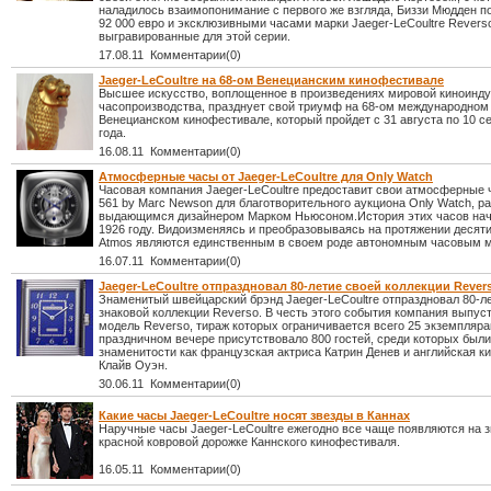
наладилось взаимопонимание с первого же взгляда, Биззи Мюдден п
92 000 евро и эксклюзивными часами марки Jaeger-LeCoultre Revers
выгравированные для этой серии.
17.08.11 Комментарии(0)
Jaeger-LeCoultre на 68-ом Венецианским кинофестивале
Высшее искусство, воплощенное в произведениях мировой киноинду
часопроизводства, празднует свой триумф на 68-ом международном
Венецианском кинофестивале, который пройдет с 31 августа по 10 с
года.
16.08.11 Комментарии(0)
Атмосферные часы от Jaeger-LeCoultre для Only Watch
Часовая компания Jaeger-LeCoultre предоставит свои атмосферные
561 by Marc Newson для благотворительного аукциона Only Watch, р
выдающимся дизайнером Марком Ньюсоном.История этих часов нач
1926 году. Видоизменяясь и преобразовываясь на протяжении десят
Atmos являются единственным в своем роде автономным часовым 
16.07.11 Комментарии(0)
Jaeger-LeCoultre отпраздновал 80-летие своей коллекции Rever
Знаменитый швейцарский брэнд Jaeger-LeCoultre отпраздновал 80-л
знаковой коллекции Reverso. В честь этого события компания выпус
модель Reverso, тираж которых ограничивается всего 25 экземпляра
праздничном вечере присутствовало 800 гостей, среди которых были
знаменитости как французская актриса Катрин Денев и английская к
Клайв Оуэн.
30.06.11 Комментарии(0)
Какие часы Jaeger-LeCoultre носят звезды в Каннах
Наручные часы Jaeger-LeCoultre ежегодно все чаще появляются на 
красной ковровой дорожке Каннского кинофестиваля.
16.05.11 Комментарии(0)