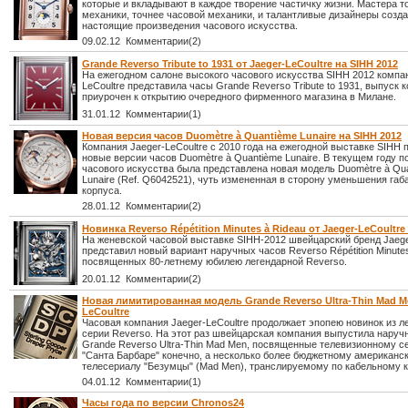
которые и вкладывают в каждое творение частичку жизни. Мастера т
механики, точнее часовой механики, и талантливые дизайнеры созд
настоящие произведения часового искусства.
09.02.12 Комментарии(2)
Grande Reverso Tribute to 1931 от Jaeger-LeCoultre на SIHH 2012
На ежегодном салоне высокого часового искусства SIHH 2012 компа
LeCoultre представила часы Grande Reverso Tribute to 1931, выпуск 
приурочен к открытию очередного фирменного магазина в Милане.
31.01.12 Комментарии(1)
Новая версия часов Duomètre à Quantième Lunaire на SIHH 2012
Компания Jaeger-LeCoultre с 2010 года на ежегодной выставке SIHH 
новые версии часов Duomètre à Quantième Lunaire. В текущем году 
часового искусства была представлена новая модель Duomètre à Qu
Lunaire (Ref. Q6042521), чуть измененная в сторону уменьшения габ
корпуса.
28.01.12 Комментарии(2)
Новинка Reverso Répétition Minutes à Rideau от Jaeger-LeCoultre
На женевской часовой выставке SIHH-2012 швейцарский бренд Jaege
представил новый вариант наручных часов Reverso Répétition Minutes
посвященных 80-летнему юбилею легендарной Reverso.
20.01.12 Комментарии(2)
Новая лимитированная модель Grande Reverso Ultra-Thin Mad Me
LeCoultre
Часовая компания Jaeger-LeCoultre продолжает эпопею новинок из л
серии Reverso. На этот раз швейцарская компания выпустила наруч
Grande Reverso Ultra-Thin Mad Men, посвященные телевизионному с
"Санта Барбаре" конечно, а несколько более бюджетному американс
телесериалу "Безумцы" (Mad Men), транслируемому по кабельному 
04.01.12 Комментарии(1)
Часы года по версии Chronos24