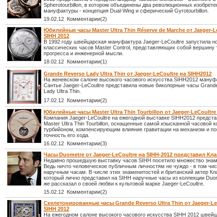
Spherotourbillon, в котором объединены два революционных изобрет
мануфактуры - концепция Dual-Wing и сферический Gyrotourbillon.
19.02.12 Комментарии(2)
Юбилейные часы Master Ultra Thin Réserve de Marche от Jaeger-L
SIHH 2012
В 1992 году швейцарская мануфактура Jaeger-LeCoultre запустила 
классических часов Master Control, представляющих собой вершину 
прогресса и инженерной мысли.
18.02.12 Комментарии(1)
Grande Reverso Lady Ultra Thin от Jaeger-LeCoultre на SIHH2012
На женевском салоне высокого часового искусства SIHH2012 мануфа
Сантье Jaeger-LeCoultre представила новые биколорные часы Grand
Lady Ultra Thin.
17.02.12 Комментарии(2)
Юбилейные часы Master Ultra Thin Tourbillon от Jaeger-LeCoultre
Компания Jaeger-LeCoultre на ежегодной выставке SIHH2012 предст
Master Ultra Thin Tourbillon, оснащенные самой изысканной часовой 
турбийоном, компенсирующим влияние гравитации на механизм и 
точность его хода.
16.02.12 Комментарии(3)
Часы Duometre от Jaeger-LeCoultre на SIHH-2012 представил Кл
Недавно прошедшую выставку часов SIHH посетило множество знам
Ведь ничто человеческое публичным личностям не чуждо - в том чис
наручным часам. В числе этих знаменитостей и британский актер Кл
который лично представил на SIHH наручные часы из коллекции Duom
же рассказал о своей любви к культовой марке Jaeger-LeCoultre.
15.02.12 Комментарии(2)
Скелетонированные часы Grande Reverso Ultra Thin от Jaeger-Le
SIHH 2012
На ежегодном салоне высокого часового искусства SIHH 2012 швейц