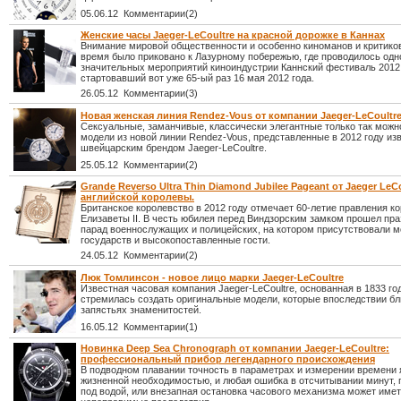
05.06.12 Комментарии(2)
Женские часы Jaeger-LeCoultre на красной дорожке в Каннах
Внимание мировой общественности и особенно киноманов и критико
время было приковано к Лазурному побережью, где проводилось одн
значительных мероприятий киноиндустрии Каннский фестиваль 2012
стартовавший вот уже 65-ый раз 16 мая 2012 года.
26.05.12 Комментарии(3)
Новая женская линия Rendez-Vous от компании Jaeger-LeCoultr
Сексуальные, заманчивые, классически элегантные только так можн
модели из новой линии Rendez-Vous, представленные в 2012 году и
швейцарским брендом Jaeger-LeCoultre.
25.05.12 Комментарии(2)
Grande Reverso Ultra Thin Diamond Jubilee Pageant от Jaeger LeCo
английской королевы.
Британское королевство в 2012 году отмечает 60-летие правления к
Елизаветы II. В честь юбилея перед Виндзорским замком прошел пр
парад военнослужащих и полицейских, на котором присутствовали м
государств и высокопоставленные гости.
24.05.12 Комментарии(2)
Люк Томлинсон - новое лицо марки Jaeger-LeCoultre
Известная часовая компания Jaeger-LeCoultre, основанная в 1833 год
стремилась создать оригинальные модели, которые впоследствии бл
запястьях знаменитостей.
16.05.12 Комментарии(1)
Новинка Deep Sea Chronograph от компании Jaeger-LeCoultre:
профессиональный прибор легендарного происхождения
В подводном плавании точность в параметрах и измерении времени
жизненной необходимостью, и любая ошибка в отсчитывании минут,
под водой, или внезапная остановка часового механизма может име