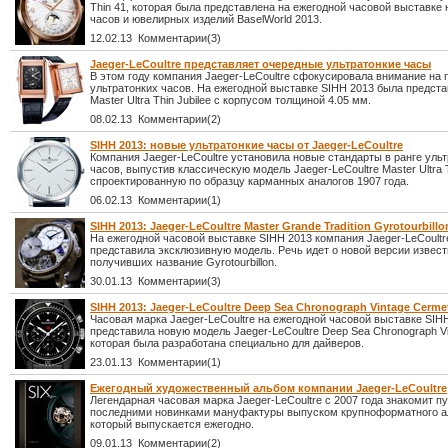
Thin 41, которая была представлена на ежегодной часовой выставке
часов и ювелирных изделий BaselWorld 2013.
12.02.13 Комментарии(3)
Jaeger-LeCoultre представляет очередные ультратонкие часы
В этом году компания Jaeger-LeCoultre сфокусировала внимание на 
ультратонких часов. На ежегодной выставке SIHH 2013 была предст
Master Ultra Thin Jubilee с корпусом толщиной 4.05 мм.
08.02.13 Комментарии(2)
SIHH 2013: новые ультратонкие часы от Jaeger-LeCoultre
Компания Jaeger-LeCoultre установила новые стандарты в ранге уль
часов, выпустив классическую модель Jaeger-LeCoultre Master Ultra T
спроектированную по образцу карманных аналогов 1907 года.
06.02.13 Комментарии(1)
SIHH 2013: Jaeger-LeCoultre Master Grande Tradition Gyrotourbillon
На ежегодной часовой выставке SIHH 2013 компания Jaeger-LeCoultr
представила эксклюзивную модель. Речь идет о новой версии извест
получивших название Gyrotourbillon.
30.01.13 Комментарии(3)
SIHH 2013: Jaeger-LeCoultre Deep Sea Chronograph Vintage Cerme
Часовая марка Jaeger-LeCoultre на ежегодной часовой выставке SIH
представила новую модель Jaeger-LeCoultre Deep Sea Chronograph Vi
которая была разработана специально для дайверов.
23.01.13 Комментарии(1)
Ежегодный художественный альбом компании Jaeger-LeCoultre
Легендарная часовая марка Jaeger-LeCoultre с 2007 года знакомит п
последними новинками мануфактуры выпуском крупноформатного а
который выпускается ежегодно.
09.01.13 Комментарии(2)