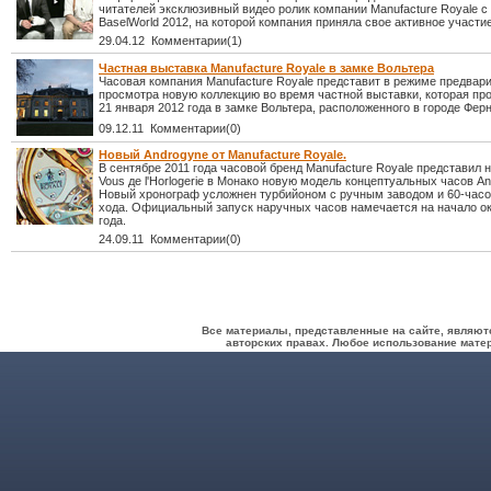
читателей эксклюзивный видео ролик компании Manufacture Royale с
BaselWorld 2012, на которой компания приняла свое активное участие
29.04.12 Комментарии(1)
Частная выставка Manufacture Royale в замке Вольтера
Часовая компания Manufacture Royale представит в режиме предвар
просмотра новую коллекцию во время частной выставки, которая про
21 января 2012 года в замке Вольтера, расположенного в городе Фер
09.12.11 Комментарии(0)
Новый Androgyne от Manufacture Royale.
В сентябре 2011 года часовой бренд Manufacture Royale представил 
Vous де l'Horlogerie в Монако новую модель концептуальных часов An
Новый хронограф усложнен турбийоном с ручным заводом и 60-час
хода. Официальный запуск наручных часов намечается на начало ок
года.
24.09.11 Комментарии(0)
Все материалы, представленные на сайте, являют
авторских правах. Любое использование матер