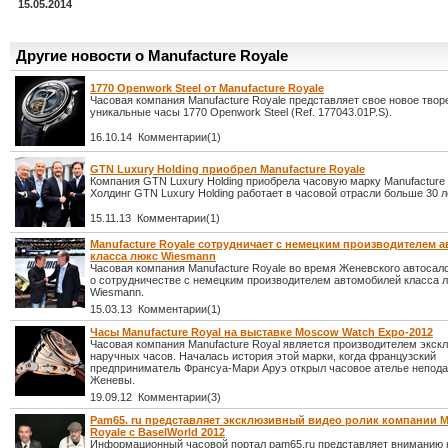
15.05.2014
Другие новости о Manufacture Royale
1770 Openwork Steel от Manufacture Royale
Часовая компания Manufacture Royale представляет свое новое твор
уникальные часы 1770 Openwork Steel (Ref. 177043.01P.S).
16.10.14 Комментарии(1)
GTN Luxury Holding приобрел Manufacture Royale
Компания GTN Luxury Holding приобрела часовую марку Manufacture 
Холдинг GTN Luxury Holding работает в часовой отрасли больше 30 л
15.11.13 Комментарии(1)
Manufacture Royale сотрудничает с немецким производителем 
класса люкс Wiesmann
Часовая компания Manufacture Royale во время Женевского автосал
о сотрудничестве с немецким производителем автомобилей класса 
Wiesmann.
15.03.13 Комментарии(1)
Часы Manufacture Royal на выставке Moscow Watch Expo-2012
Часовая компания Manufacture Royal является производителем экск
наручных часов. Началась история этой марки, когда французский
предприниматель Франсуа-Мари Аруэ открыл часовое ателье непода
Женевы.
19.09.12 Комментарии(3)
Pam65. ru представляет эксклюзивный видео ролик компании M
Royale с BaselWorld 2012
Информационный часовой портал pam65.ru представляет вниманию