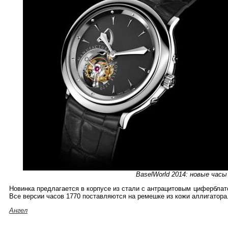
BaselWorld 2014: новые часы
Новинка предлагается в корпусе из стали с антрацитовым цифербла
Все версии часов 1770 поставляются на ремешке из кожи аллигатора
Ангел