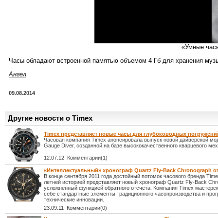
«Умные час
Часы обладают встроенной памятью объемом 4 Гб для хранения муз
Ангел
09.08.2014
Другие новости о Timex
Timex представляет новые часы для глубоководных погружени
Часовая компания Timex анонсировала выпуск новой дайверской мо
Gauge Diver, созданной на базе высококачественного кварцевого ме
12.07.12 Комментарии(1)
«Интеллектуальный» хронограф Quartz Fly-Back Chronograph о
В конце сентября 2011 года достойный потомок часового бренда Time
летней историей представляет новый хронограф Quartz Fly-Back Chr
усложненный функцией обратного отсчета. Компания Timex мастерск
себе стандартные элементы традиционного часопроизводства и про
технические инновации.
23.09.11 Комментарии(0)