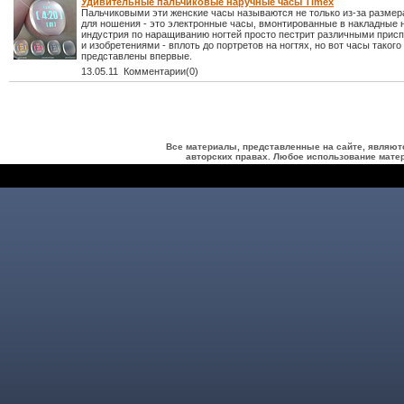
Удивительные пальчиковые наручные часы Timex
Пальчиковыми эти женские часы называются не только из-за размера
для ношения - это электронные часы, вмонтированные в накладные н
индустрия по наращиванию ногтей просто пестрит различными прис
и изобретениями - вплоть до портретов на ногтях, но вот часы таког
представлены впервые.
13.05.11 Комментарии(0)
Все материалы, представленные на сайте, являют
авторских правах. Любое использование матер