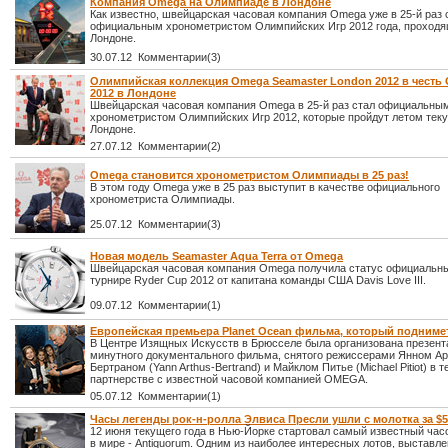
Компания Omega на Олимпиаде в Лондоне
Как известно, швейцарская часовая компания Omega уже в 25-й раз 
официальным хронометристом Олимпийских Игр 2012 года, проходя
Лондоне.
30.07.12 Комментарии(3)
Олимпийская коллекция Omega Seamaster London 2012 в чест
2012 в Лондоне
Швейцарская часовая компания Omega в 25-й раз стал официальны
хронометристом Олимпийских Игр 2012, которые пройдут летом теку
Лондоне.
27.07.12 Комментарии(2)
Omega становится хронометристом Олимпиады в 25 раз!
В этом году Omega уже в 25 раз выступит в качестве официального
хронометриста Олимпиады.
25.07.12 Комментарии(3)
Новая модель Seamaster Aqua Terra от Omega
Швейцарская часовая компания Omega получила статус официальны
турнире Ryder Cup 2012 от капитана команды США Davis Love III.
09.07.12 Комментарии(1)
Европейская премьера Planet Ocean фильма, который подниме
В Центре Изящных Искусств в Брюсселе была организована презент
минутного документального фильма, снятого режиссерами Янном А
Бертраном (Yann Arthus-Bertrand) и Майклом Питье (Michael Pitiot) в 
партнерстве с известной часовой компанией OMEGA.
05.07.12 Комментарии(1)
Часы легенды рок-н-ролла Элвиса Пресли ушли с молотка за $5
12 июня текущего года в Нью-Йорке стартовал самый известный час
в мире - Antiquorum. Одним из наиболее интересных лотов, выставл