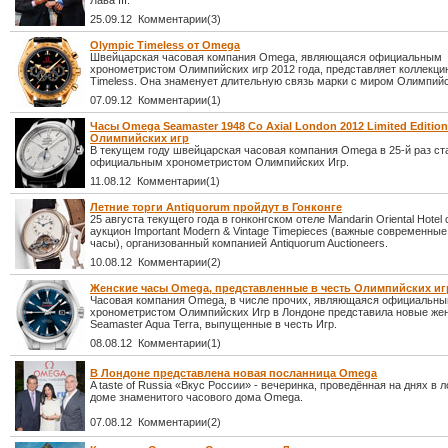
Лава III.
25.09.12 Комментарии(3)
Olympic Timeless от Omega
Швейцарская часовая компания Omega, являющаяся официальным
хронометристом Олимпийских игр 2012 года, представляет коллекци
Timeless. Она знаменует длительную связь марки с миром Олимпийс
07.09.12 Комментарии(1)
Часы Omega Seamaster 1948 Co Axial London 2012 Limited Edition
Олимпийских игр
В текущем году швейцарская часовая компания Omega в 25-й раз ст
официальным хронометристом Олимпийских Игр.
11.08.12 Комментарии(1)
Летние торги Antiquorum пройдут в Гонконге
25 августа текущего года в гонконгском отеле Mandarin Oriental Hotel
аукцион Important Modern & Vintage Timepieces (важные современны
часы), организованный компанией Antiquorum Auctioneers.
10.08.12 Комментарии(2)
Женские часы Omega, представленные в честь Олимпийских иг
Часовая компания Omega, в числе прочих, являющаяся официальн
хронометристом Олимпийских Игр в Лондоне представила новые же
Seamaster Aqua Terra, выпущенные в честь Игр.
08.08.12 Комментарии(1)
В Лондоне представлена новая посланница Omega
A taste of Russia «Вкус России» - вечеринка, проведённая на днях в 
доме знаменитого часового дома Omega.
07.08.12 Комментарии(2)