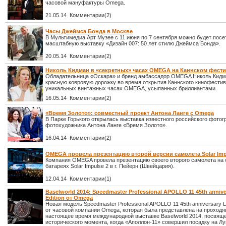
часовой мануфактуры Omega.
21.05.14 Комментарии(2)
Часы Джеймса Бонда в Москве
В Мультимедиа Арт Музее с 11 июня по 7 сентября можно будет посе
масштабную выставку «Дизайн 007: 50 лет стилю Джеймса Бонда».
20.05.14 Комментарии(2)
Николь Кидман в «секретных» часах OMEGA на Каннском фест
Обладательница «Оскара» и бренд амбассадор OMEGA Николь Кидм
красную ковровую дорожку во время открытия Каннского кинофестив
уникальных винтажных часах OMEGA, усыпанных бриллиантами.
16.05.14 Комментарии(2)
«Время Золото»: совместный проект Антона Ланге с Omega
В Парке Горького открылась выставка известного российского фотог
фотохудожника Антона Ланге «Время Золото».
16.04.14 Комментарии(2)
OMEGA провела презентацию второй версии самолета Solar Imp
Компания OMEGA провела презентацию своего второго самолета на
батареях Solar Impulse 2 в г. Пейерн (Швейцария).
12.04.14 Комментарии(1)
Baselworld 2014: Speedmaster Professional APOLLO 11 45th annive
Edition от Omega
Новая модель Speedmaster Professional APOLLO 11 45th anniversary Lim
от часовой компании Omega, которая была представлена на проходя
настоящее время международной выставке Baselworld 2014, посвящ
исторического момента, когда «Аполлон-11» совершил посадку на Лу