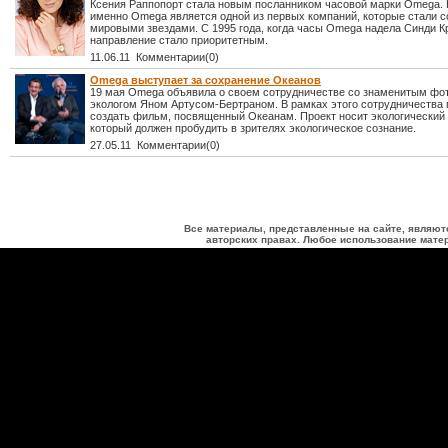
Ксения Раппопорт стала новым посланником часовой марки Omega. 
именно Omega является одной из первых компаний, которые стали с
мировыми звездами. С 1995 года, когда часы Omega надела Синди К
направление стало приоритетным.
11.06.11 Комментарии(0)
Omega выступает за сохранение Океанов
19 мая Omega объявила о своем сотрудничестве со знаменитым фо
экологом Яном Артусом-Бертраном. В рамках этого сотрудничества
создать фильм, посвященный Океанам. Проект носит экологический 
который должен пробудить в зрителях экологическое сознание.
27.05.11 Комментарии(0)
Все материалы, представленные на сайте, являют
авторских правах. Любое использование матер