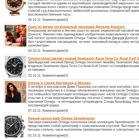
сегодня является одним из крупнейших производителей наручных ча
протяжении всего своего существования компания Omega представл
строгий суд взыскательных любителей роскошных измерителей вре
высококачественные часы.
26.10.11 Комментарии(0)
Ушел из жизни легендарный часовщик Джордж Дэниэлс
Вчерашним вечером в Англии ушел из жизни знаменитый часовой м
Дэниэлс. Именно ему принадлежит изобретение коаксиального часов
чей патент купила компания Omega. Таким образом Джордж Дэниэлс 
был талантливым часовщиком, но внес значимый вклад в саму исто
хронометрии.
24.10.11 Комментарии(0)
Omega представляет новый Seamaster Aqua Terra Co-Axial Golf 
Швейцарский часовой бренд Omega пополнил линейку Seamaster Aqua
моделью Seamaster Aqua Terra Co-Axial Golf Green со специфически
вставками.
20.10.11 Комментарии(0)
Omega и Синди Кроуфорд в Москве
5 октября в московском Доме Пашкова состоялся гала-коктейль, ко
посвящен открытию в столице обновленного магазина часов Omega 
состоявшейся презентации коллекции наручных часов Omega Constell
участия в этом мероприятии Москву посетил Стивен Уркхарт - прези
компании Omega - и легендарная супермодель Синди Кроуфорд, яв
посланницей марки.
07.10.11 Комментарии(0)
Новый хронограф Omega Speedmaster
Часовая компания Omega пополнила свою коллекцию Speedmaster. 
представляют собой хронограф с коаксиальным спуском. Выглядит 
весьма стильно, часы выполнены преимущественно в элегантных че
02.10.11 Комментарии(0)