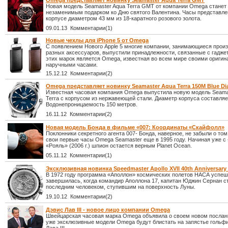
Omega представляет новинку Seamaster Aqua Terra GMT
Новая модель Seamaster Aqua Terra GMT от компании Omega станет
незаменимым подарком ко Дню святого Валентина. Часы представле
корпусе диаметром 43 мм из 18-каратного розового золота.
09.01.13 Комментарии(1)
Новые чехлы для iPhone 5 от Omega
С появлением Нового Apple 5 многие компании, занимающиеся прои
разных аксессуаров, выпустили принадлежности, связанные с гадже
этих марок является Omega, известная во всем мире своими ориги
наручными часами.
15.12.12 Комментарии(2)
Omega представляет новинку Seamaster Aqua Terra 150M Blue Di
Известная часовая компания Omega выпустила новую модель Seama
Terra с корпусом из нержавеющей стали. Диаметр корпуса составляе
Водонепроницаемость 150 метров.
16.11.12 Комментарии(2)
Новая модель Бонда в фильме «007: Координаты «Скайфолл»
Поклонники секретного агента 007- Бонда, наверное, не забыли о том
свои первые часы Omega Seamaster еще в 1995 году. Начиная уже с
«Рояль» (2006 г.) шпион остается верным Planet Ocean.
05.11.12 Комментарии(1)
Эксклюзивная новинка Speedmaster Apollo XVII 40th Anniversar
В 1972 году программа «Аполлон» космических полетов НАСА успе
завершилась, когда командир Аполлона 17, капитан Юджин Сернан с
последним человеком, ступившим на поверхность Луны.
19.10.12 Комментарии(2)
Дэвис Лав III - новое лицо компании Omega
Швейцарская часовая марка Omega объявила о своем новом послан
уже эксклюзивные модели Omega будут блистать на запястье гольф