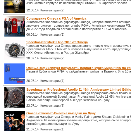
Axial 34mm в корпусе из нержавеющей стали и 18-каратного золота.
12.08.14 Комментарии(2)
Соглашение Omega с PGA of America
Знаменитая часовая мануфактура Omega, которая является офици
хронометристом турнира по гольфу PGA of America и чемпионата PGA
до 2022 года продлила соглашение о партнерстве с PGA of America.
06.08.14 Комментарии(1)
Speedmaster Mark II Rio 2016 от Omega
Часовая мануфактура Omega представляет новую лимитированную 
Speedmaster Mark II Rio 2016, которая выпущена в честь предстоящих
XXXI Олимпийских игр в Рио-де-Жанейро.
28.07.14 Комментарии(2)
OMEGA зафиксирует результаты первого кубка мира FINA по х
Первый Кубок мира FINA по хайдайвингу пройдет в Казани с 8 по 10 ав
26.07.14 Комментарии(1)
Speedmaster Professional Apollo 11 45th Anniversary Limited Edit
Знаменитая часовая мануфактура Omega порадовала своих поклонн
очередной новинкой Speedmaster Professional Apollo 11 45th Anniversar
Edition, посвященной первой высадке человека на Луну.
23.07.14 Комментарии(3)
Omega отмечает 45-летие высадки на Луну
Часовая мануфактура Omega и Vanity Fair в доме Sheats-Goldstein в 
Анджелесе 16 июля организовали мероприятие, которое было приуроч
летней годовщине высадки на Луну:
21.07.14 Комментарии(1)