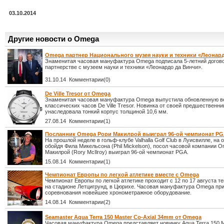
03.10.2014
Другие новости о Omega
Omega партнер Национального музея науки и техники «Леонар
Знаменитая часовая мануфактура Omega подписала 5-летний догово
партнерстве с музеем науки и техники «Леонардо да Винчи».
31.10.14 Комментарии(0)
De Ville Tresor от Omega
Знаменитая часовая мануфактура Omega выпустила обновленную в
классических часов De Ville Tresor. Новинка от своей предшественн
унаследовала тонкий корпус толщиной 10,6 мм.
27.08.14 Комментарии(1)
Посланник Omega Рори Макилрой выиграл 96-ой чемпионат P
На прошлой неделе в гольф-клубе Valhalla Golf Club в Луисвилле, на 
обойдя Фила Микельсона (Phil Mickelson), посол часовой компании 
Макилрой (Rory McIlroy) выиграл 96-ой чемпионат PGA.
15.08.14 Комментарии(1)
Чемпионат Европы по легкой атлетике вместе с Omega
Чемпионат Европы по легкой атлетике проходит с 12 по 17 августа т
на стадионе Летцигрунд, в Цюрихе. Часовая мануфактура Omega при
соревнования новейшее хронометражное оборудование.
14.08.14 Комментарии(2)
Seamaster Aqua Terra 150 Master Co-Axial 34mm от Omega
Часовая мануфактура Omega представляет новинку Aqua Terra 150 M