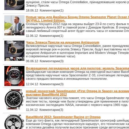
аукционе, стали часы Omega Constellation, принадлежавшие королю р
Элвису Пресли.
18.06.12 Комментарии(1)
Новые часы для Джеймса Бонда Omega Seamaster Planet Ocean 
SKYFALL Limited Edition.
Осенью текущего 2012 года на экраны выйдет 23-й по счету фильм п
легендарного Агента 007 в главной роли с Дэвидом Крейгом. В очере
самый любимый секретный агент будет носить часы от компании Om
11.06.12 Комментарии(1)
Часы Элвиса Пресли на аукционе Antiquorum
Великолепные наручные часы Omega Constellation, ранее принадле
мировой легенде рок-н-ролла Элвису Пресли, будут выставлены на 
аукционе Antiquorum в категории Important and Modern Vintage Timepi
и современные винтажные часы).
06.06.12 Комментарии(3)
Возвращение легендарных часов для пилотов: модель Spacemas
Швейцарская часовая компания Omega на ежегодной выставке Basel
представила наручные часы Spacemaster Z-33, сочетающие легенда
своего предшественника и инновационные технологии.
12.04.12 Комментарии(3)
новый хронограф Speedmaster «First Omega in Space» на всем
выставке BaselWorld 2012
Знатоки часового искусства помнят, что часы Omega Speedmaster п
жесткие тесты, прежде чем были утверждены для применения в пил
космических экспедициях NASA, начиная с первого марта 1965 года.
11.04.12 Комментарии(3)
BaselWorld 2012: Speedmaster Racing от Omega
Еще до того факта, как легендарный Speedmaster хронограф швейца
компании Omega сделал «космическую карьеру», его технические ха
и эстетика дизайна получили высокое признание среди автогонщиков