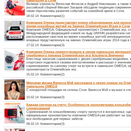
павильоне в Сочи
Великие хоккеисты Вячеслав Фетисов и Андрей Николишин, а также 
российской сборной Михаил Захаров обсудили тенденции современно
также перспективы развития событий на хоккейной арене в Сочи.
18.02.14 Комментарии(1)
Компания Omega представляет новое оборудование для хроно
время хоккейных матчей на Зимних Олимпийских Играх в Сочи
Компания OMEGA, Официальный хронометрист Олимпийских игр, со
Международной федерацией хоккея на льду (ИИХФ) разработала си
распознавания свистков во время хоккейных матчей инновационную
впервые представленную на зимних Олимпийских играх 2014 года в 
17.02.14 Комментарии(3)
Компания Omega приветствовала в своем павильоне двухкрат
серебряного призера Олимпийских игр Альберта Демченко
Блестяще закончив соревнования с двумя серебряными медалями, 
спортсмен поделился своими впечатлениями и рассказал о значении
соревнованиях по санному спорт на встрече в павильоне OMEGA, о
хронометриста Олимпийских игр.
15.02.14 Комментарии(2)
Мировая звезда Ванесса Мэй рассказала о своих планах на Оли
павильоне OMEGA
С концертной площадки на склоны Сочи: Ванесса Мэй о музыке и спо
10.02.14 Комментарии(3)
Каждая секунда на счету: Особенности хронометража конькоб
соревнований
Соревнования по конькобежному спорту начнутся в воскресенье, од
официальные хронометристы компании OMEGA уже работают на трас
все необходимое для первых забегов.
08.02.14 Комментарии(3)