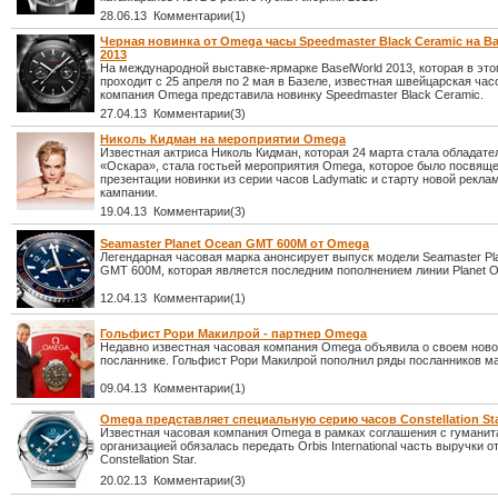
28.06.13 Комментарии(1)
Черная новинка от Omega часы Speedmaster Black Ceramic на Ba
2013
На международной выставке-ярмарке BaselWorld 2013, которая в это
проходит с 25 апреля по 2 мая в Базеле, известная швейцарская час
компания Omega представила новинку Speedmaster Black Ceramic.
27.04.13 Комментарии(3)
Николь Кидман на мероприятии Omega
Известная актриса Николь Кидман, которая 24 марта стала обладате
«Оскара», стала гостьей мероприятия Omega, которое было посвящ
презентации новинки из серии часов Ladymatic и старту новой рекла
кампании.
19.04.13 Комментарии(3)
Seamaster Planet Ocean GMT 600M от Omega
Легендарная часовая марка анонсирует выпуск модели Seamaster Pl
GMT 600M, которая является последним пополнением линии Planet O
12.04.13 Комментарии(1)
Гольфист Рори Макилрой - партнер Omega
Недавно известная часовая компания Omega объявила о своем нов
посланнике. Гольфист Рори Макилрой пополнил ряды посланников ма
09.04.13 Комментарии(1)
Omega представляет специальную серию часов Constellation Sta
Известная часовая компания Omega в рамках соглашения с гуманит
организацией обязалась передать Orbis International часть выручки о
Constellation Star.
20.02.13 Комментарии(3)