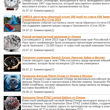
Omega Co-Axial Chronograph, выпущенную в честь легендарного хро
Speedmaster 1957 года выпуска, который прославился своими мног
миссиями в космос и шести приземлениями на Луну.
31.07.13 Комментарии(1)
OMEGA запустила обратный отсчет 200 дней до старта XXII Зим
Олимпийских Игр Сочи 2014
Празднование события состоялось около часов обратного отсчета 
при поддержке администрации города и Оргкомитета «Сочи 2014».
24.07.13 Комментарии(1)
Новый антимагнитный механизм от Omega
Состоявшаяся 11 июля 2013 года в Президентском зале Российской
Наук пресс-конференция была посвящена презентации антимагнитн
часов Seamaster > 15,000 Gauss от известной часовой компании Om
15.07.13 Комментарии(2)
Президент компании Swatch Group, Николас Хайек в Москве
3 июля текущего года в зале ГУМа состоялось представление юбиле
программы, которая была посвящена 120-летию универмага.
09.07.13 Комментарии(7)
Премьера фильма Planet Ocean от Omega в Москве
26 июня текущего года компания Omega организовала российскую п
фильма Planet Ocean и презентовала в Москве новинку Seamaster Pl
600M GoodPlanet, которая официально была представлена на между
выставке BaselWorld 2013.
29.06.13 Комментарии(2)
Seamaster Diver ETNZ Limited Edition от Omega
Известный швейцарский часовой бренд Omega анонсирует выпуск н
лимитированных часов Seamaster Diver ETNZ Limited Edition, созданн
Emirates Team New Zealand, одного из претендентов на победу в клас
катамаранов AC72 в регате Кубка Америки 2013.