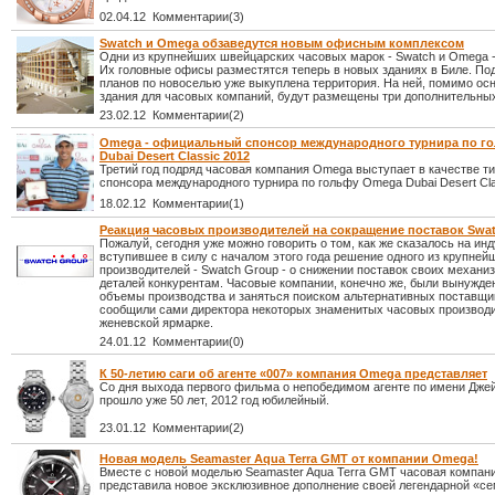
02.04.12 Комментарии(3)
Swatch и Omega обзаведутся новым офисным комплексом
Одни из крупнейших швейцарских часовых марок - Swatch и Omega -
Их головные офисы разместятся теперь в новых зданиях в Биле. По
планов по новоселью уже выкуплена территория. На ней, помимо ос
здания для часовых компаний, будут размещены три дополнительных
23.02.12 Комментарии(2)
Omega - официальный спонсор международного турнира по г
Dubai Desert Classic 2012
Третий год подряд часовая компания Omega выступает в качестве т
спонсора международного турнира по гольфу Omega Dubai Desert Cla
18.02.12 Комментарии(1)
Реакция часовых производителей на сокращение поставок Swa
Пожалуй, сегодня уже можно говорить о том, как же сказалось на ин
вступившее в силу с началом этого года решение одного из крупне
производителей - Swatch Group - о снижении поставок своих механи
деталей конкурентам. Часовые компании, конечно же, были вынужде
объемы производства и заняться поиском альтернативных поставщик
сообщили сами директора некоторых знаменитых часовых производи
женевской ярмарке.
24.01.12 Комментарии(0)
К 50-летию саги об агенте «007» компания Omega представляет
Со дня выхода первого фильма о непобедимом агенте по имени Дже
прошло уже 50 лет, 2012 год юбилейный.
23.01.12 Комментарии(2)
Новая модель Seamaster Aqua Terra GMT от компании Omega!
Вместе с новой моделью Seamaster Aqua Terra GMT часовая компа
представила новое эксклюзивное дополнение своей легендарной «с