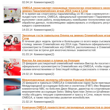
02.04.14 Комментарии(2)
OMEGA представляет передовые технологии спортивного хрон
зимних Паралимпийских играх 2014 года в Сочи
В то время как спортсмены-паралимпийцы из 45 стран соревнуются 
пьедестале почета, OMEGA, официальный хронометрист Паралимпи
выполняет свою работу, вооружившись новейшими технологиями хр
обработки данных, позволяющими зафиксировать и отобразить резу
каждого соревнования.
14.03.14 Комментарии(1)
Звездные гости павильона Omega на зимних Олимпийских играх 
Сочи
В течение двух недель зрители и болельщики со всего мира съезжал
столицу зимних Олимпийских игр 2014 года. Павильон официального
хронометриста Олимпийских игр OMEGA, расположенных в Олимпий
стал местом встречи для многочисленных знаменитостей.
01.03.14 Комментарии(2)
Виктор Ан рассказал о планах на будущее
23 февраля шестикратный олимпийский чемпион Виктор Ан посетил 
официального хронометриста Олимпийских игр OMEGA, чтобы поде
своими впечатлениями от блестящей победы и рассказать о планах 
24.02.14 Комментарии(2)
Международные эксперты обсудили будущее бобслея
20 февраля в павильон OMEGA в Олимпийском парке были приглаш
Международной ассоциации бобслея и скелетона (FIBT) Иво Ферриан
комментатор NBC по бобслею Джон Морган, директор по спортивным
мероприятиям ассоциации Swiss Sliding Кристиан Зепесси Штайнман 
чтобы обсудить текущие соревнования и трассу в Сочи, новую техн
OMEGA, а также перспективы развития монобобслея.
21.02.14 Комментарии(2)
Компания OMEGA приветствует легендарных хоккеистов в сво