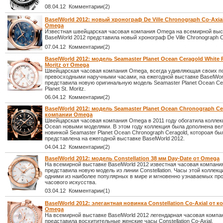
08.04.12 Комментарии(2)
BaselWorld 2012: новый хронограф De Ville Chronograph Co-Axia
Omega
Известная швейцарская часовая компания Omega на всемирной выс
BaselWorld 2012 представила новый хронограф De Ville Chronograph C
07.04.12 Комментарии(2)
BaselWorld 2012: модель Seamaster Planet Ocean Ceragold White P
Moritz от Omega
Швейцарская часовая компания Omega, всегда удивляющая своих п
превосходными наручными часами, на ежегодной выставке BaselWor
представила новую оригинальную модель Seamaster Planet Ocean Cer
Planet St. Moritz.
06.04.12 Комментарии(2)
BaselWorld 2012: модель Seamaster Planet Ocean Chronograph Ce
компании Omega
Швейцарская часовая компания Omega в 2011 году обогатила коллек
Ocean новыми моделями. В этом году коллекция была дополнена ве
новинкой Seamaster Planet Ocean Chronograph Ceragold, котороая бы
представлена на ежегодной выставке BaselWorld 2012.
04.04.12 Комментарии(2)
BaselWorld 2012: модель Constellation 38 мм Day-Date от Omega
На всемирной выставке BaselWorld 2012 известная часовая компан
представила новую модель из линии Constellation. Часы этой коллек
одними из наиболее популярных в мире и мгновенно узнаваемых пр
часового искусства.
03.04.12 Комментарии(1)
BaselWorld 2012: элегантная новинка Constellation Co-Axial от 
Omega
На всемирной выставке BaselWorld 2012 легендарная часовая комп
представила восхитительные женские часы Constellation Co-Axial.