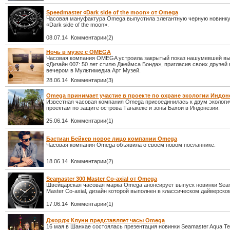
Speedmaster «Dark side of the moon» от Omega
Часовая мануфактура Omega выпустила элегантную черную новинку
«Dark side of the moon».
08.07.14 Комментарии(2)
Ночь в музее с OMEGA
Часовая компания OMEGA устроила закрытый показ нашумевшей вы
«Дизайн 007: 50 лет стилю Джеймса Бонда», пригласив своих друзей 
вечером в Мультимедиа Арт Музей.
28.06.14 Комментарии(3)
Omega принимает участие в проекте по охране экологии Индон
Известная часовая компания Omega присоединилась к двум эколог
проектам по защите острова Танакеке и зоны Бахои в Индонезии.
25.06.14 Комментарии(1)
Бастиан Бейкер новое лицо компании Omega
Часовая компания Omega объявила о своем новом посланнике.
18.06.14 Комментарии(2)
Seamaster 300 Master Co-axial от Omega
Швейцарская часовая марка Omega анонсирует выпуск новинки Sea
Master Co-axial, дизайн которой выполнен в классическом дайверско
17.06.14 Комментарии(1)
Джордж Клуни представляет часы Omega
16 мая в Шанхае состоялась презентация новинки Seamaster Aqua Te