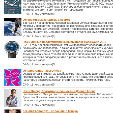
На церемонию своего венчания с Кейт Миддлтон британский принц У
наручные часы Omega Seamaster Professional (Ref. 222.80.00), пода
матерью Дианой в 1997 году. Впрочем, выбор неудивителен, ведь эт
знаменитого агента британской контрразведки.
01.05.11 Комментарии(0)
Omega открывает дверь в космос
Завтра в 8 часов вечера часовая компания Omega представляет спе
Москвы мероприятие, посвященное исследованиям космоса, в кото
участие космонавт Алексей Леонов и профессора Татьяна Черниговс
Владимир Липунов. Событие состоится в столичном Мультимедиа Ар
21.04.11 Комментарии(0)
Часы OMEGA представленные на выставке BaselWorld 2011
В 2011 году часовая компания OMEGA продолжает следовать своей
"коаксиальной" философии, а также линии технологического и дизай
новаторства, которые всегда определяли лицо марки. К главным до
текущего года можно отнести эпохальные механические наручные ч
женщин, а также следующий этап в развитии самого лучшего в мире 
механизма часов.
04.04.11 Комментарии(0)
Остановились часы Omega
Оказывается знаменитые швейцарские часы Omega дали сбой. Да е
простые наручные часы, которые всего-то и надо, что отнести в рем
на которые возложена особая ответственность - олимпийские часы.
03.04.11 Комментарии(0)
Часы Omega, благотворительность и Дэниел Крейг
Часовая марка Omega вместе со знаменитым "агентом 007" кинозве
Дэниелом Крейгом начали благотворительный проект, нацеленный н
слепым и людям с нарушениями зрения.
02.02.11 Комментарии(0)
Ксения Раппопорт - новое лицо Omega