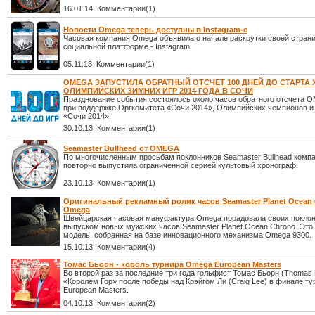
16.01.14 Комментарии(1)
Новости Omega теперь доступны в Instagram-е
Часовая компания Omega объявила о начале раскрутки своей стран
социальной платформе - Instagram.
05.11.13 Комментарии(1)
OMEGA ЗАПУСТИЛА ОБРАТНЫЙ ОТСЧЕТ 100 ДНЕЙ ДО СТАРТА X
ОЛИМПИЙСКИХ ЗИМНИХ ИГР 2014 ГОДА В СОЧИ
Празднование события состоялось около часов обратного отсчета 
при поддержке Оргкомитета «Сочи 2014», Олимпийских чемпионов и
«Сочи 2014».
30.10.13 Комментарии(1)
Seamaster Bullhead от OMEGA
По многочисленным просьбам поклонников Seamaster Bullhead ком
повторно выпустила ограниченной серией культовый хронограф.
23.10.13 Комментарии(1)
Оригинальный рекламный ролик часов Seamaster Planet Ocean 
Omega
Швейцарская часовая мануфактура Omega порадовала своих покло
выпуском новых мужских часов Seamaster Planet Ocean Chrono. Это
модель, собранная на базе инновационного механизма Omega 9300.
15.10.13 Комментарии(4)
Томас Бьорн - король турнира Omega European Masters
Во второй раз за последние три года гольфист Томас Бьорн (Thomas B
«Королем Гор» после победы над Крэйгом Ли (Craig Lee) в финале т
European Masters.
04.10.13 Комментарии(2)