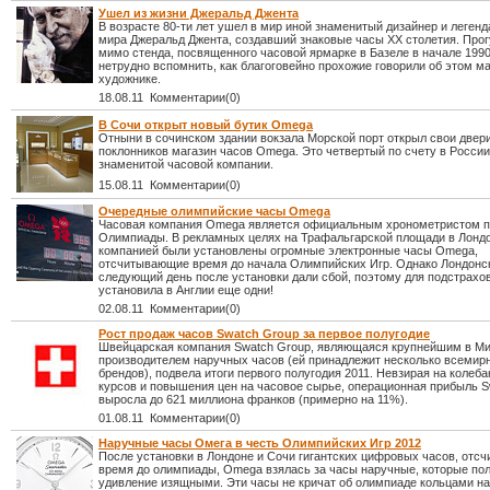
Ушел из жизни Джеральд Джента
В возрасте 80-ти лет ушел в мир иной знаменитый дизайнер и легенд
мира Джеральд Джента, создавший знаковые часы ХХ столетия. Про
мимо стенда, посвященного часовой ярмарке в Базеле в начале 1990
нетрудно вспомнить, как благоговейно прохожие говорили об этом м
художнике.
18.08.11 Комментарии(0)
В Сочи открыт новый бутик Omega
Отныни в сочинском здании вокзала Морской порт открыл свои двери
поклонников магазин часов Omega. Это четвертый по счету в России
знаменитой часовой компании.
15.08.11 Комментарии(0)
Очередные олимпийские часы Omega
Часовая компания Omega является официальным хронометристом 
Олимпиады. В рекламных целях на Трафальгарской площади в Лондо
компанией были установлены огромные электронные часы Omega,
отсчитывающие время до начала Олимпийских Игр. Однако Лондонс
следующий день после установки дали сбой, поэтому для подстрах
установила в Англии еще одни!
02.08.11 Комментарии(0)
Рост продаж часов Swatch Group за первое полугодие
Швейцарская компания Swatch Group, являющаяся крупнейшим в М
производителем наручных часов (ей принадлежит несколько всемир
брендов), подвела итоги первого полугодия 2011. Невзирая на колеб
курсов и повышения цен на часовое сырье, операционная прибыль S
выросла до 621 миллиона франков (примерно на 11%).
01.08.11 Комментарии(0)
Наручные часы Омега в честь Олимпийских Игр 2012
После установки в Лондоне и Сочи гигантских цифровых часов, от
время до олимпиады, Omega взялась за часы наручные, которые по
удивление изящными. Эти часы не кричат об олимпиаде кольцами на