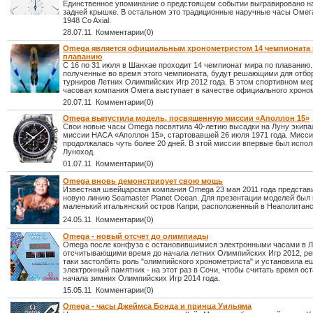
Единственное упоминание о предстоящем событии выгравировано на
задней крышке. В остальном это традиционные наручные часы Омега
1948 Co Axial.
28.07.11 Комментарии(0)
Omega является официальным хронометристом 14 чемпионата 
плаванию
С 16 по 31 июля в Шанхае проходит 14 чемпионат мира по плаванию.
полученные во время этого чемпионата, будут решающими для отб
турниров Летних Олимпийских Игр 2012 года. В этом спортивном ме
часовая компания Омега выступает в качестве официального хроно
20.07.11 Комментарии(0)
Omega выпустила модель, посвященную миссии «Аполлон 15»
Свои новые часы Omega посвятила 40-летию высадки на Луну экипа
миссии НАСА «Аполлон 15», стартовавшей 26 июля 1971 года. Мисс
продолжалась чуть более 20 дней. В этой миссии впервые был испо
Луноход.
01.07.11 Комментарии(0)
Omega вновь демонстрирует свою мощь
Известная швейцарская компания Omega 23 мая 2011 года представ
новую линию Seamaster Planet Ocean. Для презентации моделей был
маленький итальянский остров Капри, расположенный в Неаполитанс
24.05.11 Комментарии(0)
Omega - новый отсчет до олимпиады
Omega после конфуза с остановившимися электронными часами в Л
отсчитывающими время до начала летних Олимпийских Игр 2012, ре
таки застолбить роль "олимпийского хронометриста" и установила е
электронный памятник - на этот раз в Сочи, чтобы считать время ос
начала зимних Олимпийских Игр 2014 года.
15.05.11 Комментарии(0)
Omega - часы Джеймса Бонда и принца Уильяма