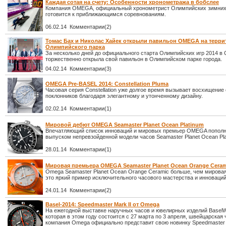
Каждая сотая на счету: Особенности хронометража в бобслее
Компания OMEGA, официальный хронометрист Олимпийских зимних 
готовится к приближающимся соревнованиям.
06.02.14 Комментарии(2)
Томас Бах и Николас Хайек открыли павильон OMEGA на терри
Олимпийского парка
За несколько дней до официального старта Олимпийских игр 2014 
торжественно открыла свой павильон в Олимпийском парке города.
04.02.14 Комментарии(3)
OMEGA Pre-BASEL 2014: Constellation Pluma
Часовая серия Constellation уже долгое время вызывает восхищение
поклонников благодаря элегантному и утонченному дизайну.
02.02.14 Комментарии(1)
Мировой дебют OMEGA Seamaster Planet Ocean Platinum
Впечатляющий список инноваций и мировых премьер OMEGA попол
выпуском непревзойденной модели часов Seamaster Planet Ocean Pla
28.01.14 Комментарии(1)
Мировая премьера OMEGA Seamaster Planet Ocean Orange Ceram
Omega Seamaster Planet Ocean Orange Ceramic больше, чем мирова
это яркий пример исключительного часового мастерства и инноваций
24.01.14 Комментарии(2)
Basel-2014: Speedmaster Mark II от Omega
На ежегодной выставке наручных часов и ювелирных изделий BaselW
которая в этом году состоится с 27 марта по 3 апреля, швейцарская
компания Omega официально представит свою новинку Speedmaster M