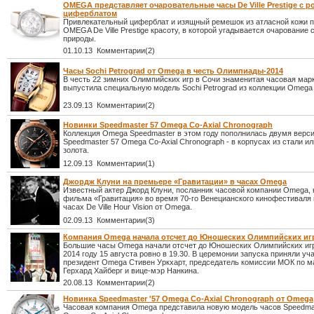
OMEGA представляет очаровательные часы De Ville Prestige с 
циферблатом
Привлекательный циферблат и изящный ремешок из атласной кожи 
OMEGA De Ville Prestige красоту, в которой угадывается очарование 
природы.
01.10.13 Комментарии(2)
Часы Sochi Petrograd от Omega в честь Олимпиады-2014
В честь 22 зимних Олимпийских игр в Сочи знаменитая часовая ма
выпустила специальную модель Sochi Petrograd из коллекции Omeg
23.09.13 Комментарии(2)
Новинки Speedmaster 57 Omega Co-Axial Chronograph
Коллекция Omega Speedmaster в этом году пополнилась двумя верс
Speedmaster 57 Omega Co-Axial Chronograph - в корпусах из стали ил
золота.
12.09.13 Комментарии(1)
Джордж Клуни на премьере «Гравитации» в часах Omega
Известный актер Джорд Клуни, посланник часовой компании Omega,
фильма «Гравитация» во время 70-го Венецианского кинофестиваля 
часах De Ville Hour Vision от Omega.
02.09.13 Комментарии(3)
Компания Omega начала отсчет до Юношеских Олимпийских иг
Большие часы Omega начали отсчет до Юношеских Олимпийских игр
2014 году 15 августа ровно в 19.30. В церемонии запуска приняли уч
президент Omega Стивен Уркхарт, председатель комиссии МОК по м
Герхард Хайберг и вице-мэр Нанкина.
20.08.13 Комментарии(2)
Новинка Speedmaster '57 Omega Co-Axial Chronograph от Omega
Часовая компания Omega представила новую модель часов Speedmas