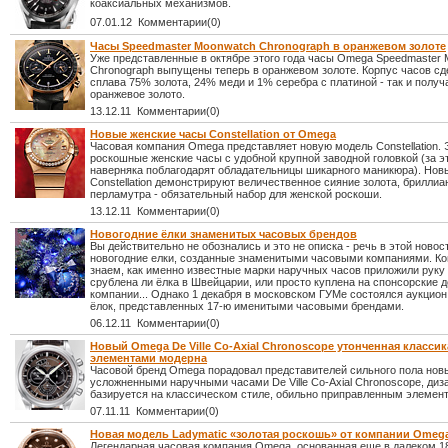
коаксиальных механизмов.
07.01.12 Комментарии(0)
Часы Speedmaster Moonwatch Chronograph в оранжевом золоте
Уже представленные в октябре этого года часы Omega Speedmaster
Chronograph выпущены теперь в оранжевом золоте. Корпус часов сд
сплава 75% золота, 24% меди и 1% серебра с платиной - так и получ
оранжевое золото.
13.12.11 Комментарии(0)
Новые женские часы Constellation от Omega
Часовая компания Omega представляет новую модель Constellation. 
роскошные женские часы с удобной крупной заводной головкой (за 
наверняка поблагодарят обладательницы шикарного маникюра). Нов
Constellation демонстрируют величественное сияние золота, бриллиа
перламутра - обязательный набор для женской роскоши.
13.12.11 Комментарии(0)
Новогодние ёлки знаменитых часовых брендов
Вы действительно не обознались и это не описка - речь в этой новос
новогодние елки, созданные знаменитыми часовыми компаниями. Ко
знаем, как именно известные марки наручных часов приложили руку 
срублена ли ёлка в Швейцарии, или просто куплена на спонсорские д
компании... Однако 1 декабря в московском ГУМе состоялся аукцион
ёлок, представленных 17-ю именитыми часовыми брендами.
06.12.11 Комментарии(0)
Новый Omega De Ville Co-Axial Chronoscope утонченная классик
элементами модерна
Часовой бренд Omega порадовал представителей сильного пола но
усложненными наручными часами De Ville Co-Axial Chronoscope, диз
базируется на классическом стиле, обильно приправленным элемен
07.11.11 Комментарии(0)
Новая модель Ladymatic «золотая роскошь» от компании Omeg
Легендарная часовая компания Omega, основанная еще в далеком 18