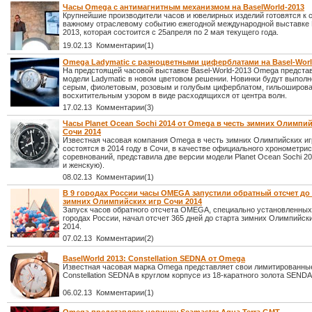
Часы Omega с антимагнитным механизмом на BaselWorld-2013
Крупнейшие производители часов и ювелирных изделий готовятся к
важному отраслевому событию ежегодной международной выставке 
2013, которая состоится с 25апреля по 2 мая текущего года.
19.02.13 Комментарии(1)
Omega Ladymatic с разноцветными циферблатами на Basel-Worl
На предстоящей часовой выставке Basel-World-2013 Omega предста
модели Ladymatic в новом цветовом решении. Новинки будут выполн
серым, фиолетовым, розовым и голубым циферблатом, гильоширов
восхитительным узором в виде расходящихся от центра волн.
17.02.13 Комментарии(3)
Часы Planet Ocean Sochi 2014 от Omega в честь зимних Олимпи
Сочи 2014
Известная часовая компания Omega в честь зимних Олимпийских иг
состоятся в 2014 году в Сочи, в качестве официального хронометрис
соревнований, представила две версии модели Planet Ocean Sochi 2
и женскую).
08.02.13 Комментарии(1)
В 9 городах России часы OMEGA запустили обратный отсчет до с
зимних Олимпийских игр Сочи 2014
Запуск часов обратного отсчета OMEGA, специально установленных
городах России, начал отсчет 365 дней до старта зимних Олимпийск
2014.
07.02.13 Комментарии(2)
BaselWorld 2013: Constellation SEDNA от Omega
Известная часовая марка Omega представляет свои лимитированны
Constellation SEDNA в круглом корпусе из 18-каратного золота SENDA
06.02.13 Комментарии(1)