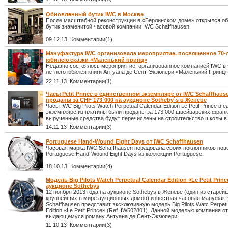
Обновленный бутик IWC в Москве
После масштабной реконструкции в «Берлинском доме» открылся о
бутик знаменитой часовой компании IWC Schaffhausen.
09.12.13 Комментарии(1)
Мануфактура IWC организовала мероприятие, посвященное 70-
юбилею сказки «Маленький принц»
Недавно состоялось мероприятие, организованное компанией IWC в 
летнего юбилея книги Антуана де Сент-Экзюпери «Маленький Принц»
22.11.13 Комментарии(1)
Часы Petit Prince в единственном экземпляре от IWC Schaffhau
проданы за CHF 173`000 на аукционе Sotheby`s в Женеве
Часы IWC Big Pilots Watch Perpetual Calendar Edition Le Petit Prince в
экземпляре из платины были проданы за 173.000 швейцарских франк
вырученные средства будут перечислены на строительство школы в
14.11.13 Комментарии(3)
Portuguese Hand-Wound Eight Days от IWC Schaffhausen
Часовая марка IWC Schaffhausen порадовала своих поклонников но
Portuguese Hand-Wound Eight Days из коллекции Portuguese.
18.10.13 Комментарии(4)
Модель Big Pilots Watch Perpetual Calendar Edition «Le Petit Princ
аукционе Sothebys
12 ноября 2013 года на аукционе Sothebys в Женеве (один из старей
крупнейших в мире аукционных домов) известная часовая мануфак
Schaffhausen представит эксклюзивную модель Big Pilots Watc Perpetu
Edition «Le Petit Prince» (Ref. IW502801). Данной моделью компания 
выдающемуся роману Антуана де Сент-Экзюпери.
11.10.13 Комментарии(3)