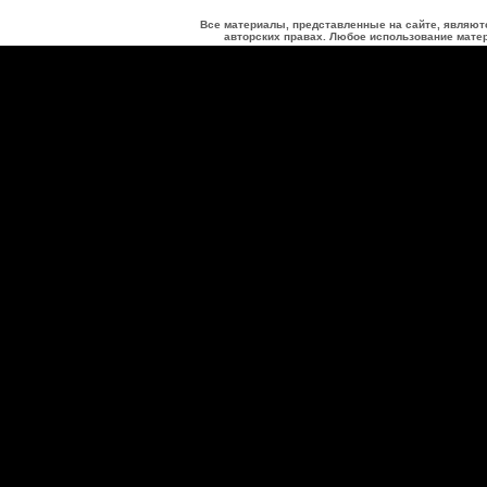
Все материалы, представленные на сайте, являют
авторских правах. Любое использование матер