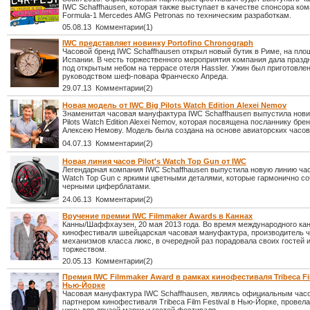
IWC Schaffhausen, которая также выступает в качестве спонсора ко
Formula-1 Mercedes AMG Petronas по техническим разработкам.
05.08.13 Комментарии(1)
IWC представляет новинку Portofino Chronograph
Часовой бренд IWC Schaffhausen открыл новый бутик в Риме, на пло
Испании. В честь торжественного мероприятия компания дала празд
под открытым небом на террасе отеля Hassler. Ужин был приготовлен
руководством шеф-повара Франческо Апреда.
29.07.13 Комментарии(2)
Новая модель от IWC Big Pilots Watch Edition Alexei Nemov
Знаменитая часовая мануфактура IWC Schaffhausen выпустила нови
Pilots Watch Edition Alexei Nemov, которая посвящена посланнику бре
Алексею Немову. Модель была создана на основе авиаторских часов
04.07.13 Комментарии(2)
Новая линия часов Pilot's Watch Top Gun от IWC
Легендарная компания IWC Schaffhausen выпустила новую линию часо
Watch Top Gun с яркими цветными деталями, которые гармонично со
черными циферблатами.
24.06.13 Комментарии(2)
Вручение премии IWC Filmmaker Awards в Каннах
Канны/Шаффхаузен, 20 мая 2013 года. Во время международного кан
кинофестиваля швейцарская часовая мануфактура, производитель 
механизмов класса люкс, в очередной раз порадовала своих гостей
торжеством.
20.05.13 Комментарии(2)
Премия IWC Filmmaker Award в рамках кинофестиваля Tribeca Fil
Нью-Йорке
Часовая мануфактура IWC Schaffhausen, являясь официальным ча
партнером кинофестиваля Tribeca Film Festival в Нью-Йорке, провел