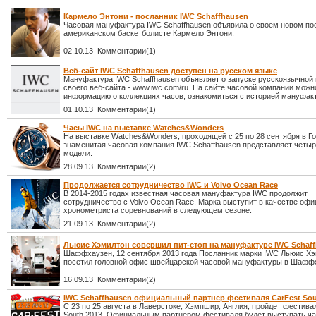
Кармело Энтони - посланник IWC Schaffhausen
Часовая мануфактура IWC Schaffhausen объявила о своем новом по
американском баскетболисте Кармело Энтони.
02.10.13 Комментарии(1)
Веб-сайт IWC Schaffhausen доступен на русском языке
Мануфактура IWC Schaffhausen объявляет о запуске русскоязычной
своего веб-сайта - www.iwc.com/ru. На сайте часовой компании можн
информацию о коллекциях часов, ознакомиться с историей мануфак
01.10.13 Комментарии(1)
Часы IWC на выставке Watches&Wonders
На выставке Watches&Wonders, проходящей с 25 по 28 сентября в Го
знаменитая часовая компания IWC Schaffhausen представляет четы
модели.
28.09.13 Комментарии(2)
Продолжается сотрудничество IWC и Volvo Ocean Race
В 2014-2015 годах известная часовая мануфактура IWC продолжит
сотрудничество с Volvo Ocean Race. Марка выступит в качестве офи
хронометриста соревнований в следующем сезоне.
21.09.13 Комментарии(2)
Льюис Хэмилтон совершил пит-стоп на мануфактуре IWC Schaf
Шаффхаузен, 12 сентября 2013 года Посланник марки IWC Льюис Х
посетил головной офис швейцарской часовой мануфактуры в Шафф
16.09.13 Комментарии(2)
IWC Schaffhausen официальный партнер фестиваля CarFest Sou
С 23 по 25 августа в Лаверстоке, Хэмпшир, Англия, пройдет фестива
South 2013. Официальным партнером фестиваля будет выступать ча