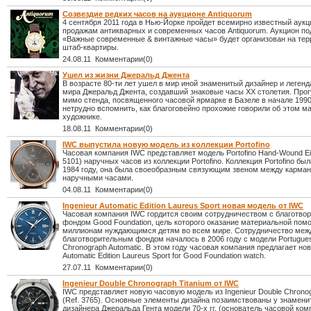
Созвездие редких часов на аукционе Antiquorum
4 сентября 2011 года в Нью-Йорке пройдет всемирно известный аукц
продажам антикварных и современных часов Antiquorum. Аукцион по
«Важные современные & винтажные часы» будет организован на тер
штаб-квартиры.
24.08.11 Комментарии(0)
Ушел из жизни Джеральд Джента
В возрасте 80-ти лет ушел в мир иной знаменитый дизайнер и легенд
мира Джеральд Джента, создавший знаковые часы ХХ столетия. Про
мимо стенда, посвященного часовой ярмарке в Базеле в начале 1990
нетрудно вспомнить, как благоговейно прохожие говорили об этом м
художнике.
18.08.11 Комментарии(0)
IWC выпустила новую модель из коллекции Portofino
Часовая компания IWC представляет модель Portofino Hand-Wound Eig
5101) наручных часов из коллекции Portofino. Коллекция Portofino бы
1984 году, она была своеобразным связующим звеном между карма
наручными часами.
04.08.11 Комментарии(0)
Ingenieur Automatic Edition Laureus Sport новая модель от IWC
Часовая компания IWC гордится своим сотрудничеством с благотво
фондом Good Foundation, цель которого оказание материальной пом
миллионам нуждающимся детям во всем мире. Сотрудничество меж
благотворительным фондом началось в 2006 году с модели Portugue
Chronograph Automatic. В этом году часовая компания предлагает нов
Automatic Edition Laureus Sport for Good Foundation watch.
27.07.11 Комментарии(0)
Ingenieur Double Chronograph Titanium от IWC
IWC представляет новую часовую модель из Ingenieur Double Chronog
(Ref. 3765). Основные элементы дизайна позаимствованы у знамени
дизайнера Джеральда Гента модели 70-х гг. (основатель часовой ком