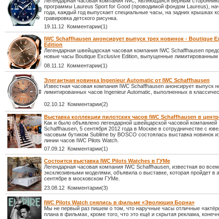
Легендарная часовая компания IWC, являющаяся верным сторонник
программы Laureus Sport for Good (проводимой фондом Laureus), на
года, каждый год выпускает специальные часы, на задних крышках к
гравировка детского рисунка.
19.11.12 Комментарии(1)
IWC Schaffhausen анонсирует выпуск трех новинок - Boutique Ex
Edition
Легендарная швейцарская часовая компания IWC Schaffhausen предс
новые часы Boutique Exclusive Edition, выпущенные лимитированным
08.11.12 Комментарии(1)
Элегантная новинка Ingenieur Automatic от IWC Schaffhausen
Известная часовая компания IWC Schaffhausen анонсирует выпуск 
лимитированных часов Ingenieur Automatic, выполненных в классичес
02.10.12 Комментарии(2)
Выставка коллекции пилотских часов IWC Schaffhausen в цент
Как и было объявлено легендарной швейцарской часовой компанией
Schaffhausen, 5 сентября 2012 года в Москве в сотрудничестве с юв
часовым бутиком Sublime by BOSCO состоялась выставка новинок и
линии часов IWC Pilots Watch.
07.09.12 Комментарии(1)
Состоится выставка IWC Pilots Watches в ГУМе
Легендарная часовая компания IWC Schaffhausen, известная во все
эксклюзивными моделями, объявила о выставке, которая пройдет в а
сентябре в московском ГУМе.
23.08.12 Комментарии(3)
IWC Pilots Watch снялись в фильме «Эволюция Борна»
Мы не первый раз пишем о том, что наручные часы отличные «актёр
плана в фильмах, кроме того, что это ещё и скрытая реклама, конечн