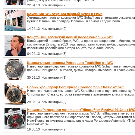
ужин для друзей марки и гостей фестиваля.
22.04.13 Комментарии(2)
Компания IWC открыла первый бутик в Риме
Легендарная часовая компания IWC Schaffhausen недавно открыла с
бутик в Италии, на площади Испании, в самом сердце Рима.
14.04.13 Комментарии(2)
Константин Хабенский новый посол компании IWC
Швейцарский часовой бренд IWC на пресс-конференции в Москве, к
состоялась 27 марта 2013 года, представил нового амбассадора ком
известного российского актера Константина Хабенского.
04.04.13 Комментарии(3)
Классическая новинка Portuguese Tourbillon от IWC
Известная швейцарская часовая компания IWC Schaffhausen анонси
новинки Portuguese Tourbillon, дизайн которой выполнен в классическ
30.03.13 Комментарии(1)
Новый хронограф Portuguese Chronograph Classic от IWC
Известная часовая компания IWC Schaffhausen выпустила новинку P
Chronograph Classic, которая выполнена в элегантном классическом 
29.03.13 Комментарии(2)
Новинка Portuguese Automatic «Tribeca Film Festival 2013» от IW
Известная швейцарская часовая марка IWC Schaffhausen в качестве
официального партнера кинофестиваля Tribeca, который состоится в
Нью-Йорке, выпустила специальные часы Portuguese Automatic «Tribe
Festival 2013».
19.03.13 Комментарии(2)