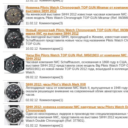
12.02.12 Комментарии(1)
Новинка Pilots Watch Chronograph TOP GUN Miramar от компани
выставке SIHH 2012
На женевской выставке SIHH 2012 известная часовая компания IWC
свою модель Pilots Watch Chronograph TOP GUN Miramar (Ref. IW3880
11.02.12 Комментарии(3)
Новый хронограф Pilots Watch Chronograph TOP GUN (Ref. IW388
марки IWC на выставке SIHH 2012
На ежегодной выставке SIHH, проходящей в Женеве, известная ком
Schaffhausen представила новые часы под названием Pilots Watch C
TOP GUN.
10.02.12 Комментарии(1)
Часы Big Pilots Watch TOP GUN (Ref. IW501901) от компании IWC
SIHH 2012
Часовая компания IWC Schaffhausen, основанная в 1868 году в США,
выставке SIHH 2012 представила свою модель Big Pilots Watch TOP 
IW501901) из новой линии TOP GUN 2012 года, вошедшей в коллекцию
Watch.
09.02.12 Комментарии(3)
SIHH 2012: часы Pilot's Watch Mark XVII
Легендарные часы от компании IWC Mark II, выпущенные в 1948 год
оказали решающее внимание на современный облик авиаторских кл
часов.
02.02.12 Комментарии(1)
SIHH 2012: новинка компании IWC наручные часы Pilots Watch D
Chronograph
Один из неоспоримых лидеров в производстве специализированных 
пилотов компания IWC, представила на выставке SIHH 2012 мужские 
Watch Double Chronograph (Ref: 377801).
01.02.12 Комментарии(1)