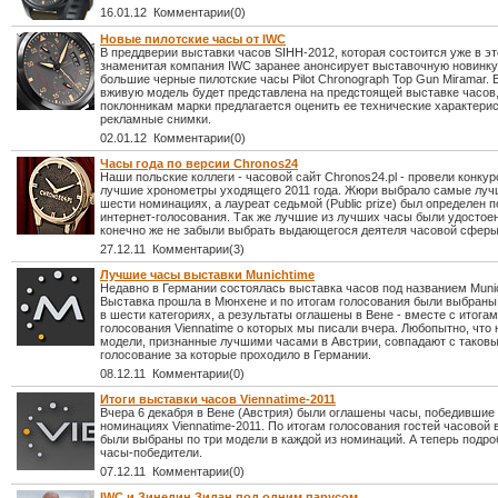
16.01.12 Комментарии(0)
Новые пилотские часы от IWC
В преддверии выставки часов SIHH-2012, которая состоится уже в э
знаменитая компания IWC заранее анонсирует выставочную новинку
большие черные пилотские часы Pilot Chronograph Top Gun Miramar.
вживую модель будет представлена на предстоящей выставке часов,
поклонникам марки предлагается оценить ее технические характерис
рекламные снимки.
02.01.12 Комментарии(0)
Часы года по версии Chronos24
Наши польские коллеги - часовой сайт Chronos24.pl - провели конку
лучшие хронометры уходящего 2011 года. Жюри выбрало самые луч
шести номинациях, а лауреат седьмой (Public prize) был определен п
интернет-голосования. Так же лучшие из лучших часы были удостоен
конечно же не забыли выбрать выдающегося деятеля часовой сферы
27.12.11 Комментарии(3)
Лучшие часы выставки Munichtime
Недавно в Германии состоялась выставка часов под названием Munic
Выставка прошла в Мюнхене и по итогам голосования были выбран
в шести категориях, а результаты оглашены в Вене - вместе с итога
голосования Viennatime о которых мы писали вчера. Любопытно, что
модели, признанные лучшими часами в Австрии, совпадают с таков
голосование за которые проходило в Германии.
08.12.11 Комментарии(0)
Итоги выставки часов Viennatime-2011
Вчера 6 декабря в Вене (Австрия) были оглашены часы, победившие
номинациях Viennatime-2011. По итогам голосования гостей часовой 
были выбраны по три модели в каждой из номинаций. А теперь подро
часы-победители.
07.12.11 Комментарии(0)
IWC и Зинедин Зидан под одним парусом