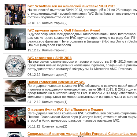
IWC Schaffhausen на женевской выставке SIHH 2013
На женевской выставке SIHH 2013, проходящей с 21 по 25 января, 
стенд легендарной часовой компании IWC Schaffhausen посетило не 
гостей и журналистов со всего мира.
23.01.13 Комментарии(2)
IWC вручила премию Gulf Filmmaker Award
В Дубае закрылся Международный Кинофестиваль Dubai International F
рамках которого компания IWC вручила престижную награду Gulf Fil
режиссеру фильма «Нечего делать в Багдаде» (Nothing Doing in Bag
Пачачи (Maysoon Pachachi).
19.12.12 Комментарии(3)
IWC готовится к SIHH 2013
На ежегодном салоне высокого часового искусства SIHH 2013 компа
представит новые модели из коллекции Ingenieur, созданные в рамка
сотрудничества с командой «Формулы 1» Mercedes AMG Petronas.
06.12.12 Комментарии(2)
Новая коллекция Ingenieur от IWC
Легендарная часовая компания IWC объявила о выпуске своей новой
Ingenieur в преддверии ежегодной выставки SINN 2013. В 2012 году м
представила на выставке модели Pilot. В новом 2013 году известная 
компания представит не менее элегантные и изящные часы из коллекц
04.12.12 Комментарии(1)
Открытие бутика IWC Schaffhausen в Пекине
Легендарная часовая компания IWC Schaffhausen открыла фирменны
Пекине. Глава марки Жорж Керн (Georges Kern) отметил: «Наш фирм
второй в Азии, по-новому раскроет часовое наследие IWC.
30.11.12 Комментарии(2)
Специальный выпуск модели Spitfire Perpetual Calendar Laureus