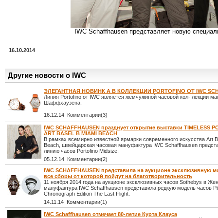
IWC Schaffhausen представляет новую специал
16.10.2014
Другие новости о IWC
ЭЛЕГАНТНАЯ НОВИНК А В КОЛЛЕКЦИИ PORTOFINO ОТ IWC SC
Линия Portofino от IWC является жемчужиной часовой кол- лекции м
Шаффхаузена.
16.12.14 Комментарии(3)
IWC SCHAFFHAUSEN празднует открытие выставки TIMELESS P
ART BASEL В MIAMI BEACH
В рамках всемирно известной ярмарки современного искусства Art B
Beach, швейцарская часовая мануфактура IWC Schaffhausen предст
линию часов Portofino Midsize.
05.12.14 Комментарии(2)
IWC SCHAFFHAUSEN представила на аукционе эксклюзивную мо
все сборы от которой пойдут на благотворительность
11 ноября 2014 года на аукционе эксклюзивных часов Sothebys в Же
мануфактура IWC Schaffhausen представила редкую модель часов Pil
Chronograph Edition The Last Flight.
14.11.14 Комментарии(1)
IWC Schaffhausen отмечает 80-летие Курта Клауса