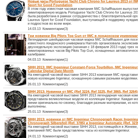
Новые часы Portuguese Yacht Club Chrono for Laureus 2013 от IW
Sport for Good Foundation
В этом году известная часовая компания IWC Schaffhausen выпусти
лимитированную модель Portuguese Yacht Club Chrono for Laureus 20
была разработана в рамках сотрудничества с благотворительной ор
Laureus Sport for Good Foundation, выступающей в поддержку нужда
и подростков во всем мире.
14.03.13 Комментарии(3)
Три новинки Big Pilots Top Gun от IWC в лондонском универмаг
Легендарная швейцарская часовая марка IWC Schaffhausen для посе
известного лондонского универмага Harrods организовала эксклюзи
двухнедельную экспозицию (начиная с 18 февраля 2013 года) трех 
лимитированных часов Big Pilots Top Gun, оснащенных автоматичес
калибрами:
04.03.13 Комментарии(1)
SIHH 2013: IWC Ingenieur Constant-Force Tourbillon, IWC Ingenieur
Calendar Digital Date-Month
На ежегодной часовой выставке SIHH 2013 компания IWC представи
новую коллекцию Ingenieur, оснащенную самыми разными моделями.
26.01.13 Комментарии(2)
SIHH 2013: Новинки от IWC (Ref 3224, Ref 3225, Ref 3865, Ref 3264)
На ежегодной часовой выставке SIHH 2013 легендарная часовая ко
представила великолепные модели из коллекции Ingenieur. Каждая мо
линии оригинальна по-своему, благоадря разным материалам, из кот
выполнены.
25.01.13 Комментарии(3)
SIHH 2013: новинки от IWC Ingenieur Chronograph Racer, Ingenieu
Chronograph Silberpfeil (Ref. 3785) и Ingenieur Automatic (Ref. 323
На ежегодной часовой выставке SIHH 2013, состоявщейся в Женеве,
компанией IWC были представлены часы из коллекции Ingenieur.
24.01.13 Комментарии(2)