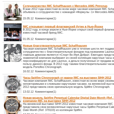
Сотрудничество IWC Schaffhausen с Mercedes AMG Petronas
В мае 2012 года известная во всем мире часовая компания IWC Scha
объявила о сотрудничестве с командой «Формулы -1» Mercedes AMG 
15.05.12 Комментарии(1)
IWC открывает первый флагманский бутик в Нью-Йорке
В 2012 году, в конце апреля в Нью-Йорке открыл свой первый флагм
известный часовой бренд IWC.
01.05.12 Комментарии(1)
Новые благотворительные IWC Schaffhausen
Часовая компания IWC Schaffhausen уже в течение шести лет подде
сотрудничество с благотворительным фондом под названием Laureu
главным девизом является «Спорт Во Имя Добра». Ежегодно предст
знаменитой компании выбирают из своей коллекции наручные часы 
персонифицируют их для Laureus, а деньги полученные от продажи ж
пользу данного фонда. В 2012 году такими благотворительными часа
модель Portofino Chronograph.
16.02.12 Комментарии(3)
Часы Spitfire Chronograph от марки IWC на выставке SIHH 2012
Часовая компания IWC Schaffhausen, известная во всем мире своим
неповторимыми и сложными наручными часами, на женевской выст
2012 представила свою оригинальную модель Spitfire Chronograph.
13.02.12 Комментарии(1)
Новая модель Spitfire Perpetual Calendar Digital Date-Month (Ref. 
компании IWC на выставке SIHH 2012
На женевской выставке SIHH 2012 известная часовая компания IWC 
представила свои великолепные наручные часы Spitfire Perpetual Calen
Date-Month (Ref. 379103) из коллекции Spitfire.