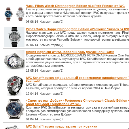
Часы Pilots Watch Chronograph Edition «Le Petit Prince» от IWC
После успешного запуска двух специальных моделей, посвященных 
дня выхода в свет книги «Маленький принц», IWC выпускает третью 
честь этой трогательной истории о любви и дружбе.
03.06.14 Комментарии(2)
Pilot's Watch Doppelchronograph Edition «Patrouille Suisse» от IW
Часовая мануфактура IWC представляет новые пилотские часы Pilot'
Doppelchronograph Edition «Patrouille Suisse», которые выпущены в д
мастерству пилотов Patrouille Suisse - пилотажной группы швейцарск
02.06.14 Комментарии(2)
Линия Ingenieur от IWC пополнилась двумя новинками
Официальный спонсор MERCEDES AMG PETRONAS Formula One Te
швейцарская часовая мануфактура IWC Schaffhausen порадовала св
поклонников двумя новинками, при создании которых мастера были
автомобильным спортом.
13.05.14 Комментарии(1)
IWC Schaffhausen официальный хронометрист кинофестиваля Tr
Festival®
IWC Schaffhausen официальный хронометрист кинофестиваля Tribeca
Festival®, который пройдет с 16 по 27 апреля 2014 в Нью-Йорке.
12.04.14 Комментарии(1)
«Спорт во имя Добра» - Portuguese Chronograph Classic Edition 
Sport for Good Foundation» от IWC
Компания IWC Schaffhausen в текущем году уже в восьмой раз выпу
специальную лимитированную серию часов в поддержку деятельнос
Laureus «Спорт во имя Добра».
01.04.14 Комментарии(3)
IWC Schaffhausen представляет три новинки