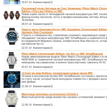
29.07.14 Комментарии(2)
Последний полет Антуана де Сент Экзюпери: Pilots Watch Chro
Edition «The Last Flight» от IWC
Новая серия часов от легендарной часовой мануфактуры IWC посв
французскому писателю, поэту и профессиональному летчику Антуа
Экзюпери.
28.07.14 Комментарии(2)
Часы в честь Капитана Кусто: IWC Aquatimer Chronograph Edition
Jacques-Yves Cousteau»
Страсть к совершенству, стремление сохранить окружающую среду в
объединяет часовую мануфактуру IWC Schaffhausen и знаменитого 
исследователя Мирового океана, изобретателя Жак-Ива Кусто, котор
как Капитан Кусто.
22.07.14 Комментарии(2)
Pilots Watch Chronograph Edition «Ju Air» от IWC Schaffhausen
Новая лимитированная модель Pilots Watch Chronograph Edition «Ju Ai
IW387809) от знаменитой часовой мануфактуры IWC Schaffhausen п
немецкому пассажирскому и военно-транспортному самолету Ю-52.
03.07.14 Комментарии(2)
«Спорт во имя Добра»: презентация новых часов IWC
19 июня в московском бутике IWC Schaffhausen состоялась презент
по счету часов, которые были выпущены совместно с фондом Laure
имя Добра».
21.06.14 Комментарии(3)
Минутные репетиры на аукционе Christie's
Минутный репетир среди множества часовых усложнений занимает о
12.06.14 Комментарии(1)