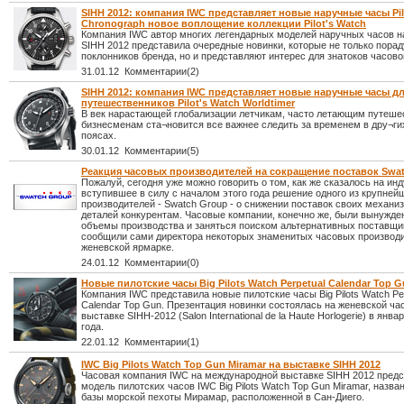
SIHH 2012: компания IWC представляет новые наручные часы Pil
Chronograph новое воплощение коллекции Pilot's Watch
Компания IWC автор многих легендарных моделей наручных часов н
SIHH 2012 представила очередные новинки, которые не только пора
поклонников бренда, но и представляют интерес для знатоков часово
31.01.12 Комментарии(2)
SIHH 2012: компания IWC представляет новые наручные часы д
путешественников Pilot's Watch Worldtimer
В век нарастающей глобализации летчикам, часто летающим путеше
бизнесменам ста¬новится все важнее следить за временем в дру¬ги
поясах.
30.01.12 Комментарии(5)
Реакция часовых производителей на сокращение поставок Swa
Пожалуй, сегодня уже можно говорить о том, как же сказалось на ин
вступившее в силу с началом этого года решение одного из крупне
производителей - Swatch Group - о снижении поставок своих механи
деталей конкурентам. Часовые компании, конечно же, были вынужде
объемы производства и заняться поиском альтернативных поставщик
сообщили сами директора некоторых знаменитых часовых производи
женевской ярмарке.
24.01.12 Комментарии(0)
Новые пилотские часы Big Pilots Watch Perpetual Calendar Top G
Компания IWC представила новые пилотские часы Big Pilots Watch Pe
Calendar Top Gun. Презентация новинки состоялась на женевской ча
выставке SIHH-2012 (Salon International de la Haute Horlogerie) в янва
года.
22.01.12 Комментарии(1)
IWC Big Pilots Watch Top Gun Miramar на выставке SIHH 2012
Часовая компания IWC на международной выставке SIHH 2012 пред
модель пилотских часов IWC Big Pilots Watch Top Gun Miramar, назва
базы морской пехоты Мирамар, расположенной в Сан-Диего.