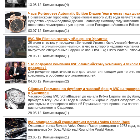
13.08.12 Комментарии(4)
Часы Portuguese Automatic Edition Dragon Year в честь года дра
По китайскому гороскопу покровителем нового 2012 года является 
существо черный водяной Дракон. Главному символу году компания
посвятила лимитированную серию часов Portuguese Automatic Edition 
03.07.12 Комментарии(1)
IWC Big Pilot's в гостях у «Вечернего Урганта»
26 июня в гостях у передачи «Вечерний Ургант» был Алексей Немов
гимнаст и олимпийский чемпион, в честь которого недавно компания
выпустила специальные наручные часы IWC Big Pilot's Watch Edition A
28.06.12 Комментарии(1)
Что подарила компания IWC олимпийскому чемпиону Алексею 
праздник?
Дни рождения практически всегда становятся поводом для чего-то но
красивого, и особенно для знаменитостей.
04.06.12 Комментарии(2)
Сборная Германии по футболу и часовой бренд IWC на трениро
в Сардинии
Часовой бренд IWC Schaffhausen до начала Кубка Европы по футболу
пройдет в текущем 2012 году в Польше и Украине, будет создавать в
для отдыха и тренировок сборной Германии в тренировочном лагере,
расположенном в Сардинии.
29.05.12 Комментарии(1)
IWC официальный хронометрист регаты Volvo Ocean Race
Океанская гонка Вольво Volvo Ocean Race проводится с 1973 года, но
называлась Уитбред Whitbread Round the World Race.
23.05.12 Комментарии(1)