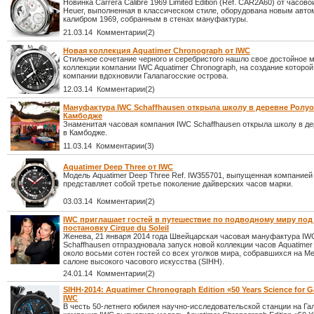
Новинка Carrera Calibre 1969 Limited Edition (Ref. CAR2A60) от часов
Heuer, выполненная в классическом стиле, оборудована новым авт
калибром 1969, собранным в стенах мануфактуры.
21.03.14 Комментарии(2)
Новая коллекция Aquatimer Chronograph от IWC
Стильное сочетание черного и серебристого нашло свое достойное м
коллекции компании IWC Aquatimer Chronograph, на создание которо
компании вдохновили Галапагосские острова.
12.03.14 Комментарии(2)
Мануфактура IWC Schaffhausen открыла школу в деревне Ролуо
Камбодже
Знаменитая часовая компания IWC Schaffhausen открыла школу в д
в Камбодже.
11.03.14 Комментарии(3)
Aquatimer Deep Three от IWC
Модель Aquatimer Deep Three Ref. IW355701, выпущенная компанией
представляет собой третье поколение дайверских часов марки.
03.03.14 Комментарии(2)
IWC приглашает гостей в путешествие по подводному миру по
постановку Cirque du Soleil
Женева, 21 января 2014 года Швейцарская часовая мануфактура IW
Schaffhausen отпраздновала запуск новой коллекции часов Aquatimer
около восьми сотен гостей со всех уголков мира, собравшихся на 
салоне высокого часового искусства (SIHH).
24.01.14 Комментарии(2)
SIHH-2014: Aquatimer Chronograph Edition «50 Years Science for 
IWC
В честь 50-летнего юбилея научно-исследовательской станции на Га