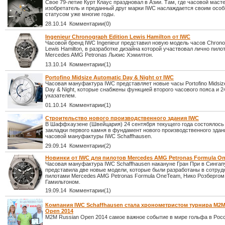
Свое 79-летие Курт Клаус праздновал в Азии. Там, где часовой масте
изобретатель и преданный друг марки IWC наслаждается своим осо
статусом уже многие годы.
28.10.14 Комментарии(0)
Ingenieur Chronograph Edition Lewis Hamilton от IWC
Часовой бренд IWC Ingenieur представил новую модель часов Chronog
Lewis Hamilton, в разработке дизайна которой участвовал лично пил
Mercedes AMG Petronas Льюис Хэмилтон.
13.10.14 Комментарии(1)
Portofino Midsize Automatic Day & Night от IWC
Часовая мануфактура IWC представляет новые часы Portofino Midsize
Day & Night, которые снабжены функцией второго часового пояса и 
указателем.
01.10.14 Комментарии(1)
Строительство нового производственного здания IWC
В Шаффхаузене (Швейцария) 24 сентября текущего года состоялось
закладки первого камня в фундамент нового производственного здан
часовой мануфактуры IWC Schaffhausen.
29.09.14 Комментарии(2)
Новинки от IWC для пилотов Mercedes AMG Petronas Formula O
Часовая мануфактура IWC Schaffhausen накануне Гран При в Сингап
представила две новые модели, которые были разработаны в сотруд
пилотами Mercedes AMG Petronas Formula OneTeam, Нико Розберго
Гамильтоном.
19.09.14 Комментарии(1)
Компания IWC Schaffhausen стала хронометристом турнира M2M
Open 2014
M2M Russian Open 2014 самое важное событие в мире гольфа в Росс