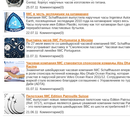
Genta). Корпус наручных часов изготовлен из титана.
25.07.11 Комментарии(0)
IWC в честь экспедиции на катамаране
Компания IWC Schaffhausen выпустила наручные часы Ingenieur Autom
Earth, посвященные экспедиции 2010 года на катамаране через весь 
Часы получили имя Edition Plastiki, потому как тот катамаран был сде
переработанных пластиковых бутылок.
22.07.11 Комментарии(0)
Выставка часов IWC Portuguese в Москве
По 27 июля вместе со швейцарской часовой компанией IWC Schaffha
Vinci устраивает выставку в "Смоленском пассаже". Часовая выста
знаменитой линейке IWC Portuguese.
11.07.11 Комментарии(0)
Часовая компания IWC становится спонсором команды Abu Dha
Racing
Знаменитая швейцарская часовая компания IWC Schaffhausen впер
в роли спонсора яхтенной команды Abu Dhabi Ocean Racing, которая
участие в парусной регате Volvo Ocean Race 2011/12. Сотрудничеств
маркой стало возможно благодаря соглашению с Управлением по ту
Даби (ADTA).
01.07.11 Комментарии(0)
Пилотские IWC Edition Patrouille Suisse
IWC выпускает новые лимитированные пилотские часы Edition Patrouil
(Ref. 3717), которые являются данью уважения компании пилотам Patr
- это пилотажная группа швейцарских ВВС из шести истребителей F-5E
21.06.11 Комментарии(0)