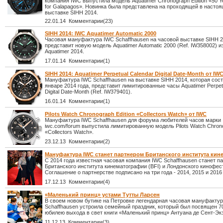
компания IWC выпустила модель Aquatimer Chronograph Edition «50 Y
for Galapagos». Новинка была представлена на проходящей в насто
выставке SIHH 2014.
22.01.14 Комментарии(23)
SIHH 2014: IWC Aquatimer Automatic 2000
Часовая мануфактура IWC Schaffhausen на часовой выставке SIHH 
представит новую модель Aquatimer Automatic 2000 (Ref. IW358002) и
Aquatimer 2014.
17.01.14 Комментарии(1)
SIHH 2014: Aquatimer Perpetual Calendar Digital Date-Month от IW
Мануфактура IWC Schaffhausen на выставке SIHH 2014, которая сост
январе 2014 года, представит лимитированные часы Aquatimer Perpet
Digital Date-Month (Ref. IW379401).
16.01.14 Комментарии(1)
Pilots Watch Chronograph Edition «Collectors Watch» от IWC
Мануфактура IWC Schaffhausen для форума любителей часов марки
iwc.com/forum выпустила лимитированную модель Pilots Watch Chrono
«Collectors Watch».
23.12.13 Комментарии(2)
Мануфактура IWC станет партнером Британского института ки
С 2014 года известная часовая компания IWC Schaffhausen станет п
Британского института кинематографии (BFI) и Лондонского кинофес
Соглашение о партнерстве подписано на три года - 2014, 2015 и 2016
17.12.13 Комментарии(4)
«Маленький принц» устами Тутты Ларсен
В своем новом бутике на Петровке легендарная часовая мануфакту
Schaffhausen устроила семейный праздник, который был посвящен 7
юбилею выхода в свет книги «Маленький принц» Антуана де Сент-Эк
11.12.13 Комментарии(3)