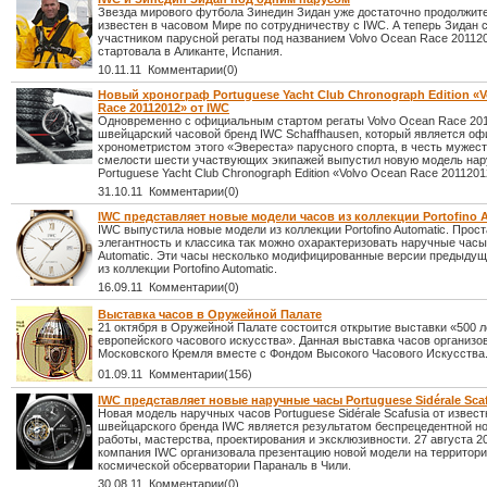
Звезда мирового футбола Зинедин Зидан уже достаточно продолжит
известен в часовом Мире по сотрудничеству с IWC. А теперь Зидан 
участником парусной регаты под названием Volvo Ocean Race 201120
стартовала в Аликанте, Испания.
10.11.11 Комментарии(0)
Новый хронограф Portuguese Yacht Club Chronograph Edition «V
Race 20112012» от IWC
Одновременно с официальным стартом регаты Volvo Ocean Race 201
швейцарский часовой бренд IWC Schaffhausen, который является о
хронометристом этого «Эвереста» парусного спорта, в честь мужест
смелости шести участвующих экипажей выпустил новую модель нар
Portuguese Yacht Club Chronograph Edition «Volvo Ocean Race 2011201
31.10.11 Комментарии(0)
IWC представляет новые модели часов из коллекции Portofino 
IWC выпустила новые модели из коллекции Portofino Automatic. Прос
элегантность и классика так можно охарактеризовать наручные часы 
Automatic. Эти часы несколько модифицированные версии предыду
из коллекции Portofino Automatic.
16.09.11 Комментарии(0)
Выставка часов в Оружейной Палате
21 октября в Оружейной Палате состоится открытие выставки «500 л
европейского часового искусства». Данная выставка часов организ
Московского Кремля вместе с Фондом Высокого Часового Искусства
01.09.11 Комментарии(156)
IWC представляет новые наручные часы Portuguese Sidérale Sca
Новая модель наручных часов Portuguese Sidérale Scafusia от извест
швейцарского бренда IWC является результатом беспрецедентной н
работы, мастерства, проектирования и эксклюзивности. 27 августа 2
компания IWC организовала презентацию новой модели на территор
космической обсерватории Параналь в Чили.
30.08.11 Комментарии(0)